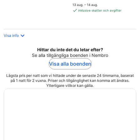
är
13 aug. – 14 aug.
1 448 kr
inklusive skatter och avgifter
per
natt
Visa info
Hittar du inte det du letar efter?
Se alla tillgängliga boenden i Nembro
Visa alla boenden
Lägsta pris per natt som vi hittade under de senaste 24 timmarna, baserat
på 1 natt för 2 vuxna. Priser och tillgänglighet kan komma att ändras.
Ytterligare villkor kan gälla.