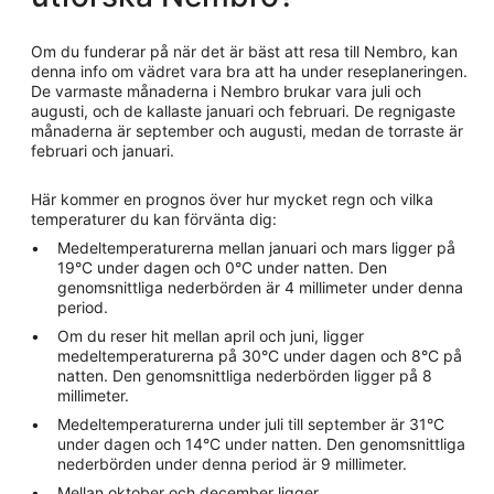
Om du funderar på när det är bäst att resa till Nembro, kan
denna info om vädret vara bra att ha under reseplaneringen.
De varmaste månaderna i Nembro brukar vara juli och
augusti, och de kallaste januari och februari. De regnigaste
månaderna är september och augusti, medan de torraste är
februari och januari.
Här kommer en prognos över hur mycket regn och vilka
temperaturer du kan förvänta dig:
Medeltemperaturerna mellan januari och mars ligger på
19°C under dagen och 0°C under natten. Den
genomsnittliga nederbörden är 4 millimeter under denna
period.
Om du reser hit mellan april och juni, ligger
medeltemperaturerna på 30°C under dagen och 8°C på
natten. Den genomsnittliga nederbörden ligger på 8
millimeter.
Medeltemperaturerna under juli till september är 31°C
under dagen och 14°C under natten. Den genomsnittliga
nederbörden under denna period är 9 millimeter.
Mellan oktober och december ligger