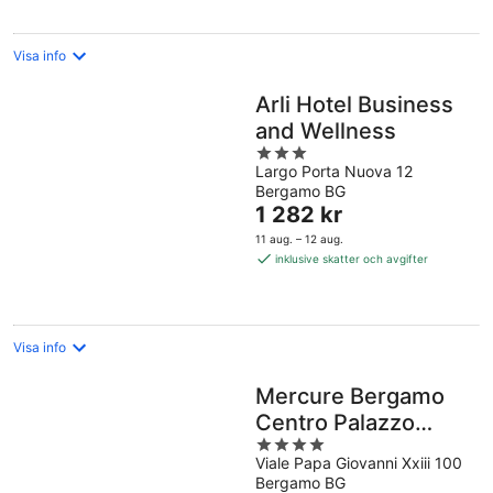
natt
Visa info
Arli Hotel Business
and Wellness
3
Largo Porta Nuova 12
out
Bergamo BG
of
Priset
1 282 kr
5
är
11 aug. – 12 aug.
1 282 kr
inklusive skatter och avgifter
per
natt
Visa info
Mercure Bergamo
Centro Palazzo
4
Dolci
Viale Papa Giovanni Xxiii 100
out
Bergamo BG
of