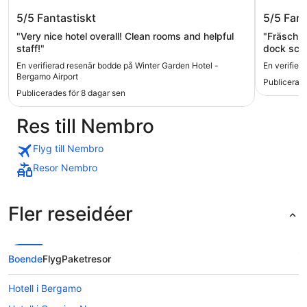
Winter Garden Hotel - Bergamo
Hotel E
5/5
Fantastiskt
5/5
Fant
Airport
"Very nice hotel overall! Clean rooms and helpful
"Fräsch f
staff!"
dock scha
hjälpsam 
En verifierad resenär bodde på Winter Garden Hotel -
En verifier
Bergamo Airport
Publicerad
Publicerades för 8 dagar sen
Res till Nembro
Flyg till Nembro
Resor Nembro
Fler reseidéer
Boende
Flyg
Paketresor
Hotell i Bergamo