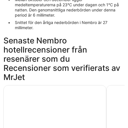
medeltemperaturerna på 23°C under dagen och 1°C på
natten. Den genomsnittliga nederbörden under denna
period är 6 millimeter.
Snittet för den årliga nederbörden i Nembro är 27
millimeter.
Senaste Nembro
hotellrecensioner från
resenärer som du
Recensioner som verifierats av
MrJet
Winter Garden Hotel - Bergamo Airport
Hotel Exc