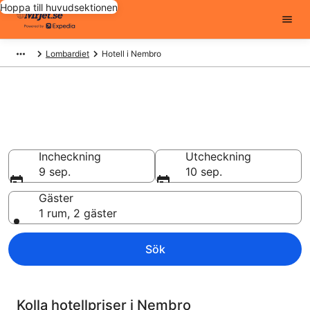
Hoppa till huvudsektionen
Lombardiet
Hotell i Nembro
Billiga hotell i Nembro - 2003
att välja från
Hotell från 751 kr
Incheckning
Utcheckning
9 sep.
10 sep.
Gäster
1 rum, 2 gäster
Sök
Kolla hotellpriser i Nembro