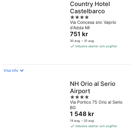
Country Hotel
Castelbarco
4
Via Concesa snc Vaprio
out
d'Adda MI
of
Priset
751 kr
5
är
30 aug. – 31 aug.
751 kr
inklusive skatter och avgifter
per
natt
Visa info
NH Orio al Serio
Airport
4
Via Portico 75 Orio al Serio
out
BG
of
Priset
1 548 kr
5
är
19 aug. – 20 aug.
1 548 kr
inklusive skatter och avgifter
per