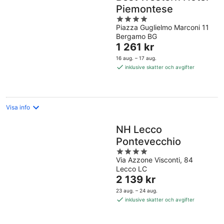
Piemontese
4
Piazza Guglielmo Marconi 11
out
Bergamo BG
of
Priset
1 261 kr
5
är
16 aug. – 17 aug.
1 261 kr
inklusive skatter och avgifter
per
natt
Visa info
NH Lecco
Pontevecchio
4
Via Azzone Visconti, 84
out
Lecco LC
of
Priset
2 139 kr
5
är
23 aug. – 24 aug.
2 139 kr
inklusive skatter och avgifter
per
natt