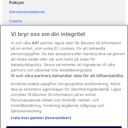
Hotell i Palazzolo sull'Oglio
Policyer
Hotell i Paratico
Sekretessmeddelande
Hotell i Rota d'Imagna
Cookies
Hotell i San Pellegrino Terme
Användarvillkor
Vi bryr oss om din integritet
Hotell i Sarnico
Allmänna regler och villkor (ej för Vrbo-bokningar)
Vi och våra
347
partner lagrar eller får åtkomst till information
Hotell i Scullera
på en enhet, som unika ID i cookies, för att behandla
Regler och villkor för Vrbo
Hotell i Selvino
personuppgifter. Du kan acceptera eller hantera dina val genom
Tillgänglighetsanpassning
att klicka nedan eller när som helst på sidan för
Hotell i Solto Collina
dataskyddspolicy. Dessa val kommer att signaleras till våra
Juridisk information/Kontakta oss
Hotell i Stezzano
partners och påverkar inte webbläsningsdata.
Vi och våra partners behandlar data för att tillhandahålla:
Riktlinjer för innehåll och anmäla innehåll
Hotell i Torbiato di Adro
Använda exakta uppgifter om geografisk positionering. Aktivt
Hotell i Verdellino
läsa av enhetens egenskaper för identifieringsändamål. Lagra
Hjälp
och/eller få åtkomst till information på en enhet.
Hotell i Vigano San Martino
Kontakta oss
Personanpassad reklam och innehåll, reklam- och
Hotell i Zambla Alta
innehållsmätning, forskning angående målgrupp och
Avboka eller ändra din bokning
tjänsteutveckling.
Boka ett flyg med flygbolagskredit
Lista över partner (leverantörer)
Återbetalningsprocess och tidslinjer