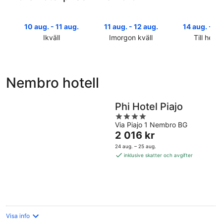
10 aug. - 11 aug.
11 aug. - 12 aug.
14 aug. - 16
Ikväll
Imorgon kväll
Till helg
Kolla
Kolla
Kolla
priserna
priserna
priserna
i
i
i
Nembro
Nembro
Nembro
Nembro hotell
för
för
inför
ikväll,
imorgon
helgen,
Phi Hotel Piajo
10
natt,
14
aug.
11
aug.
4
Via Piajo 1 Nembro BG
-
aug.
-
out
Priset
2 016 kr
11
-
16
of
är
aug.
12
aug.
5
24 aug. – 25 aug.
2 016 kr
aug.
inklusive skatter och avgifter
per
natt
Visa info