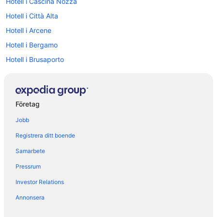
Hotell i Cascina Nozza
Hotell i Città Alta
Hotell i Arcene
Hotell i Bergamo
Hotell i Brusaporto
Hotell i Calchera-Frontale
Hotell i Calusco d'Adda
Hotell i Castelli Calepio
Företag
Hotell i Cavernago
Jobb
Hotell i Esmate
Registrera ditt boende
Hotell i Gorle
Samarbete
Hotell i Grassobbio
Pressrum
Hotell i Levate
Investor Relations
Hotell i Moio De' Calvi
Annonsera
Hotell i Orio al Serio