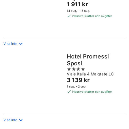
Priset
1 911 kr
är
14 aug. – 15 aug.
1 911 kr
inklusive skatter och avgifter
per
natt
Visa info
Hotel Promessi
Sposi
4
Viale Italia 4 Malgrate LC
out
Priset
3 139 kr
of
är
5
1 sep. – 2 sep.
3 139 kr
inklusive skatter och avgifter
per
natt
Visa info