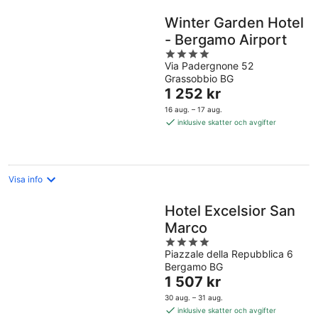
Winter Garden Hotel
- Bergamo Airport
4
Via Padergnone 52
out
Grassobbio BG
of
Priset
1 252 kr
5
är
16 aug. – 17 aug.
1 252 kr
inklusive skatter och avgifter
per
natt
Visa info
Hotel Excelsior San
Marco
4
Piazzale della Repubblica 6
out
Bergamo BG
of
Priset
1 507 kr
5
är
30 aug. – 31 aug.
1 507 kr
inklusive skatter och avgifter