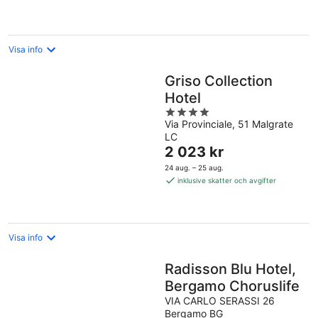
per
natt
Visa info
Griso Collection
Hotel
4
Via Provinciale, 51 Malgrate
out
LC
of
Priset
2 023 kr
5
är
24 aug. – 25 aug.
2 023 kr
inklusive skatter och avgifter
per
natt
Visa info
Radisson Blu Hotel,
Bergamo Choruslife
VIA CARLO SERASSI 26
Bergamo BG