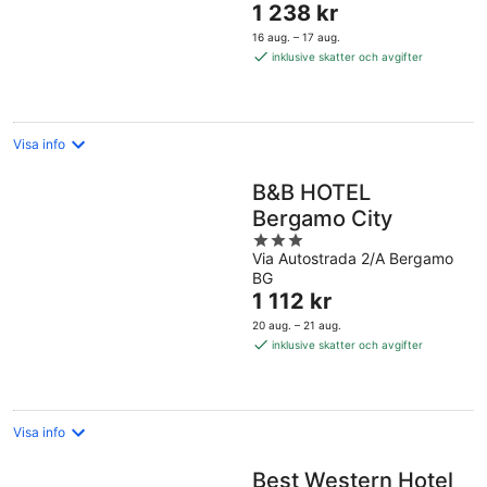
Priset
1 238 kr
5
är
16 aug. – 17 aug.
1 238 kr
inklusive skatter och avgifter
per
natt
Visa info
B&B HOTEL
Bergamo City
3
Via Autostrada 2/A Bergamo
out
BG
of
Priset
1 112 kr
5
är
20 aug. – 21 aug.
1 112 kr
inklusive skatter och avgifter
per
natt
Visa info
Best Western Hotel