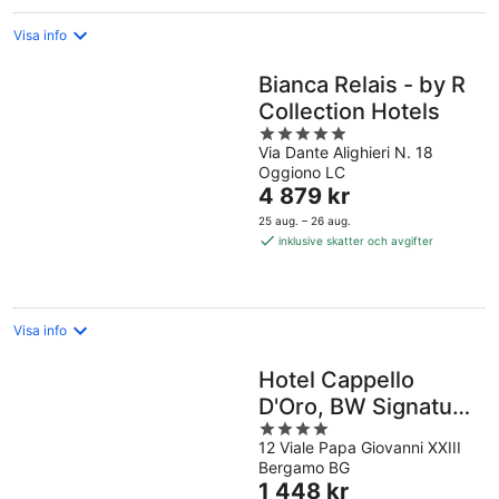
Visa info
Bianca Relais - by R
Collection Hotels
5
Via Dante Alighieri N. 18
out
Oggiono LC
of
Priset
4 879 kr
5
är
25 aug. – 26 aug.
4 879 kr
inklusive skatter och avgifter
per
natt
Visa info
Hotel Cappello
D'Oro, BW Signature
4
Collection
12 Viale Papa Giovanni XXIII
out
Bergamo BG
of
Priset
1 448 kr
5