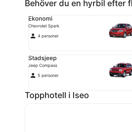
Behöver du en hyrbil efter fl
Ekonomi Chevrolet Spark
Ekonomi
Chevrolet Spark
4 personer
Stadsjeep Jeep Compass
Stadsjeep
Jeep Compass
5 personer
Topphotell i Iseo
Öppnas i ett nytt fönster
Hotel Araba Fenice