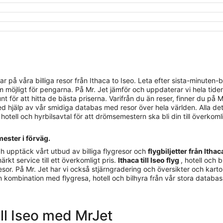
 våra billiga resor från Ithaca to Iseo. Leta efter sista-minuten-biljet
öjligt för pengarna. På Mr. Jet jämför och uppdaterar vi hela tiden u
t för att hitta de bästa priserna. Varifrån du än reser, finner du på 
llt med hjälp av vår smidiga databas med resor över hela världen. Alla 
m hotell och hyrbilsavtal för att drömsemestern ska bli din till överkom
mester i förväg.
h upptäck vårt utbud av billiga flygresor och
flygbiljetter från Ithaca
ärkt service till ett överkomligt pris.
Ithaca till Iseo flyg
, hotell och 
sor. På Mr. Jet har vi också stjärngradering och översikter och kartor 
gen kombination med flygresa, hotell och bilhyra från vår stora databa
till Iseo med MrJet