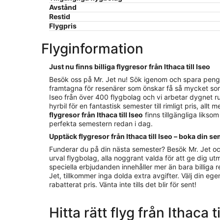
Avstånd
Restid
Flygpris
Flyginformation
Just nu finns billiga flygresor från Ithaca till Iseo
Besök oss på Mr. Jet nu! Sök igenom och spara pengar på
framtagna för resenärer som önskar få så mycket som m
Iseo från över 400 flygbolag och vi arbetar dygnet run
hyrbil för en fantastisk semester till rimligt pris, a
flygresor från Ithaca till Iseo
finns tillgängliga likso
perfekta semestern redan i dag.
Upptäck flygresor från Ithaca till Iseo – boka din se
Funderar du på din nästa semester? Besök Mr. Jet oc
urval flygbolag, alla noggrant valda för att ge dig utm
speciella erbjudanden innehåller mer än bara billiga re
Jet, tillkommer inga dolda extra avgifter. Välj din e
rabatterat pris. Vänta inte tills det blir för sent!
Hitta rätt flyg från Ithaca 