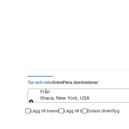
Flyg från Ithaca till 
Tur-och-retur
Enkel
Flera destinationer
Från
Ithaca, New York, USA
Från
Lägg till boende
Lägg till bil
Endast direktflyg