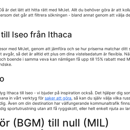
å är det lätt att hitta rätt med MrJet. Allt du behöver göra är att k
ftersom det går att filtrera sökningen - bland annat genom att välja d
till Iseo från Ithaca
resor med MrJet, genom att jämföra och se hur priserna matchar ditt
 avgår, så det är alltid ett plus om dina vistelsedatum är flexibla. När
yg och boende i samma veva kan nämligen få upp till 15% rabatt med M
andske.
eo
yg Ithaca till Iseo - vi bjuder på inspiration också. Det hjälper dig so
pana in vårt verktyg för
saker att göra
, så kan du själv välja vilka ru
ig. Även om din destination har välfungerande kommunaltrafik finns in
 dig sportutrustning utan att få ryggskott, eller helt enkelt njuta av 
ör (BGM) till null (MIL)