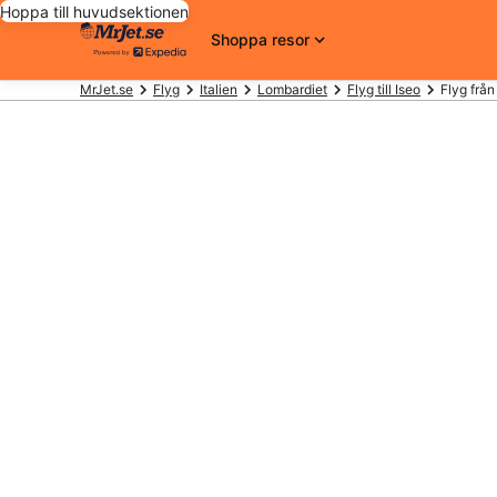
Hoppa till huvudsektionen
Shoppa resor
MrJet.se
Flyg
Italien
Lombardiet
Flyg till Iseo
Flyg från 