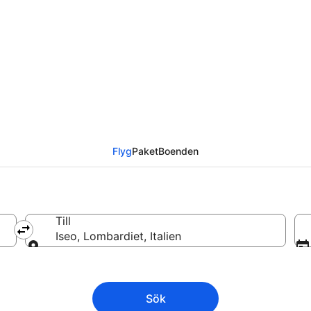
Iseo från
Flyg
Paket
Boenden
Till
Iseo, Lombardiet, Italien
Till
Sök