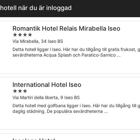
hotell när du är inloggad
Romantik Hotel Relais Mirabella Iseo
4
out
Via Mirabella, 34 Iseo BS
of
Detta hotell ligger i Iseo. Här har du tillgång till gratis frukost,
5
sevärdheterna Acqua Splash och Paratico-Sarnico ...
International Hotel Iseo
3
out
Via Martiri della liberta, 9 Iseo BS
of
Detta hotell med golfbana ligger i Iseo. Här har du tillgång till
5
daglig städning. De populära sevärdheterna ...