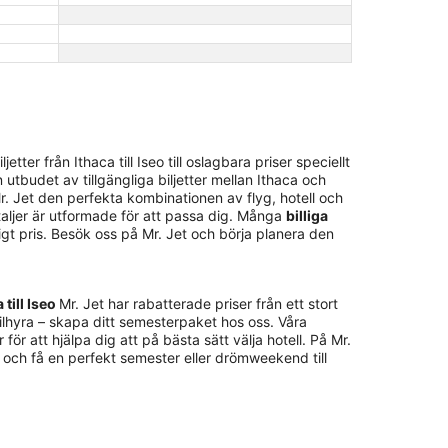
ter från Ithaca till Iseo till oslagbara priser speciellt
tbudet av tillgängliga biljetter mellan Ithaca och
Mr. Jet den perfekta kombinationen av flyg, hotell och
detaljer är utformade för att passa dig. Många
billiga
ligt pris. Besök oss på Mr. Jet och börja planera den
 till Iseo
Mr. Jet har rabatterade priser från ett stort
bilhyra – skapa ditt semesterpaket hos oss. Våra
för att hjälpa dig att på bästa sätt välja hotell. På Mr.
s och få en perfekt semester eller drömweekend till