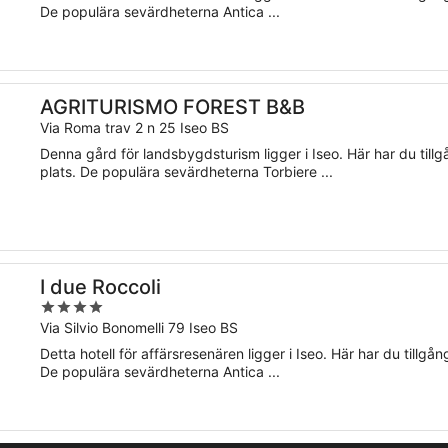
5
De populära sevärdheterna Antica ...
AGRITURISMO FOREST B&B
Via Roma trav 2 n 25 Iseo BS
Denna gård för landsbygdsturism ligger i Iseo. Här har du tillgång
plats. De populära sevärdheterna Torbiere ...
I due Roccoli
4
out
Via Silvio Bonomelli 79 Iseo BS
of
Detta hotell för affärsresenären ligger i Iseo. Här har du tillgån
5
De populära sevärdheterna Antica ...