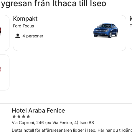
ygresan från Ithaca till Iseo
Kompakt Ford Focus
Me
Kompakt
Ford Focus
T
4 personer
Hotel Araba Fenice
4
out
Via Caproni, 246 (ex Via Fenice, 4) Iseo BS
of
Detta hotell för affärsresenären ligger i Iseo. Här har du tillgång 