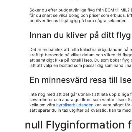
Söker du efter budgetvänliga flyg från BGM till MIL? D
får du snart se vilka bolag och priser som erbjuds. E
behöver finnas tillgänglig på bara några sekunder.
Innan du kliver på ditt flyg 
Det är en barnlek att hitta kalasbra erbjudanden på 
kraftigt beroende på vilket datum och vilken tid flyget
att samtidigt kika på hotell i Iseo. Du som bokar fl
lätt att välja en bostad som passar dig som hand i h
En minnesvärd resa till Is
Inte nog med att det går utmärkt att leta upp billiga fl
sevärdheter och andra guldkorn som väntar i Iseo. S
kolla om våra
hyrbilserbjudanden
kan vara något för d
sätt sparar du in taxiutgifter på kvällstid, kan ta med
null Flyginformation f