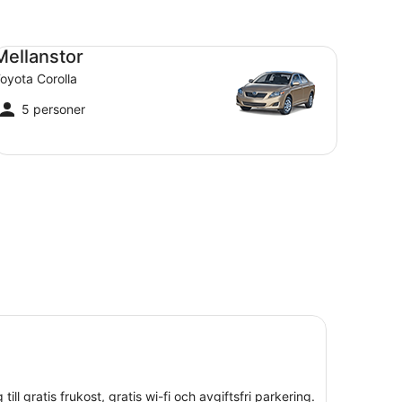
llanstor Toyota Corolla
Mellanstor
oyota Corolla
5 personer
till gratis frukost, gratis wi-fi och avgiftsfri parkering.