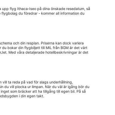
olla upp flyg Ithaca-Iseo på dina önskade resedatum, så
e flygbolag du föredrar - kommer all information du
 schema och din resplan. Priserna kan dock variera
 du bokar din flygbiljett till MIL från BGM är det värt
rJet. Med våra detaljerade hotellbeskrivningar är det
m vill ta reda på vad för slags underhållning,
ssin du vill plocka ur limpan. När du väl är igång bör du
get som bräcker att ha tillgång till egen bil. På så
landsbygden i din egen takt.