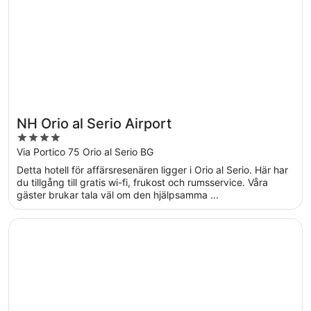
NH Orio al Serio Airport
4
out
Via Portico 75 Orio al Serio BG
of
Detta hotell för affärsresenären ligger i Orio al Serio. Här har
5
du tillgång till gratis wi-fi, frukost och rumsservice. Våra
gäster brukar tala väl om den hjälpsamma ...
Öppnas i ett nytt fönster
Stile Libero