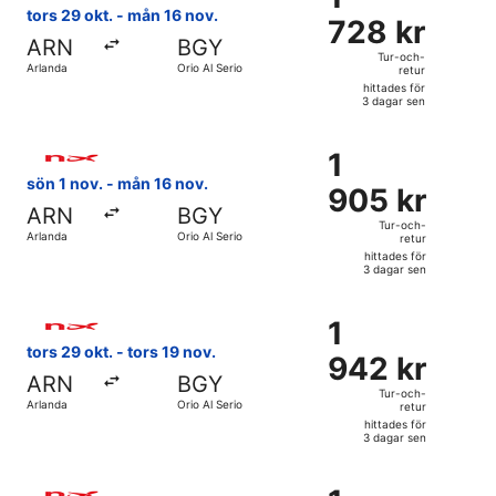
728 kr
tors 29 okt. - mån 16 nov.
728 kr
Tur-
ARN
BGY
och-
Tur-och-
Arlanda
Orio Al Serio
retur
retur,
hittades för
hittades
3 dagar sen
för
Välj flyg med Norwegian Air Sweden, med avresa sön 1 nov. 
3
1
1
dagar
905 kr
sön 1 nov. - mån 16 nov.
sen
905 kr
Tur-
ARN
BGY
och-
Tur-och-
Arlanda
Orio Al Serio
retur
retur,
hittades för
hittades
3 dagar sen
för
Välj flyg med Norwegian Air Sweden, med avresa tors 29 okt.
3
1
1
dagar
942 kr
tors 29 okt. - tors 19 nov.
sen
942 kr
Tur-
ARN
BGY
och-
Tur-och-
Arlanda
Orio Al Serio
retur
retur,
hittades för
hittades
3 dagar sen
för
Välj flyg med Norwegian Air Sweden, med avresa tors 29 okt.
3
1