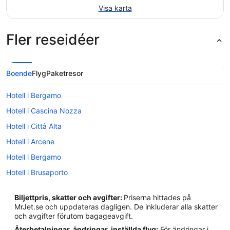
Visa karta
Fler reseidéer
Boende
Flyg
Paketresor
Hotell i Bergamo
Hotell i Cascina Nozza
Hotell i Città Alta
Hotell i Arcene
Hotell i Bergamo
Hotell i Brusaporto
Hotell i Calchera-Frontale
Biljettpris, skatter och avgifter:
Priserna hittades på
Hotell i Calco Superiore
MrJet.se och uppdateras dagligen. De inkluderar alla skatter
och avgifter förutom bagageavgift.
Hotell i Calusco d'Adda
Återbetalningar, ändringar, inställda flyg:
För ändringar i