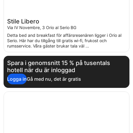
Stile Libero
Via IV Novembre, 3 Orio al Serio BG
Detta bed and breakfast för affärsresenären ligger i Orio al
Serio. Här har du tillgång till gratis wi-fi, frukost och
rumsservice. Våra gäster brukar tala väl ...
Spara i genomsnitt 15 % på tusentals
hotell när du är inloggad
Logga in
Gå med nu, det är gratis
Öppnas i ett nytt fönster
57ResHotel Orio