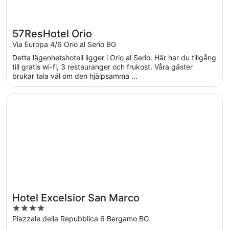
57ResHotel Orio
Via Europa 4/6 Orio al Serio BG
Detta lägenhetshotell ligger i Orio al Serio. Här har du tillgång
till gratis wi-fi, 3 restauranger och frukost. Våra gäster
brukar tala väl om den hjälpsamma ...
Öppnas i ett nytt fönster
Hotel Excelsior San Marco
Hotel Excelsior San Marco
4
out
Piazzale della Repubblica 6 Bergamo BG