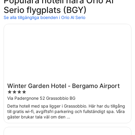
Populära hotell nära Orio Al
dagar
Serio flygplats (BGY)
sen
Se alla tillgängliga boenden i Orio Al Serio
Öppnas i ett nytt fönster
Winter Garden Hotel - Bergamo Airport
Winter Garden Hotel - Bergamo Airport
4
out
Via Padergnone 52 Grassobbio BG
of
Detta hotell med spa ligger i Grassobbio. Här har du tillgång
5
till gratis wi-fi, avgiftsfri parkering och fullständigt spa. Våra
gäster brukar tala väl om den ...
Öppnas i ett nytt fönster
NH Orio al Serio Airport