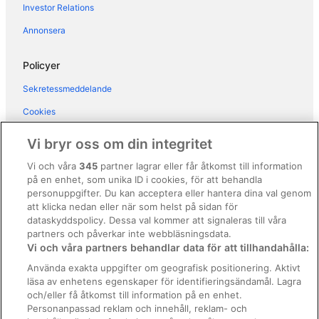
Hotell i Rota d'Imagna
Investor Relations
Hotell i San Pellegrino Terme
Annonsera
Hotell i Sarnico
Policyer
Hotell i Scullera
Sekretessmeddelande
Hotell i Selvino
Cookies
Hotell i Stezzano
Användarvillkor
Hotell i Torbiato di Adro
Vi bryr oss om din integritet
Hotell i Treviglio
Allmänna regler och villkor (ej för Vrbo-bokningar)
Vi och våra
345
partner lagrar eller får åtkomst till information
Hotell i Verdellino
på en enhet, som unika ID i cookies, för att behandla
Regler och villkor för Vrbo
personuppgifter. Du kan acceptera eller hantera dina val genom
Hotell i Vigano San Martino
Tillgänglighetsanpassning
att klicka nedan eller när som helst på sidan för
dataskyddspolicy. Dessa val kommer att signaleras till våra
Hotell i Vimercate
Juridisk information/Kontakta oss
partners och påverkar inte webbläsningsdata.
Hotell i Zambla Alta
Vi och våra partners behandlar data för att tillhandahålla:
Riktlinjer för innehåll och anmäla innehåll
Lägenheter i Iseo
Använda exakta uppgifter om geografisk positionering. Aktivt
läsa av enhetens egenskaper för identifieringsändamål. Lagra
Hjälp
och/eller få åtkomst till information på en enhet.
Kontakta oss
Personanpassad reklam och innehåll, reklam- och