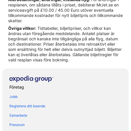
Hotell i Castelli Calepio
resplanen, om sådana tillåts i priset, debiterar MrJet.se en
serviceavgift på £10.00 / 45.00 Euro utöver eventuella
Hotell i Cavenago di Brianza
tillkommande kostnader för nytt biljettpris och tillkommande
Hotell i Cavernago
skatter.
Övriga villkor:
Tidtabeller, biljettpriser, och villkor kan
Hotell i Chiari
ändras utan föregående meddelande. Antalet platser är
Hotell i Gorle
begränsat och kanske inte tillgängliga på alla flyg, datum
och destinationer. Priser återbetalas inte retroaktivt eller
Hotell i Grassobbio
som ersättning för helt eller delvis outnyttjad biljett. Biljetter
kan ej överlåtas eller återbetalas. Gällande biljettregler för
Hotell i Iseo
vald resplan visas före bokning.
Hotell i Levate
Hotell i Nembro
Hotell i Orio al Serio
Företag
Hotell i Ornago
Jobb
Hotell i Palazzolo sull'Oglio
Registrera ditt boende
Hotell i Paratico
Samarbete
Hotell i Pozzuolo Martesana
Pressrum
Hotell i Romano di Lombardia