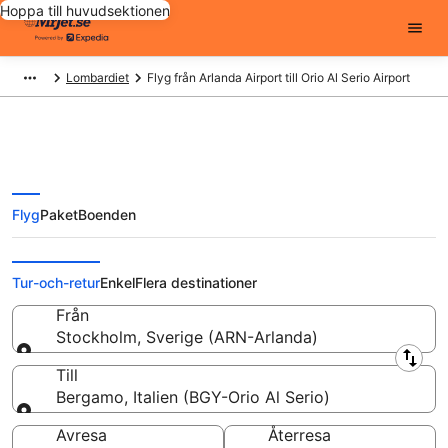
Hoppa till huvudsektionen
Lombardiet
Flyg från Arlanda Airport till Orio Al Serio Airport
Flyg
Paket
Boenden
Flyg från Arlanda Airport (ARN)
till Orio Al Serio Airport (BGY)
Tur-och-retur
Enkel
Flera destinationer
Från
Stockholm, Sverige (ARN-Arlanda)
Från
Till
Bergamo, Italien (BGY-Orio Al Serio)
Till
Avresa
Återresa