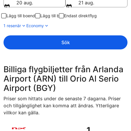
20 aug.
21 aug.
Lägg till boende
Lägg till bil
Endast direktflyg
1 resenär
Economy
Sök
Billiga flygbiljetter från Arlanda
Airport (ARN) till Orio Al Serio
Airport (BGY)
Priser som hittats under de senaste 7 dagarna. Priser
och tillgänglighet kan komma att ändras. Ytterligare
villkor kan gälla.
Välj flyg med Norwegian Air Sweden, med avresa tors 29 okt
1
1