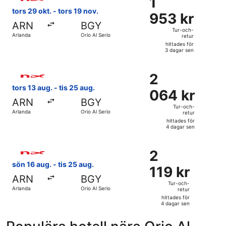
1
dagar
953 kr
tors 29 okt. - tors 19 nov.
sen
953 kr
Tur-
ARN
BGY
och-
Tur-och-
Arlanda
Orio Al Serio
retur
retur,
hittades för
hittades
3 dagar sen
för
Välj flyg med Norwegian Air Sweden, med avresa tors 13 aug.
3
2
2
dagar
064 kr
tors 13 aug. - tis 25 aug.
sen
064 kr
Tur-
ARN
BGY
och-
Tur-och-
Arlanda
Orio Al Serio
retur
retur,
hittades för
hittades
4 dagar sen
för
Välj flyg med Norwegian Air Sweden, med avresa sön 16 aug. 
4
2
2
dagar
119 kr
sön 16 aug. - tis 25 aug.
sen
119 kr
Tur-
ARN
BGY
och-
Tur-och-
Arlanda
Orio Al Serio
retur
retur,
hittades för
hittades
4 dagar sen
för
4