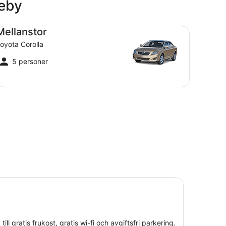
neby
llanstor Toyota Corolla
Mellanstor
oyota Corolla
5 personer
ll gratis frukost, gratis wi-fi och avgiftsfri parkering.