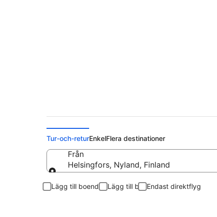
Flyg från Helsingfor
Tur-och-retur
Enkel
Flera destinationer
Från
Helsingfors, Nyland, Finland
Från
Lägg till boende
Lägg till bil
Endast direktflyg