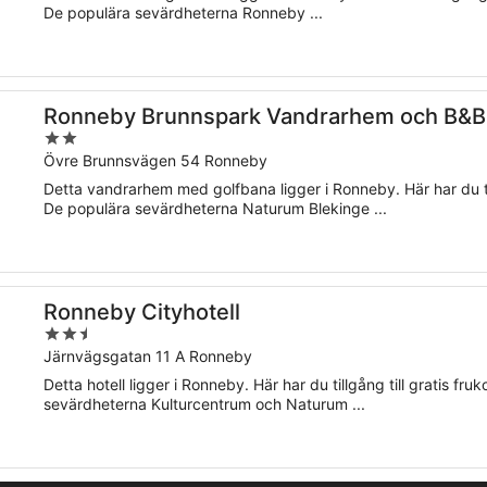
5
De populära sevärdheterna Ronneby ...
tel
Ronneby Brunnspark Vandrarhem och B&B 
2
out
Övre Brunnsvägen 54 Ronneby
of
Detta vandrarhem med golfbana ligger i Ronneby. Här har du tillg
5
De populära sevärdheterna Naturum Blekinge ...
Ronneby Cityhotell
2.5
out
Järnvägsgatan 11 A Ronneby
of
Detta hotell ligger i Ronneby. Här har du tillgång till gratis fru
5
sevärdheterna Kulturcentrum och Naturum ...