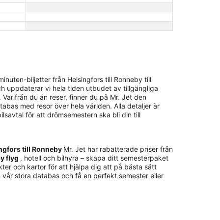
uten-biljetter från Helsingfors till Ronneby till
h uppdaterar vi hela tiden utbudet av tillgängliga
 Varifrån du än reser, finner du på Mr. Jet den
atabas med resor över hela världen. Alla detaljer är
ilsavtal för att drömsemestern ska bli din till
ingfors till Ronneby
Mr. Jet har rabatterade priser från
by flyg
, hotell och bilhyra – skapa ditt semesterpaket
ter och kartor för att hjälpa dig att på bästa sätt
ån vår stora databas och få en perfekt semester eller