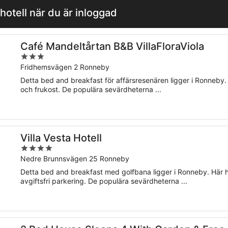
hotell när du är inloggad
Café Mandeltårtan B&B VillaFloraViola
3
out
Fridhemsvägen 2 Ronneby
of
Detta bed and breakfast för affärsresenären ligger i Ronneby. Här
5
och frukost. De populära sevärdheterna ...
Villa Vesta Hotell
4
out
Nedre Brunnsvägen 25 Ronneby
of
Detta bed and breakfast med golfbana ligger i Ronneby. Här har d
5
avgiftsfri parkering. De populära sevärdheterna ...
ng