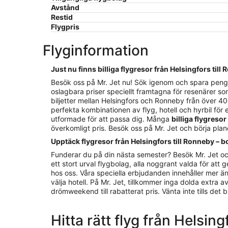
Avstånd
Restid
Flygpris
Flyginformation
Just nu finns billiga flygresor från Helsingfors till
Besök oss på Mr. Jet nu! Sök igenom och spara pengar p
oslagbara priser speciellt framtagna för resenärer so
biljetter mellan Helsingfors och Ronneby från över 400
perfekta kombinationen av flyg, hotell och hyrbil för e
utformade för att passa dig. Många
billiga flygresor
överkomligt pris. Besök oss på Mr. Jet och börja pla
Upptäck flygresor från Helsingfors till Ronneby – b
Funderar du på din nästa semester? Besök Mr. Jet oc
ett stort urval flygbolag, alla noggrant valda för att g
hos oss. Våra speciella erbjudanden innehåller mer än 
välja hotell. På Mr. Jet, tillkommer inga dolda extra 
drömweekend till rabatterat pris. Vänta inte tills det bl
Hitta rätt flyg från Helsin