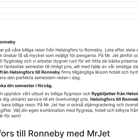
 Ronneby
å våra billiga resor från Helsingfors to Ronneby. Leta efter sista-min
m önskar få så mycket som möjligt för pengarna. På Mr. Jet jämför oc
 flygbolag och vi arbetar dygnet runt för att hitta de bästa priserna.
n fantastisk semester till rimligt pris, allt med hjälp av vår smidiga d
 från Helsingfors till Ronneby
finns tillgängliga liksom hotell och hyrb
nera den perfekta semestern redan i dag.
oka din semester i förväg.
h upptäck vårt utbud av billiga flygresor och
flygbiljetter från Hels
e dig utmärkt service till ett överkomligt pris.
Helsingfors till Ronne
bara billiga resor. På Mr. Jet har vi också stjärngradering och översik
avgifter. Välj din egen kombination med flygresa, hotell och bilhyra fr
ir för sent!
gfors till Ronneby med MrJet