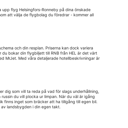
olla upp flyg Helsingfors-Ronneby på dina önskade
nom att välja de flygbolag du föredrar - kommer all
 schema och din resplan. Priserna kan dock variera
 du bokar din flygbiljett till RNB från HEL är det värt
ed MrJet. Med våra detaljerade hotellbeskrivningar är
per dig som vill ta reda på vad för slags underhållning,
ka russin du vill plocka ur limpan. När du väl är igång
inns inget som bräcker att ha tillgång till egen bil.
ta av landsbygden i din egen takt.