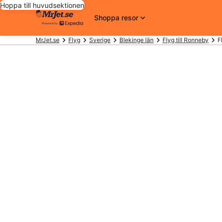
Hoppa till huvudsektionen
Shoppa resor
MrJet.se
Flyg
Sverige
Blekinge län
Flyg till Ronneby
F