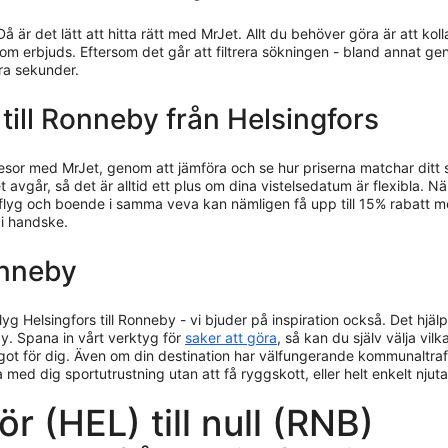
Då är det lätt att hitta rätt med MrJet. Allt du behöver göra är att k
som erbjuds. Eftersom det går att filtrera sökningen - bland annat ge
gra sekunder.
g till Ronneby från Helsingfors
resor med MrJet, genom att jämföra och se hur priserna matchar ditt
 avgår, så det är alltid ett plus om dina vistelsedatum är flexibla. När
 flyg och boende i samma veva kan nämligen få upp till 15% rabatt m
 i handske.
onneby
lyg Helsingfors till Ronneby - vi bjuder på inspiration också. Det hjäl
y. Spana in vårt verktyg för
saker att göra
, så kan du själv välja vil
ot för dig. Även om din destination har välfungerande kommunaltrafik f
ta med dig sportutrustning utan att få ryggskott, eller helt enkelt nju
ör (HEL) till null (RNB)