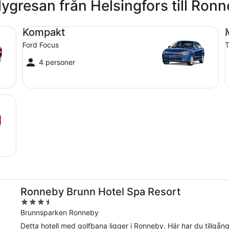
lygresan från Helsingfors till Ron
Kompakt Ford Focus
Me
Kompakt
Ford Focus
T
4 personer
Ronneby Brunn Hotel Spa Resort
3.5
out
Brunnsparken Ronneby
of
Detta hotell med golfbana ligger i Ronneby. Här har du tillgång ti