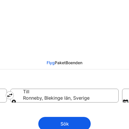
s till Ronneby från
Flyg
Paket
Boenden
Till
Ronneby, Blekinge län, Sverige
Till
Sök