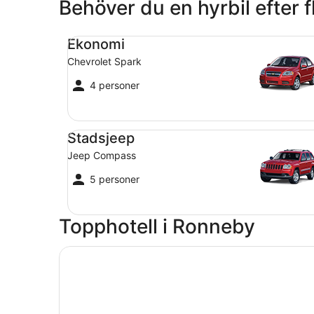
Behöver du en hyrbil efter f
Ekonomi Chevrolet Spark
Ekonomi
Chevrolet Spark
4 personer
Stadsjeep Jeep Compass
Stadsjeep
Jeep Compass
5 personer
Topphotell i Ronneby
Öppnas i ett nytt fönster
Ronneby Brunn Hotel Spa Resort