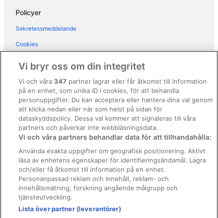
Sol Torremolinos - Don Pablo
Policyer
Bluesea Solaris
Sekretessmeddelande
Apartment Club Playa Flores
Cookies
Hotel La Barracuda
Användarvillkor
Vi bryr oss om din integritet
Allmänna regler och villkor (ej för Vrbo-bokningar)
Vi och våra
347
partner lagrar eller får åtkomst till information
på en enhet, som unika ID i cookies, för att behandla
Regler och villkor för Vrbo
personuppgifter. Du kan acceptera eller hantera dina val genom
Tillgänglighetsanpassning
att klicka nedan eller när som helst på sidan för
dataskyddspolicy. Dessa val kommer att signaleras till våra
Juridisk information/Kontakta oss
partners och påverkar inte webbläsningsdata.
Vi och våra partners behandlar data för att tillhandahålla:
Riktlinjer för innehåll och anmäla innehåll
Använda exakta uppgifter om geografisk positionering. Aktivt
läsa av enhetens egenskaper för identifieringsändamål. Lagra
Hjälp
och/eller få åtkomst till information på en enhet.
Kontakta oss
Personanpassad reklam och innehåll, reklam- och
innehållsmätning, forskning angående målgrupp och
Avboka eller ändra din bokning
tjänsteutveckling.
Lista över partner (leverantörer)
Boka ett flyg med flygbolagskredit