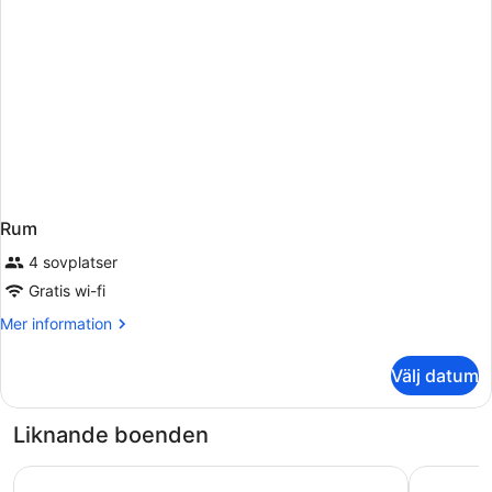
Rum
4 sovplatser
Gratis wi-fi
Mer
Mer information
information
om
Välj datum
Rum
Liknande boenden
tent Torremolinos
Hotel Ritu