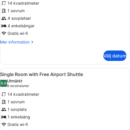
Standard
14 kvadratmeter
Quadruple
1 sovrum
Room
4 sovplatser
(with
4 enkelsängar
two
extra
Gratis wi-fi
beds)
Mer
Mer information
with
information
om
Free
Välj datum
Standard
Airport
Quadruple
Shuttle
Room
Öppna
Ett hotellrum med två separata sän
4
(with
Single Room with Free Airport Shuttle
alla
two
Utmärkt
extra
foton
8,6
8,6 av 10
(8 recensioner)
8 recensioner
beds)
för
with
14 kvadratmeter
Single
Free
1 sovrum
Room
Airport
1 sovplats
Shuttle
with
Free
1 enkelsäng
Airport
Gratis wi-fi