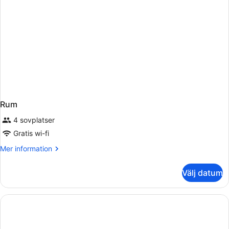
Shuttle
Rum
4 sovplatser
Gratis wi-fi
Mer
Mer information
information
om
Välj datum
Rum