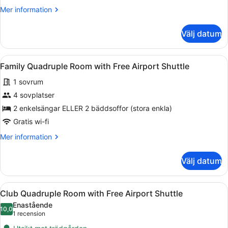
Free
Mer
Mer information
Airport
information
om
Shuttle
Välj datum
Deluxe
Quadruple
Room
Öppna
Ett modernt hotellrum med en stor
6
with
Family Quadruple Room with Free Airport Shuttle
alla
Free
1 sovrum
Airport
foton
Shuttle
för
4 sovplatser
Family
2 enkelsängar ELLER 2 bäddsoffor (stora enkla)
Quadruple
Gratis wi-fi
Room
Mer
Mer information
with
information
Free
om
Välj datum
Family
Airport
Quadruple
Shuttle
Room
Öppna
Ett sovrum med en säng, en soffa o
6
with
Club Quadruple Room with Free Airport Shuttle
alla
Free
Enastående
Airport
foton
10,0
10,0 av 10
(1 recension)
1 recension
Shuttle
för