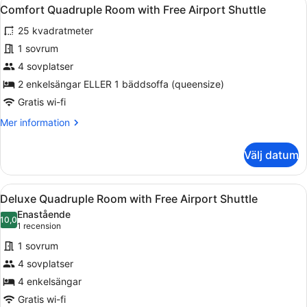
Öppna
5
Terrace
Comfort Quadruple Room with Free Airport Shuttle
alla
with
25 kvadratmeter
Free
foton
Airport
för
1 sovrum
Shuttle
Comfort
4 sovplatser
Quadruple
2 enkelsängar ELLER 1 bäddsoffa (queensize)
Room
Gratis wi-fi
with
Mer
Mer information
Free
information
Airport
om
Välj datum
Shuttle
Comfort
Quadruple
Room
Öppna
Ett modernt hotellrum med en lång 
3
with
Deluxe Quadruple Room with Free Airport Shuttle
alla
Free
Enastående
Airport
foton
10,0
10,0 av 10
(1 recension)
1 recension
Shuttle
för
1 sovrum
Deluxe
4 sovplatser
Quadruple
4 enkelsängar
Room
with
Gratis wi-fi