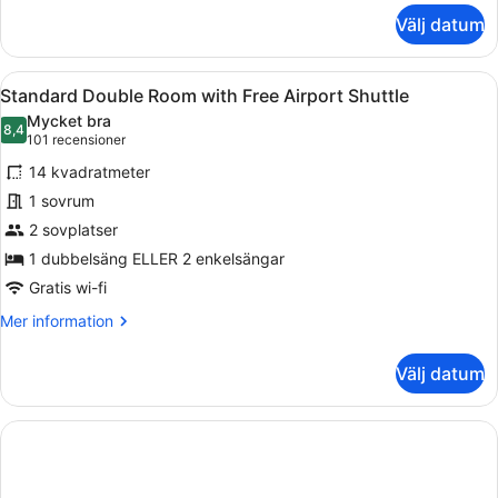
om
Shuttle
Välj datum
Standard
Triple
Room
Öppna
Ett hotellrum med en stor säng, en
12
with
Standard Double Room with Free Airport Shuttle
alla
Free
Mycket bra
Airport
foton
8,4
8,4 av 10
(101 recensioner)
101 recensioner
Shuttle
för
14 kvadratmeter
Standard
1 sovrum
Double
2 sovplatser
Room
with
1 dubbelsäng ELLER 2 enkelsängar
Free
Gratis wi-fi
Airport
Mer
Mer information
Shuttle
information
om
Välj datum
Standard
Double
Room
with
Free
Airport