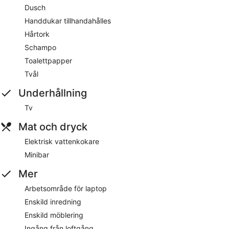
Dusch
Handdukar tillhandahålles
Hårtork
Schampo
Toalettpapper
Tvål
Underhållning
Tv
Mat och dryck
Elektrisk vattenkokare
Minibar
Mer
Arbetsområde för laptop
Enskild inredning
Enskild möblering
Ingång från loftgång