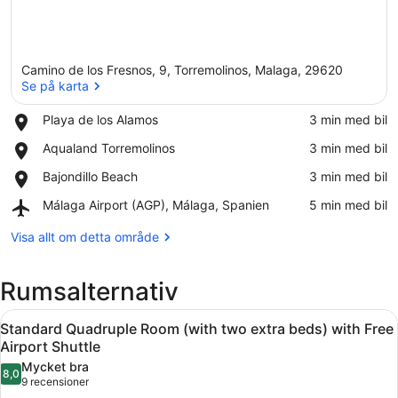
Camino de los Fresnos, 9, Torremolinos, Malaga, 29620
Se på karta
Place,
Playa de los Alamos
‪3 min med bil‬
Playa
Se på karta
Place,
Aqualand Torremolinos
‪3 min med bil‬
de
Aqualand
los
Place,
Bajondillo Beach
‪3 min med bil‬
Torremolinos
Alamos
Bajondillo
Airport,
Málaga Airport (AGP), Málaga, Spanien
‪5 min med bil‬
Beach
Málaga
Airport
Visa allt om detta område
(AGP),
Málaga,
Rumsalternativ
Spanien
Öppna
Ett hotellrum med två separata säng
6
Standard Quadruple Room (with two extra beds) with Free
alla
Airport Shuttle
foton
Mycket bra
8,0
för
8,0 av 10
(9 recensioner)
9 recensioner