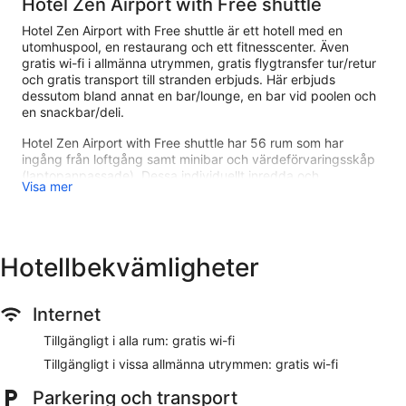
Hotel Zen Airport with Free shuttle
Hotel Zen Airport with Free shuttle är ett hotell med en
utomhuspool, en restaurang och ett fitnesscenter. Även
gratis wi-fi i allmänna utrymmen, gratis flygtransfer tur/retur
och gratis transport till stranden erbjuds. Här erbjuds
dessutom bland annat en bar/lounge, en bar vid poolen och
en snackbar/deli.
Hotel Zen Airport with Free shuttle har 56 rum som har
ingång från loftgång samt minibar och värdeförvaringsskåp
(laptopanpassade). Dessa individuellt inredda och
Visa mer
möblerade rum inkluderar skrivbord. Sängarna har
duntäcken. Detta hotell i Torremolinos erbjuder sina gäster
gratis wi-fi. Badrummen har dusch och hårtorkar. Städning
sker dagligen.
Hotellbekvämligheter
En utomhuspool och en bubbelpool finns på området. Här
finns även bastu och fitnesscenter.
Internet
Hotel Zen Airport with Free shuttle ligger i El Pinar, mindre än
tre kilometer från Playa de los Alamos och mindre än fem
Tillgängligt i alla rum: gratis wi-fi
kilometer från populära attraktioner som Carihuela-stranden.
Tillgängligt i vissa allmänna utrymmen: gratis wi-fi
Detta hotell med 56 rum har 4 stjärnor samt en utomhuspool,
gratis wi-fi på rummet och gratis flygtransfer.
Parkering och transport