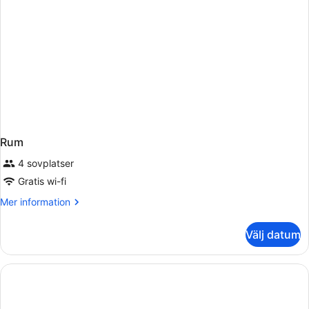
Rum
4 sovplatser
Gratis wi-fi
Mer
Mer information
information
om
Välj datum
Rum