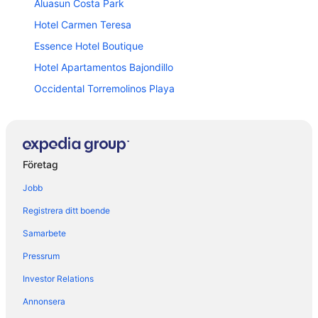
Aluasun Costa Park
Hotel Carmen Teresa
Essence Hotel Boutique
Hotel Apartamentos Bajondillo
Occidental Torremolinos Playa
Costa del Sol Torremolinos Hotel
Hotel Ritual Torremolinos \- Adults Only
Hotel Kristal
Företag
Hotel Residencia Miami
Jobb
Palm Beach Club Aparthotel
Registrera ditt boende
Hotel Riu Costa del Sol - All Inclusive
Samarbete
Sandos Griego Hotel
Pressrum
Hotel Ritual Sireno Torremolinos - Adults Only
Investor Relations
Carihuela Suites
Hotel Fénix Torremolinos - Adults Only Recommended
Annonsera