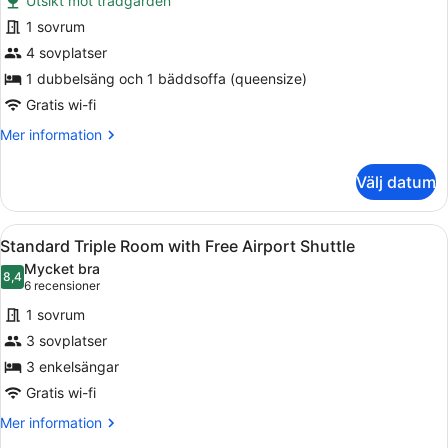
Utsikt mot trädgården
Club
1 sovrum
Quadruple
4 sovplatser
Room
with
1 dubbelsäng och 1 bäddsoffa (queensize)
Free
Gratis wi-fi
Airport
Mer
Mer information
Shuttle
information
om
Välj datum
Club
Quadruple
Room
Öppna
Ett hotellrum med två sängar, en t
4
with
Standard Triple Room with Free Airport Shuttle
alla
Free
Mycket bra
Airport
foton
8,4
8,4 av 10
(6 recensioner)
6 recensioner
Shuttle
för
1 sovrum
Standard
3 sovplatser
Triple
3 enkelsängar
Room
with
Gratis wi-fi
Free
Mer
Mer information
Airport
information