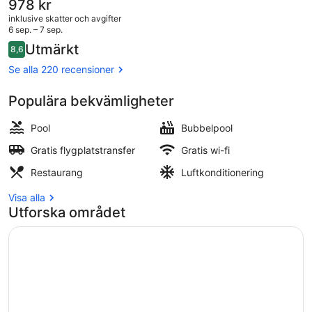
shuttle
Det
978 kr
nuvarande
inklusive skatter och avgifter
priset
6 sep. – 7 sep.
är
Recensioner
Utmärkt
8,6
978 kr
8,6 av 10,
Nära stranden, vit sandstrand och gr
Se alla 220 recensioner
Populära bekvämligheter
Pool
Bubbelpool
Gratis flygplatstransfer
Gratis wi-fi
Restaurang
Luftkonditionering
Visa alla
Utforska området