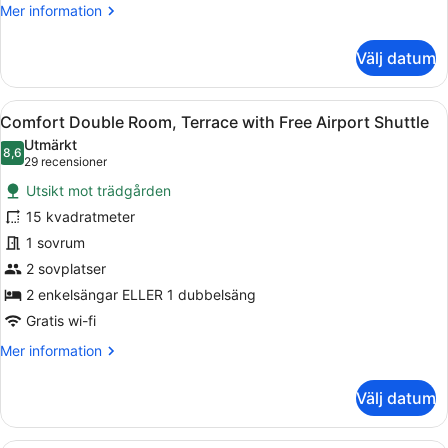
Shuttle
Mer
Mer information
information
om
Välj datum
Single
Room
with
Öppna
En innergård med palmer, ett klink
9
Free
Comfort Double Room, Terrace with Free Airport Shuttle
alla
Airport
Utmärkt
Shuttle
foton
8,6
8,6 av 10
(29 recensioner)
29 recensioner
för
Utsikt mot trädgården
Comfort
15 kvadratmeter
Double
1 sovrum
Room,
Terrace
2 sovplatser
with
2 enkelsängar ELLER 1 dubbelsäng
Free
Gratis wi-fi
Airport
Mer
Mer information
Shuttle
information
om
Välj datum
Comfort
Double
Room,
Ett modernt hotellrum med en säng, 