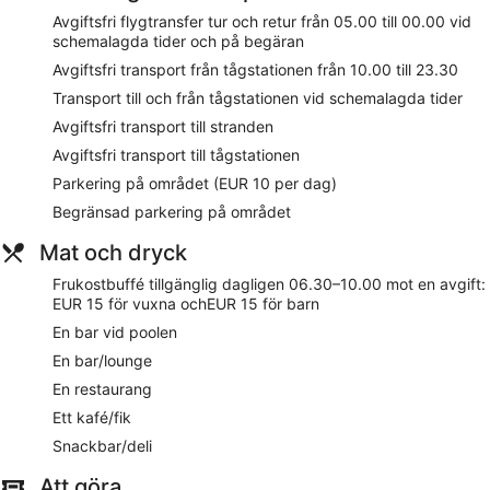
Restaurangalternativ
Avgiftsfri flygtransfer tur och retur från 05.00 till 00.00 vid
schemalagda tider och på begäran
Koppla av med en drink i deras bar eller besök restaurangen
för att äta något gott. Ladda med energi på deras kafé.
Avgiftsfri transport från tågstationen från 10.00 till 23.30
Frukostbuffé är tillgänglig dagligen mellan 06.30 och 10.00
Transport till och från tågstationen vid schemalagda tider
mot en avgift.
Avgiftsfri transport till stranden
Rum
Avgiftsfri transport till tågstationen
Gäster har tillgång till gratis wi-fi och en tv. Samtliga sängar
Parkering på området (EUR 10 per dag)
har duntäcken och i badrummen finns hårtorkar. Till
Begränsad parkering på området
bekvämligheterna hör dessutom minibar, vattenkokare och
värdeförvaringsskåp (laptopanpassade).
Mat och dryck
På boendet
Frukostbuffé tillgänglig dagligen 06.30–10.00 mot en avgift:
EUR 15 för vuxna ochEUR 15 för barn
På Hotel Zen Airport with Free shuttle har gäster tillgång till
En bar vid poolen
en utomhuspool, ett fitnesscenter och en bastu. För den som
kör finns det parkering för EUR 10 per dag, annars erbjuds
En bar/lounge
gratis flygtransfer (tillgänglig på begäran). Personalen i
En restaurang
receptionen är tillgänglig dygnet runt och hjälper dig gärna
med bagageförvaring, förvaring av värdesaker samt
Ett kafé/fik
conciergetjänster. Här finns dessutom gratis wi-fi i allmänna
Snackbar/deli
utrymmen, en bubbelpool och en spelhall.
Att göra
Som gäst på Hotel Zen Airport with Free shuttle får du