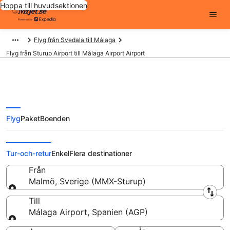
Hoppa till huvudsektionen
Flyg från Svedala till Málaga
Flyg från Sturup Airport till Málaga Airport Airport
Flyg
Paket
Boenden
Flyg från Sturup Airport (MMX)
till Málaga Airport Airport (AGP)
Tur-och-retur
Enkel
Flera destinationer
Från
Malmö, Sverige (MMX-Sturup)
Från
Till
Málaga Airport, Spanien (AGP)
Till