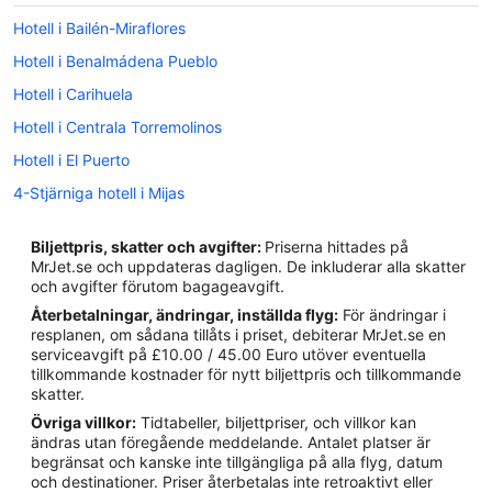
Hotell i Bailén-Miraflores
Hotell i Benalmádena Pueblo
Hotell i Carihuela
Hotell i Centrala Torremolinos
Hotell i El Puerto
4-Stjärniga hotell i Mijas
Hotell i Arroyo de la Miel
Biljettpris, skatter och avgifter:
Priserna hittades på
Hotell i Benalmádena Costa
MrJet.se och uppdateras dagligen. De inkluderar alla skatter
och avgifter förutom bagageavgift.
Hotell i Benalmádena
Återbetalningar, ändringar, inställda flyg:
För ändringar i
Hotell i Málaga
resplanen, om sådana tillåts i priset, debiterar MrJet.se en
serviceavgift på £10.00 / 45.00 Euro utöver eventuella
Hotell i Malagas historiska centrum
tillkommande kostnader för nytt biljettpris och tillkommande
Hotell i Mijas Pueblo
skatter.
Övriga villkor:
Tidtabeller, biljettpriser, och villkor kan
Hotell i Mijas
ändras utan föregående meddelande. Antalet platser är
Hotell i Torremolinos
begränsat och kanske inte tillgängliga på alla flyg, datum
och destinationer. Priser återbetalas inte retroaktivt eller
Hotell i Jardín de la Abadía