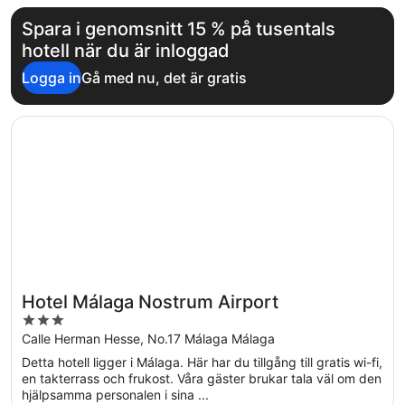
Spara i genomsnitt 15 % på tusentals
hotell när du är inloggad
Logga in
Gå med nu, det är gratis
Öppnas i ett nytt fönster
Hotel Málaga Nostrum Airport
Hotel Málaga Nostrum Airport
3
out
Calle Herman Hesse, No.17 Málaga Málaga
of
Detta hotell ligger i Málaga. Här har du tillgång till gratis wi-fi,
5
en takterrass och frukost. Våra gäster brukar tala väl om den
hjälpsamma personalen i sina ...