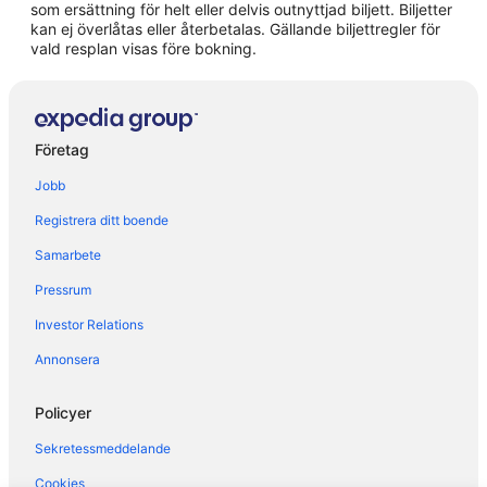
som ersättning för helt eller delvis outnyttjad biljett. Biljetter
kan ej överlåtas eller återbetalas. Gällande biljettregler för
B&B i Málaga
vald resplan visas före bokning.
Hotell i Málaga Centro
Fjällstugor i Málaga
Hotell i Málaga-Este
Företag
Vandrarhem i Málaga
Jobb
Kapselhotell i Málaga
Registrera ditt boende
Lägenheter i Málaga
Samarbete
Pensionat i Málaga
Pressrum
Privata semesterbostäder i Málaga
Riad i Málaga
Investor Relations
B&B i Mijas Pueblo
Annonsera
Vandrarhem i Mijas Pueblo
Policyer
Husvagnscampingar i Mijas Pueblo
Sekretessmeddelande
Villor i Mijas
Cookies
Hotell i Palma-Palmilla