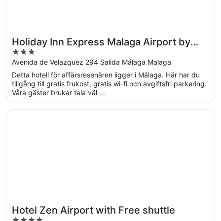
Holiday Inn Express Malaga Airport by
3
IHG
out
Avenida de Velazquez 294 Salida Málaga Malaga
of
Detta hotell för affärsresenären ligger i Málaga. Här har du
5
tillgång till gratis frukost, gratis wi-fi och avgiftsfri parkering.
Våra gäster brukar tala väl ...
Öppnas i ett nytt fönster
Hotel Zen Airport with Free shuttle
Hotel Zen Airport with Free shuttle
4