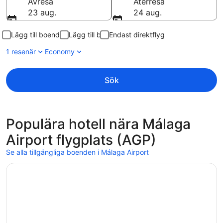
Avresa
Återresa
23 aug.
24 aug.
Lägg till boende
Lägg till bil
Endast direktflyg
1 resenär
Economy
Sök
Populära hotell nära Málaga
Airport flygplats (AGP)
Se alla tillgängliga boenden i Málaga Airport
Öppnas i ett nytt fönster
Holiday Inn Express Malaga Airport by IHG