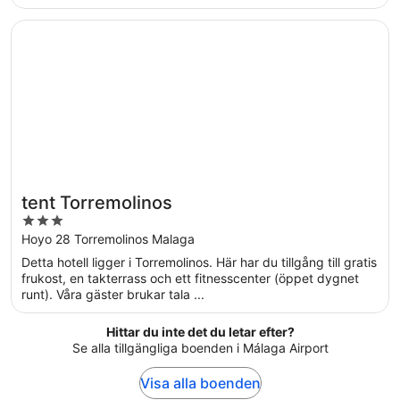
Öppnas i ett nytt fönster
tent Torremolinos
tent Torremolinos
3
out
Hoyo 28 Torremolinos Malaga
of
Detta hotell ligger i Torremolinos. Här har du tillgång till gratis
5
frukost, en takterrass och ett fitnesscenter (öppet dygnet
runt). Våra gäster brukar tala ...
Hittar du inte det du letar efter?
Se alla tillgängliga boenden i Málaga Airport
Visa alla boenden