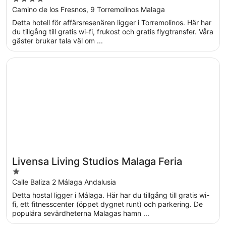
out
Camino de los Fresnos, 9 Torremolinos Malaga
of
Detta hotell för affärsresenären ligger i Torremolinos. Här har
5
du tillgång till gratis wi-fi, frukost och gratis flygtransfer. Våra
gäster brukar tala väl om ...
Öppnas i ett nytt fönster
Livensa Living Studios Malaga Feria
Livensa Living Studios Malaga Feria
1
out
Calle Baliza 2 Málaga Andalusia
of
Detta hostal ligger i Málaga. Här har du tillgång till gratis wi-
5
fi, ett fitnesscenter (öppet dygnet runt) och parkering. De
populära sevärdheterna Malagas hamn ...