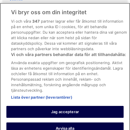
Användarvillkor
Hotell i Pedregalejo
Vi bryr oss om din integritet
Hotell i närheten av Picasso-museet
Allmänna regler och villkor (ej för Vrbo-bokningar)
Vi och våra
347
partner lagrar eller får åtkomst till information
Hotell i Puerto de la Torre
på en enhet, som unika ID i cookies, för att behandla
Regler och villkor för Vrbo
personuppgifter. Du kan acceptera eller hantera dina val genom
Hotell i Torreblanca
Tillgänglighetsanpassning
att klicka nedan eller när som helst på sidan för
dataskyddspolicy. Dessa val kommer att signaleras till våra
B&B i Torremolinos
Juridisk information/Kontakta oss
partners och påverkar inte webbläsningsdata.
Pensionat i Torremolinos
Vi och våra partners behandlar data för att tillhandahålla:
Riktlinjer för innehåll och anmäla innehåll
Vandrarhem i Torremolinos
Använda exakta uppgifter om geografisk positionering. Aktivt
läsa av enhetens egenskaper för identifieringsändamål. Lagra
Hjälp
Husvagnscampingar i Torremolinos
och/eller få åtkomst till information på en enhet.
Lägenheter i Torremolinos
Kontakta oss
Personanpassad reklam och innehåll, reklam- och
innehållsmätning, forskning angående målgrupp och
Lägenhetshotell i Torremolinos
Avboka eller ändra din bokning
tjänsteutveckling.
Stugor i Torremolinos
Lista över partner (leverantörer)
Boka ett flyg med flygbolagskredit
3-Stjärniga hotell i Mijas
Återbetalningsprocess och tidslinjer
Jag accepterar
3-Stjärniga hotell i Torremolinos
© 2026 Expedia, Inc., ett företag inom Expedia Group.
https://www.expediagroup.com/ Med ensamrätt. MrJet är ett
varumärke eller registrerat varumärke som tillhör Expedia, Inc.
Avvisa alla