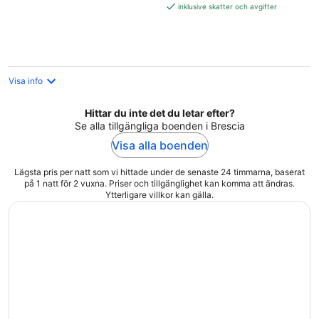
2 216 kr
inklusive skatter och avgifter
per
natt
Visa info
Hittar du inte det du letar efter?
Se alla tillgängliga boenden i Brescia
Visa alla boenden
Lägsta pris per natt som vi hittade under de senaste 24 timmarna, baserat
på 1 natt för 2 vuxna. Priser och tillgänglighet kan komma att ändras.
Ytterligare villkor kan gälla.