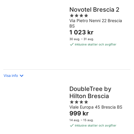
Novotel Brescia 2
4
Via Pietro Nenni 22 Brescia
out
BS
of
Priset
1 023 kr
5
är
30 aug. – 31 aug.
1 023 kr
inklusive skatter och avgifter
per
natt
Visa info
DoubleTree by
Hilton Brescia
4
Viale Europa 45 Brescia BS
out
Priset
999 kr
of
är
5
14 aug. – 15 aug.
999 kr
inklusive skatter och avgifter
per