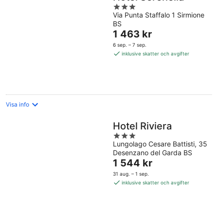
3
Via Punta Staffalo 1 Sirmione
out
BS
of
Priset
1 463 kr
5
är
6 sep. – 7 sep.
1 463 kr
inklusive skatter och avgifter
per
natt
Visa info
Hotel Riviera
3
Lungolago Cesare Battisti, 35
out
Desenzano del Garda BS
of
Priset
1 544 kr
5
är
31 aug. – 1 sep.
1 544 kr
inklusive skatter och avgifter
per
natt