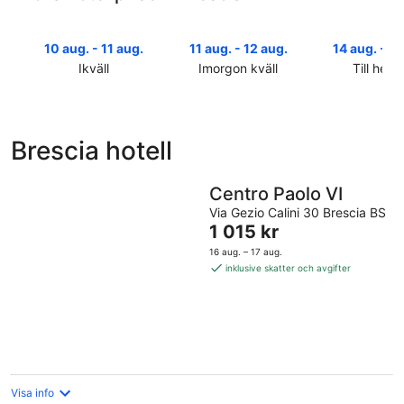
10 aug. - 11 aug.
11 aug. - 12 aug.
14 aug. - 16
Ikväll
Imorgon kväll
Till helg
Kolla
Kolla
Kolla
priserna
priserna
priserna
i
i
i
Brescia
Brescia
Brescia
Brescia hotell
för
för
inför
ikväll,
imorgon
helgen,
Centro Paolo VI
10
natt,
14
aug.
11
aug.
Via Gezio Calini 30 Brescia BS
-
aug.
Priset
-
1 015 kr
11
-
är
16
16 aug. – 17 aug.
aug.
12
1 015 kr
aug.
inklusive skatter och avgifter
aug.
per
natt
Visa info