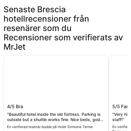
Senaste Brescia
hotellrecensioner från
resenärer som du
Recensioner som verifierats av
MrJet
Hotel Sirmione Terme
Winter Ga
Hotel Sirmione Terme
Winter 
4/5
Bra
5/5
Fant
Airport
"Beautiful hotel inside the old fortress. Parking is
"Very nic
outside but a shuttle works fine. Nice beds, god
staff!"
breakfast and in the middle of the old town with
En verifierad resenär bodde på Hotel Sirmione Terme
En verifier
lots of resturants and others"