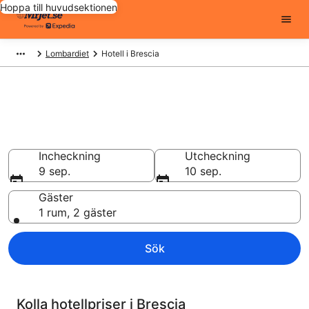
Hoppa till huvudsektionen
Lombardiet
Hotell i Brescia
Billiga hotell i Brescia - 9545 att
välja från
Hotell från 999 kr
Incheckning
Utcheckning
9 sep.
10 sep.
Gäster
1 rum, 2 gäster
Sök
Kolla hotellpriser i Brescia