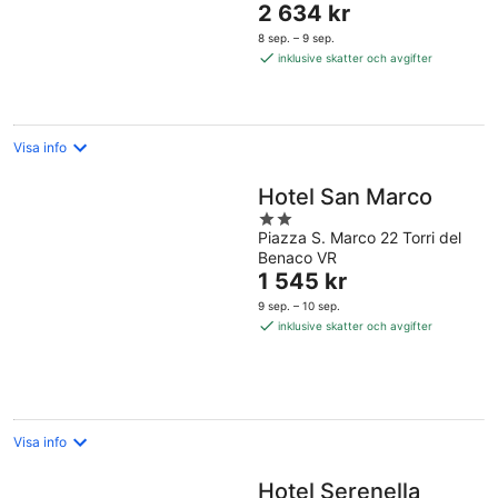
Priset
2 634 kr
5
är
8 sep. – 9 sep.
2 634 kr
inklusive skatter och avgifter
per
natt
Visa info
Hotel San Marco
2
Piazza S. Marco 22 Torri del
out
Benaco VR
of
Priset
1 545 kr
5
är
9 sep. – 10 sep.
1 545 kr
inklusive skatter och avgifter
per
natt
Visa info
Hotel Serenella