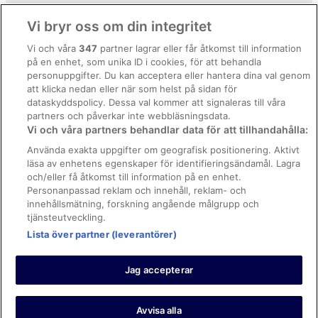
Hotell i Rovato
Användarvillkor
Vi bryr oss om din integritet
Hotell i Sale Marasino
Allmänna regler och villkor (ej för Vrbo-bokningar)
Vi och våra
347
partner lagrar eller får åtkomst till information
Hotell i Salò
på en enhet, som unika ID i cookies, för att behandla
Regler och villkor för Vrbo
Hotell i San Felice del Benaco
personuppgifter. Du kan acceptera eller hantera dina val genom
Tillgänglighetsanpassning
att klicka nedan eller när som helst på sidan för
Hotell i Sarnico
dataskyddspolicy. Dessa val kommer att signaleras till våra
Juridisk information/Kontakta oss
Hotell i Soiano del Lago
partners och påverkar inte webbläsningsdata.
Vi och våra partners behandlar data för att tillhandahålla:
Riktlinjer för innehåll och anmäla innehåll
Hotell i Sulzano
Använda exakta uppgifter om geografisk positionering. Aktivt
Hotell i Torbiato di Adro
läsa av enhetens egenskaper för identifieringsändamål. Lagra
Hjälp
och/eller få åtkomst till information på en enhet.
Hotell i Torbole Casaglia
Kontakta oss
Personanpassad reklam och innehåll, reklam- och
Hotell i Verolavecchia
innehållsmätning, forskning angående målgrupp och
Avboka eller ändra din bokning
tjänsteutveckling.
Lägenheter i Iseo
Boka ett flyg med flygbolagskredit
Lista över partner (leverantörer)
Hotell i Porta Cremona-Volta
Återbetalningsprocess och tidslinjer
Hotell i Villaggio Badia
Jag accepterar
© 2026 Expedia, Inc., ett företag inom Expedia Group.
https://www.expediagroup.com/ Med ensamrätt. MrJet är ett
varumärke eller registrerat varumärke som tillhör Expedia, Inc.
Avvisa alla