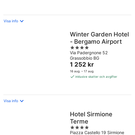
natt
Visa info
Winter Garden Hotel
- Bergamo Airport
4
Via Padergnone 52
out
Grassobbio BG
of
Priset
1 252 kr
5
är
16 aug. – 17 aug.
1 252 kr
inklusive skatter och avgifter
per
natt
Visa info
Hotel Sirmione
Terme
4
Piazza Castello 19 Sirmione
out