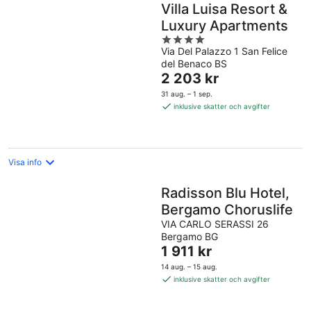
Villa Luisa Resort &
Luxury Apartments
4
Via Del Palazzo 1 San Felice
out
del Benaco BS
of
Priset
2 203 kr
5
är
31 aug. – 1 sep.
2 203 kr
inklusive skatter och avgifter
per
natt
Visa info
Radisson Blu Hotel,
Bergamo Choruslife
VIA CARLO SERASSI 26
Bergamo BG
Priset
1 911 kr
är
14 aug. – 15 aug.
1 911 kr
inklusive skatter och avgifter
per
natt