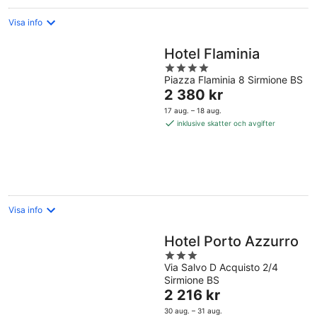
Visa info
Hotel Flaminia
4
Piazza Flaminia 8 Sirmione BS
out
Priset
2 380 kr
of
är
5
17 aug. – 18 aug.
2 380 kr
inklusive skatter och avgifter
per
natt
Visa info
Hotel Porto Azzurro
3
Via Salvo D Acquisto 2/4
out
Sirmione BS
of
Priset
2 216 kr
5
är
30 aug. – 31 aug.