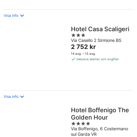
Visa info
Hotel Casa Scaligeri
3
Via Casello 2 Sirmione BS
out
Priset
2 752 kr
of
är
5
14 aug. – 15 aug.
2 752 kr
inklusive skatter och avgifter
per
natt
Visa info
Hotel Boffenigo The
Golden Hour
4
Via Boffenigo, 6 Costermano
out
sul Garda VR
of