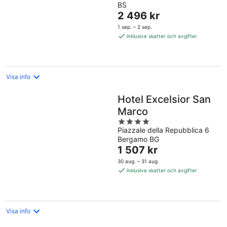
BS
of
Priset
2 496 kr
5
är
1 sep. – 2 sep.
2 496 kr
inklusive skatter och avgifter
per
natt
Visa info
Hotel Excelsior San
Marco
4
Piazzale della Repubblica 6
out
Bergamo BG
of
Priset
1 507 kr
5
är
30 aug. – 31 aug.
1 507 kr
inklusive skatter och avgifter
per
natt
Visa info