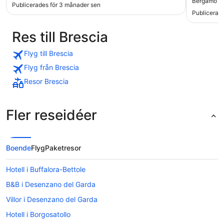
Bergamo Ai
Publicerades för 3 månader sen
Publicerade
Res till Brescia
Flyg till Brescia
Flyg från Brescia
Resor Brescia
Fler reseidéer
Boende
Flyg
Paketresor
Hotell i Buffalora-Bettole
B&B i Desenzano del Garda
Villor i Desenzano del Garda
Hotell i Borgosatollo