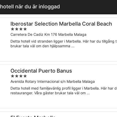
hotell när du är inloggad
Iberostar Selection Marbella Coral Beach
4
out
Carretera De Cadiz Km 176 Marbella Malaga
of
Detta hotell vid stranden ligger i Marbella. Här har du tillgång ti
5
brukar tala väl om den hjälpsamma ...
Occidental Puerto Banus
4
out
Avenida Rotary Internacional s/n Marbella Malaga
of
Detta hotell med familjevänlig profil ligger i Marbella. Här har d
5
restauranger. Våra gäster brukar tala väl om ...