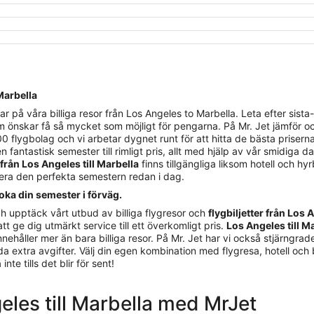
 Marbella
å våra billiga resor från Los Angeles to Marbella. Leta efter sista-min
m önskar få så mycket som möjligt för pengarna. På Mr. Jet jämför oc
0 flygbolag och vi arbetar dygnet runt för att hitta de bästa priserna
n fantastisk semester till rimligt pris, allt med hjälp av vår smidiga d
 från Los Angeles till Marbella
finns tillgängliga liksom hotell och hyr
nera den perfekta semestern redan i dag.
oka din semester i förväg.
h upptäck vårt utbud av billiga flygresor och
flygbiljetter från Los 
att ge dig utmärkt service till ett överkomligt pris.
Los Angeles till M
håller mer än bara billiga resor. På Mr. Jet har vi också stjärngrader
olda extra avgifter. Välj din egen kombination med flygresa, hotell och
te tills det blir för sent!
geles till Marbella med MrJet