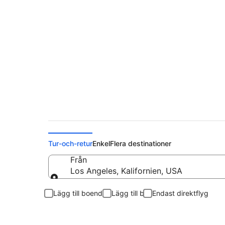
Flyg från Los Angele
Tur-och-retur
Enkel
Flera destinationer
Från
Los Angeles, Kalifornien, USA
Från
Lägg till boende
Lägg till bil
Endast direktflyg