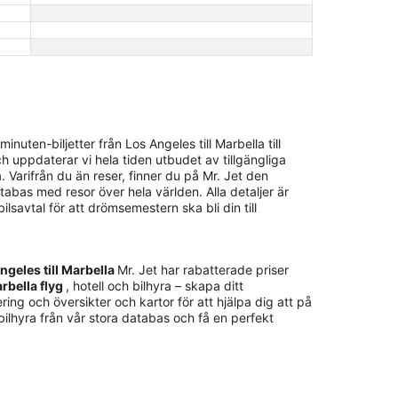
uten-biljetter från Los Angeles till Marbella till
h uppdaterar vi hela tiden utbudet av tillgängliga
. Varifrån du än reser, finner du på Mr. Jet den
atabas med resor över hela världen. Alla detaljer är
bilsavtal för att drömsemestern ska bli din till
Angeles till Marbella
Mr. Jet har rabatterade priser
arbella flyg
, hotell och bilhyra – skapa ditt
ing och översikter och kartor för att hjälpa dig att på
 bilhyra från vår stora databas och få en perfekt