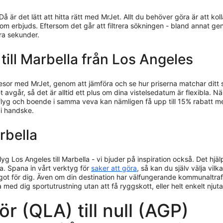
Då är det lätt att hitta rätt med MrJet. Allt du behöver göra är att k
som erbjuds. Eftersom det går att filtrera sökningen - bland annat ge
gra sekunder.
g till Marbella från Los Angeles
resor med MrJet, genom att jämföra och se hur priserna matchar ditt
 avgår, så det är alltid ett plus om dina vistelsedatum är flexibla. När
r flyg och boende i samma veva kan nämligen få upp till 15% rabatt m
 i handske.
rbella
lyg Los Angeles till Marbella - vi bjuder på inspiration också. Det hjä
a. Spana in vårt verktyg för
saker att göra
, så kan du själv välja vilk
ot för dig. Även om din destination har välfungerande kommunaltrafik f
ta med dig sportutrustning utan att få ryggskott, eller helt enkelt nju
ör (QLA) till null (AGP)