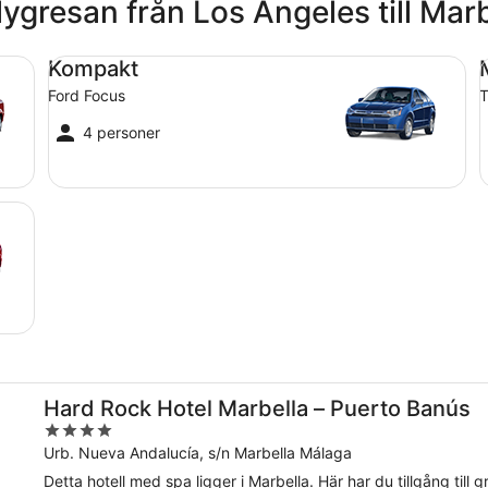
lygresan från Los Angeles till Mar
Kompakt Ford Focus
Me
Kompakt
Ford Focus
T
4 personer
Hard Rock Hotel Marbella – Puerto Banús
4
out
Urb. Nueva Andalucía, s/n Marbella Málaga
of
Detta hotell med spa ligger i Marbella. Här har du tillgång till 