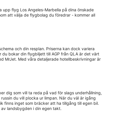
olla upp flyg Los Angeles-Marbella på dina önskade
nom att välja de flygbolag du föredrar - kommer all
 schema och din resplan. Priserna kan dock variera
 du bokar din flygbiljett till AGP från QLA är det värt
ed MrJet. Med våra detaljerade hotellbeskrivningar är
lper dig som vill ta reda på vad för slags underhållning,
a russin du vill plocka ur limpan. När du väl är igång
inns inget som bräcker att ha tillgång till egen bil.
ta av landsbygden i din egen takt.