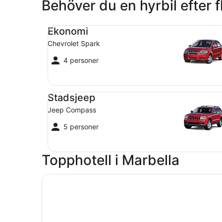
Behöver du en hyrbil efter f
Ekonomi Chevrolet Spark
Ekonomi
Chevrolet Spark
4 personer
Stadsjeep Jeep Compass
Stadsjeep
Jeep Compass
5 personer
Topphotell i Marbella
Öppnas i ett nytt fönster
Hard Rock Hotel Marbella – Puerto Banús