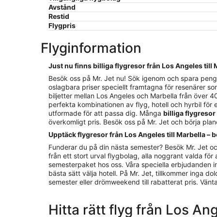
Avstånd
Restid
Flygpris
Flyginformation
Just nu finns billiga flygresor från Los Angeles till
Besök oss på Mr. Jet nu! Sök igenom och spara pengar p
oslagbara priser speciellt framtagna för resenärer so
biljetter mellan Los Angeles och Marbella från över 40
perfekta kombinationen av flyg, hotell och hyrbil för e
utformade för att passa dig. Många
billiga flygresor
överkomligt pris. Besök oss på Mr. Jet och börja pla
Upptäck flygresor från Los Angeles till Marbella – b
Funderar du på din nästa semester? Besök Mr. Jet oc
från ett stort urval flygbolag, alla noggrant valda för 
semesterpaket hos oss. Våra speciella erbjudanden inne
bästa sätt välja hotell. På Mr. Jet, tillkommer inga d
semester eller drömweekend till rabatterat pris. Vänta in
Hitta rätt flyg från Los An