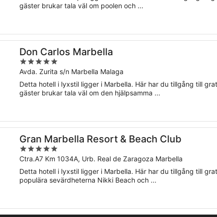
5
gäster brukar tala väl om poolen och ...
Don Carlos Marbella
5
out
Avda. Zurita s/n Marbella Malaga
of
Detta hotell i lyxstil ligger i Marbella. Här har du tillgång till g
5
gäster brukar tala väl om den hjälpsamma ...
Gran Marbella Resort & Beach Club
5
out
Ctra.A7 Km 1034A, Urb. Real de Zaragoza Marbella
of
Detta hotell i lyxstil ligger i Marbella. Här har du tillgång till g
5
populära sevärdheterna Nikki Beach och ...