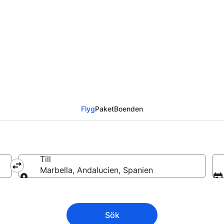
s till Marbella från
Flyg
Paket
Boenden
Till
Marbella, Andalucien, Spanien
Till
Sök