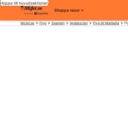
Hoppa till huvudsektionen
Shoppa resor
MrJet.se
Flyg
Spanien
Andalucien
Flyg till Marbella
Fl