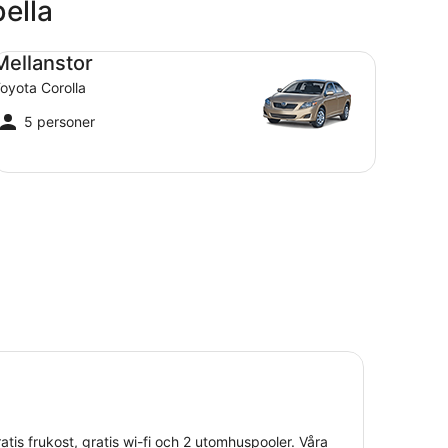
bella
llanstor Toyota Corolla
Mellanstor
oyota Corolla
5 personer
gratis frukost, gratis wi-fi och 2 utomhuspooler. Våra