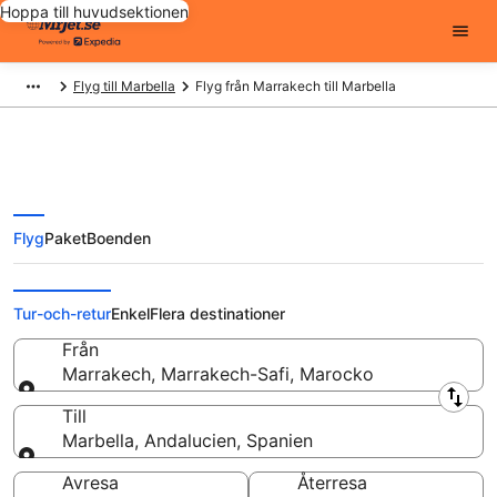
Hoppa till huvudsektionen
Flyg till Marbella
Flyg från Marrakech till Marbella
Flyg
Paket
Boenden
Flyg från Marrakech till Marbella
från
Tur-och-retur
Enkel
Flera destinationer
Från
Marrakech, Marrakech-Safi, Marocko
Från
Till
Marbella, Andalucien, Spanien
Till
Avresa
Återresa