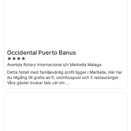
Occidental Puerto Banus
4
out
Avenida Rotary Internacional s/n Marbella Malaga
of
Detta hotell med familjevänlig profil ligger i Marbella. Här har
5
du tillgång till gratis wi-fi, utomhuspool och 3 restauranger.
Våra gäster brukar tala väl om ...
Öppnas i ett nytt fönster
El Fuerte Marbella