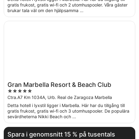
5
gratis frukost, gratis wi-fi och 2 utomhuspooler. Våra gäster
brukar tala väl om den hjälpsamma ...
Öppnas i ett nytt fönster
Gran Marbella Resort & Beach Club
Gran Marbella Resort & Beach Club
5
out
Ctra.A7 Km 1034A, Urb. Real de Zaragoza Marbella
of
Detta hotell i lyxstil ligger i Marbella. Här har du tillgång till
5
gratis frukost, gratis wi-fi och 3 utomhuspooler. De populära
sevärdheterna Nikki Beach och ...
Spara i genomsnitt 15 % på tusentals