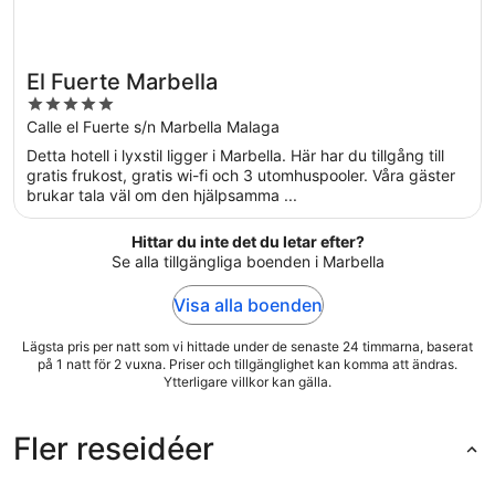
El Fuerte Marbella
5
out
Calle el Fuerte s/n Marbella Malaga
of
Detta hotell i lyxstil ligger i Marbella. Här har du tillgång till
5
gratis frukost, gratis wi-fi och 3 utomhuspooler. Våra gäster
brukar tala väl om den hjälpsamma ...
Hittar du inte det du letar efter?
Se alla tillgängliga boenden i Marbella
Visa alla boenden
Lägsta pris per natt som vi hittade under de senaste 24 timmarna, baserat
på 1 natt för 2 vuxna. Priser och tillgänglighet kan komma att ändras.
Ytterligare villkor kan gälla.
Fler reseidéer