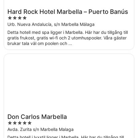
Hard Rock Hotel Marbella – Puerto Banús
4
out
Urb. Nueva Andalucía, s/n Marbella Málaga
of
Detta hotell med spa ligger i Marbella. Här har du tillgång till
5
gratis frukost, gratis wi-fi och 2 utomhuspooler. Våra gäster
brukar tala väl om poolen och ...
Öppnas i ett nytt fönster
Don Carlos Marbella
Don Carlos Marbella
5
out
Avda. Zurita s/n Marbella Malaga
of
Detta hotell i lyxstil ligger i Marbella. Här har du tillgång till