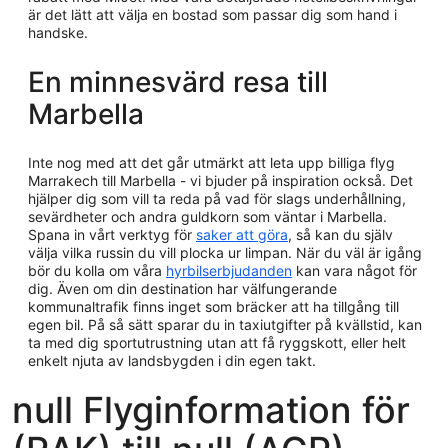
är det lätt att välja en bostad som passar dig som hand i
handske.
En minnesvärd resa till
Marbella
Inte nog med att det går utmärkt att leta upp billiga flyg
Marrakech till Marbella - vi bjuder på inspiration också. Det
hjälper dig som vill ta reda på vad för slags underhållning,
sevärdheter och andra guldkorn som väntar i Marbella.
Spana in vårt verktyg för
saker att göra
, så kan du själv
välja vilka russin du vill plocka ur limpan. När du väl är igång
bör du kolla om våra
hyrbilserbjudanden
kan vara något för
dig. Även om din destination har välfungerande
kommunaltrafik finns inget som bräcker att ha tillgång till
egen bil. På så sätt sparar du in taxiutgifter på kvällstid, kan
ta med dig sportutrustning utan att få ryggskott, eller helt
enkelt njuta av landsbygden i din egen takt.
null Flyginformation för