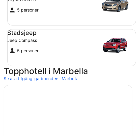
5 personer
Stadsjeep Jeep Compass
Stadsjeep
Jeep Compass
5 personer
Topphotell i Marbella
Se alla tillgängliga boenden i Marbella
Öppnas i ett nytt fönster
Hard Rock Hotel Marbella – Puerto Banús