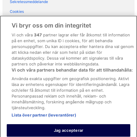
Sekretessmeddelande
Hotell i New Golden Mile
Cookies
Hotell i närheten av Nikki Beach
Användarvillkor
Hotell i Nueva Andalucia
Vi bryr oss om din integritet
Hotell i Puerto Banús
Allmänna regler och villkor (ej för Vrbo-bokningar)
Vi och våra
347
partner lagrar eller får åtkomst till information
Hotell i Saladillo-Benamara
på en enhet, som unika ID i cookies, för att behandla
Regler och villkor för Vrbo
personuppgifter. Du kan acceptera eller hantera dina val genom
Hotell i San Pedro de Alcantara
Tillgänglighetsanpassning
att klicka nedan eller när som helst på sidan för
dataskyddspolicy. Dessa val kommer att signaleras till våra
3-Stjärniga hotell i Marbella
Juridisk information/Kontakta oss
partners och påverkar inte webbläsningsdata.
3-Stjärniga hotell i San Pedro de Alcantara
Vi och våra partners behandlar data för att tillhandahålla:
Riktlinjer för innehåll och anmäla innehåll
Hotell i Urbanización Marbessa
Använda exakta uppgifter om geografisk positionering. Aktivt
läsa av enhetens egenskaper för identifieringsändamål. Lagra
Hjälp
och/eller få åtkomst till information på en enhet.
Kontakta oss
Personanpassad reklam och innehåll, reklam- och
innehållsmätning, forskning angående målgrupp och
Avboka eller ändra din bokning
tjänsteutveckling.
Boka ett flyg med flygbolagskredit
Lista över partner (leverantörer)
Återbetalningsprocess och tidslinjer
Jag accepterar