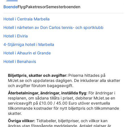
Boende
Flyg
Paketresor
Semesterboenden
Hotell i Centrala Marbella
Hotell i närheten av Don Carlos tennis- och sportklubb
Hotell i Elviria
4-Stjärniga hotell i Marbella
Hotell i Alhaurin el Grande
Hotell i Benahavis
Hotell i Calahonda
Biljettpris, skatter och avgifter:
Priserna hittades på
Hotell i Coin
MrJet.se och uppdateras dagligen. De inkluderar alla skatter
och avgifter förutom bagageavgift.
Hotell i El Faro
Återbetalningar, ändringar, inställda flyg:
För ändringar i
Hotell i Fuengirola
resplanen, om sådana tillåts i priset, debiterar MrJet.se en
serviceavgift på £10.00 / 45.00 Euro utöver eventuella
Hotell i Guaro
tillkommande kostnader för nytt biljettpris och tillkommande
Hotell i La Cala de Mijas
skatter.
Övriga villkor:
Tidtabeller, biljettpriser, och villkor kan
Hotell i Marbella
ändras utan föregående meddelande. Antalet platser är