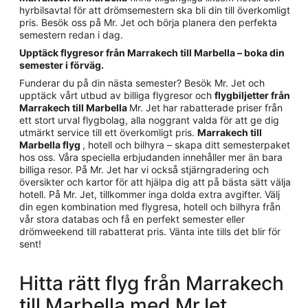
hyrbilsavtal för att drömsemestern ska bli din till överkomligt
pris. Besök oss på Mr. Jet och börja planera den perfekta
semestern redan i dag.
Upptäck flygresor från Marrakech till Marbella – boka din
semester i förväg.
Funderar du på din nästa semester? Besök Mr. Jet och
upptäck vårt utbud av billiga flygresor och
flygbiljetter från
Marrakech till Marbella
Mr. Jet har rabatterade priser från
ett stort urval flygbolag, alla noggrant valda för att ge dig
utmärkt service till ett överkomligt pris.
Marrakech till
Marbella flyg
, hotell och bilhyra – skapa ditt semesterpaket
hos oss. Våra speciella erbjudanden innehåller mer än bara
billiga resor. På Mr. Jet har vi också stjärngradering och
översikter och kartor för att hjälpa dig att på bästa sätt välja
hotell. På Mr. Jet, tillkommer inga dolda extra avgifter. Välj
din egen kombination med flygresa, hotell och bilhyra från
vår stora databas och få en perfekt semester eller
drömweekend till rabatterat pris. Vänta inte tills det blir för
sent!
Hitta rätt flyg från Marrakech
till Marbella med MrJet