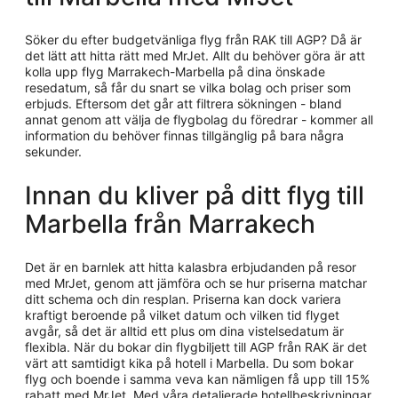
Söker du efter budgetvänliga flyg från RAK till AGP? Då är
det lätt att hitta rätt med MrJet. Allt du behöver göra är att
kolla upp flyg Marrakech-Marbella på dina önskade
resedatum, så får du snart se vilka bolag och priser som
erbjuds. Eftersom det går att filtrera sökningen - bland
annat genom att välja de flygbolag du föredrar - kommer all
information du behöver finnas tillgänglig på bara några
sekunder.
Innan du kliver på ditt flyg till
Marbella från Marrakech
Det är en barnlek att hitta kalasbra erbjudanden på resor
med MrJet, genom att jämföra och se hur priserna matchar
ditt schema och din resplan. Priserna kan dock variera
kraftigt beroende på vilket datum och vilken tid flyget
avgår, så det är alltid ett plus om dina vistelsedatum är
flexibla. När du bokar din flygbiljett till AGP från RAK är det
värt att samtidigt kika på hotell i Marbella. Du som bokar
flyg och boende i samma veva kan nämligen få upp till 15%
rabatt med MrJet. Med våra detaljerade hotellbeskrivningar