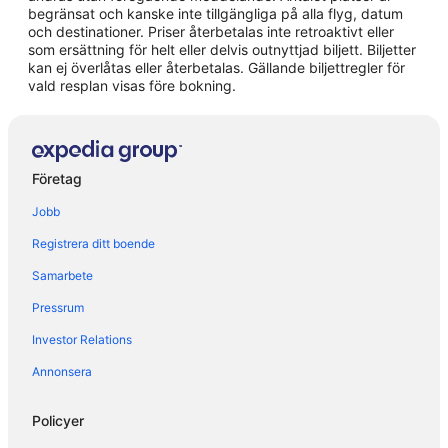
Hotell i Mijas Pueblo
begränsat och kanske inte tillgängliga på alla flyg, datum
och destinationer. Priser återbetalas inte retroaktivt eller
Hotell i Ojén
som ersättning för helt eller delvis outnyttjad biljett. Biljetter
kan ej överlåtas eller återbetalas. Gällande biljettregler för
Hotell i Tolox
vald resplan visas före bokning.
Husvagnscampingar i La Cala de Mijas
Lägenheter i La Cala de Mijas
Hotell i närheten av La Cala Golf
Företag
B&B i Marbella
Jobb
Fritidshus i Marbella
Registrera ditt boende
Gårdar i Marbella
Samarbete
Vandrarhem i Marbella
Pressrum
Lägenheter i Marbella
Lägenhetshotell i Marbella
Investor Relations
Villor i Marbella
Annonsera
Hotell i Marbellas strandpromenad
Policyer
B&B i Mijas Pueblo