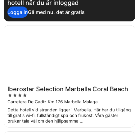
hotell när du är inloggad
Logga in
Gå med nu, det är gratis
Öppnas i ett nytt fönster
Iberostar Selection Marbella Coral Beach
Iberostar Selection Marbella Coral Beach
4
out
Carretera De Cadiz Km 176 Marbella Malaga
of
Detta hotell vid stranden ligger i Marbella. Här har du tillgång
5
till gratis wi-fi, fullständigt spa och frukost. Våra gäster
brukar tala väl om den hjälpsamma ...
Öppnas i ett nytt fönster
Occidental Puerto Banus