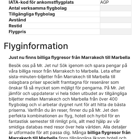
IATA-kod för ankomstflygplats
AGP
Antal verksamma flygbolag
Tillgängliga flygbolag
Avstånd
Restid
Flygpris
Flyginformation
Just nu finns billiga flygresor från Marrakech till Marbella
Besök oss på Mr. Jet nu! Sök igenom och spara pengar på
våra billiga resor från Marrakech to Marbella. Leta efter
sista-minuten-biljetter från Marrakech till Marbella till
oslagbara priser speciellt framtagna för resenärer som
önskar få så mycket som möjligt för pengarna. På Mr. Jet
jämför och uppdaterar vi hela tiden utbudet av tillgängliga
biljetter mellan Marrakech och Marbella från över 400
flygbolag och vi arbetar dygnet runt för att hitta de bästa
priserna. Varifrån du än reser, finner du på Mr. Jet den
perfekta kombinationen av flyg, hotell och hyrbil för en
fantastisk semester till rimligt pris, allt med hjälp av vår
smidiga databas med resor över hela världen. Alla detaljer
är utformade för att passa dig. Många
billiga flygresor från
Marrakech till Marbella
finns tillgängliga liksom hotell och