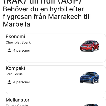
(RAK) till null (AGP)
Behöver du en hyrbil efter
flygresan från Marrakech till
Marbella
Ekonomi Chevrolet Spark
Ekonomi
Chevrolet Spark
4 personer
Kompakt Ford Focus
Kompakt
Ford Focus
4 personer
Mellanstor Toyota Corolla
Mellanstor
Toyota Corolla