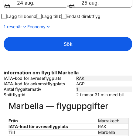
24 aug.
25 aug.
Lägg till boende
Lägg till bil
Endast direktflyg
1 resenär
Economy
Sök
Information om flyg till Marbella
IATA-kod för avreseflygplats
RAK
IATA-kod för ankomstflygplats
AGP
Antal flygalternativ
1
Snittflygtid
2 timmar 31 min med bil
Marbella — flyguppgifter
Från
Marrakech
IATA-kod för avreseflygplats
RAK
Till
Marbella