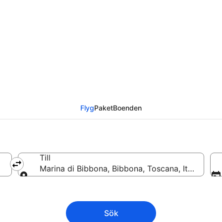
till Marina di Bibbona
Flyg
Paket
Boenden
Till
Marina di Bibbona, Bibbona, Toscana, Italien
Till
Sök