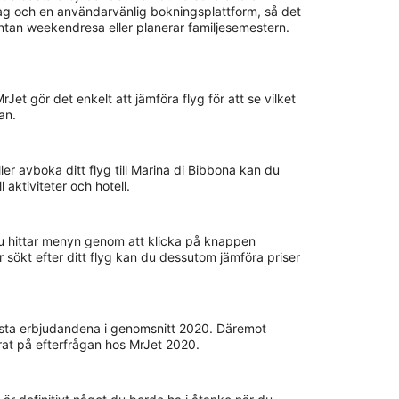
olag och en användarvänlig bokningsplattform, så det
pontan weekendresa eller planerar familjesemestern.
MrJet gör det enkelt att jämföra flyg för att se vilket
an.
er avboka ditt flyg till Marina di Bibbona kan du
 aktiviteter och hotell.
 Du hittar menyn genom att klicka på knappen
r sökt efter ditt flyg kan du dessutom jämföra priser
bästa erbjudandena i genomsnitt 2020. Däremot
rat på efterfrågan hos MrJet 2020.