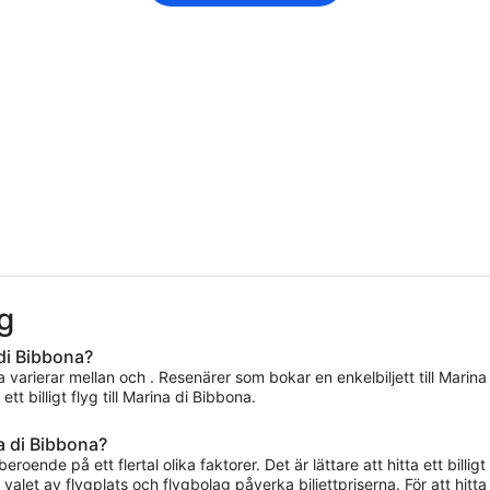
yg
 di Bibbona?
na varierar mellan och . Resenärer som bokar en enkelbiljett till Marina
t billigt flyg till Marina di Bibbona.
na di Bibbona?
beroende på ett flertal olika faktorer. Det är lättare att hitta ett billi
let av flygplats och flygbolag påverka biljettpriserna. För att hit