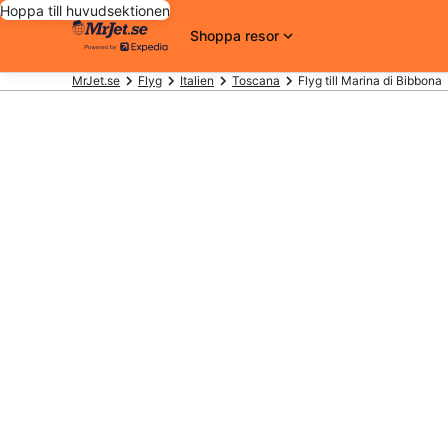
Hoppa till huvudsektionen
Shoppa resor
MrJet.se
Flyg
Italien
Toscana
Flyg till Marina di Bibbona