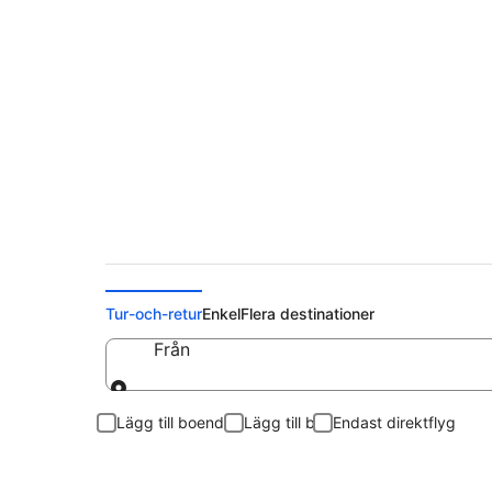
Billiga flygbiljetter 
Tur-och-retur
Enkel
Flera destinationer
Från
Från
Lägg till boende
Lägg till bil
Endast direktflyg