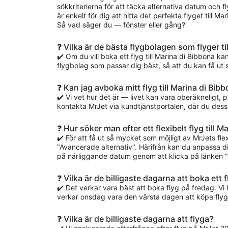
sökkriterierna för att täcka alternativa datum och 
är enkelt för dig att hitta det perfekta flyget till
Så vad säger du — fönster eller gång?
❓ Vilka är de bästa flygbolagen som flyger ti
✔️ Om du vill boka ett flyg till Marina di Bibbona kan
flygbolag som passar dig bäst, så att du kan få ut
❓ Kan jag avboka mitt flyg till Marina di Bi
✔️ Vi vet hur det är — livet kan vara oberäkneligt, 
kontakta MrJet via kundtjänstportalen, där du dessuto
❓ Hur söker man efter ett flexibelt flyg till 
✔️ För att få ut så mycket som möjligt av MrJets f
"Avancerade alternativ". Härifrån kan du anpassa din
på närliggande datum genom att klicka på länken "V
❓ Vilka är de billigaste dagarna att boka ett 
✔️ Det verkar vara bäst att boka flyg på fredag. V
verkar onsdag vara den värsta dagen att köpa flygb
❓ Vilka är de billigaste dagarna att flyga?