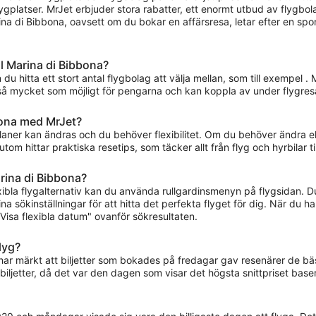
flygplatser. MrJet erbjuder stora rabatter, ett enormt utbud av flygb
 Marina di Bibbona, oavsett om du bokar en affärsresa, letar efter en s
ll Marina di Bibbona?
 du hitta ett stort antal flygbolag att välja mellan, som till exempel . 
 så mycket som möjligt för pengarna och kan koppla av under flygres
bbona med MrJet?
planer kan ändras och du behöver flexibilitet. Om du behöver ändra ell
m hittar praktiska resetips, som täcker allt från flyg och hyrbilar till
Marina di Bibbona?
lexibla flygalternativ kan du använda rullgardinsmenyn på flygsidan.
a sökinställningar för att hitta det perfekta flyget för dig. När du ha
isa flexibla datum" ovanför sökresultaten.
flyg?
i har märkt att biljetter som bokades på fredagar gav resenärer de 
iljetter, då det var den dagen som visar det högsta snittpriset base