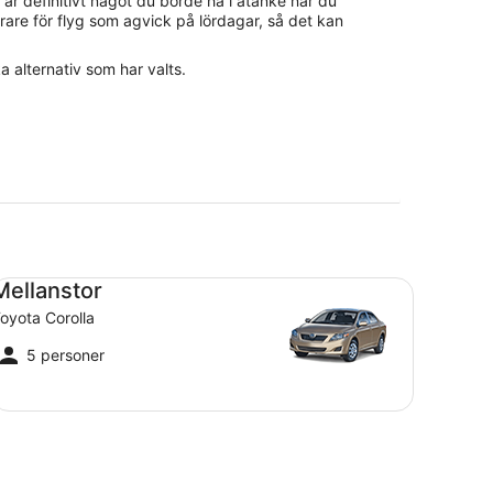
är definitivt något du borde ha i åtanke när du
rare för flyg som agvick på lördagar, så det kan
a alternativ som har valts.
llanstor Toyota Corolla
Mellanstor
oyota Corolla
5 personer