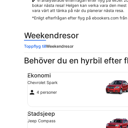
✔️ Vi analyserade efterfrågan efter flyg på MrJet 2
bokar nästa resa! Helgen kan verka vara den mest lo
vara värt att tänka på när du planerar nästa resa.
*Enligt efterfrågan efter flyg på ebookers.com från
Weekendresor
Toppflyg till
Weekendresor
Behöver du en hyrbil efter 
Ekonomi Chevrolet Spark
Ekonomi
Chevrolet Spark
4 personer
Stadsjeep Jeep Compass
Stadsjeep
Jeep Compass