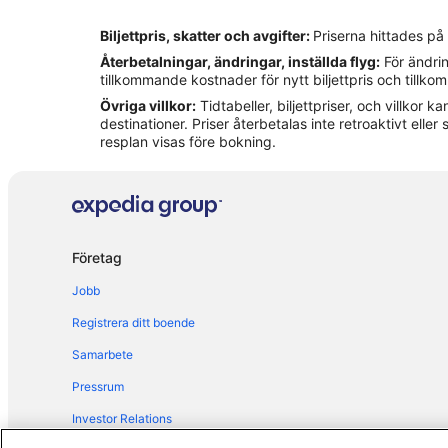
Hotell i Riparbella
Biljettpris, skatter och avgifter:
Priserna hittades på
Hotell i San Vincenzo
Återbetalningar, ändringar, inställda flyg:
För ändrin
Hotell i Sassetta
tillkommande kostnader för nytt biljettpris och tillk
Övriga villkor:
Tidtabeller, biljettpriser, och villkor
destinationer. Priser återbetalas inte retroaktivt eller s
resplan visas före bokning.
Företag
Jobb
Registrera ditt boende
Samarbete
Pressrum
Investor Relations