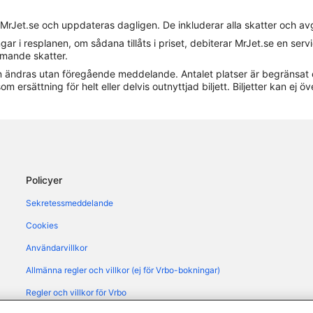
Hotell i Rosignano Solvay
 MrJet.se och uppdateras dagligen. De inkluderar alla skatter och av
Hotell i Santa Luce
gar i resplanen, om sådana tillåts i priset, debiterar MrJet.se en ser
Hotell i Vada
ommande skatter.
 kan ändras utan föregående meddelande. Antalet platser är begränsat 
om ersättning för helt eller delvis outnyttjad biljett. Biljetter kan ej öv
Policyer
Sekretessmeddelande
Cookies
Användarvillkor
Allmänna regler och villkor (ej för Vrbo-bokningar)
Regler och villkor för Vrbo