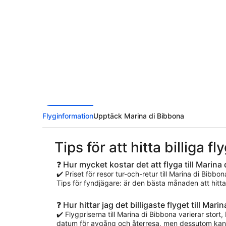
Flyginformation
Upptäck Marina di Bibbona
Tips för att hitta billiga fl
❓ Hur mycket kostar det att flyga till Marina
✔️ Priset för resor tur-och-retur till Marina di Bibbo
Tips för fyndjägare: är den bästa månaden att hitta et
❓ Hur hittar jag det billigaste flyget till Mari
✔️ Flygpriserna till Marina di Bibbona varierar stort, 
datum för avgång och återresa, men dessutom kan va