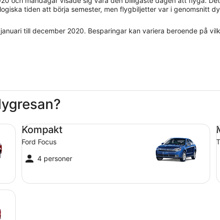
020 och måndagar visade sig vara den billigaste dagen att flyga. Det 
giska tiden att börja semester, men flygbiljetter var i genomsnitt dy
 januari till december 2020. Besparingar kan variera beroende på vilk
flygresan?
Kompakt Ford Focus
Me
Kompakt
Ford Focus
T
4 personer