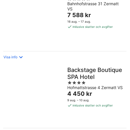
Bahnhofstrasse 31 Zermatt
out
VS
of
Priset
7 588 kr
5
är
16 aug. – 17 aug.
7 588 kr
inklusive skatter och avgifter
per
natt
Visa info
Backstage Boutique
SPA Hotel
4
Hofmattstrasse 4 Zermatt VS
out
Priset
4 450 kr
of
är
5
9 aug. – 10 aug.
4 450 kr
inklusive skatter och avgifter
per
natt