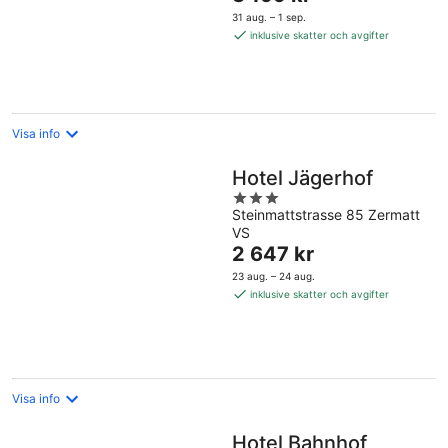
är
5
31 aug. – 1 sep.
3 199 kr
inklusive skatter och avgifter
per
natt
Visa info
Hotel Jägerhof
3
Steinmattstrasse 85 Zermatt
out
VS
of
Priset
2 647 kr
5
är
23 aug. – 24 aug.
2 647 kr
inklusive skatter och avgifter
per
natt
Visa info
Hotel Bahnhof