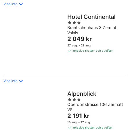
Visa info
Hotel Continental
3
Brantschenhaus 3 Zermatt
out
Valais
of
Priset
2 049 kr
5
är
27 aug. – 28 aug.
2 049 kr
inklusive skatter och avgifter
per
natt
Visa info
Alpenblick
3
Oberdorfstrasse 106 Zermatt
out
VS
of
Priset
2 191 kr
5
är
16 aug. – 17 aug.
2 191 kr
inklusive skatter och avgifter