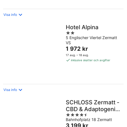
natt
Visa info
Hotel Alpina
2
5 Englischer Viertel Zermatt
out
VS
of
Priset
1 972 kr
5
är
17 aug. – 18 aug.
1 972 kr
inklusive skatter och avgifter
per
natt
Visa info
SCHLOSS Zermatt -
CBD & Adaptogenic
4.5
Spa and Sport Hotel
Bahnhofplatz 18 Zermatt
out
Priset
3 199 kr
of