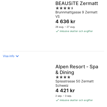
BEAUSiTE Zermatt
4.5
Brunnmattgasse 9 Zermatt
out
VS
of
Priset
4 636 kr
5
är
26 aug. – 27 aug.
4 636 kr
inklusive skatter och avgifter
per
natt
Visa info
Alpen Resort - Spa
& Dining
4
Spissstrasse 50 Zermatt
out
Schweiz
of
Priset
4 421 kr
5
är
2 sep. – 3 sep.
4 421 kr
inklusive skatter och avgifter
per