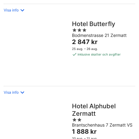
Visa info
Hotel Butterfly
3
Bodmenstrasse 21 Zermatt
out
Priset
2 847 kr
of
är
5
25 aug. – 26 aug.
2 847 kr
inklusive skatter och avgifter
per
natt
Visa info
Hotel Alphubel
Zermatt
2
Brantschenhaus 7 Zermatt VS
out
Priset
1 888 kr
of
är
5
20 aug. – 21 aug.