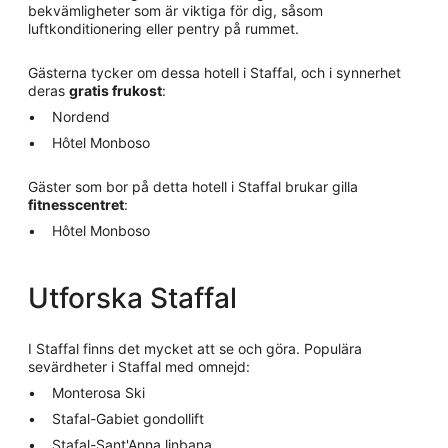
bekvämligheter som är viktiga för dig, såsom
luftkonditionering eller pentry på rummet.
Gästerna tycker om dessa hotell i Staffal, och i synnerhet
deras
gratis frukost
:
Nordend
Hôtel Monboso
Gäster som bor på detta hotell i Staffal brukar gilla
fitnesscentret
:
Hôtel Monboso
Utforska Staffal
I Staffal finns det mycket att se och göra. Populära
sevärdheter i Staffal med omnejd:
Monterosa Ski
Stafal-Gabiet gondollift
Stafal-Sant'Anna linbana