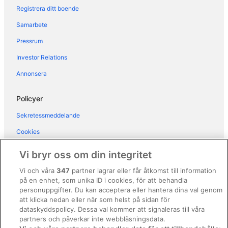
Hotell i Montjovet
Registrera ditt boende
Hotell i Valtournenche
Samarbete
Hotell i Vollon
Pressrum
Hotell i La Comba
Investor Relations
3-Stjärniga hotell i Champoluc
Annonsera
Hotell i Venoz
Policyer
Sekretessmeddelande
Cookies
Användarvillkor
Vi bryr oss om din integritet
Allmänna regler och villkor (ej för Vrbo-bokningar)
Vi och våra
347
partner lagrar eller får åtkomst till information
på en enhet, som unika ID i cookies, för att behandla
Regler och villkor för Vrbo
personuppgifter. Du kan acceptera eller hantera dina val genom
Tillgänglighetsanpassning
att klicka nedan eller när som helst på sidan för
dataskyddspolicy. Dessa val kommer att signaleras till våra
Juridisk information/Kontakta oss
partners och påverkar inte webbläsningsdata.