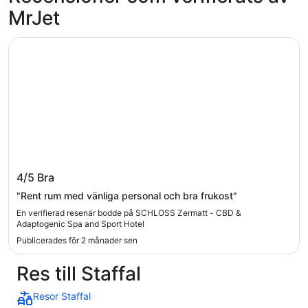
MrJet
SCHLOSS Zermatt - CBD & Adaptogenic Spa and Sport H
SCHLOSS Zermatt - CBD & Adaptogenic Spa
4/5
Bra
and Sport Hotel
"Rent rum med vänliga personal och bra frukost"
En verifierad resenär bodde på SCHLOSS Zermatt - CBD &
Adaptogenic Spa and Sport Hotel
Publicerades för 2 månader sen
Res till Staffal
Resor Staffal