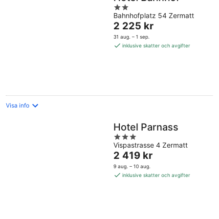
2
Bahnhofplatz 54 Zermatt
out
Priset
2 225 kr
of
är
5
31 aug. – 1 sep.
2 225 kr
inklusive skatter och avgifter
per
natt
Visa info
Hotel Parnass
3
Vispastrasse 4 Zermatt
out
Priset
2 419 kr
of
är
5
9 aug. – 10 aug.
2 419 kr
inklusive skatter och avgifter
per
natt