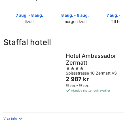
7 aug. - 8 aug.
8 aug. - 9 aug.
7 aug. - 9 
Ikväll
Imorgon kväll
Till helg
Kolla
Kolla
Kolla
priserna
priserna
priserna
i
i
i
Staffal hotell
Staffal
Staffal
Staffal
för
för
inför
ikväll,
imorgon
helgen,
Hotel Ambassador
7
natt,
7
Zermatt
aug.
8
aug.
4
-
aug.
-
Spissstrasse 10 Zermatt VS
out
8
-
9
Priset
2 987 kr
of
aug.
9
aug.
är
5
18 aug. – 19 aug.
aug.
2 987 kr
inklusive skatter och avgifter
per
natt
Visa info