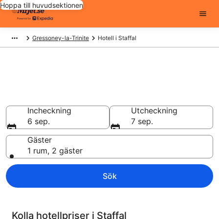
Hoppa till huvudsektionen
Gressoney-la-Trinite
Hotell i Staffal
Billiga hotell i Staffal - 2142 att
välja från
Hotell från 1 888 kr
Incheckning
Utcheckning
6 sep.
7 sep.
Gäster
1 rum, 2 gäster
Sök
Kolla hotellpriser i Staffal