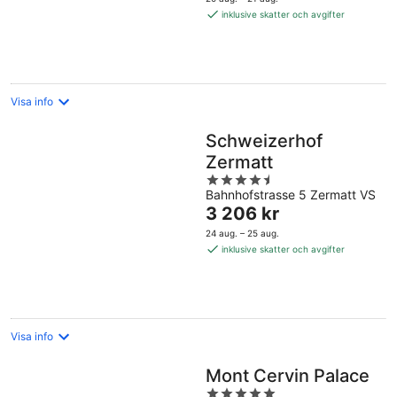
1 888 kr
inklusive skatter och avgifter
per
natt
Visa info
Schweizerhof
Zermatt
4.5
Bahnhofstrasse 5 Zermatt VS
out
Priset
3 206 kr
of
är
5
24 aug. – 25 aug.
3 206 kr
inklusive skatter och avgifter
per
natt
Visa info
Mont Cervin Palace
5