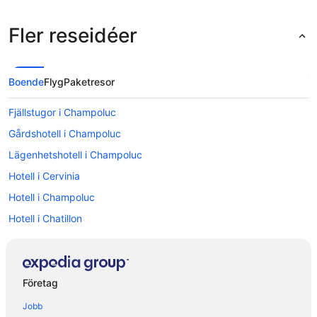
Fler reseidéer
Boende
Flyg
Paketresor
Fjällstugor i Champoluc
Gårdshotell i Champoluc
Lägenhetshotell i Champoluc
Hotell i Cervinia
Hotell i Champoluc
Hotell i Chatillon
Hotell i Gaby
Hotell i Gressoney-la-Trinite
Hotell i Gressoney-Saint-Jean
Företag
Hotell i Lignod
Jobb