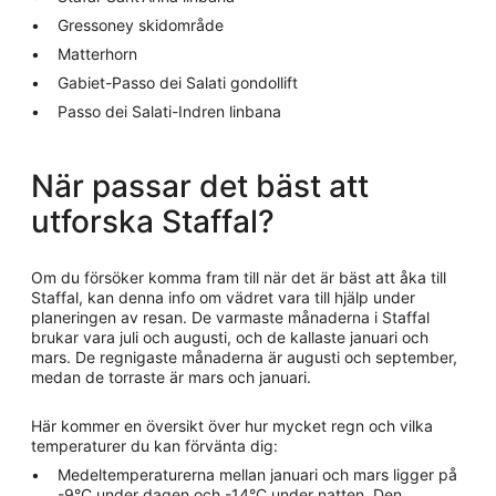
Gressoney skidområde
Matterhorn
Gabiet-Passo dei Salati gondollift
Passo dei Salati-Indren linbana
När passar det bäst att
utforska Staffal?
Om du försöker komma fram till när det är bäst att åka till
Staffal, kan denna info om vädret vara till hjälp under
planeringen av resan. De varmaste månaderna i Staffal
brukar vara juli och augusti, och de kallaste januari och
mars. De regnigaste månaderna är augusti och september,
medan de torraste är mars och januari.
Här kommer en översikt över hur mycket regn och vilka
temperaturer du kan förvänta dig:
Medeltemperaturerna mellan januari och mars ligger på
-9°C under dagen och -14°C under natten. Den