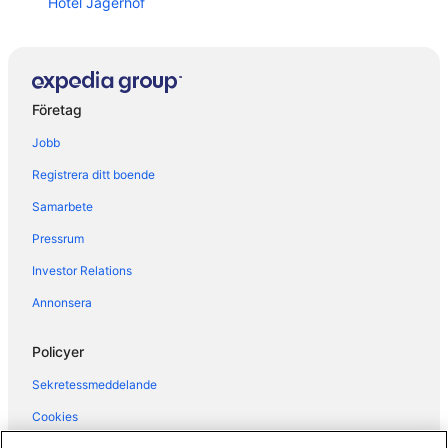
Hotel Jägerhof
Hotel Parnass
Alpen Resort & Spa Zermatt
Adonis
Företag
Riffelhaus 1853
Jobb
Hotel Helvetia
Registrera ditt boende
3100 Kulmhotel Gornergrat
Samarbete
Grand Hotel Zermatterhof
Pressrum
Riffelalp Resort 2222m
Investor Relations
Hotel ZERMAMA Zermatt
Hotel Hemizeus & Iremia Spa
Annonsera
Hotel Firefly
Policyer
Hotel Alphubel Zermatt
Sekretessmeddelande
Hotel Bahnhof
Cookies
Resort La Ginabelle