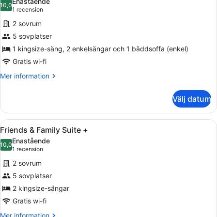
Enastående
foton
10,0
10,0 av 10
(1 recension)
1 recension
för
2 sovrum
Friends
5 sovplatser
&
1 kingsize-säng, 2 enkelsängar och 1 bäddsoffa (enkel)
Family
View
Gratis wi-fi
Suite
Mer
Mer information
information
om
Välj datum
Friends
&
Family
Öppna
Ett modernt vardagsrum med en sof
5
View
Friends & Family Suite +
alla
Suite
Enastående
foton
10,0
10,0 av 10
(1 recension)
1 recension
för
2 sovrum
Friends
5 sovplatser
&
2 kingsize-sängar
Family
Suite
Gratis wi-fi
+
Mer
Mer information