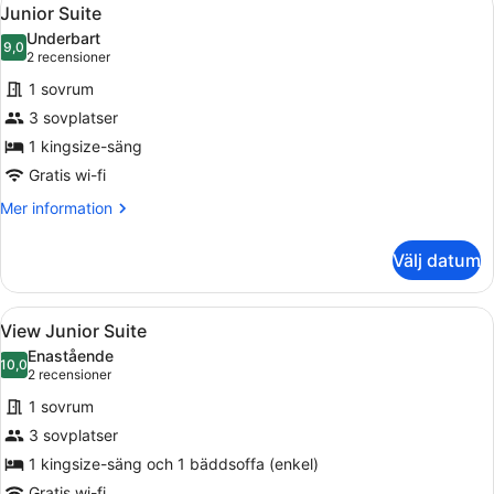
Öppna
6
Junior Suite
alla
Underbart
foton
9,0
9,0 av 10
(2 recensioner)
2 recensioner
för
1 sovrum
Junior
3 sovplatser
Suite
1 kingsize-säng
Gratis wi-fi
Mer
Mer information
information
om
Välj datum
Junior
Suite
Öppna
En bergsanläggning med byggnader i
7
View Junior Suite
alla
Enastående
foton
10,0
10,0 av 10
(2 recensioner)
2 recensioner
för
1 sovrum
View
3 sovplatser
Junior
1 kingsize-säng och 1 bäddsoffa (enkel)
Suite
Gratis wi-fi