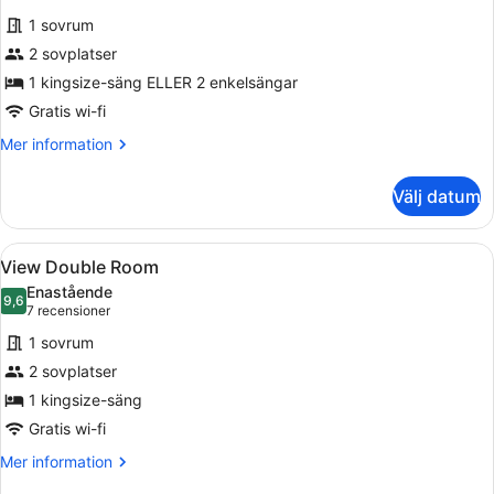
för
1 sovrum
Double
2 sovplatser
Room
1 kingsize-säng ELLER 2 enkelsängar
Gratis wi-fi
Mer
Mer information
information
om
Välj datum
Double
Room
Öppna
Ett modernt sovrum med en säng, 
4
View Double Room
alla
Enastående
foton
9,6
9,6 av 10
(7 recensioner)
7 recensioner
för
1 sovrum
View
2 sovplatser
Double
1 kingsize-säng
Room
Gratis wi-fi
Mer
Mer information
information