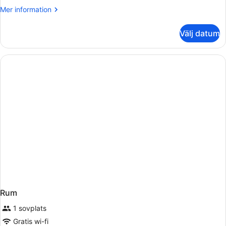
Mer
Mer information
information
om
Välj datum
Rum
Rum
1 sovplats
Gratis wi-fi