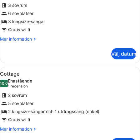
för
3 sovrum
Penthouse
6 sovplatser
3 kingsize-sängar
Gratis wi-fi
Mer
Mer information
information
om
Välj datum
Penthouse
Öppna
Ett sovrum med en säng, två sängla
11
Cottage
alla
Enastående
foton
10,0
10,0 av 10
(1 recension)
1 recension
för
2 sovrum
Cottage
5 sovplatser
2 kingsize-sängar och 1 utdragssäng (enkel)
Gratis wi-fi
Mer
Mer information
information
om