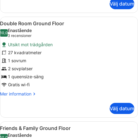
Välj datum
Cottage
Öppna
Ett hotellrum med en stor säng, et
9
Double Room Ground Floor
alla
Enastående
foton
10,0
10,0 av 10
(3 recensioner)
3 recensioner
för
Utsikt mot trädgården
Double
27 kvadratmeter
Room
1 sovrum
Ground
Floor
2 sovplatser
1 queensize-säng
Gratis wi-fi
Mer
Mer information
information
om
Välj datum
Double
Room
Ground
Öppna
Ett hotellrum med en stor säng, en
6
Floor
Friends & Family Ground Floor
alla
Enastående
10,0