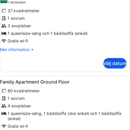
foton
10,0 av 10
(1 recension)
1 recension
för
37 kvadratmeter
Friends
1 sovrum
&
3 sovplatser
Family
Ground
1 queensize-säng och 1 bäddsoffa (enkel)
Floor
Gratis wi-fi
Mer
Mer information
information
om
Välj datum
Friends
&
Family
Öppna
En snyggt bäddad säng med ett vitt 
10
Ground
Family Apartment Ground Floor
alla
Floor
80 kvadratmeter
foton
för
1 sovrum
Family
4 sovplatser
Apartment
1 queensize-säng, 1 bäddsoffa (stor enkel) och 1 bäddsoffa
Ground
(enkel)
Floor
Gratis wi-fi