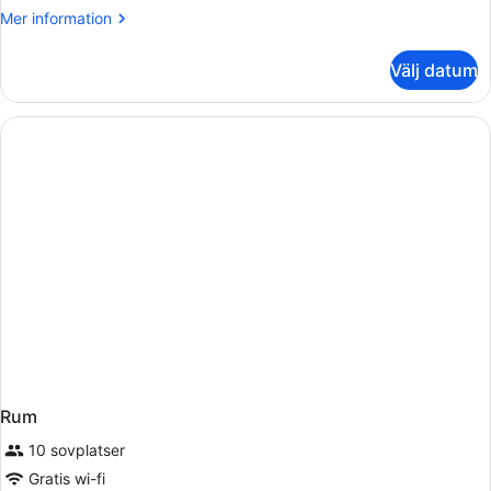
Mer
Mer information
information
om
Välj datum
Family
Apartment
Ground
Floor
Rum
10 sovplatser
Gratis wi-fi