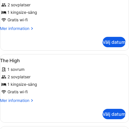
View
2 sovplatser
Double
1 kingsize-säng
Room
+
Gratis wi-fi
Mer
Mer information
information
om
Välj datum
View
Double
Room
Öppna
Ett hotellrum med en stor säng, två
5
+
The High
alla
1 sovrum
foton
för
2 sovplatser
The
1 kingsize-säng
High
Gratis wi-fi
Mer
Mer information
information
om
Välj datum
The
High
Ett modernt hotellrum med en soffa