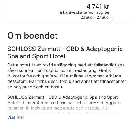
5,
5,
Priset
4 741 kr
Enastående,
Underbart
är
517 recensioner
876 recen
inklusive skatter och avgifter
4 741 kr
26 aug. – 27 aug.
Om boendet
SCHLOSS Zermatt - CBD & Adaptogenic
Spa and Sport Hotel
Detta hotell är en rökfri anläggning med ett fullständigt spa
såväl som en inomhuspool och en restaurang. Gratis
frukostbuffé och gratis wi-fi i allmänna utrymmen erbjuds
dessutom. Här finns dessutom bland annat ett fitnesscenter,
en bar/lounge och en bastu.
SCHLOSS Zermatt - CBD & Adaptogenic Spa and Sport
Hotel erbjuder 4 rum med minibar och espressobryggare.
Rummen är individuellt möblerade och inredda. 70-
centimeters platt-tv med kabelkanaler. Badrummen har
Visa mer
badrockar, tofflor, hårtorkar och badrockar för barn.
Detta hotell i Zermatt erbjuder sina gäster gratis wi-fi.
Boendet tillhandahåller skrivbord, värdeförvaringsskåp och