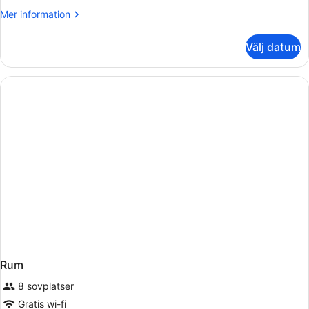
Mer
Mer information
information
om
Välj datum
Rum
Rum
8 sovplatser
Gratis wi-fi