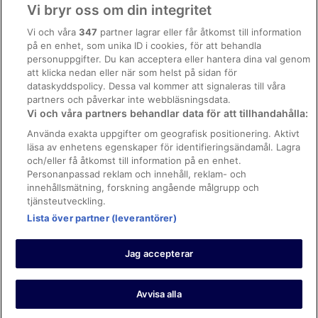
Användarvillkor
Vi bryr oss om din integritet
Allmänna regler och villkor (ej för Vrbo-bokningar)
Vi och våra
347
partner lagrar eller får åtkomst till information
på en enhet, som unika ID i cookies, för att behandla
Regler och villkor för Vrbo
personuppgifter. Du kan acceptera eller hantera dina val genom
Tillgänglighetsanpassning
att klicka nedan eller när som helst på sidan för
dataskyddspolicy. Dessa val kommer att signaleras till våra
Juridisk information/Kontakta oss
partners och påverkar inte webbläsningsdata.
Vi och våra partners behandlar data för att tillhandahålla:
Riktlinjer för innehåll och anmäla innehåll
Använda exakta uppgifter om geografisk positionering. Aktivt
läsa av enhetens egenskaper för identifieringsändamål. Lagra
Hjälp
och/eller få åtkomst till information på en enhet.
Kontakta oss
Personanpassad reklam och innehåll, reklam- och
innehållsmätning, forskning angående målgrupp och
Avboka eller ändra din bokning
tjänsteutveckling.
Lista över partner (leverantörer)
Boka ett flyg med flygbolagskredit
Återbetalningsprocess och tidslinjer
Jag accepterar
© 2026 Expedia, Inc., ett företag inom Expedia Group.
https://www.expediagroup.com/ Med ensamrätt. MrJet är ett
varumärke eller registrerat varumärke som tillhör Expedia, Inc.
Avvisa alla