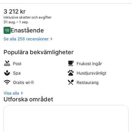
&
Adaptogenic
Det
3 212 kr
nuvarande
Spa
inklusive skatter och avgifter
priset
31 aug. – 1 sep.
and
är
Recensioner
Enastående
10
3 212 kr
10 av 10,
Sport
Bastu, ångbastu, kroppsbehandlin
Se alla 256 recensioner
Hotel
Populära bekvämligheter
Pool
Frukost ingår
Spa
Husdjursvänligt
Gratis wi-fi
Restaurang
Visa alla
Utforska området