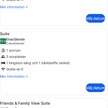
Mer
Mer information
information
om
Välj datum
View
Junior
Suite
Öppna
Ett modernt vardagsrum med en sof
9
Suite
alla
Enastående
foton
10,0
10,0 av 10
(2 recensioner)
2 recensioner
för
1 sovrum
Suite
3 sovplatser
1 kingsize-säng och 1 bäddsoffa (enkel)
Gratis wi-fi
Mer
Mer information
information
om
Välj datum
Suite
Öppna
En vy över ett berg med en snötäc
10
Friends & Family View Suite
alla