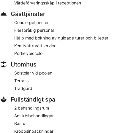
Värdeförvaringsskåp i receptionen
på SCHLOSS Zermatt - CBD & Adaptogenic Spa and Sport
Hotel i lyxstil.
Gästtjänster
Detta hotell i Zermatt har 4,5 stjärnor och tillåter inte rökning.
Conciergetjänster
Gäster kan äta gratis frukostbuffé dagligen från 07.00 till
Flerspråkig personal
10.30.
Hjälp med bokning av guidade turer och biljetter
SCHLOSS Zermatt - CBD & Adaptogenic Spa and Sport
Kemtvätt/tvättservice
Hotel har en restaurang.
Portier/piccolo
Utomhus
Solstolar vid poolen
Terrass
Trädgård
Fullständigt spa
2 behandlingsrum
Ansiktsbehandlingar
Bastu
Kroppsinpackningar