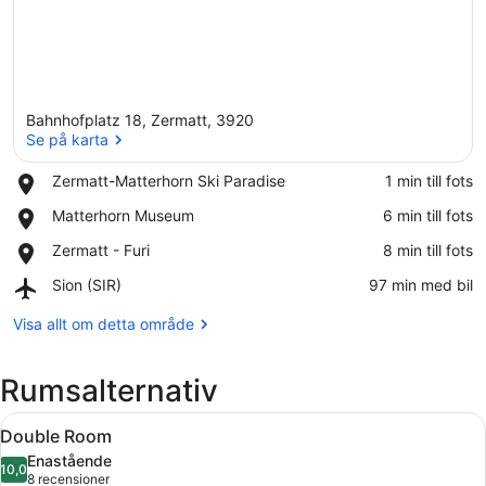
Bahnhofplatz 18, Zermatt, 3920
Se på karta
Place,
Zermatt-Matterhorn Ski Paradise
‪1 min till fots‬
Zermatt-
Se på karta
Place,
Matterhorn Museum
‪6 min till fots‬
Matterhorn
Matterhorn
Ski
Place,
Zermatt - Furi
‪8 min till fots‬
Museum
Paradise
Zermatt
Airport,
Sion (SIR)
‪97 min med bil‬
-
Sion
Furi
(SIR)
Visa allt om detta område
Rumsalternativ
Öppna
Ett modernt hotellrum med en stor 
6
Double Room
alla
Enastående
foton
10,0
10,0 av 10
(8 recensioner)
8 recensioner