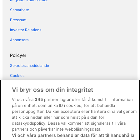
Hotell i Gressan
Samarbete
Hotell i Gressoney-Saint-Jean
Pressrum
Hotell i Lignod
Investor Relations
Hotell i Montjovet
Annonsera
Hotell i Pollein
Hotell i Senin
Policyer
Hotell i Staffal
Sekretessmeddelande
Hotell i Valtournenche
Cookies
Hotell i Vollon
Användarvillkor
Vi bryr oss om din integritet
Hotell i La Comba
Allmänna regler och villkor (ej för Vrbo-bokningar)
Vi och våra
345
partner lagrar eller får åtkomst till information
Hotell i Plout
på en enhet, som unika ID i cookies, för att behandla
Regler och villkor för Vrbo
Hotell i Surpian
personuppgifter. Du kan acceptera eller hantera dina val genom
Tillgänglighetsanpassning
att klicka nedan eller när som helst på sidan för
3-Stjärniga hotell i Champoluc
dataskyddspolicy. Dessa val kommer att signaleras till våra
Juridisk information/Kontakta oss
B&B i Valle d'Aosta
partners och påverkar inte webbläsningsdata.
Vi och våra partners behandlar data för att tillhandahålla:
Riktlinjer för innehåll och anmäla innehåll
Gårdshotell i Valle d'Aosta