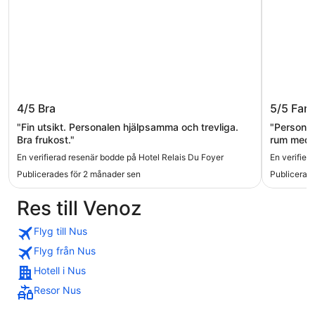
Hotel Relais Du Foyer
Hotel Pr
4/5
Bra
5/5
Fant
"Fin utsikt. Personalen hjälpsamma och trevliga.
"Personal
Bra frukost."
rum med f
frukost m
En verifierad resenär bodde på Hotel Relais Du Foyer
En verifier
avdelninge
Publicerades för 2 månader sen
Publicerade
dags vand
Res till Venoz
Flyg till Nus
Flyg från Nus
Hotell i Nus
Resor Nus