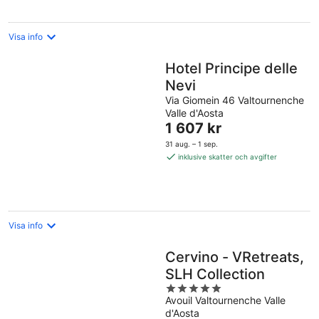
Visa info
Hotel Principe delle
Nevi
Via Giomein 46 Valtournenche
Valle d'Aosta
Priset
1 607 kr
är
31 aug. – 1 sep.
1 607 kr
inklusive skatter och avgifter
per
natt
Visa info
Cervino - VRetreats,
SLH Collection
5
Avouil Valtournenche Valle
out
d'Aosta
of