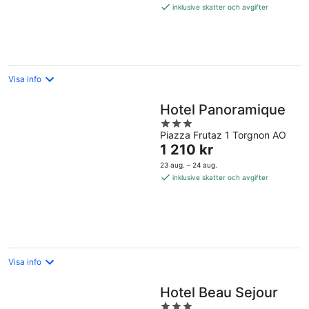
1 081 kr
inklusive skatter och avgifter
per
natt
Visa info
Hotel Panoramique
3
Piazza Frutaz 1 Torgnon AO
out
Priset
1 210 kr
of
är
5
23 aug. – 24 aug.
1 210 kr
inklusive skatter och avgifter
per
natt
Visa info
Hotel Beau Sejour
3