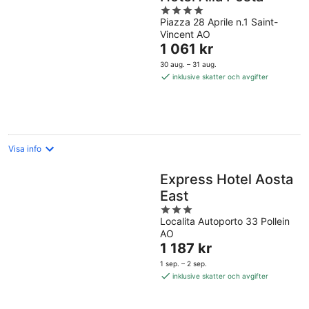
4
Piazza 28 Aprile n.1 Saint-
out
Vincent AO
of
Priset
1 061 kr
5
är
30 aug. – 31 aug.
1 061 kr
inklusive skatter och avgifter
per
natt
Visa info
Express Hotel Aosta
East
3
Localita Autoporto 33 Pollein
out
AO
of
Priset
1 187 kr
5
är
1 sep. – 2 sep.
1 187 kr
inklusive skatter och avgifter
per
natt