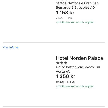
Strada Nazionale Gran San
out
Bernardo 3 Etroubles AO
of
Priset
1 158 kr
5
är
2 sep. – 3 sep.
1 158 kr
inklusive skatter och avgifter
per
natt
Visa info
Hotel Norden Palace
3
Corso Battaglione Aosta, 30
out
Aosta AO
of
Priset
1 350 kr
5
är
10 aug. – 11 aug.
1 350 kr
inklusive skatter och avgifter
per
natt