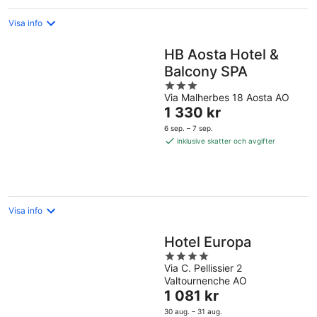
Visa info
HB Aosta Hotel &
Balcony SPA
3
Via Malherbes 18 Aosta AO
out
Priset
1 330 kr
of
är
5
6 sep. – 7 sep.
1 330 kr
inklusive skatter och avgifter
per
natt
Visa info
Hotel Europa
4
Via C. Pellissier 2
out
Valtournenche AO
of
Priset
1 081 kr
5
är
30 aug. – 31 aug.