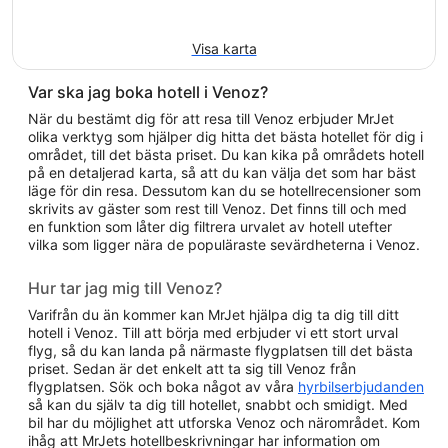
Visa karta
Var ska jag boka hotell i Venoz?
När du bestämt dig för att resa till Venoz erbjuder MrJet
olika verktyg som hjälper dig hitta det bästa hotellet för dig i
området, till det bästa priset. Du kan kika på områdets hotell
på en detaljerad karta, så att du kan välja det som har bäst
läge för din resa. Dessutom kan du se hotellrecensioner som
skrivits av gäster som rest till Venoz. Det finns till och med
en funktion som låter dig filtrera urvalet av hotell utefter
vilka som ligger nära de populäraste sevärdheterna i Venoz.
Hur tar jag mig till Venoz?
Varifrån du än kommer kan MrJet hjälpa dig ta dig till ditt
hotell i Venoz. Till att börja med erbjuder vi ett stort urval
flyg, så du kan landa på närmaste flygplatsen till det bästa
priset. Sedan är det enkelt att ta sig till Venoz från
flygplatsen. Sök och boka något av våra
hyrbilserbjudanden
så kan du själv ta dig till hotellet, snabbt och smidigt. Med
bil har du möjlighet att utforska Venoz och närområdet. Kom
ihåg att MrJets hotellbeskrivningar har information om