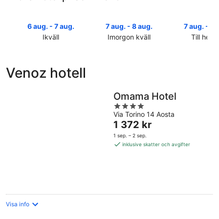
6 aug. - 7 aug.
7 aug. - 8 aug.
7 aug. - 9 
Ikväll
Imorgon kväll
Till helg
Kolla
Kolla
Kolla
priserna
priserna
priserna
i
i
i
Venoz hotell
Venoz
Venoz
Venoz
för
för
inför
ikväll,
imorgon
helgen,
Omama Hotel
6
natt,
7
4
aug.
7
aug.
Via Torino 14 Aosta
out
Priset
1 372 kr
-
aug.
-
of
är
7
-
9
5
1 sep. – 2 sep.
1 372 kr
aug.
8
aug.
inklusive skatter och avgifter
per
aug.
natt
Visa info