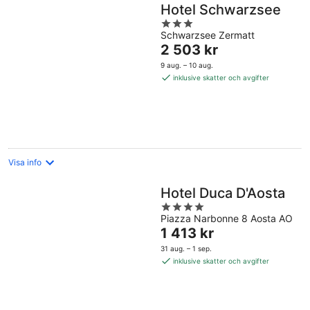
Hotel Schwarzsee
3
Schwarzsee Zermatt
out
Priset
2 503 kr
of
är
5
9 aug. – 10 aug.
2 503 kr
inklusive skatter och avgifter
per
natt
Visa info
Hotel Duca D'Aosta
4
Piazza Narbonne 8 Aosta AO
out
Priset
1 413 kr
of
är
5
31 aug. – 1 sep.
1 413 kr
inklusive skatter och avgifter
per
natt