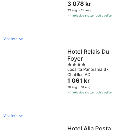
Priset
3 078 kr
5
är
23 aug. – 24 aug.
3 078 kr
inklusive skatter och avgifter
per
natt
Visa info
Hotel Relais Du
Foyer
4
Localita Panorama 37
out
Chatillon AO
of
Priset
1 061 kr
5
är
30 aug. – 31 aug.
1 061 kr
inklusive skatter och avgifter
per
natt
Visa info
Hotel Alla Posta