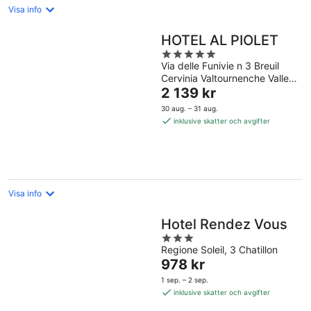
Visa info
HOTEL AL PIOLET
5
Via delle Funivie n 3 Breuil
out
Cervinia Valtournenche Valle
of
Priset
dAosta
2 139 kr
5
är
30 aug. – 31 aug.
2 139 kr
inklusive skatter och avgifter
per
natt
Visa info
Hotel Rendez Vous
3
Regione Soleil, 3 Chatillon
out
Priset
978 kr
of
är
5
1 sep. – 2 sep.
978 kr
inklusive skatter och avgifter
per