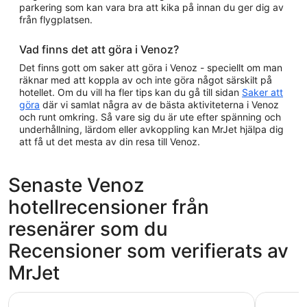
parkering som kan vara bra att kika på innan du ger dig av
från flygplatsen.
Vad finns det att göra i Venoz?
Det finns gott om saker att göra i Venoz - speciellt om man
räknar med att koppla av och inte göra något särskilt på
hotellet. Om du vill ha fler tips kan du gå till sidan
Saker att
göra
där vi samlat några av de bästa aktiviteterna i Venoz
och runt omkring. Så vare sig du är ute efter spänning och
underhållning, lärdom eller avkoppling kan MrJet hjälpa dig
att få ut det mesta av din resa till Venoz.
Senaste Venoz
hotellrecensioner från
resenärer som du
Recensioner som verifierats av
MrJet
Hotel Relais Du Foyer
Hotel Prin