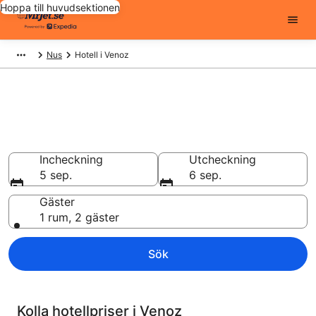
Hoppa till huvudsektionen
Nus
Hotell i Venoz
Billiga hotell i Venoz - 1218 att
välja från
Hotell från 978 kr
Incheckning
Utcheckning
5 sep.
6 sep.
Gäster
1 rum, 2 gäster
Sök
Kolla hotellpriser i Venoz