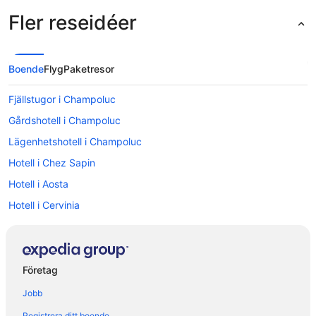
Fler reseidéer
Boende
Flyg
Paketresor
Fjällstugor i Champoluc
Gårdshotell i Champoluc
Lägenhetshotell i Champoluc
Hotell i Chez Sapin
Hotell i Aosta
Hotell i Cervinia
Hotell i Champoluc
Hotell i Chatillon
Hotell i Chef-Lieu
Företag
Hotell i Cogne
Jobb
Hotell i Fenis
Registrera ditt boende