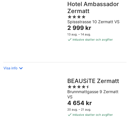
Hotel Ambassador
Zermatt
4
Spissstrasse 10 Zermatt VS
out
Priset
2 999 kr
of
är
5
13 aug. – 14 aug.
2 999 kr
inklusive skatter och avgifter
per
natt
Visa info
BEAUSiTE Zermatt
4.5
Brunnmattgasse 9 Zermatt
out
VS
of
Priset
4 654 kr
5
är
20 aug. – 21 aug.
4 654 kr
inklusive skatter och avgifter
per
natt