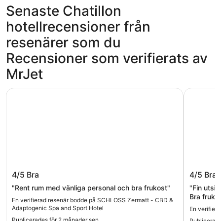
Senaste Chatillon
hotellrecensioner från
resenärer som du
Recensioner som verifierats av
MrJet
SCHLOSS Zermatt - CBD & Adaptogenic Spa and Sport H
Hotel Rel
SCHLOSS Zermatt - CBD &
Hotel R
4/5
Bra
4/5
Bra
Adaptogenic Spa and Sport Hotel
"Rent rum med vänliga personal och bra frukost"
"Fin utsi
Bra frukos
En verifierad resenär bodde på SCHLOSS Zermatt - CBD &
Adaptogenic Spa and Sport Hotel
En verifier
Publicerades för 2 månader sen
Publicerad