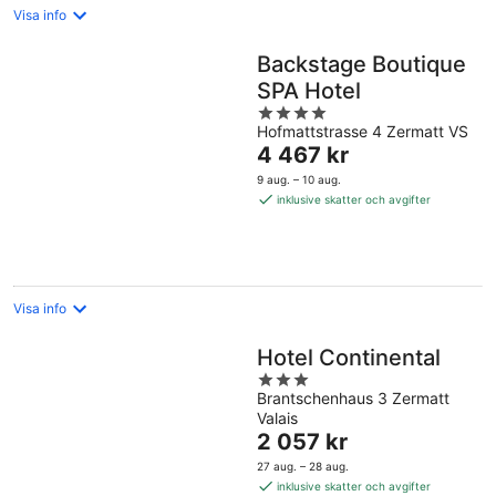
Visa info
Backstage Boutique
SPA Hotel
4
Hofmattstrasse 4 Zermatt VS
out
Priset
4 467 kr
of
är
5
9 aug. – 10 aug.
4 467 kr
inklusive skatter och avgifter
per
natt
Visa info
Hotel Continental
3
Brantschenhaus 3 Zermatt
out
Valais
of
Priset
2 057 kr
5
är
27 aug. – 28 aug.
2 057 kr
inklusive skatter och avgifter