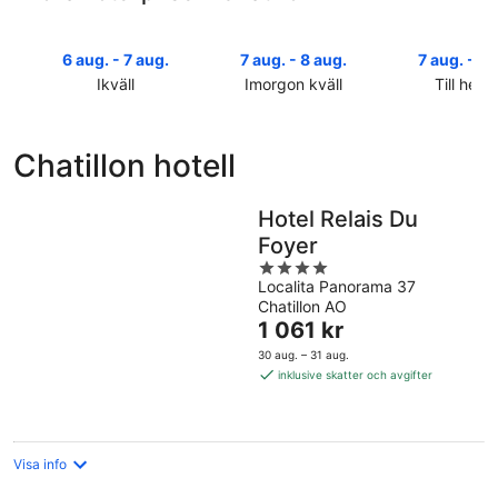
6 aug. - 7 aug.
7 aug. - 8 aug.
7 aug. - 9 
Ikväll
Imorgon kväll
Till helg
Kolla
Kolla
Kolla
priserna
priserna
priserna
i
i
i
Chatillon hotell
Chatillon
Chatillon
Chatillon
för
för
inför
ikväll,
imorgon
helgen,
Hotel Relais Du
6
natt,
7
Foyer
aug.
7
aug.
4
-
aug.
-
Localita Panorama 37
out
7
-
9
Chatillon AO
of
aug.
8
Priset
aug.
1 061 kr
5
aug.
är
30 aug. – 31 aug.
1 061 kr
inklusive skatter och avgifter
per
natt
Visa info