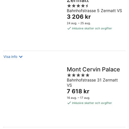
Zermatt
4.5
Bahnhofstrasse 5 Zermatt VS
out
Priset
3 206 kr
of
är
5
24 aug. – 25 aug.
3 206 kr
inklusive skatter och avgifter
per
natt
Visa info
Mont Cervin Palace
5
Bahnhofstrasse 31 Zermatt
out
VS
of
Priset
7 618 kr
5
är
16 aug. – 17 aug.
7 618 kr
inklusive skatter och avgifter
per
natt