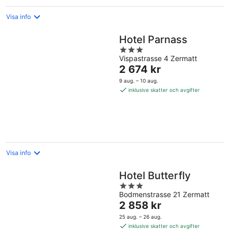
Visa info
Hotel Parnass
3
Vispastrasse 4 Zermatt
out
Priset
2 674 kr
of
är
5
9 aug. – 10 aug.
2 674 kr
inklusive skatter och avgifter
per
natt
Visa info
Hotel Butterfly
3
Bodmenstrasse 21 Zermatt
out
Priset
2 858 kr
of
är
5
25 aug. – 26 aug.
2 858 kr
inklusive skatter och avgifter