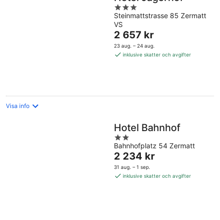
3
Steinmattstrasse 85 Zermatt
out
VS
of
Priset
2 657 kr
5
är
23 aug. – 24 aug.
2 657 kr
inklusive skatter och avgifter
per
natt
Visa info
Hotel Bahnhof
2
Bahnhofplatz 54 Zermatt
out
Priset
2 234 kr
of
är
5
31 aug. – 1 sep.
2 234 kr
inklusive skatter och avgifter
per
natt