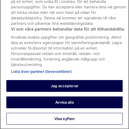
på en enhet, som unika ID i cookies, för att behandla
Regler och villkor för Vrbo
Hotell i Plout
personuppgifter. Du kan acceptera eller hantera dina val genom
Tillgänglighetsanpassning
att klicka nedan eller när som helst på sidan för
Hotell i Surpian
dataskyddspolicy. Dessa val kommer att signaleras till våra
Juridisk information/Kontakta oss
3-Stjärniga hotell i Champoluc
partners och påverkar inte webbläsningsdata.
Vi och våra partners behandlar data för att tillhandahålla:
Riktlinjer för innehåll och anmäla innehåll
B&B i Valle d'Aosta
Använda exakta uppgifter om geografisk positionering. Aktivt
Gårdshotell i Valle d'Aosta
läsa av enhetens egenskaper för identifieringsändamål. Lagra
Hjälp
och/eller få åtkomst till information på en enhet.
Pensionat i Valle d'Aosta
Kontakta oss
Personanpassad reklam och innehåll, reklam- och
Vandrarhem i Valle d'Aosta
innehållsmätning, forskning angående målgrupp och
Avboka eller ändra din bokning
tjänsteutveckling.
Hotell i Valle d'Aosta
Boka ett flyg med flygbolagskredit
Lista över partner (leverantörer)
Town Houses i Valle d'Aosta
Återbetalningsprocess och tidslinjer
Hotell i Venoz
Jag accepterar
© 2026 Expedia, Inc., ett företag inom Expedia Group.
https://www.expediagroup.com/ Med ensamrätt. MrJet är ett
varumärke eller registrerat varumärke som tillhör Expedia, Inc.
Avvisa alla
Visa syften