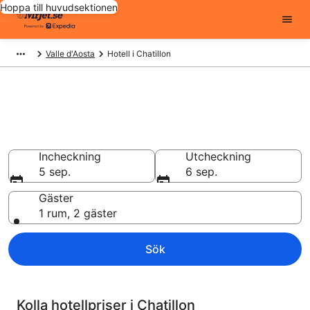
Hoppa till huvudsektionen
Valle d'Aosta
Hotell i Chatillon
Billiga hotell i Chatillon - 1904
att välja från
Hotell från 1 061 kr
Incheckning
Utcheckning
5 sep.
6 sep.
Gäster
1 rum, 2 gäster
Sök
Kolla hotellpriser i Chatillon