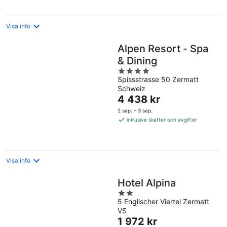
Visa info
Alpen Resort - Spa
& Dining
4
Spissstrasse 50 Zermatt
out
Schweiz
of
Priset
4 438 kr
5
är
2 sep. – 3 sep.
4 438 kr
inklusive skatter och avgifter
per
natt
Visa info
Hotel Alpina
2
5 Englischer Viertel Zermatt
out
VS
of
Priset
1 972 kr
5