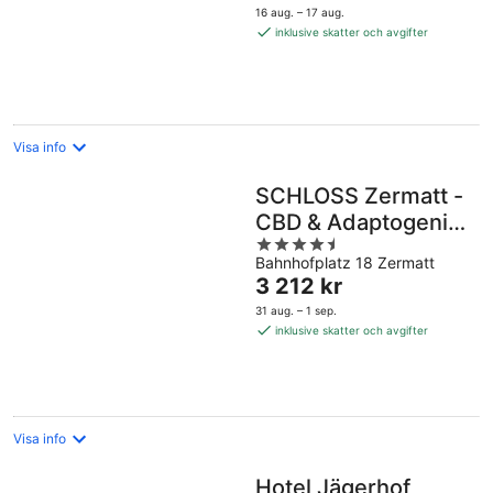
är
16 aug. – 17 aug.
1 972 kr
inklusive skatter och avgifter
per
natt
Visa info
SCHLOSS Zermatt -
CBD & Adaptogenic
4.5
Spa and Sport Hotel
Bahnhofplatz 18 Zermatt
out
Priset
3 212 kr
of
är
5
31 aug. – 1 sep.
3 212 kr
inklusive skatter och avgifter
per
natt
Visa info
Hotel Jägerhof