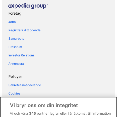
Hotell i Chef-Lieu
Hotell i Cogne
Företag
Hotell i Fenis
Jobb
Hotell i Gaby
Registrera ditt boende
Hotell i Gressan
Samarbete
Hotell i Gressoney-la-Trinite
Pressrum
Hotell i Gressoney-Saint-Jean
Investor Relations
Hotell i Lignod
Annonsera
Hotell i Montjovet
Hotell i Pollein
Policyer
Hotell i Senin
Sekretessmeddelande
Hotell i Staffal
Cookies
Hotell i Valtournenche
Användarvillkor
Vi bryr oss om din integritet
Hotell i Vollon
Allmänna regler och villkor (ej för Vrbo-bokningar)
Vi och våra
345
partner lagrar eller får åtkomst till information
Hotell i La Comba