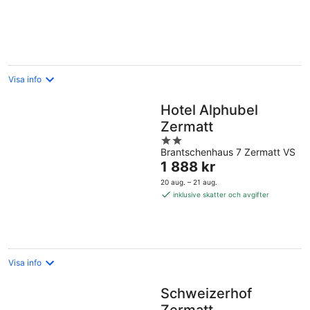
per
natt
Visa info
Hotel Alphubel
Zermatt
2
Brantschenhaus 7 Zermatt VS
out
Priset
1 888 kr
of
är
5
20 aug. – 21 aug.
1 888 kr
inklusive skatter och avgifter
per
natt
Visa info
Schweizerhof