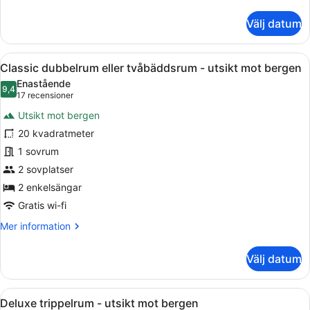
Room
information
om
Välj datum
Classic
Standard
Room
Öppna
Ett hotellrum med en stor säng, en
6
Classic dubbelrum eller tvåbäddsrum - utsikt mot bergen
alla
Enastående
foton
9,4
9,4 av 10
(17 recensioner)
17 recensioner
för
Utsikt mot bergen
Classic
20 kvadratmeter
dubbelrum
1 sovrum
eller
tvåbäddsrum
2 sovplatser
-
2 enkelsängar
utsikt
Gratis wi-fi
mot
Mer
Mer information
bergen
information
om
Välj datum
Classic
dubbelrum
eller
Öppna
Ett hotellrum med en stor säng, ett
9
tvåbäddsrum
Deluxe trippelrum - utsikt mot bergen