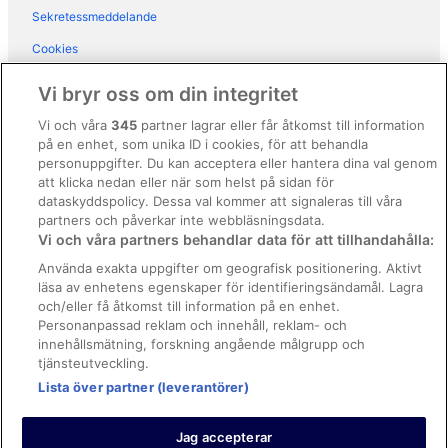
Sekretessmeddelande
Hotel Jägerhof
Cookies
Europe Hotel & Spa
Användarvillkor
Vi bryr oss om din integritet
Allmänna regler och villkor (ej för Vrbo-bokningar)
Vi och våra
345
partner lagrar eller får åtkomst till information
på en enhet, som unika ID i cookies, för att behandla
Regler och villkor för Vrbo
personuppgifter. Du kan acceptera eller hantera dina val genom
Tillgänglighetsanpassning
att klicka nedan eller när som helst på sidan för
dataskyddspolicy. Dessa val kommer att signaleras till våra
Juridisk information/Kontakta oss
partners och påverkar inte webbläsningsdata.
Vi och våra partners behandlar data för att tillhandahålla:
Riktlinjer för innehåll och anmäla innehåll
Använda exakta uppgifter om geografisk positionering. Aktivt
läsa av enhetens egenskaper för identifieringsändamål. Lagra
Hjälp
och/eller få åtkomst till information på en enhet.
Kontakta oss
Personanpassad reklam och innehåll, reklam- och
innehållsmätning, forskning angående målgrupp och
Avboka eller ändra din bokning
tjänsteutveckling.
Lista över partner (leverantörer)
Boka ett flyg med flygbolagskredit
Återbetalningsprocess och tidslinjer
Jag accepterar