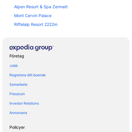
Alpen Resort & Spa Zermatt
Mont Cervin Palace
Riffelalp Resort 2222m
Ari Resort
Hotel Bahnhof
Hotel Hemizeus & Iremia Spa
Företag
Backstage Boutique SPA Hotel
Jobb
Hotel Parnass
Registrera ditt boende
Adonis
Samarbete
Grand Hotel Zermatterhof
Pressrum
Silvana Mountain Hotel
Investor Relations
Apartments Patricia
Hotel Alphubel Zermatt
Annonsera
Hotel ZERMAMA Zermatt
Policyer
Hotel Matthiol