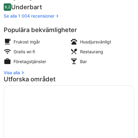
är
Recensioner
Underbart
9,2
2 858 kr
9,2 av 10,
Exteriör
Se alla 1 004 recensioner
Populära bekvämligheter
Frukost ingår
Husdjursvänligt
Gratis wi-fi
Restaurang
Företagstjänster
Bar
Visa alla
Utforska området