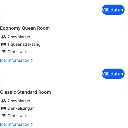
Room
information
om
Välj datum
Deluxe
Triple
Room
Öppna
Badrum | Dusch, hårtork, handduka
1
Economy Queen Room
alla
2 sovplatser
foton
för
1 queensize-säng
Economy
Gratis wi-fi
Queen
Mer
Mer information
Room
information
om
Välj datum
Economy
Queen
Room
Öppna
Sängtillbehör av högsta kvalitet o
2
Classic Standard Room
alla
2 sovplatser
foton
för
2 enkelsängar
Classic
Gratis wi-fi
Standard
Mer
Mer information