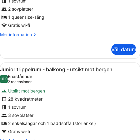
1 sovrum
-
utsikt
2 sovplatser
mot
1 queensize-säng
bergen
Gratis wi-fi
Mer
Mer information
information
om
Välj datum
Economy
dubbelrum
-
Öppna
Ett hotellrum med en säng, ett bor
5
utsikt
Junior trippelrum - balkong - utsikt mot bergen
alla
mot
Enastående
bergen
foton
10,0
10,0 av 10
(2 recensioner)
2 recensioner
för
Utsikt mot bergen
Junior
28 kvadratmeter
trippelrum
1 sovrum
-
balkong
3 sovplatser
-
2 enkelsängar och 1 bäddsoffa (stor enkel)
utsikt
Gratis wi-fi
mot