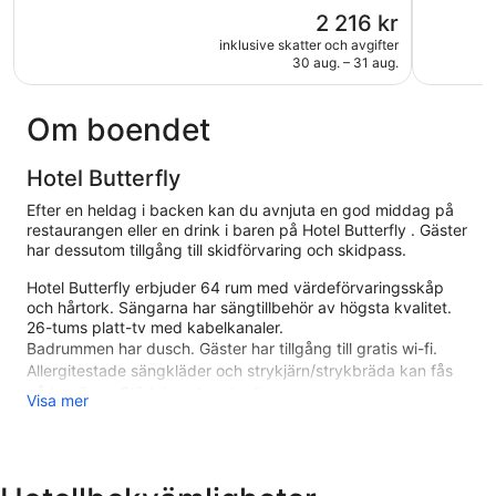
Underbart,
Underbart
Priset
2 216 kr
961 recensioner
693 recen
är
inklusive skatter och avgifter
2 216 kr
30 aug. – 31 aug.
Om boendet
Hotel Butterfly
Efter en heldag i backen kan du avnjuta en god middag på
restaurangen eller en drink i baren på Hotel Butterfly . Gäster
har dessutom tillgång till skidförvaring och skidpass.
Hotel Butterfly erbjuder 64 rum med värdeförvaringsskåp
och hårtork. Sängarna har sängtillbehör av högsta kvalitet.
26-tums platt-tv med kabelkanaler.
Badrummen har dusch. Gäster har tillgång till gratis wi-fi.
Allergitestade sängkläder och strykjärn/strykbräda kan fås
på begäran. Städning sker dagligen.
Visa mer
Fritidsaktiviteterna nedan finns antingen tillgängliga på plats
eller i närheten. Avgifter kan tillkomma.
Hotel Butterfly ligger i Centrala Zermatt, mindre än tio