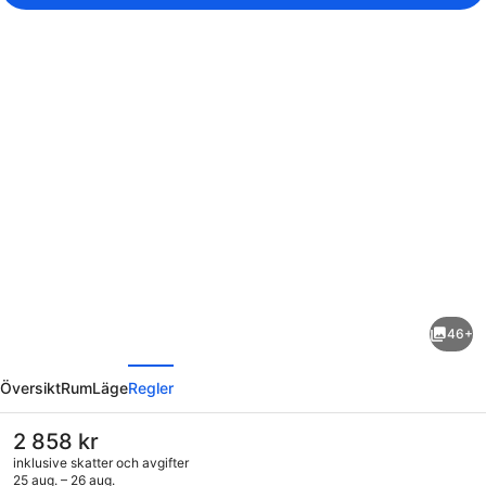
Fotogalleri
för
Hotel
Butterfly
46+
regående
Nästa
Översikt
Rum
Läge
Regler
Det
2 858 kr
nuvarande
inklusive skatter och avgifter
priset
25 aug. – 26 aug.