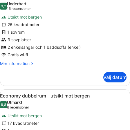
alla
-
Underbart
utsikt
foton
9,2
9,2 av 10
(15 recensioner)
15 recensioner
mot
för
bergen
Utsikt mot bergen
Deluxe
26 kvadratmeter
trippelrum
1 sovrum
-
utsikt
3 sovplatser
mot
2 enkelsängar och 1 bäddsoffa (enkel)
bergen
Gratis wi-fi
Mer
Mer information
information
om
Välj datum
Deluxe
trippelrum
-
Öppna
Ett sovrum med en säng, ett skriv
8
utsikt
Economy dubbelrum - utsikt mot bergen
alla
mot
Utmärkt
bergen
foton
8,8
8,8 av 10
(6 recensioner)
6 recensioner
för
Utsikt mot bergen
Economy
17 kvadratmeter
dubbelrum