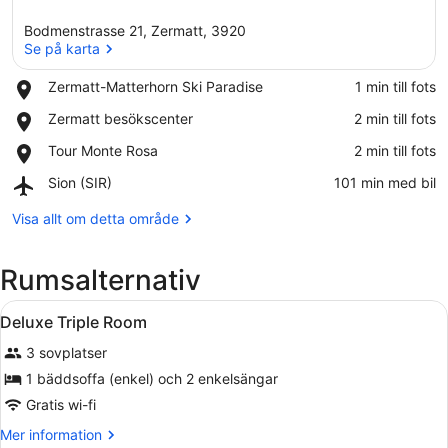
Bodmenstrasse 21, Zermatt, 3920
Se på karta
Place,
Zermatt-Matterhorn Ski Paradise
‪1 min till fots‬
Zermatt-
Se på karta
Place,
Zermatt besökscenter
‪2 min till fots‬
Matterhorn
Zermatt
Ski
Place,
Tour Monte Rosa
‪2 min till fots‬
besökscenter
Paradise
Tour
Airport,
Sion (SIR)
‪101 min med bil‬
Monte
Sion
Rosa
(SIR)
Visa allt om detta område
Rumsalternativ
Öppna
Sängtillbehör av högsta kvalitet o
5
Deluxe Triple Room
alla
3 sovplatser
foton
för
1 bäddsoffa (enkel) och 2 enkelsängar
Deluxe
Gratis wi-fi
Triple
Mer
Mer information