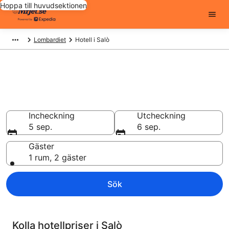
Hoppa till huvudsektionen
Lombardiet
Hotell i Salò
Billiga hotell i Salò - 9428 att
välja från
Hotell från 1 357 kr
Incheckning
Utcheckning
5 sep.
6 sep.
Gäster
1 rum, 2 gäster
Sök
Kolla hotellpriser i Salò