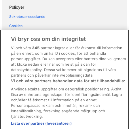
Hotell i Soiano del Lago
Policyer
Hotell i Toscolano-Maderno
Sekretessmeddelande
Hotell i Tremosine
Cookies
Hotell i Voltino
Användarvillkor
Vi bryr oss om din integritet
Hotell i Porta Cremona-Volta
Allmänna regler och villkor (ej för Vrbo-bokningar)
Vi och våra
345
partner lagrar eller får åtkomst till information
på en enhet, som unika ID i cookies, för att behandla
Regler och villkor för Vrbo
personuppgifter. Du kan acceptera eller hantera dina val genom
Tillgänglighetsanpassning
att klicka nedan eller när som helst på sidan för
dataskyddspolicy. Dessa val kommer att signaleras till våra
Juridisk information/Kontakta oss
partners och påverkar inte webbläsningsdata.
Vi och våra partners behandlar data för att tillhandahålla:
Riktlinjer för innehåll och anmäla innehåll
Använda exakta uppgifter om geografisk positionering. Aktivt
läsa av enhetens egenskaper för identifieringsändamål. Lagra
Hjälp
och/eller få åtkomst till information på en enhet.
Kontakta oss
Personanpassad reklam och innehåll, reklam- och
innehållsmätning, forskning angående målgrupp och
Avboka eller ändra din bokning
tjänsteutveckling.
Boka ett flyg med flygbolagskredit
Lista över partner (leverantörer)