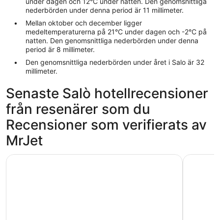
under dagen och 12°C under natten. Den genomsnittliga
nederbörden under denna period är 11 millimeter.
Mellan oktober och december ligger
medeltemperaturerna på 21°C under dagen och -2°C på
natten. Den genomsnittliga nederbörden under denna
period är 8 millimeter.
Den genomsnittliga nederbörden under året i Salo är 32
millimeter.
Senaste Salò hotellrecensioner
från resenärer som du
Recensioner som verifierats av
MrJet
Hotel Sirmione Terme
Hotel Bof