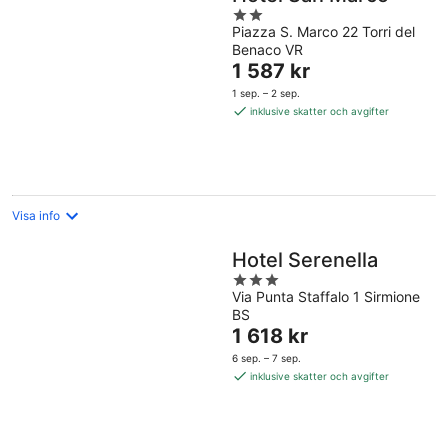
2
Piazza S. Marco 22 Torri del
out
Benaco VR
of
Priset
1 587 kr
5
är
1 sep. – 2 sep.
1 587 kr
inklusive skatter och avgifter
per
natt
Visa info
Hotel Serenella
3
Via Punta Staffalo 1 Sirmione
out
BS
of
Priset
1 618 kr
5
är
6 sep. – 7 sep.
1 618 kr
inklusive skatter och avgifter
per
natt