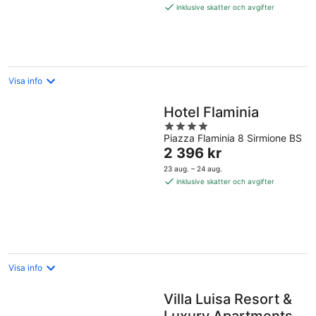
2 212 kr
inklusive skatter och avgifter
per
natt
Visa info
Hotel Flaminia
4
Piazza Flaminia 8 Sirmione BS
out
Priset
2 396 kr
of
är
5
23 aug. – 24 aug.
2 396 kr
inklusive skatter och avgifter
per
natt
Visa info
Villa Luisa Resort &