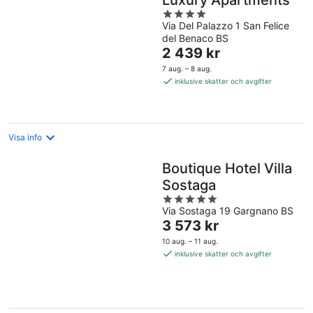
Luxury Apartments
4
Via Del Palazzo 1 San Felice
out
del Benaco BS
of
Priset
2 439 kr
5
är
7 aug. – 8 aug.
2 439 kr
inklusive skatter och avgifter
per
natt
Visa info
Boutique Hotel Villa
Sostaga
5
Via Sostaga 19 Gargnano BS
out
Priset
3 573 kr
of
är
5
10 aug. – 11 aug.
3 573 kr
inklusive skatter och avgifter
per
natt