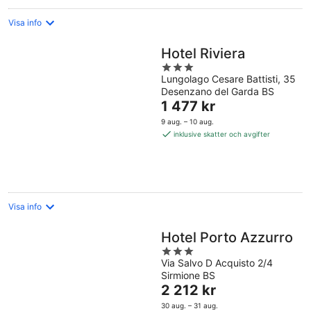
Visa info
Hotel Riviera
3
Lungolago Cesare Battisti, 35
out
Desenzano del Garda BS
of
Priset
1 477 kr
5
är
9 aug. – 10 aug.
1 477 kr
inklusive skatter och avgifter
per
natt
Visa info
Hotel Porto Azzurro
3
Via Salvo D Acquisto 2/4
out
Sirmione BS
of
Priset
2 212 kr
5
är
30 aug. – 31 aug.