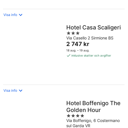
natt
Visa info
Hotel Casa Scaligeri
3
Via Casello 2 Sirmione BS
out
Priset
2 747 kr
of
är
5
18 aug. – 19 aug.
2 747 kr
inklusive skatter och avgifter
per
natt
Visa info
Hotel Boffenigo The
Golden Hour
4
Via Boffenigo, 6 Costermano
out
sul Garda VR
of