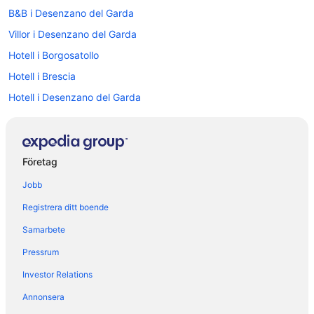
B&B i Desenzano del Garda
Villor i Desenzano del Garda
Hotell i Borgosatollo
Hotell i Brescia
Hotell i Desenzano del Garda
Hotell i Gaino
Hotell i Gardola
Hotell i Gardone Riviera
Företag
Hotell i Isola del Garda
Jobb
Hotell i Marcheno
Registrera ditt boende
Hotell i Padenghe sul Garda
Samarbete
Hotell i Prevalle
Pressrum
Hotell i Puegnago del Garda
Investor Relations
Hotell i San Felice del Benaco
Annonsera
Hotell i Sirmione