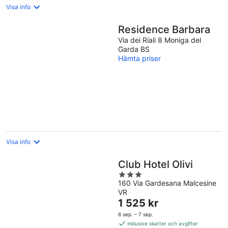
Visa info
Residence Barbara
Via dei Riali 8 Moniga del
Garda BS
Hämta priser
Visa info
Club Hotel Olivi
3
160 Via Gardesana Malcesine
out
VR
of
Priset
1 525 kr
5
är
6 sep. – 7 sep.
1 525 kr
inklusive skatter och avgifter