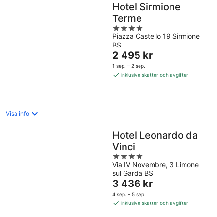
Hotel Sirmione
Terme
4
Piazza Castello 19 Sirmione
out
BS
of
Priset
2 495 kr
5
är
1 sep. – 2 sep.
2 495 kr
inklusive skatter och avgifter
per
natt
Visa info
Hotel Leonardo da
Vinci
4
Via IV Novembre, 3 Limone
out
sul Garda BS
of
Priset
3 436 kr
5
är
4 sep. – 5 sep.
3 436 kr
inklusive skatter och avgifter
per