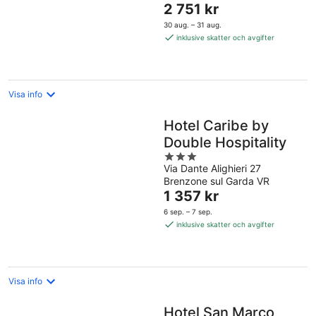
Priset
2 751 kr
5
är
30 aug. – 31 aug.
2 751 kr
inklusive skatter och avgifter
per
natt
Visa info
Hotel Caribe by
Double Hospitality
3
Via Dante Alighieri 27
out
Brenzone sul Garda VR
of
Priset
1 357 kr
5
är
6 sep. – 7 sep.
1 357 kr
inklusive skatter och avgifter
per
natt
Visa info
Hotel San Marco