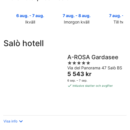
6 aug. - 7 aug.
7 aug. - 8 aug.
7 aug. - 9 
Ikväll
Imorgon kväll
Till helg
Kolla
Kolla
Kolla
priserna
priserna
priserna
i
i
i
Salò hotell
Salò
Salò
Salò
för
för
inför
ikväll,
imorgon
helgen,
A-ROSA Gardasee
6
natt,
7
5
aug.
7
aug.
Via del Panorama 47 Salò BS
out
Priset
5 543 kr
-
aug.
-
of
är
7
-
9
5
6 sep. – 7 sep.
5 543 kr
aug.
8
aug.
inklusive skatter och avgifter
per
aug.
natt
Visa info