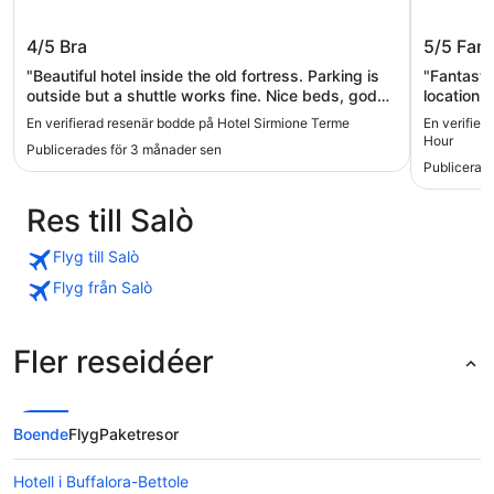
Hotel Sirmione Terme
Hotel B
4/5
Bra
5/5
Fant
"Beautiful hotel inside the old fortress. Parking is
"Fantastic
outside but a shuttle works fine. Nice beds, god
location 
breakfast and in the middle of the old town with
En verifierad resenär bodde på Hotel Sirmione Terme
En verifierad
lots of resturants and others"
Hour
Publicerades för 3 månader sen
Publicerade
Res till Salò
Flyg till Salò
Flyg från Salò
Fler reseidéer
Boende
Flyg
Paketresor
Hotell i Buffalora-Bettole