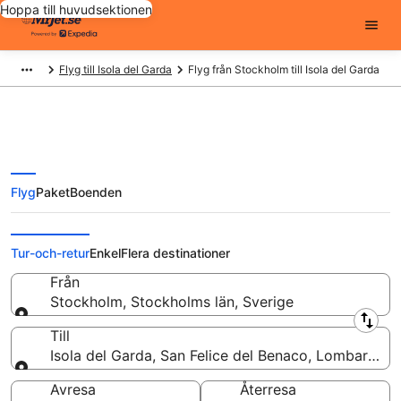
Hoppa till huvudsektionen
Flyg till Isola del Garda
Flyg från Stockholm till Isola del Garda
Flyg
Paket
Boenden
Flyg från Stockholm till Isola del
Garda från
Tur-och-retur
Enkel
Flera destinationer
Från
Stockholm, Stockholms län, Sverige
Från
Till
Isola del Garda, San Felice del Benaco, Lombardiet, 
Till
Avresa
Återresa