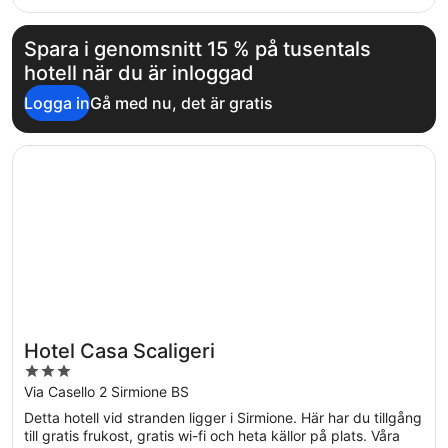
Spara i genomsnitt 15 % på tusentals
hotell när du är inloggad
Logga in
Gå med nu, det är gratis
Öppnas i ett nytt fönster
Hotel Casa Scaligeri
Hotel Casa Scaligeri
3
out
Via Casello 2 Sirmione BS
of
Detta hotell vid stranden ligger i Sirmione. Här har du tillgång
5
till gratis frukost, gratis wi-fi och heta källor på plats. Våra