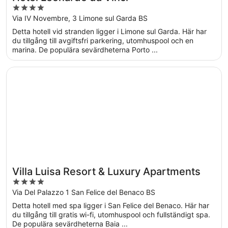
4
out
Via IV Novembre, 3 Limone sul Garda BS
of
Detta hotell vid stranden ligger i Limone sul Garda. Här har
5
du tillgång till avgiftsfri parkering, utomhuspool och en
marina. De populära sevärdheterna Porto ...
Öppnas i ett nytt fönster
Villa Luisa Resort & Luxury Apartments
Villa Luisa Resort & Luxury Apartments
4
out
Via Del Palazzo 1 San Felice del Benaco BS
of
Detta hotell med spa ligger i San Felice del Benaco. Här har
5
du tillgång till gratis wi-fi, utomhuspool och fullständigt spa.
De populära sevärdheterna Baia ...