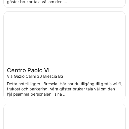
gäster brukar tala väl om den ...
Öppnas i ett nytt fönster
Centro Paolo VI
Centro Paolo VI
Via Gezio Calini 30 Brescia BS
Detta hotell ligger i Brescia. Här har du tillgång till gratis wi-fi,
frukost och parkering. Våra gäster brukar tala väl om den
hjälpsamma personalen i sina ...
Öppnas i ett nytt fönster
Hotel Caribe by Double Hospitality