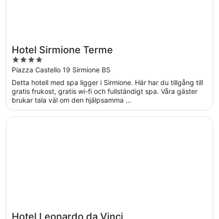
Hotel Sirmione Terme
4
out
Piazza Castello 19 Sirmione BS
of
Detta hotell med spa ligger i Sirmione. Här har du tillgång till
5
gratis frukost, gratis wi-fi och fullständigt spa. Våra gäster
brukar tala väl om den hjälpsamma ...
Öppnas i ett nytt fönster
Hotel Leonardo da Vinci
Hotel Leonardo da Vinci