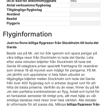
IATA-kod för ankomstflygplats
VBS
Antal verksamma flygbolag
Tillgängliga flygbolag
Avstånd
Restid
Flygpris
Flyginformation
Just nu finns billiga flygresor från Stockholm till Isola del
Garda
Besök oss på Mr. Jet nu! Sök igenom och spara pengar på
våra billiga resor från Stockholm to Isola del Garda. Leta
efter sista-minuten-biljetter från Stockholm till Isola del
Garda till oslagbara priser speciellt framtagna för resenärer
som önskar få så mycket som möjligt för pengarna. På Mr.
Jet jämför och uppdaterar vi hela tiden utbudet av
tillgängliga biljetter mellan Stockholm och Isola del Garda
från över 400 flygbolag och vi arbetar dygnet runt för att
hitta de bästa priserna. Varifrån du än reser, finner du på Mr.
Jet den perfekta kombinationen av flyg, hotell och hyrbil för
en fantastisk semester till rimligt pris, allt med hjälp av vår
smidiga databas med resor över hela världen. Alla detaljer
är utformade för att passa dig. Många
billiga flygresor från