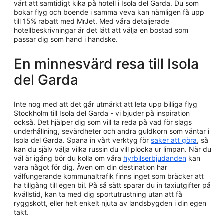
värt att samtidigt kika på hotell i Isola del Garda. Du som
bokar flyg och boende i samma veva kan nämligen få upp
till 15% rabatt med MrJet. Med våra detaljerade
hotellbeskrivningar är det lätt att välja en bostad som
passar dig som hand i handske.
En minnesvärd resa till Isola
del Garda
Inte nog med att det går utmärkt att leta upp billiga flyg
Stockholm till Isola del Garda - vi bjuder på inspiration
också. Det hjälper dig som vill ta reda på vad för slags
underhållning, sevärdheter och andra guldkorn som väntar i
Isola del Garda. Spana in vårt verktyg för
saker att göra
, så
kan du själv välja vilka russin du vill plocka ur limpan. När du
väl är igång bör du kolla om våra
hyrbilserbjudanden
kan
vara något för dig. Även om din destination har
välfungerande kommunaltrafik finns inget som bräcker att
ha tillgång till egen bil. På så sätt sparar du in taxiutgifter på
kvällstid, kan ta med dig sportutrustning utan att få
ryggskott, eller helt enkelt njuta av landsbygden i din egen
takt.