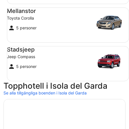
Mellanstor Toyota Corolla
Mellanstor
Toyota Corolla
5 personer
Stadsjeep Jeep Compass
Stadsjeep
Jeep Compass
5 personer
Topphotell i Isola del Garda
Se alla tillgängliga boenden i Isola del Garda
Öppnas i ett nytt fönster
Hotel Sirmione Terme