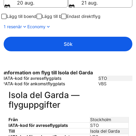
20 aug.
21 aug.
Lägg till boende
Lägg till bil
Endast direktflyg
1 resenär
Economy
Sök
Information om flyg till Isola del Garda
IATA-kod för avreseflygplats
STO
IATA-kod för ankomstflygplats
VBS
Isola del Garda —
flyguppgifter
Från
Stockholm
IATA-kod för avreseflygplats
STO
Till
Isola del Garda