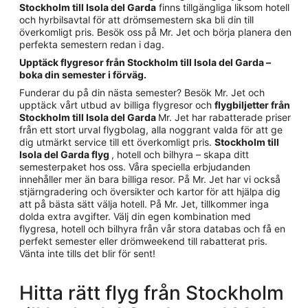
Stockholm till Isola del Garda
finns tillgängliga liksom hotell
och hyrbilsavtal för att drömsemestern ska bli din till
överkomligt pris. Besök oss på Mr. Jet och börja planera den
perfekta semestern redan i dag.
Upptäck flygresor från Stockholm till Isola del Garda –
boka din semester i förväg.
Funderar du på din nästa semester? Besök Mr. Jet och
upptäck vårt utbud av billiga flygresor och
flygbiljetter från
Stockholm till Isola del Garda
Mr. Jet har rabatterade priser
från ett stort urval flygbolag, alla noggrant valda för att ge
dig utmärkt service till ett överkomligt pris.
Stockholm till
Isola del Garda flyg
, hotell och bilhyra – skapa ditt
semesterpaket hos oss. Våra speciella erbjudanden
innehåller mer än bara billiga resor. På Mr. Jet har vi också
stjärngradering och översikter och kartor för att hjälpa dig
att på bästa sätt välja hotell. På Mr. Jet, tillkommer inga
dolda extra avgifter. Välj din egen kombination med
flygresa, hotell och bilhyra från vår stora databas och få en
perfekt semester eller drömweekend till rabatterat pris.
Vänta inte tills det blir för sent!
Hitta rätt flyg från Stockholm