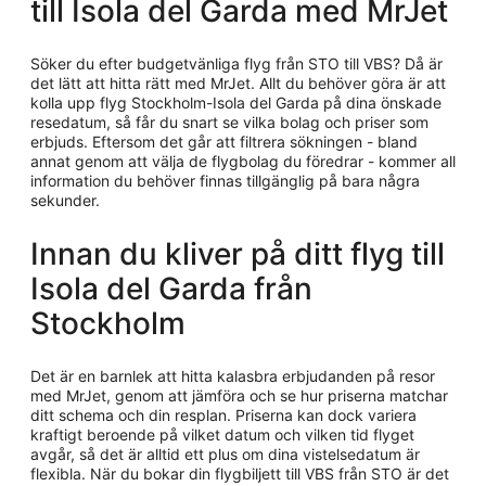
till Isola del Garda med MrJet
Söker du efter budgetvänliga flyg från STO till VBS? Då är
det lätt att hitta rätt med MrJet. Allt du behöver göra är att
kolla upp flyg Stockholm-Isola del Garda på dina önskade
resedatum, så får du snart se vilka bolag och priser som
erbjuds. Eftersom det går att filtrera sökningen - bland
annat genom att välja de flygbolag du föredrar - kommer all
information du behöver finnas tillgänglig på bara några
sekunder.
Innan du kliver på ditt flyg till
Isola del Garda från
Stockholm
Det är en barnlek att hitta kalasbra erbjudanden på resor
med MrJet, genom att jämföra och se hur priserna matchar
ditt schema och din resplan. Priserna kan dock variera
kraftigt beroende på vilket datum och vilken tid flyget
avgår, så det är alltid ett plus om dina vistelsedatum är
flexibla. När du bokar din flygbiljett till VBS från STO är det