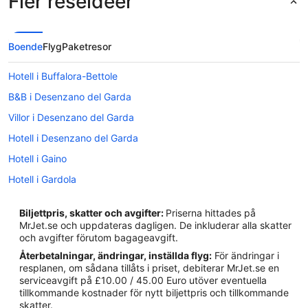
Fler reseidéer
Boende
Flyg
Paketresor
Hotell i Buffalora-Bettole
B&B i Desenzano del Garda
Villor i Desenzano del Garda
Hotell i Desenzano del Garda
Hotell i Gaino
Hotell i Gardola
Hotell i Gardone Riviera
Biljettpris, skatter och avgifter:
Priserna hittades på
Hotell i Isola del Garda
MrJet.se och uppdateras dagligen. De inkluderar alla skatter
och avgifter förutom bagageavgift.
Hotell i Padenghe sul Garda
Återbetalningar, ändringar, inställda flyg:
För ändringar i
Hotell i Prevalle
resplanen, om sådana tillåts i priset, debiterar MrJet.se en
serviceavgift på £10.00 / 45.00 Euro utöver eventuella
Hotell i Puegnago del Garda
tillkommande kostnader för nytt biljettpris och tillkommande
Hotell i Salò
skatter.