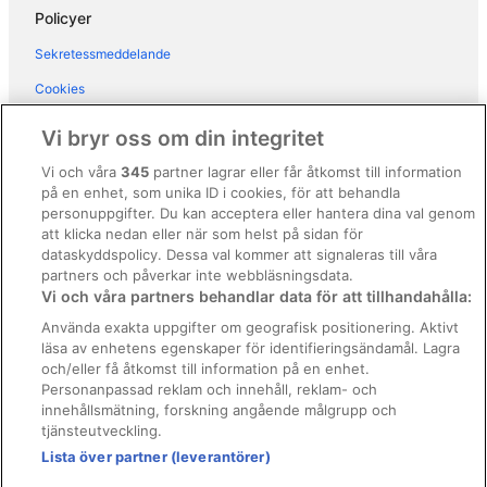
Policyer
Sekretessmeddelande
Cookies
Användarvillkor
Vi bryr oss om din integritet
Allmänna regler och villkor (ej för Vrbo-bokningar)
Vi och våra
345
partner lagrar eller får åtkomst till information
på en enhet, som unika ID i cookies, för att behandla
Regler och villkor för Vrbo
personuppgifter. Du kan acceptera eller hantera dina val genom
Tillgänglighetsanpassning
att klicka nedan eller när som helst på sidan för
dataskyddspolicy. Dessa val kommer att signaleras till våra
Juridisk information/Kontakta oss
partners och påverkar inte webbläsningsdata.
Vi och våra partners behandlar data för att tillhandahålla:
Riktlinjer för innehåll och anmäla innehåll
Använda exakta uppgifter om geografisk positionering. Aktivt
läsa av enhetens egenskaper för identifieringsändamål. Lagra
Hjälp
och/eller få åtkomst till information på en enhet.
Kontakta oss
Personanpassad reklam och innehåll, reklam- och
innehållsmätning, forskning angående målgrupp och
Avboka eller ändra din bokning
tjänsteutveckling.
Boka ett flyg med flygbolagskredit
Lista över partner (leverantörer)