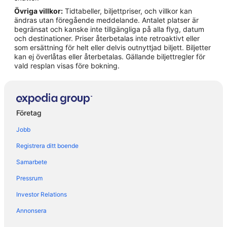
Övriga villkor:
Tidtabeller, biljettpriser, och villkor kan
Hotell i San Felice del Benaco
ändras utan föregående meddelande. Antalet platser är
Hotell i Sirmione
begränsat och kanske inte tillgängliga på alla flyg, datum
och destinationer. Priser återbetalas inte retroaktivt eller
Hotell i Soiano del Lago
som ersättning för helt eller delvis outnyttjad biljett. Biljetter
kan ej överlåtas eller återbetalas. Gällande biljettregler för
Hotell i Toscolano-Maderno
vald resplan visas före bokning.
Hotell i Tremosine
Hotell i Voltino
Företag
Jobb
Registrera ditt boende
Samarbete
Pressrum
Investor Relations
Annonsera