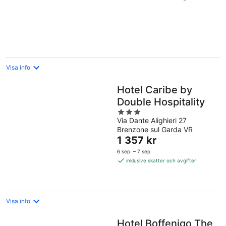
per
natt
Visa info
Hotel Caribe by
Double Hospitality
3
Via Dante Alighieri 27
out
Brenzone sul Garda VR
of
Priset
1 357 kr
5
är
6 sep. – 7 sep.
1 357 kr
inklusive skatter och avgifter
per
natt
Visa info
Hotel Boffenigo The