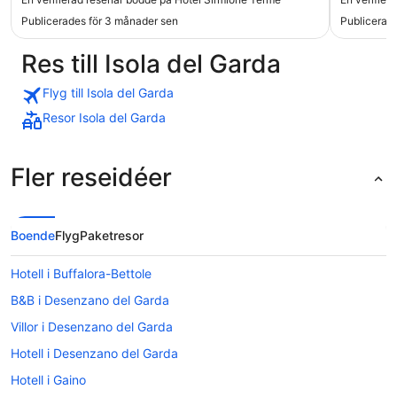
lots of resturants and others"
Publicerades för 3 månader sen
Publicerade
Res till Isola del Garda
Flyg till Isola del Garda
Resor Isola del Garda
Fler reseidéer
Boende
Flyg
Paketresor
Hotell i Buffalora-Bettole
B&B i Desenzano del Garda
Villor i Desenzano del Garda
Hotell i Desenzano del Garda
Hotell i Gaino