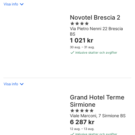
Visa info
Novotel Brescia 2
4
Via Pietro Nenni 22 Brescia
out
BS
of
Priset
1 021 kr
5
är
30 aug. – 31 aug.
1 021 kr
inklusive skatter och avgifter
per
natt
Visa info
Grand Hotel Terme
Sirmione
5
Viale Marconi, 7 Sirmione BS
out
Priset
6 287 kr
of
är
5
12 aug. – 13 aug.
6 287 kr
inklusive skatter och avgifter