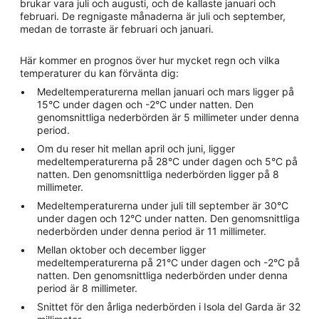
brukar vara juli och augusti, och de kallaste januari och
februari. De regnigaste månaderna är juli och september,
medan de torraste är februari och januari.
Här kommer en prognos över hur mycket regn och vilka
temperaturer du kan förvänta dig:
Medeltemperaturerna mellan januari och mars ligger på
15°C under dagen och -2°C under natten. Den
genomsnittliga nederbörden är 5 millimeter under denna
period.
Om du reser hit mellan april och juni, ligger
medeltemperaturerna på 28°C under dagen och 5°C på
natten. Den genomsnittliga nederbörden ligger på 8
millimeter.
Medeltemperaturerna under juli till september är 30°C
under dagen och 12°C under natten. Den genomsnittliga
nederbörden under denna period är 11 millimeter.
Mellan oktober och december ligger
medeltemperaturerna på 21°C under dagen och -2°C på
natten. Den genomsnittliga nederbörden under denna
period är 8 millimeter.
Snittet för den årliga nederbörden i Isola del Garda är 32