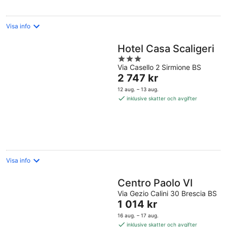
natt
Visa info
Hotel Casa Scaligeri
3
Via Casello 2 Sirmione BS
out
Priset
2 747 kr
of
är
5
12 aug. – 13 aug.
2 747 kr
inklusive skatter och avgifter
per
natt
Visa info
Centro Paolo VI
Via Gezio Calini 30 Brescia BS
Priset
1 014 kr
är
16 aug. – 17 aug.
1 014 kr
inklusive skatter och avgifter