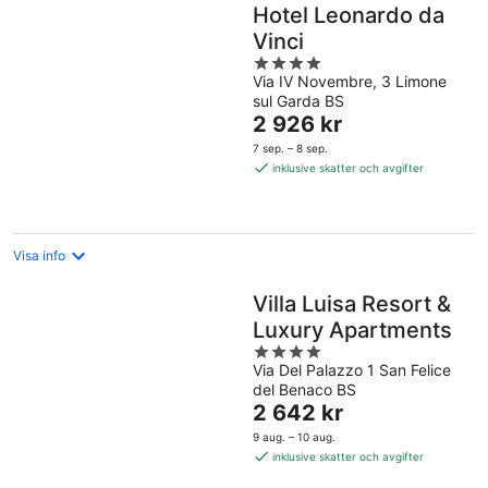
Hotel Leonardo da
Vinci
4
Via IV Novembre, 3 Limone
out
sul Garda BS
of
Priset
2 926 kr
5
är
7 sep. – 8 sep.
2 926 kr
inklusive skatter och avgifter
per
natt
Visa info
Villa Luisa Resort &
Luxury Apartments
4
Via Del Palazzo 1 San Felice
out
del Benaco BS
of
Priset
2 642 kr
5
är
9 aug. – 10 aug.
2 642 kr
inklusive skatter och avgifter
per