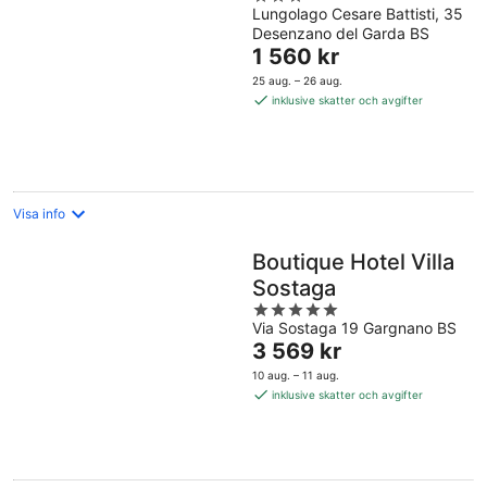
Lungolago Cesare Battisti, 35
out
Desenzano del Garda BS
of
Priset
1 560 kr
5
är
25 aug. – 26 aug.
1 560 kr
inklusive skatter och avgifter
per
natt
Visa info
Boutique Hotel Villa
Sostaga
5
Via Sostaga 19 Gargnano BS
out
Priset
3 569 kr
of
är
5
10 aug. – 11 aug.
3 569 kr
inklusive skatter och avgifter
per
natt