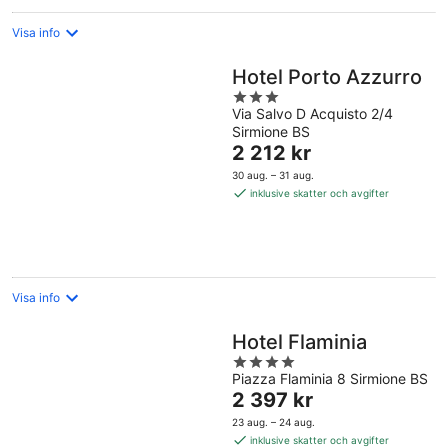
Visa info
Hotel Porto Azzurro
3
Via Salvo D Acquisto 2/4
out
Sirmione BS
of
Priset
2 212 kr
5
är
30 aug. – 31 aug.
2 212 kr
inklusive skatter och avgifter
per
natt
Visa info
Hotel Flaminia
4
Piazza Flaminia 8 Sirmione BS
out
Priset
2 397 kr
of
är
5
23 aug. – 24 aug.
2 397 kr
inklusive skatter och avgifter