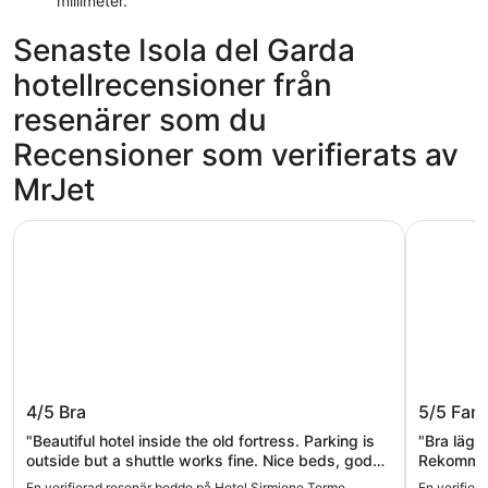
millimeter.
Senaste Isola del Garda
hotellrecensioner från
resenärer som du
Recensioner som verifierats av
MrJet
Hotel Sirmione Terme
Centro Pa
Hotel Sirmione Terme
Centro 
4/5
Bra
5/5
Fant
"Beautiful hotel inside the old fortress. Parking is
"Bra läge,
outside but a shuttle works fine. Nice beds, god
Rekommen
breakfast and in the middle of the old town with
En verifierad resenär bodde på Hotel Sirmione Terme
En verifier