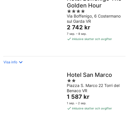
Golden Hour
4
Via Boffenigo, 6 Costermano
out
sul Garda VR
of
Priset
2 742 kr
5
är
7 sep. – 8 sep.
2 742 kr
inklusive skatter och avgifter
per
natt
Visa info
Hotel San Marco
2
Piazza S. Marco 22 Torri del
out
Benaco VR
of
Priset
1 587 kr
5
är
1 sep. – 2 sep.
1 587 kr
inklusive skatter och avgifter
per
natt