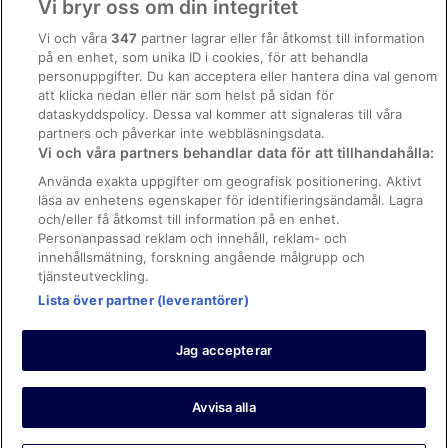
Vi bryr oss om din integritet
Allmänna regler och villkor (ej för Vrbo-bokningar)
Vi och våra
347
partner lagrar eller får åtkomst till information
på en enhet, som unika ID i cookies, för att behandla
Regler och villkor för Vrbo
personuppgifter. Du kan acceptera eller hantera dina val genom
Tillgänglighetsanpassning
att klicka nedan eller när som helst på sidan för
dataskyddspolicy. Dessa val kommer att signaleras till våra
Juridisk information/Kontakta oss
partners och påverkar inte webbläsningsdata.
Vi och våra partners behandlar data för att tillhandahålla:
Riktlinjer för innehåll och anmäla innehåll
Använda exakta uppgifter om geografisk positionering. Aktivt
läsa av enhetens egenskaper för identifieringsändamål. Lagra
Hjälp
och/eller få åtkomst till information på en enhet.
Kontakta oss
Personanpassad reklam och innehåll, reklam- och
innehållsmätning, forskning angående målgrupp och
Avboka eller ändra din bokning
tjänsteutveckling.
Boka ett flyg med flygbolagskredit
Lista över partner (leverantörer)
Återbetalningsprocess och tidslinjer
Jag accepterar
© 2026 Expedia, Inc., ett företag inom Expedia Group.
https://www.expediagroup.com/ Med ensamrätt. MrJet är ett
varumärke eller registrerat varumärke som tillhör Expedia, Inc.
Avvisa alla