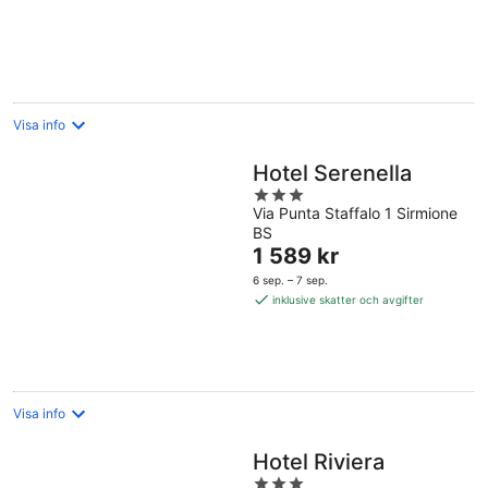
per
natt
Visa info
Hotel Serenella
3
Via Punta Staffalo 1 Sirmione
out
BS
of
Priset
1 589 kr
5
är
6 sep. – 7 sep.
1 589 kr
inklusive skatter och avgifter
per
natt
Visa info
Hotel Riviera
3