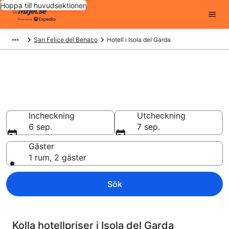
Hoppa till huvudsektionen
San Felice del Benaco
Hotell i Isola del Garda
Billiga hotell i Isola del Garda -
9266 att välja från
Hotell från 1 014 kr
Incheckning
Utcheckning
6 sep.
7 sep.
Gäster
1 rum, 2 gäster
Sök
Kolla hotellpriser i Isola del Garda