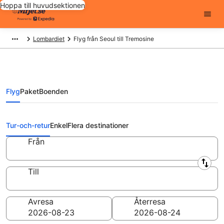
Hoppa till huvudsektionen
Lombardiet
Flyg från Seoul till Tremosine
Flyg
Paket
Boenden
Flyg från Seoul till Tremosine från
Tur-och-retur
Enkel
Flera destinationer
Från
Till
Avresa
Återresa