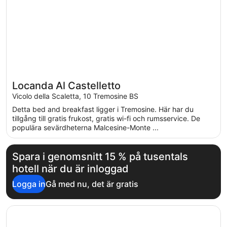
Locanda Al Castelletto
Vicolo della Scaletta, 10 Tremosine BS
Detta bed and breakfast ligger i Tremosine. Här har du
tillgång till gratis frukost, gratis wi-fi och rumsservice. De
populära sevärdheterna Malcesine-Monte ...
Spara i genomsnitt 15 % på tusentals
hotell när du är inloggad
Logga in
Gå med nu, det är gratis
Öppnas i ett nytt fönster
Residence Bellevue Apartments