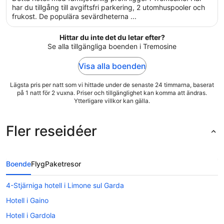
5
har du tillgång till avgiftsfri parkering, 2 utomhuspooler och
frukost. De populära sevärdheterna ...
Hittar du inte det du letar efter?
Se alla tillgängliga boenden i Tremosine
Visa alla boenden
Lägsta pris per natt som vi hittade under de senaste 24 timmarna, baserat
på 1 natt för 2 vuxna. Priser och tillgänglighet kan komma att ändras.
Ytterligare villkor kan gälla.
Fler reseidéer
Boende
Flyg
Paketresor
4-Stjärniga hotell i Limone sul Garda
Hotell i Gaino
Hotell i Gardola