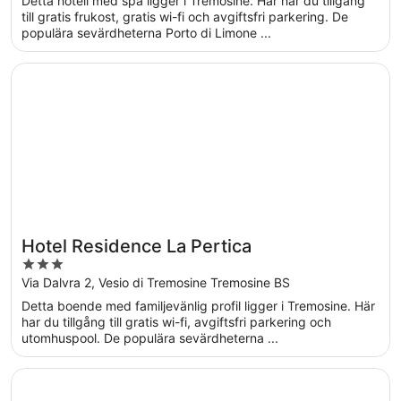
Detta hotell med spa ligger i Tremosine. Här har du tillgång
5
till gratis frukost, gratis wi-fi och avgiftsfri parkering. De
populära sevärdheterna Porto di Limone ...
Öppnas i ett nytt fönster
Hotel Residence La Pertica
Hotel Residence La Pertica
3
out
Via Dalvra 2, Vesio di Tremosine Tremosine BS
of
Detta boende med familjevänlig profil ligger i Tremosine. Här
5
har du tillgång till gratis wi-fi, avgiftsfri parkering och
utomhuspool. De populära sevärdheterna ...
Öppnas i ett nytt fönster
Locanda Al Castelletto