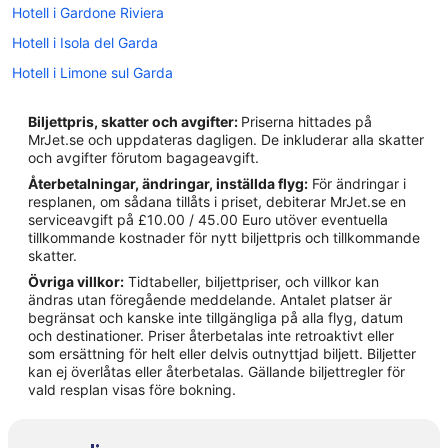
Hotell i Gardone Riviera
Hotell i Isola del Garda
Hotell i Limone sul Garda
Hotell i Salò
Biljettpris, skatter och avgifter:
Priserna hittades på
Hotell i San Felice del Benaco
MrJet.se och uppdateras dagligen. De inkluderar alla skatter
och avgifter förutom bagageavgift.
Hotell i Toscolano-Maderno
Återbetalningar, ändringar, inställda flyg:
För ändringar i
Hotell i Tremosine
resplanen, om sådana tillåts i priset, debiterar MrJet.se en
serviceavgift på £10.00 / 45.00 Euro utöver eventuella
Hotell i Voltino
tillkommande kostnader för nytt biljettpris och tillkommande
Vandrarhem i Limone sul Garda
skatter.
Övriga villkor:
Tidtabeller, biljettpriser, och villkor kan
3-Stjärniga hotell i Limone sul Garda
ändras utan föregående meddelande. Antalet platser är
begränsat och kanske inte tillgängliga på alla flyg, datum
och destinationer. Priser återbetalas inte retroaktivt eller
som ersättning för helt eller delvis outnyttjad biljett. Biljetter
kan ej överlåtas eller återbetalas. Gällande biljettregler för
vald resplan visas före bokning.