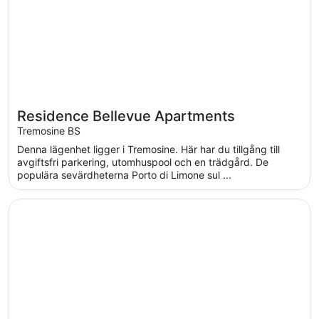
Residence Bellevue Apartments
Tremosine BS
Denna lägenhet ligger i Tremosine. Här har du tillgång till
avgiftsfri parkering, utomhuspool och en trädgård. De
populära sevärdheterna Porto di Limone sul ...
Öppnas i ett nytt fönster
Miralago