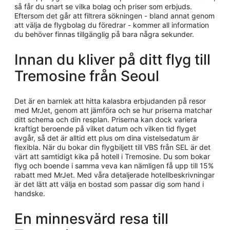
så får du snart se vilka bolag och priser som erbjuds.
Eftersom det går att filtrera sökningen - bland annat genom
att välja de flygbolag du föredrar - kommer all information
du behöver finnas tillgänglig på bara några sekunder.
Innan du kliver på ditt flyg till
Tremosine från Seoul
Det är en barnlek att hitta kalasbra erbjudanden på resor
med MrJet, genom att jämföra och se hur priserna matchar
ditt schema och din resplan. Priserna kan dock variera
kraftigt beroende på vilket datum och vilken tid flyget
avgår, så det är alltid ett plus om dina vistelsedatum är
flexibla. När du bokar din flygbiljett till VBS från SEL är det
värt att samtidigt kika på hotell i Tremosine. Du som bokar
flyg och boende i samma veva kan nämligen få upp till 15%
rabatt med MrJet. Med våra detaljerade hotellbeskrivningar
är det lätt att välja en bostad som passar dig som hand i
handske.
En minnesvärd resa till