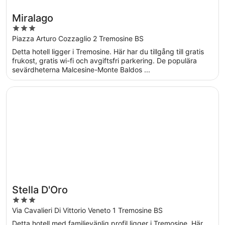
Miralago
3
out
Piazza Arturo Cozzaglio 2 Tremosine BS
of
Detta hotell ligger i Tremosine. Här har du tillgång till gratis
5
frukost, gratis wi-fi och avgiftsfri parkering. De populära
sevärdheterna Malcesine-Monte Baldos ...
Öppnas i ett nytt fönster
Stella D'Oro
Stella D'Oro
3
out
Via Cavalieri Di Vittorio Veneto 1 Tremosine BS
of
Detta hotell med familjevänlig profil ligger i Tremosine. Här