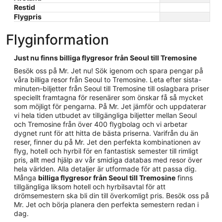
Restid
Flygpris
Flyginformation
Just nu finns billiga flygresor från Seoul till Tremosine
Besök oss på Mr. Jet nu! Sök igenom och spara pengar på
våra billiga resor från Seoul to Tremosine. Leta efter sista-
minuten-biljetter från Seoul till Tremosine till oslagbara priser
speciellt framtagna för resenärer som önskar få så mycket
som möjligt för pengarna. På Mr. Jet jämför och uppdaterar
vi hela tiden utbudet av tillgängliga biljetter mellan Seoul
och Tremosine från över 400 flygbolag och vi arbetar
dygnet runt för att hitta de bästa priserna. Varifrån du än
reser, finner du på Mr. Jet den perfekta kombinationen av
flyg, hotell och hyrbil för en fantastisk semester till rimligt
pris, allt med hjälp av vår smidiga databas med resor över
hela världen. Alla detaljer är utformade för att passa dig.
Många
billiga flygresor från Seoul till Tremosine
finns
tillgängliga liksom hotell och hyrbilsavtal för att
drömsemestern ska bli din till överkomligt pris. Besök oss på
Mr. Jet och börja planera den perfekta semestern redan i
dag.