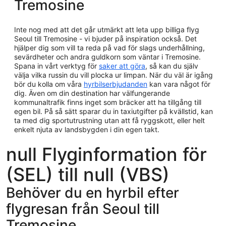
Tremosine
Inte nog med att det går utmärkt att leta upp billiga flyg
Seoul till Tremosine - vi bjuder på inspiration också. Det
hjälper dig som vill ta reda på vad för slags underhållning,
sevärdheter och andra guldkorn som väntar i Tremosine.
Spana in vårt verktyg för
saker att göra
, så kan du själv
välja vilka russin du vill plocka ur limpan. När du väl är igång
bör du kolla om våra
hyrbilserbjudanden
kan vara något för
dig. Även om din destination har välfungerande
kommunaltrafik finns inget som bräcker att ha tillgång till
egen bil. På så sätt sparar du in taxiutgifter på kvällstid, kan
ta med dig sportutrustning utan att få ryggskott, eller helt
enkelt njuta av landsbygden i din egen takt.
null Flyginformation för
(SEL) till null (VBS)
Behöver du en hyrbil efter
flygresan från Seoul till
Tremosine