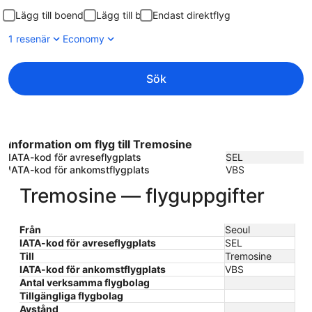
Lägg till boende
Lägg till bil
Endast direktflyg
1 resenär
Economy
Sök
Information om flyg till Tremosine
IATA-kod för avreseflygplats
SEL
IATA-kod för ankomstflygplats
VBS
Tremosine — flyguppgifter
Från
Seoul
IATA-kod för avreseflygplats
SEL
Till
Tremosine
IATA-kod för ankomstflygplats
VBS
Antal verksamma flygbolag
Tillgängliga flygbolag
Avstånd