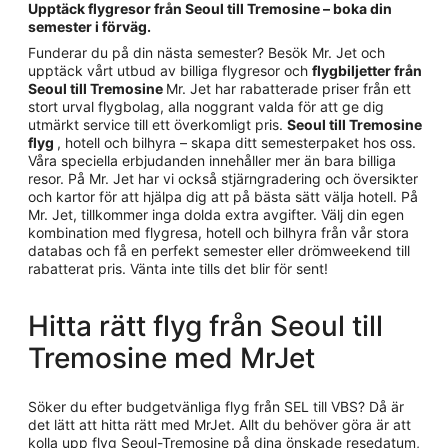
Upptäck flygresor från Seoul till Tremosine – boka din
semester i förväg.
Funderar du på din nästa semester? Besök Mr. Jet och
upptäck vårt utbud av billiga flygresor och
flygbiljetter från
Seoul till Tremosine
Mr. Jet har rabatterade priser från ett
stort urval flygbolag, alla noggrant valda för att ge dig
utmärkt service till ett överkomligt pris.
Seoul till Tremosine
flyg
, hotell och bilhyra – skapa ditt semesterpaket hos oss.
Våra speciella erbjudanden innehåller mer än bara billiga
resor. På Mr. Jet har vi också stjärngradering och översikter
och kartor för att hjälpa dig att på bästa sätt välja hotell. På
Mr. Jet, tillkommer inga dolda extra avgifter. Välj din egen
kombination med flygresa, hotell och bilhyra från vår stora
databas och få en perfekt semester eller drömweekend till
rabatterat pris. Vänta inte tills det blir för sent!
Hitta rätt flyg från Seoul till
Tremosine med MrJet
Söker du efter budgetvänliga flyg från SEL till VBS? Då är
det lätt att hitta rätt med MrJet. Allt du behöver göra är att
kolla upp flyg Seoul-Tremosine på dina önskade resedatum,