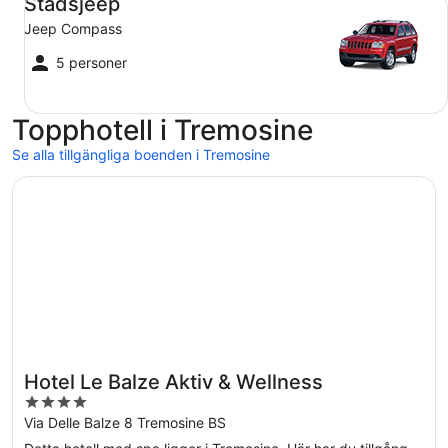
Stadsjeep
Jeep Compass
5 personer
Topphotell i Tremosine
Se alla tillgängliga boenden i Tremosine
Öppnas i ett nytt fönster
Hotel Le Balze Aktiv & Wellness
Hotel Le Balze Aktiv & Wellness
4
out
Via Delle Balze 8 Tremosine BS
of