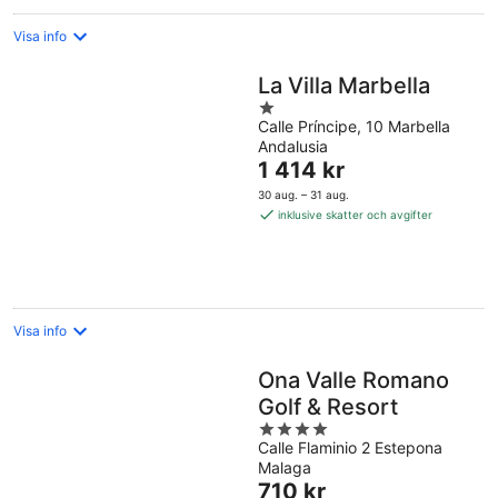
Visa info
La Villa Marbella
1
Calle Príncipe, 10 Marbella
out
Andalusia
of
Priset
1 414 kr
5
är
30 aug. – 31 aug.
1 414 kr
inklusive skatter och avgifter
per
natt
Visa info
Ona Valle Romano
Golf & Resort
4
Calle Flaminio 2 Estepona
out
Malaga
of
Priset
710 kr
5