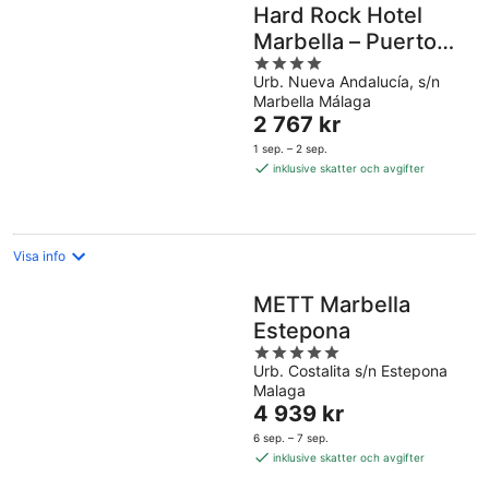
Hard Rock Hotel
Marbella – Puerto
4
Banús
Urb. Nueva Andalucía, s/n
out
Marbella Málaga
of
Priset
2 767 kr
5
är
1 sep. – 2 sep.
2 767 kr
inklusive skatter och avgifter
per
natt
Visa info
METT Marbella
Estepona
5
Urb. Costalita s/n Estepona
out
Malaga
of
Priset
4 939 kr
5
är
6 sep. – 7 sep.
4 939 kr
inklusive skatter och avgifter
per