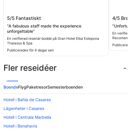
Gran Hotel Elba Estepona Thalasso &
Senato
5/5
Fantastiskt
4/5
Bra
Spa
"A fabulous staff made the experience
"Unfortun
unforgettable"
En verifier
Recomend
En verifierad resenär bodde på Gran Hotel Elba Estepona
Thalasso & Spa
Publicerad
Publicerades för 4 dagar sen
Fler reseidéer
Boende
Flyg
Paketresor
Semesterboenden
Hotell i Bahía de Casares
Lägenheter i Casares
Hotell i Centrala Marbella
Hotell i Benahavis