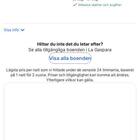
4 929 kr
inklusive skatter och avgifter
per
natt
Visa info
Hittar du inte det du letar efter?
Se alla tillgängliga boenden i La Gaspara
Visa alla boenden
Lägsta pris per natt som vi hittade under de senaste 24 timmarna, baserat
på 1 natt för 2 vuxna. Priser och tillgänglighet kan komma att ändras.
Ytterligare villkor kan gälla.