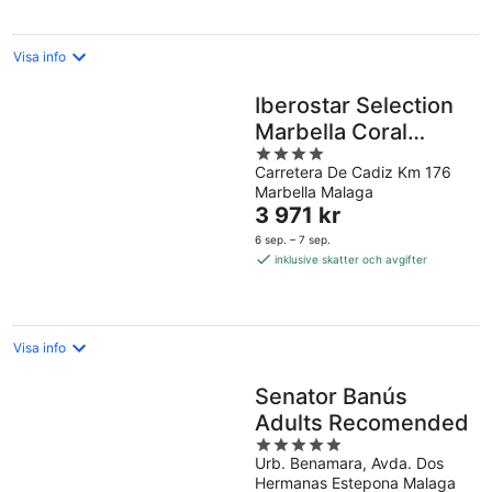
natt
Visa info
Iberostar Selection
Marbella Coral
4
Beach
Carretera De Cadiz Km 176
out
Marbella Malaga
of
Priset
3 971 kr
5
är
6 sep. – 7 sep.
3 971 kr
inklusive skatter och avgifter
per
natt
Visa info
Senator Banús
Adults Recomended
5
Urb. Benamara, Avda. Dos
out
Hermanas Estepona Malaga
of