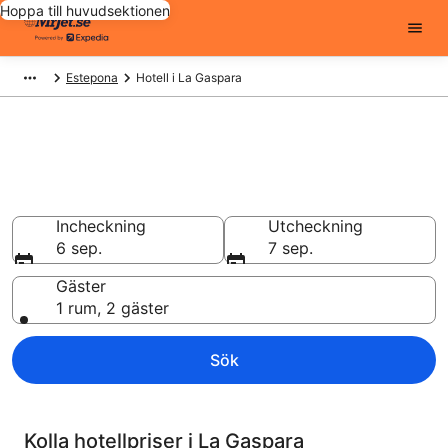
Hoppa till huvudsektionen
Estepona
Hotell i La Gaspara
Billiga hotell i La Gaspara - 6521
att välja från
Hotell från 710 kr
Incheckning
Utcheckning
6 sep.
7 sep.
Gäster
1 rum, 2 gäster
Sök
Kolla hotellpriser i La Gaspara