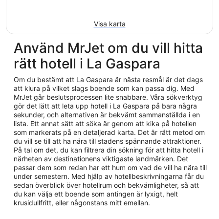
Visa karta
Använd MrJet om du vill hitta
rätt hotell i La Gaspara
Om du bestämt att La Gaspara är nästa resmål är det dags
att klura på vilket slags boende som kan passa dig. Med
MrJet går beslutsprocessen lite snabbare. Våra sökverktyg
gör det lätt att leta upp hotell i La Gaspara på bara några
sekunder, och alternativen är bekvämt sammanställda i en
lista. Ett annat sätt att söka är genom att kika på hotellen
som markerats på en detaljerad karta. Det är rätt metod om
du vill se till att ha nära till stadens spännande attraktioner.
På tal om det, du kan filtrera din sökning för att hitta hotell i
närheten av destinationens viktigaste landmärken. Det
passar dem som redan har ett hum om vad de vill ha nära till
under semestern. Med hjälp av hotellbeskrivningarna får du
sedan överblick över hotellrum och bekvämligheter, så att
du kan välja ett boende som antingen är lyxigt, helt
krusidullfritt, eller någonstans mitt emellan.