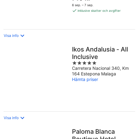
är
6 sep. – 7 sep.
710 kr
inklusive skatter och avgifter
per
natt
Visa info
Ikos Andalusia - All
Inclusive
5
Carretera Nacional 340, Km
out
164 Estepona Malaga
of
Hämta priser
5
Visa info
Paloma Blanca