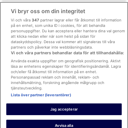
Hotell i Puerto Banús
Användarvillkor
Vi bryr oss om din integritet
Hotell i Puerto de la Duquesa
Allmänna regler och villkor (ej för Vrbo-bokningar)
Vi och våra
347
partner lagrar eller får åtkomst till information
Hotell i Saladillo-Benamara
på en enhet, som unika ID i cookies, för att behandla
Regler och villkor för Vrbo
Hotell i San Luis de Sabinillas
personuppgifter. Du kan acceptera eller hantera dina val genom
Tillgänglighetsanpassning
att klicka nedan eller när som helst på sidan för
Hotell i San Pedro de Alcantara
dataskyddspolicy. Dessa val kommer att signaleras till våra
Juridisk information/Kontakta oss
3-Stjärniga hotell i Marbella
partners och påverkar inte webbläsningsdata.
Vi och våra partners behandlar data för att tillhandahålla:
Riktlinjer för innehåll och anmäla innehåll
3-Stjärniga hotell i San Pedro de Alcantara
Använda exakta uppgifter om geografisk positionering. Aktivt
läsa av enhetens egenskaper för identifieringsändamål. Lagra
Hjälp
och/eller få åtkomst till information på en enhet.
Kontakta oss
Personanpassad reklam och innehåll, reklam- och
innehållsmätning, forskning angående målgrupp och
Avboka eller ändra din bokning
tjänsteutveckling.
Boka ett flyg med flygbolagskredit
Lista över partner (leverantörer)
Återbetalningsprocess och tidslinjer
Jag accepterar
© 2026 Expedia, Inc., ett företag inom Expedia Group.
https://www.expediagroup.com/ Med ensamrätt. MrJet är ett
varumärke eller registrerat varumärke som tillhör Expedia, Inc.
Avvisa alla