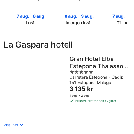
7 aug. - 8 aug.
8 aug. - 9 aug.
7 aug. - 9 
Ikväll
Imorgon kväll
Till helg
Kolla
Kolla
Kolla
priserna
priserna
priserna
i
i
i
La Gaspara hotell
La
La
La
Gaspara
Gaspara
Gaspara
för
för
inför
Gran Hotel Elba
ikväll,
imorgon
helgen,
Estepona Thalasso
7
natt,
7
5
& Spa
aug.
8
aug.
Carretera Estepona - Cadiz
out
-
aug.
-
151 Estepona Malaga
of
8
-
Priset
9
3 135 kr
5
aug.
9
är
aug.
1 sep. – 2 sep.
aug.
3 135 kr
inklusive skatter och avgifter
per
natt
Visa info