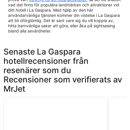
vad det finns för populära landmärken och attraktioner vid
ditt hotell i La Gaspara. Med hjälp av den här
användarvänliga tjänsten kommer din vistelse i La Gaspara
att bli oförglömlig. Det är sant vare sig du vill koppla av,
hitta barnvänliga saker att göra, eller åka på sightseeing
bland alla sevärdheter.
Senaste La Gaspara
hotellrecensioner från
resenärer som du
Recensioner som verifierats av
MrJet
Gran Hotel Elba Estepona Thalasso & Spa
Senator 