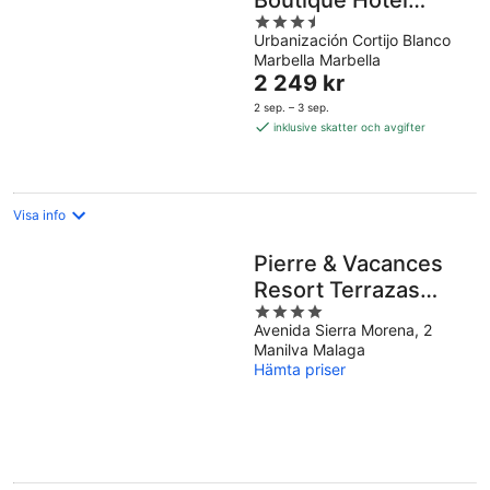
Boutique Hotel
3.5
Puerto Banus
Urbanización Cortijo Blanco
out
Marbella Marbella
of
Priset
2 249 kr
5
är
2 sep. – 3 sep.
2 249 kr
inklusive skatter och avgifter
per
natt
Visa info
Pierre & Vacances
Resort Terrazas
4
Costa del Sol
Avenida Sierra Morena, 2
out
Manilva Malaga
of
Hämta priser
5