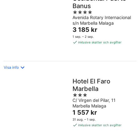
Banus
4
Avenida Rotary Internacional
out
s/n Marbella Malaga
of
Priset
3 185 kr
5
är
1 sep. – 2 sep.
3 185 kr
inklusive skatter och avgifter
per
natt
Visa info
Hotel El Faro
Marbella
3
C/ Virgen del Pilar, 11
out
Marbella Malaga
of
Priset
1 557 kr
5
är
31 aug. – 1 sep.
1 557 kr
inklusive skatter och avgifter
per
natt