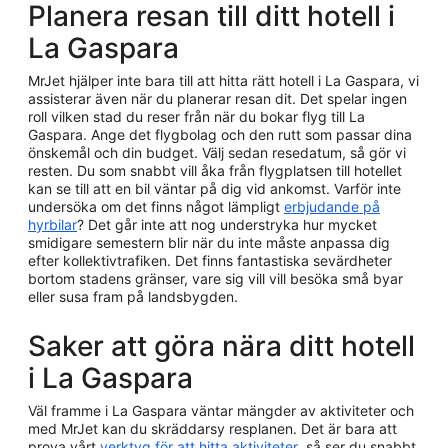
Planera resan till ditt hotell i
La Gaspara
MrJet hjälper inte bara till att hitta rätt hotell i La Gaspara, vi
assisterar även när du planerar resan dit. Det spelar ingen
roll vilken stad du reser från när du bokar flyg till La
Gaspara. Ange det flygbolag och den rutt som passar dina
önskemål och din budget. Välj sedan resedatum, så gör vi
resten. Du som snabbt vill åka från flygplatsen till hotellet
kan se till att en bil väntar på dig vid ankomst. Varför inte
undersöka om det finns något lämpligt
erbjudande på
hyrbilar
? Det går inte att nog understryka hur mycket
smidigare semestern blir när du inte måste anpassa dig
efter kollektivtrafiken. Det finns fantastiska sevärdheter
bortom stadens gränser, vare sig vill vill besöka små byar
eller susa fram på landsbygden.
Saker att göra nära ditt hotell
i La Gaspara
Väl framme i La Gaspara väntar mängder av aktiviteter och
med MrJet kan du skräddarsy resplanen. Det är bara att
prova vårt
verktyg för att hitta aktiviteter
, så ser du snabbt