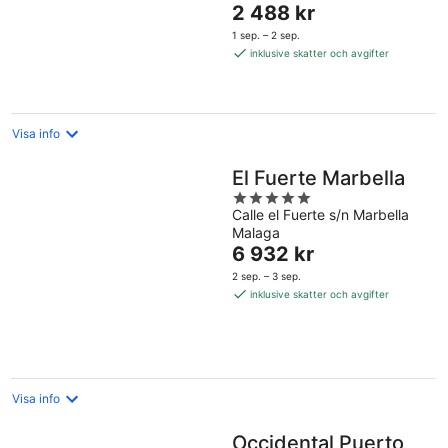
Priset
2 488 kr
5
är
1 sep. – 2 sep.
2 488 kr
inklusive skatter och avgifter
per
natt
Visa info
El Fuerte Marbella
5
Calle el Fuerte s/n Marbella
out
Malaga
of
Priset
6 932 kr
5
är
2 sep. – 3 sep.
6 932 kr
inklusive skatter och avgifter
per
natt
Visa info
Occidental Puerto