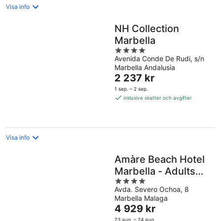
Visa info
NH Collection
Marbella
4
Avenida Conde De Rudi, s/n
out
Marbella Andalusia
of
Priset
2 237 kr
5
är
1 sep. – 2 sep.
2 237 kr
inklusive skatter och avgifter
per
natt
Visa info
Amàre Beach Hotel
Marbella - Adults
4
Recommended
Avda. Severo Ochoa, 8
out
Marbella Malaga
of
Priset
4 929 kr
5
är
23 aug. – 24 aug.