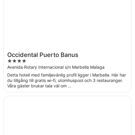
Occidental Puerto Banus
4
out
Avenida Rotary Internacional s/n Marbella Malaga
of
Detta hotell med familjevänlig profil ligger i Marbella. Här har
5
du tillgång till gratis wi-fi, utomhuspool och 3 restauranger.
Våra gäster brukar tala väl om ...
Öppnas i ett nytt fönster
El Fuerte Marbella