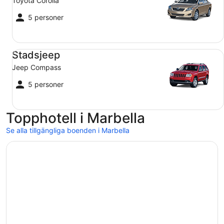
Toyota Corolla
5 personer
Stadsjeep Jeep Compass
Stadsjeep
Jeep Compass
5 personer
Topphotell i Marbella
Se alla tillgängliga boenden i Marbella
Öppnas i ett nytt fönster
Hard Rock Hotel Marbella – Puerto Banús