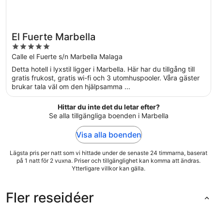
El Fuerte Marbella
5
out
Calle el Fuerte s/n Marbella Malaga
of
Detta hotell i lyxstil ligger i Marbella. Här har du tillgång till
5
gratis frukost, gratis wi-fi och 3 utomhuspooler. Våra gäster
brukar tala väl om den hjälpsamma ...
Hittar du inte det du letar efter?
Se alla tillgängliga boenden i Marbella
Visa alla boenden
Lägsta pris per natt som vi hittade under de senaste 24 timmarna, baserat
på 1 natt för 2 vuxna. Priser och tillgänglighet kan komma att ändras.
Ytterligare villkor kan gälla.
Fler reseidéer