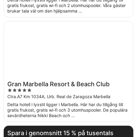
5
gratis frukost, gratis wi-fi och 2 utomhuspooler. Våra gäster
brukar tala väl om den hjälpsamma ...
Öppnas i ett nytt fönster
Gran Marbella Resort & Beach Club
Gran Marbella Resort & Beach Club
5
out
Ctra.A7 Km 1034A, Urb. Real de Zaragoza Marbella
of
Detta hotell i lyxstil ligger i Marbella. Här har du tillgång till
5
gratis frukost, gratis wi-fi och 3 utomhuspooler. De populära
sevärdheterna Nikki Beach och ...
Spara i genomsnitt 15 % på tusentals