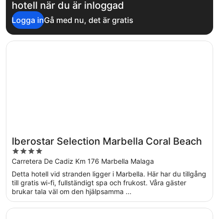
hotell när du är inloggad
Logga in
Gå med nu, det är gratis
Öppnas i ett nytt fönster
Iberostar Selection Marbella Coral Beach
Iberostar Selection Marbella Coral Beach
4
out
Carretera De Cadiz Km 176 Marbella Malaga
of
Detta hotell vid stranden ligger i Marbella. Här har du tillgång
5
till gratis wi-fi, fullständigt spa och frukost. Våra gäster
brukar tala väl om den hjälpsamma ...
Öppnas i ett nytt fönster
Occidental Puerto Banus