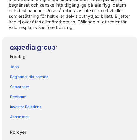
Hotell i Marbella
begränsat och kanske inte tillgängliga på alla flyg, datum
och destinationer. Priser återbetalas inte retroaktivt eller
Hotell i Ojén
som ersättning för helt eller delvis outnyttjad biljett. Biljetter
kan ej överlåtas eller återbetalas. Gällande biljettregler för
Hotell i Tolox
vald resplan visas före bokning.
Husvagnscampingar i La Cala de Mijas
Lägenheter i La Cala de Mijas
Hotell i närheten av La Cala Golf
Företag
B&B i Marbella
Jobb
Fritidshus i Marbella
Registrera ditt boende
Gårdar i Marbella
Samarbete
Vandrarhem i Marbella
Pressrum
Lägenheter i Marbella
Lägenhetshotell i Marbella
Investor Relations
Villor i Marbella
Annonsera
Hotell i Marbellas strandpromenad
Policyer
Hotell i New Golden Mile