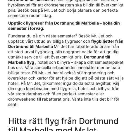
hyrbilsavtal för att drömsemestern ska bli din till överkomligt
pris. Besök oss på Mr. Jet och börja planera den perfekta
semestern redan i dag.
Upptäck flygresor från Dortmund till Marbella – boka din
semester i förväg.
Funderar du på din nästa semester? Besök Mr. Jet och
upptäck vårt utbud av billiga flygresor och
flygbiljetter från
Dortmund till Marbella
Mr. Jet har rabatterade priser från
ett stort urval flygbolag, alla noggrant valda för att ge dig
utmärkt service till ett överkomligt pris.
Dortmund till
Marbella flyg
, hotell och bilhyra – skapa ditt semesterpaket
hos oss. Våra speciella erbjudanden innehåller mer än bara
billiga resor. På Mr. Jet har vi också stjärngradering och
översikter och kartor för att hjälpa dig att på bästa sätt välja
hotell. På Mr. Jet, tillkommer inga dolda extra avgifter. Välj
din egen kombination med flygresa, hotell och bilhyra från
vår stora databas och få en perfekt semester eller
drömweekend till rabatterat pris. Vänta inte tills det blir för
sent!
Hitta rätt flyg från Dortmund
till Marbella med MrJet