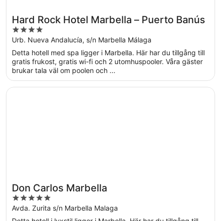
Hard Rock Hotel Marbella – Puerto Banús
4
out
Urb. Nueva Andalucía, s/n Marbella Málaga
of
Detta hotell med spa ligger i Marbella. Här har du tillgång till
5
gratis frukost, gratis wi-fi och 2 utomhuspooler. Våra gäster
brukar tala väl om poolen och ...
Öppnas i ett nytt fönster
Don Carlos Marbella
Don Carlos Marbella
5
out
Avda. Zurita s/n Marbella Malaga
of
Detta hotell i lyxstil ligger i Marbella. Här har du tillgång till