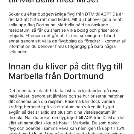
Söker du efter budgetvänliga flyg från DTM till AGP? Då är
det lätt att hitta rätt med MrJet. Allt du behöver göra är att
kolla upp flyg Dortmund-Marbella på dina önskade
resedatum, så får du snart se vilka bolag och priser som
erbjuds. Eftersom det går att filtrera sökningen - bland
annat genom att välja de flygbolag du föredrar - kommer all
information du behöver finnas tillgänglig på bara några
sekunder.
Innan du kliver på ditt flyg till
Marbella från Dortmund
Det är en barnlek att hitta kalasbra erbjudanden på resor
med MrJet, genom att jämföra och se hur priserna matchar
ditt schema och din resplan. Priserna kan dock variera
kraftigt beroende på vilket datum och vilken tid flyget
avgår, så det är alltid ett plus om dina vistelsedatum är
flexibla. När du bokar din flygbiljett till AGP från DTM är det
värt att samtidigt kika på hotell i Marbella. Du som bokar
flyg och boende i samma veva kan nämligen få upp till 15%
rabatt med MrJet. Med våra detaljerade hotellbeskrivningar