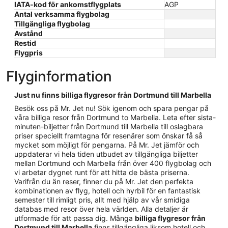
IATA-kod för ankomstflygplats
AGP
Antal verksamma flygbolag
Tillgängliga flygbolag
Avstånd
Restid
Flygpris
Flyginformation
Just nu finns billiga flygresor från Dortmund till Marbella
Besök oss på Mr. Jet nu! Sök igenom och spara pengar på
våra billiga resor från Dortmund to Marbella. Leta efter sista-
minuten-biljetter från Dortmund till Marbella till oslagbara
priser speciellt framtagna för resenärer som önskar få så
mycket som möjligt för pengarna. På Mr. Jet jämför och
uppdaterar vi hela tiden utbudet av tillgängliga biljetter
mellan Dortmund och Marbella från över 400 flygbolag och
vi arbetar dygnet runt för att hitta de bästa priserna.
Varifrån du än reser, finner du på Mr. Jet den perfekta
kombinationen av flyg, hotell och hyrbil för en fantastisk
semester till rimligt pris, allt med hjälp av vår smidiga
databas med resor över hela världen. Alla detaljer är
utformade för att passa dig. Många
billiga flygresor från
Dortmund till Marbella
finns tillgängliga liksom hotell och