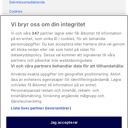
Sekretessmeddelande
Hotell i närheten av Nikki Beach
Cookies
Hotell i Nueva Andalucia
Användarvillkor
Hotell i Puerto Banús
Vi bryr oss om din integritet
Hotell i Saladillo-Benamara
Allmänna regler och villkor (ej för Vrbo-bokningar)
Vi och våra
347
partner lagrar eller får åtkomst till information
Hotell i San Pedro de Alcantara
på en enhet, som unika ID i cookies, för att behandla
Regler och villkor för Vrbo
personuppgifter. Du kan acceptera eller hantera dina val genom
3-Stjärniga hotell i Fuengirola
Tillgänglighetsanpassning
att klicka nedan eller när som helst på sidan för
dataskyddspolicy. Dessa val kommer att signaleras till våra
3-Stjärniga hotell i Marbella
Juridisk information/Kontakta oss
partners och påverkar inte webbläsningsdata.
3-Stjärniga hotell i San Pedro de Alcantara
Vi och våra partners behandlar data för att tillhandahålla:
Riktlinjer för innehåll och anmäla innehåll
Hotell i Urbanización Marbessa
Använda exakta uppgifter om geografisk positionering. Aktivt
läsa av enhetens egenskaper för identifieringsändamål. Lagra
Hjälp
och/eller få åtkomst till information på en enhet.
Kontakta oss
Personanpassad reklam och innehåll, reklam- och
innehållsmätning, forskning angående målgrupp och
Avboka eller ändra din bokning
tjänsteutveckling.
Boka ett flyg med flygbolagskredit
Lista över partner (leverantörer)
Återbetalningsprocess och tidslinjer
Jag accepterar