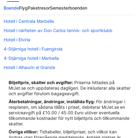
Boende
Flyg
Paketresor
Semesterboenden
Hotell i Centrala Marbella
Hotell i närheten av Don Carlos tennis- och sportklubb
Hotell i Elviria
4-Stjärniga hotell i Fuengirola
4-Stjärniga hotell i Marbella
Hotell i Alhaurin el Grande
Hotell i Benahavis
Biljettpris, skatter och avgifter:
Priserna hittades på
Hotell i Calahonda
MrJet.se och uppdateras dagligen. De inkluderar alla skatter
och avgifter förutom bagageavgift.
Hotell i Coin
Återbetalningar, ändringar, inställda flyg:
För ändringar i
Hotell i El Faro
resplanen, om sådana tillåts i priset, debiterar MrJet.se en
serviceavgift på £10.00 / 45.00 Euro utöver eventuella
Hotell i Fuengirola
tillkommande kostnader för nytt biljettpris och tillkommande
Hotell i Guaro
skatter.
Övriga villkor:
Tidtabeller, biljettpriser, och villkor kan
Hotell i La Cala de Mijas
ändras utan föregående meddelande. Antalet platser är