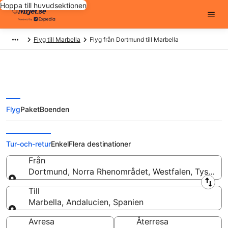
Hoppa till huvudsektionen
Flyg till Marbella
Flyg från Dortmund till Marbella
Flyg
Paket
Boenden
Flyg från Dortmund till Marbella
från
Tur-och-retur
Enkel
Flera destinationer
Från
Dortmund, Norra Rhenområdet, Westfalen, Tysklan
Från
Till
Marbella, Andalucien, Spanien
Till
Avresa
Återresa