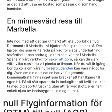
är det lätt att välja en bostad som passar dig som hand i
handske.
En minnesvärd resa till
Marbella
Inte nog med att det går utmärkt att leta upp billiga flyg
Dortmund till Marbella - vi bjuder på inspiration också. Det
hjälper dig som vill ta reda på vad för slags underhållning,
sevärdheter och andra guldkorn som väntar i Marbella.
Spana in vårt verktyg för
saker att göra
, så kan du själv
välja vilka russin du vill plocka ur limpan. När du väl är igång
bör du kolla om våra
hyrbilserbjudanden
kan vara något för
dig. Även om din destination har välfungerande
kommunaltrafik finns inget som bräcker att ha tillgång till
egen bil. På så sätt sparar du in taxiutgifter på kvällstid, kan
ta med dig sportutrustning utan att få ryggskott, eller helt
enkelt njuta av landsbygden i din egen takt.
null Flyginformation för