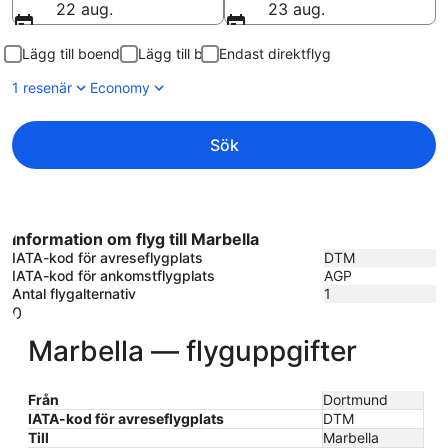
22 aug.
23 aug.
Lägg till boende
Lägg till bil
Endast direktflyg
1 resenär
Economy
Sök
Information om flyg till Marbella
IATA-kod för avreseflygplats
DTM
IATA-kod för ankomstflygplats
AGP
Antal flygalternativ
1
0
Marbella — flyguppgifter
Från
Dortmund
IATA-kod för avreseflygplats
DTM
Till
Marbella