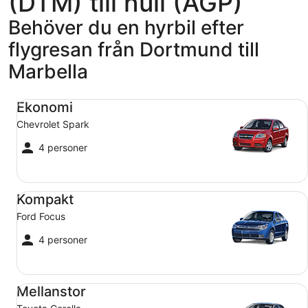
(DTM) till null (AGP)
Behöver du en hyrbil efter
flygresan från Dortmund till
Marbella
Ekonomi Chevrolet Spark
Ekonomi
Chevrolet Spark
4 personer
Kompakt Ford Focus
Kompakt
Ford Focus
4 personer
Mellanstor Toyota Corolla
Mellanstor