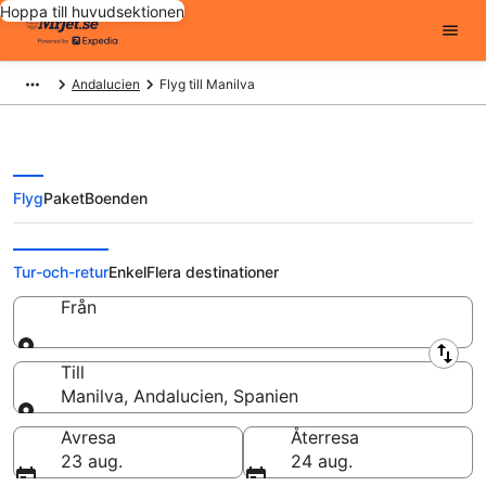
Hoppa till huvudsektionen
Andalucien
Flyg till Manilva
Flyg
Paket
Boenden
Billiga flygbiljetter till Manilva
Tur-och-retur
Enkel
Flera destinationer
Från
Från
Till
Manilva, Andalucien, Spanien
Till
Avresa
Återresa
23 aug.
24 aug.