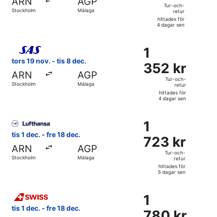
ARN
AGP
och-
Tur-och-
Stockholm
Málaga
retur
retur,
hittades för
hittades
4 dagar sen
för
Välj flyg med Scandinavian Airlines, med avresa tors 19 nov
4
1
1
dagar
352 kr
tors 19 nov. - tis 8 dec.
sen
352 kr
Tur-
ARN
AGP
och-
Tur-och-
Stockholm
Málaga
retur
retur,
hittades för
hittades
4 dagar sen
för
Välj flyg med Lufthansa, med avresa tis 1 dec. från Stockho
4
1
1
dagar
723 kr
tis 1 dec. - fre 18 dec.
sen
723 kr
Tur-
ARN
AGP
och-
Tur-och-
Stockholm
Málaga
retur
retur,
hittades för
hittades
5 dagar sen
för
Välj flyg med Swiss International Air Lines, med avresa tis 
5
1
1
dagar
780 kr
tis 1 dec. - fre 18 dec.
sen
780 kr
Tur-