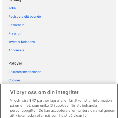
Hotell i Saladillo-Benamara
Jobb
Hotell i San Luis de Sabinillas
Registrera ditt boende
Hotell i San Pedro de Alcantara
Samarbete
3-Stjärniga hotell i San Pedro de Alcantara
Pressrum
Investor Relations
Annonsera
Policyer
Sekretessmeddelande
Cookies
Användarvillkor
Vi bryr oss om din integritet
Allmänna regler och villkor (ej för Vrbo-bokningar)
Vi och våra
347
partner lagrar eller får åtkomst till information
på en enhet, som unika ID i cookies, för att behandla
Regler och villkor för Vrbo
personuppgifter. Du kan acceptera eller hantera dina val genom
Tillgänglighetsanpassning
att klicka nedan eller när som helst på sidan för