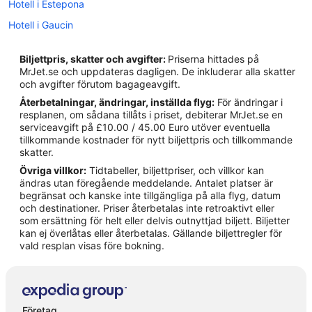
Hotell i Estepona
Hotell i Gaucin
Hotell i Jimena de la Frontera
Biljettpris, skatter och avgifter:
Priserna hittades på
Hotell i Júzcar
MrJet.se och uppdateras dagligen. De inkluderar alla skatter
och avgifter förutom bagageavgift.
Hotell i La Gaspara
Återbetalningar, ändringar, inställda flyg:
För ändringar i
Hotell i La Línea de la Concepción
resplanen, om sådana tillåts i priset, debiterar MrJet.se en
serviceavgift på £10.00 / 45.00 Euro utöver eventuella
Hotell i Manilva
tillkommande kostnader för nytt biljettpris och tillkommande
Hotell i San Roque
skatter.
Övriga villkor:
Tidtabeller, biljettpriser, och villkor kan
Hotell i Sotogrande
ändras utan föregående meddelande. Antalet platser är
Hotell i Torreguadiaro
begränsat och kanske inte tillgängliga på alla flyg, datum
och destinationer. Priser återbetalas inte retroaktivt eller
Hotell i Marbellas strandpromenad
som ersättning för helt eller delvis outnyttjad biljett. Biljetter
kan ej överlåtas eller återbetalas. Gällande biljettregler för
Hotell i New Golden Mile
vald resplan visas före bokning.
Hotell i Nueva Andalucia
Hotell i Puerto Banús
Hotell i Puerto de la Duquesa
Företag