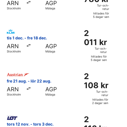
ARN
AGP
och-
Tur-och-
Stockholm
Málaga
retur
retur,
hittades för
hittades
5 dagar sen
för
Välj flyg med KLM, med avresa tis 1 dec. från Stockholm til
5
2
2
dagar
011 kr
tis 1 dec. - fre 18 dec.
sen
011 kr
Tur-
ARN
AGP
och-
Tur-och-
Stockholm
Málaga
retur
retur,
hittades för
hittades
5 dagar sen
för
Välj flyg med Austrian Airlines, med avresa fre 21 aug. frå
5
2
2
dagar
108 kr
fre 21 aug. - lör 22 aug.
sen
108 kr
Tur-
ARN
AGP
och-
Tur-och-
Stockholm
Málaga
retur
retur,
hittades för
hittades
2 dagar sen
för
Välj flyg med LOT-Polish Airlines, med avresa tors 12 nov. 
2
2
2
dagar
113 kr
tors 12 nov. - tors 3 dec.
sen