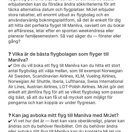
erbjudanden kan du försöka ändra sökkriterierna för att
täcka alternativa datum och flygplatser. MrJet erbjuder
stora rabatter, ett enormt utbud av flygbolag och en
användarvänlig bokningsplattform, så det är enkelt för dig
att hitta det perfekta flyget till Manilva, oavsett om du bokar
en affärsresa, letar efter en spontan weekendresa eller
planerar familjesemestern. Så vad säger du — fönster eller
gång?
❓ Vilka är de bästa flygbolagen som flyger till
Manilva?
✔️ Om du vill boka ett flyg till Manilva kan du hitta ett stort
antal flygbolag att välja mellan, som till exempel Norwegian
Air Sweden, Scandinavian Airlines, KLM, Vueling Airlines,
Norwegian Air Shuttle, Iberia, Lufthansa, Swiss International
Air Lines, Austrian Airlines, LOT-Polish Airlines. MrJet gör det
enkelt att jämföra flyg för att se vilket flygbolag som passar
dig bäst, så att du kan få ut så mycket som möjligt för
pengarna och kan koppla av under flygresan.
❓ Kan jag avboka mitt flyg till Manilva med MrJet?
✔️ Vi vet hur det är — livet kan vara oberäkneligt, planer kan
ändras och du behöver flexibilitet. Om du behöver ändra
eller avboka ditt flyg till Manilva kan du kontakta MrJet via