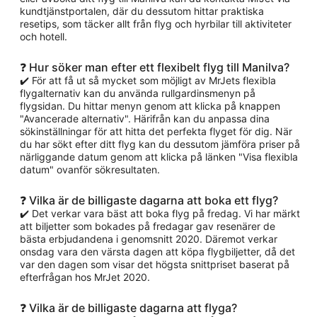
kundtjänstportalen, där du dessutom hittar praktiska
resetips, som täcker allt från flyg och hyrbilar till aktiviteter
och hotell.
❓ Hur söker man efter ett flexibelt flyg till Manilva?
✔️ För att få ut så mycket som möjligt av MrJets flexibla
flygalternativ kan du använda rullgardinsmenyn på
flygsidan. Du hittar menyn genom att klicka på knappen
"Avancerade alternativ". Härifrån kan du anpassa dina
sökinställningar för att hitta det perfekta flyget för dig. När
du har sökt efter ditt flyg kan du dessutom jämföra priser på
närliggande datum genom att klicka på länken "Visa flexibla
datum" ovanför sökresultaten.
❓ Vilka är de billigaste dagarna att boka ett flyg?
✔️ Det verkar vara bäst att boka flyg på fredag. Vi har märkt
att biljetter som bokades på fredagar gav resenärer de
bästa erbjudandena i genomsnitt 2020. Däremot verkar
onsdag vara den värsta dagen att köpa flygbiljetter, då det
var den dagen som visar det högsta snittpriset baserat på
efterfrågan hos MrJet 2020.
❓ Vilka är de billigaste dagarna att flyga?