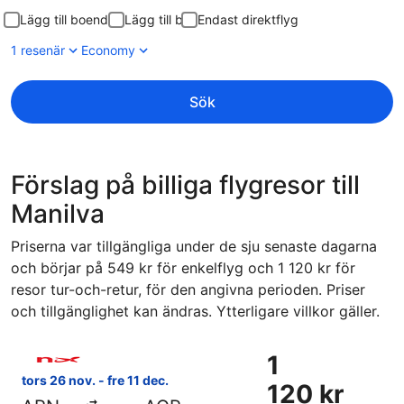
Lägg till boende
Lägg till bil
Endast direktflyg
1 resenär
Economy
Sök
Förslag på billiga flygresor till
Manilva
Priserna var tillgängliga under de sju senaste dagarna
och börjar på 549 kr för enkelflyg och 1 120 kr för
resor tur-och-retur, för den angivna perioden. Priser
och tillgänglighet kan ändras. Ytterligare villkor gäller.
Välj flyg med Norwegian Air Sweden, med avresa tors 26 nov
1
1
120 kr
tors 26 nov. - fre 11 dec.
120 kr
Tur-