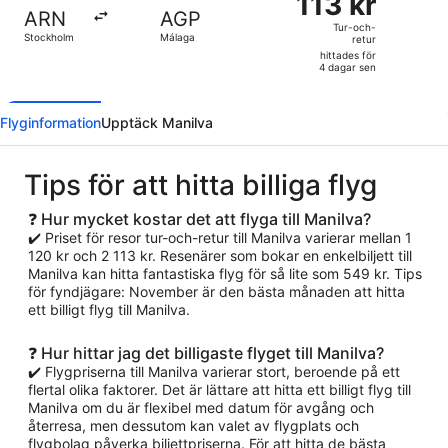
113 kr
Tur-
ARN
AGP
och-
Tur-och-
Stockholm
Málaga
retur
retur,
hittades för
hittades
4 dagar sen
för
4
Flyginformation
Upptäck Manilva
dagar
sen
Tips för att hitta billiga flyg
❓ Hur mycket kostar det att flyga till Manilva?
✔️ Priset för resor tur-och-retur till Manilva varierar mellan 1
120 kr och 2 113 kr. Resenärer som bokar en enkelbiljett till
Manilva kan hitta fantastiska flyg för så lite som 549 kr. Tips
för fyndjägare: November är den bästa månaden att hitta
ett billigt flyg till Manilva.
❓ Hur hittar jag det billigaste flyget till Manilva?
✔️ Flygpriserna till Manilva varierar stort, beroende på ett
flertal olika faktorer. Det är lättare att hitta ett billigt flyg till
Manilva om du är flexibel med datum för avgång och
återresa, men dessutom kan valet av flygplats och
flygbolag påverka biljettpriserna. För att hitta de bästa