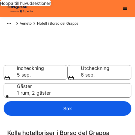
Hoppa till huvudsektionen
Veneto
Hotell i Borso del Grappa
Billiga hotell i Borso del Grappa
- 667 att välja från
Hotell från 738 kr
Incheckning
Utcheckning
5 sep.
6 sep.
Gäster
1 rum, 2 gäster
Sök
Kolla hotellpriser i Borso del Grappa