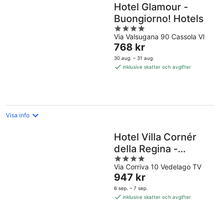
Hotel Glamour -
Buongiorno! Hotels
4
Via Valsugana 90 Cassola VI
out
Priset
768 kr
of
är
5
30 aug. – 31 aug.
768 kr
inklusive skatter och avgifter
per
natt
Visa info
Hotel Villa Cornér
della Regina -
4
Buongiorno! Hotels
Via Corriva 10 Vedelago TV
out
Priset
947 kr
of
är
5
6 sep. – 7 sep.
947 kr
inklusive skatter och avgifter
per
natt