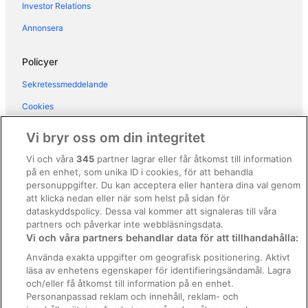
Investor Relations
Annonsera
Policyer
Sekretessmeddelande
Cookies
Användarvillkor
Vi bryr oss om din integritet
Allmänna regler och villkor (ej för Vrbo-bokningar)
Vi och våra
345
partner lagrar eller får åtkomst till information
på en enhet, som unika ID i cookies, för att behandla
Regler och villkor för Vrbo
personuppgifter. Du kan acceptera eller hantera dina val genom
Tillgänglighetsanpassning
att klicka nedan eller när som helst på sidan för
dataskyddspolicy. Dessa val kommer att signaleras till våra
Juridisk information/Kontakta oss
partners och påverkar inte webbläsningsdata.
Vi och våra partners behandlar data för att tillhandahålla:
Riktlinjer för innehåll och anmäla innehåll
Använda exakta uppgifter om geografisk positionering. Aktivt
läsa av enhetens egenskaper för identifieringsändamål. Lagra
Hjälp
och/eller få åtkomst till information på en enhet.
Kontakta oss
Personanpassad reklam och innehåll, reklam- och