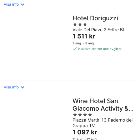
Visa info
Hotel Doriguzzi
3
Viale Del Piave 2 Feltre BL
out
Priset
1 511 kr
of
är
5
7 aug. – 8 aug.
1 511 kr
inklusive skatter och avgifter
per
natt
Visa info
Wine Hotel San
Giacomo Activity &
4
Wellness
Piazza Martiri 13 Paderno del
out
Grappa TV
of
Priset
1 097 kr
5
är
11 aug. – 12 aug.