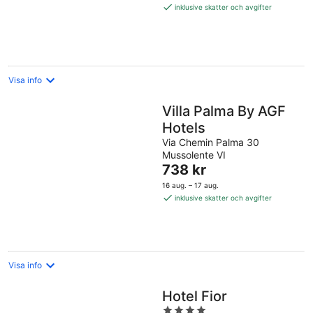
2 305 kr
inklusive skatter och avgifter
per
natt
Visa info
Villa Palma By AGF
Hotels
Via Chemin Palma 30
Mussolente VI
Priset
738 kr
är
16 aug. – 17 aug.
738 kr
inklusive skatter och avgifter
per
natt
Visa info
Hotel Fior
4