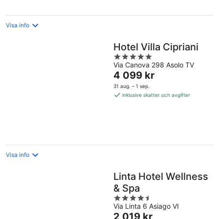
Visa info
Hotel Villa Cipriani
5
Via Canova 298 Asolo TV
out
Priset
4 099 kr
of
är
5
31 aug. – 1 sep.
4 099 kr
inklusive skatter och avgifter
per
natt
Visa info
Linta Hotel Wellness
& Spa
4.5
Via Linta 6 Asiago VI
out
Priset
2 019 kr
of