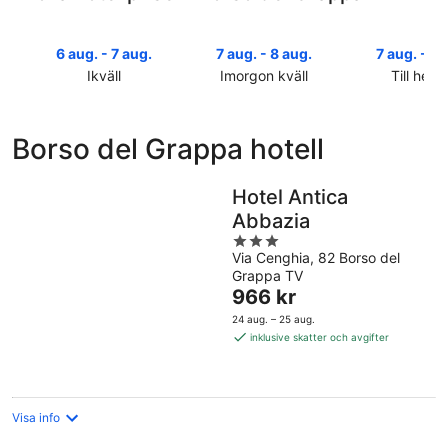
6 aug. - 7 aug.
7 aug. - 8 aug.
7 aug. - 9 
Ikväll
Imorgon kväll
Till helg
Kolla
Kolla
Kolla
priserna
priserna
priserna
i
i
i
Borso del Grappa hotell
Borso
Borso
Borso
del
del
del
Grappa
Grappa
Grappa
Hotel Antica
för
för
inför
Abbazia
ikväll,
imorgon
helgen,
3
6
natt,
7
Via Cenghia, 82 Borso del
out
aug.
7
aug.
Grappa TV
of
-
aug.
Priset
-
966 kr
5
7
-
är
9
24 aug. – 25 aug.
aug.
8
966 kr
aug.
inklusive skatter och avgifter
aug.
per
natt
Visa info