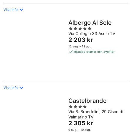
Visa info
Albergo Al Sole
5
Via Collegio 33 Asolo TV
out
Priset
2 203 kr
of
är
5
12 aug. – 13 aug.
2 203 kr
inklusive skatter och avgifter
per
natt
Visa info
Castelbrando
4
Via B. Brandolini, 29 Cison di
out
Valmarino TV
of
Priset
2 305 kr
5
är
9 aug. – 10 aug.