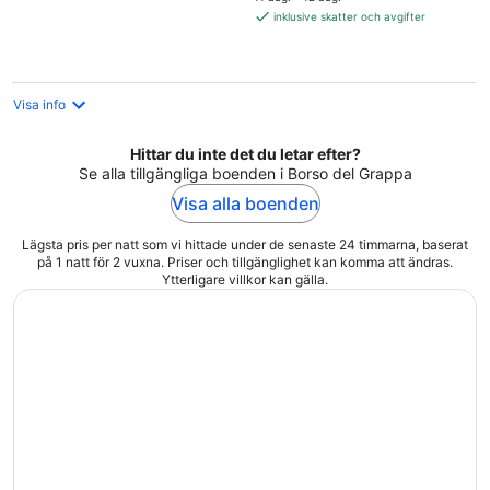
1 097 kr
inklusive skatter och avgifter
per
natt
Visa info
Hittar du inte det du letar efter?
Se alla tillgängliga boenden i Borso del Grappa
Visa alla boenden
Lägsta pris per natt som vi hittade under de senaste 24 timmarna, baserat
på 1 natt för 2 vuxna. Priser och tillgänglighet kan komma att ändras.
Ytterligare villkor kan gälla.