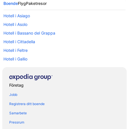
Boende
Flyg
Paketresor
Hotell i Asiago
Hotell i Asolo
Hotell i Bassano del Grappa
Hotell i Cittadella
Hotell i Feltre
Hotell i Gallio
Hotell i Marostica
Hotell i Milies
Hotell i Montebelluna
Företag
Hotell i Pove del Grappa
Jobb
Hotell i San Giorgio di Perlena
Registrera ditt boende
Hotell i San Pietro di Barbozza
Samarbete
Hotell i Tezze sul Brenta
Pressrum
Hotell i Valdobbiadene