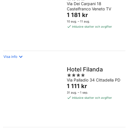
Via Dei Carpani 18
out
Castelfranco Veneto TV
of
Priset
1 181 kr
5
är
10 aug. – 11 aug.
1 181 kr
inklusive skatter och avgifter
per
natt
Visa info
Hotel Filanda
4
Via Palladio 34 Cittadella PD
out
Priset
1 111 kr
of
är
5
31 aug. – 1 sep.
1 111 kr
inklusive skatter och avgifter
per
natt