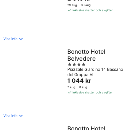
är
5
29 aug. – 30 aug.
2 019 kr
inklusive skatter och avgifter
per
natt
Visa info
Bonotto Hotel
Belvedere
4
Piazzale Giardino 14 Bassano
out
del Grappa VI
of
Priset
1 044 kr
5
är
7 aug. – 8 aug.
1 044 kr
inklusive skatter och avgifter
per
natt
Visa info
Bonotto Hotel