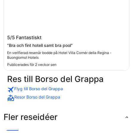
Hotel Villa Cornér della Regina - Buongiorno!
5/5
Fantastiskt
Hotels
"Bra och fint hotell samt bra pool"
En verifierad resenär bodde på Hotel Villa Cornér della Regina -
Buongiorno! Hotels
Publicerades för 2 veckor sen
Res till Borso del Grappa
Flyg till Borso del Grappa
Resor Borso del Grappa
Fler reseidéer