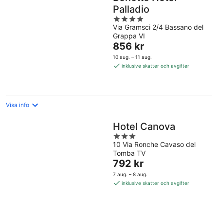
Palladio
4
Via Gramsci 2/4 Bassano del
out
Grappa VI
of
Priset
856 kr
5
är
10 aug. – 11 aug.
856 kr
inklusive skatter och avgifter
per
natt
Visa info
Hotel Canova
3
10 Via Ronche Cavaso del
out
Tomba TV
of
Priset
792 kr
5
är
7 aug. – 8 aug.
792 kr
inklusive skatter och avgifter
per
natt