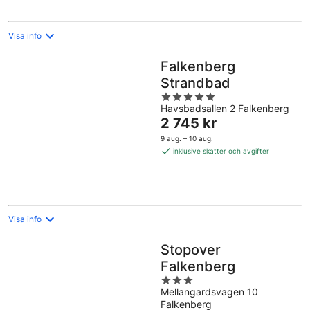
Visa info
Falkenberg
Strandbad
5
Havsbadsallen 2 Falkenberg
out
Priset
2 745 kr
of
är
5
9 aug. – 10 aug.
2 745 kr
inklusive skatter och avgifter
per
natt
Visa info
Stopover
Falkenberg
3
Mellangardsvagen 10
out
Falkenberg
of