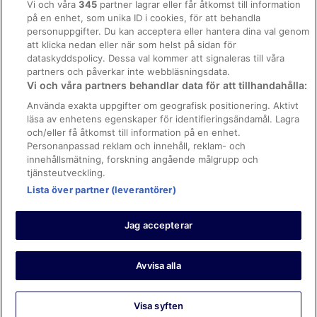
Vi och våra
345
partner lagrar eller får åtkomst till information
Hotell i Ly
på en enhet, som unika ID i cookies, för att behandla
Regler och villkor för Vrbo
Hotell i Oskarström
personuppgifter. Du kan acceptera eller hantera dina val genom
Tillgänglighetsanpassning
att klicka nedan eller när som helst på sidan för
Hotell i Slöinge
dataskyddspolicy. Dessa val kommer att signaleras till våra
Juridisk information/Kontakta oss
Hotell i Steninge
partners och påverkar inte webbläsningsdata.
Vi och våra partners behandlar data för att tillhandahålla:
Riktlinjer för innehåll och anmäla innehåll
Hotell i Torup
Använda exakta uppgifter om geografisk positionering. Aktivt
Hotell i Träslövsläge
läsa av enhetens egenskaper för identifieringsändamål. Lagra
Hjälp
och/eller få åtkomst till information på en enhet.
Hotell i Tvååker
Kontakta oss
Personanpassad reklam och innehåll, reklam- och
Hotell i Tylösand
innehållsmätning, forskning angående målgrupp och
Avboka eller ändra din bokning
tjänsteutveckling.
Hotell i Ugglarp
Boka ett flyg med flygbolagskredit
Lista över partner (leverantörer)
Hotell i Ullared
Återbetalningsprocess och tidslinjer
Villor i Skrea
Jag accepterar
3-Stjärniga hotell i Skrea
© 2026 Expedia, Inc., ett företag inom Expedia Group.
https://www.expediagroup.com/ Med ensamrätt. MrJet är ett
3-Stjärniga hotell i Tvååker
varumärke eller registrerat varumärke som tillhör Expedia, Inc.
Avvisa alla
Hotell i närheten av Tylösand strand
Vandrarhem i Ullared
Visa syften