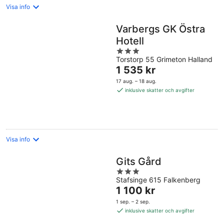
Visa info
Varbergs GK Östra
Hotell
3
Torstorp 55 Grimeton Halland
out
Priset
1 535 kr
of
är
5
17 aug. – 18 aug.
1 535 kr
inklusive skatter och avgifter
per
natt
Visa info
Gits Gård
3
Stafsinge 615 Falkenberg
out
Priset
1 100 kr
of
är
5
1 sep. – 2 sep.
1 100 kr
inklusive skatter och avgifter
per