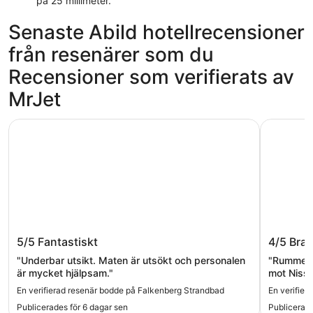
på 25 millimeter.
Senaste Abild hotellrecensioner
från resenärer som du
Recensioner som verifierats av
MrJet
Falkenberg Strandbad
Scandic H
Falkenberg Strandbad
Scandic
5/5
Fantastiskt
4/5
Bra
"Underbar utsikt. Maten är utsökt och personalen
"Rummet va
är mycket hjälpsam."
mot Nissan och sta
kaffemaskinen 
En verifierad resenär bodde på Falkenberg Strandbad
En verifier
."
Publicerades för 6 dagar sen
Publicerade