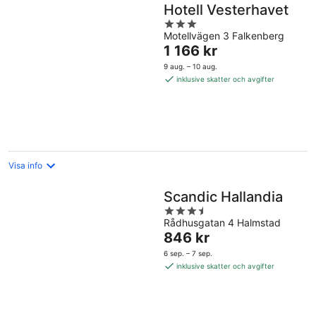
Hotell Vesterhavet
3
Motellvägen 3 Falkenberg
out
Priset
1 166 kr
of
är
5
9 aug. – 10 aug.
1 166 kr
inklusive skatter och avgifter
per
natt
Visa info
Scandic Hallandia
3.5
Rådhusgatan 4 Halmstad
out
Priset
846 kr
of
är
5
6 sep. – 7 sep.
846 kr
inklusive skatter och avgifter
per
natt