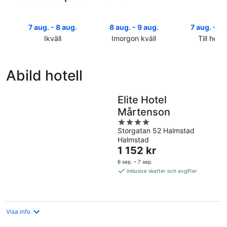
7 aug. - 8 aug.
8 aug. - 9 aug.
7 aug. - 9 
Ikväll
Imorgon kväll
Till helg
Kolla
Kolla
Kolla
priserna
priserna
priserna
i
i
i
Abild hotell
Abild
Abild
Abild
för
för
inför
ikväll,
imorgon
helgen,
Elite Hotel
7
natt,
7
Mårtenson
aug.
8
aug.
4
-
aug.
-
Storgatan 52 Halmstad
out
8
-
9
Halmstad
of
aug.
9
Priset
aug.
1 152 kr
5
aug.
är
6 sep. – 7 sep.
1 152 kr
inklusive skatter och avgifter
per
natt
Visa info