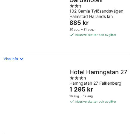
Gårdshotell
2.5
102 Gamla Tylösandsvägen
out
Halmstad Hallands län
of
Priset
885 kr
5
är
20 aug. – 21 aug.
885 kr
inklusive skatter och avgifter
per
natt
Visa info
Hotel Hamngatan 27
3.5
Hamngatan 27 Falkenberg
out
Priset
1 295 kr
of
är
5
16 aug. – 17 aug.
1 295 kr
inklusive skatter och avgifter
per
natt