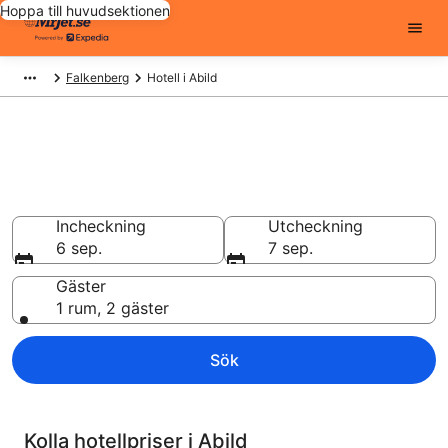
Hoppa till huvudsektionen
Falkenberg
Hotell i Abild
Billiga hotell i Abild - 331 att
välja från
Hotell från 590 kr
Incheckning
Utcheckning
6 sep.
7 sep.
Gäster
1 rum, 2 gäster
Sök
Kolla hotellpriser i Abild