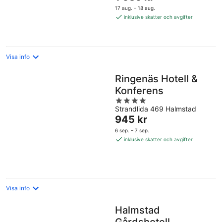
är
17 aug. – 18 aug.
1 535 kr
inklusive skatter och avgifter
per
natt
Visa info
Ringenäs Hotell &
Konferens
4
Strandlida 469 Halmstad
out
Priset
945 kr
of
är
5
6 sep. – 7 sep.
945 kr
inklusive skatter och avgifter
per
natt
Visa info
Halmstad