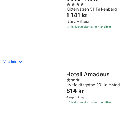
4
Klittervägen 51 Falkenberg
out
Priset
1 141 kr
of
är
5
16 aug. – 17 aug.
1 141 kr
inklusive skatter och avgifter
per
natt
Visa info
Hotell Amadeus
3
Hvitfeldtsgatan 20 Halmstad
out
Priset
814 kr
of
är
5
6 sep. – 7 sep.
814 kr
inklusive skatter och avgifter
per
natt