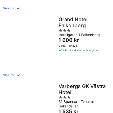
Visa info
Grand Hotel
Falkenberg
3
Hotellgatan 1 Falkenberg
out
Priset
1 600 kr
of
är
5
9 aug. – 10 aug.
1 600 kr
inklusive skatter och avgifter
per
natt
Visa info
Varbergs GK Västra
Hotell
3
31 Spannarp Tvaaker
out
Hallands län
of
Priset
1 535 kr
5