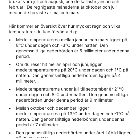
brukar vara juli och augusti, och de kallaste januari och
februari. De regnigaste månaderna är oktober och juli,
medan de torraste är maj och mars.
Här kommer en översikt över hur mycket regn och vilka
temperaturer du kan förvänta dig:
Medeltemperaturerna mellan januari och mars ligger på
8°C under dagen och -3°C under natten. Den
genomsnittliga nederbörden är 5 millimeter under denna
period.
Om du reser hit mellan april och juni, ligger
medeltemperaturerna på 20°C under dagen och 1°C på
natten. Den genomsnittliga nederbörden ligger på 4
millimeter.
Medeltemperaturerna under juli till september är 21°C
under dagen och 8°C under natten. Den genomsnittliga
nederbörden under denna period är 9 millimeter.
Mellan oktober och december ligger
medeltemperaturerna på 13°C under dagen och -1°C på
natten. Den genomsnittliga nederbörden under denna
period är 7 millimeter.
Den genomsnittliga nederbörden under året i Abild ligger