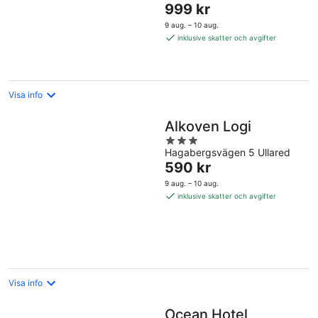
Priset
999 kr
5
är
9 aug. – 10 aug.
999 kr
inklusive skatter och avgifter
per
natt
Visa info
Alkoven Logi
3
Hagabergsvägen 5 Ullared
out
Priset
590 kr
of
är
5
9 aug. – 10 aug.
590 kr
inklusive skatter och avgifter
per
natt
Visa info
Ocean Hotel