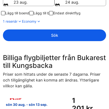
23 aug.
24 aug.
Lägg till boende
Lägg till bil
Endast direktflyg
1 resenär
Economy
Sök
Billiga flygbiljetter från Bukarest
till Kungsbacka
Priser som hittats under de senaste 7 dagarna. Priser
och tillgänglighet kan komma att ändras. Ytterligare
villkor kan gälla.
Välj flyg med Norwegian Air Sweden, med avresa sön 30 aug.
1
1
201 kr
sön 30 aug. - sön 13 sep.
201 kr
Tur-