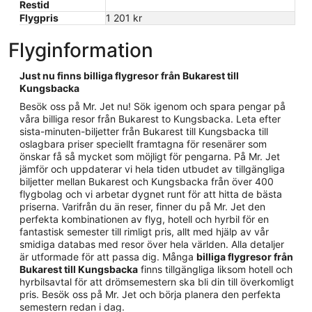
Restid
Flygpris
1 201 kr
Flyginformation
Just nu finns billiga flygresor från Bukarest till
Kungsbacka
Besök oss på Mr. Jet nu! Sök igenom och spara pengar på
våra billiga resor från Bukarest to Kungsbacka. Leta efter
sista-minuten-biljetter från Bukarest till Kungsbacka till
oslagbara priser speciellt framtagna för resenärer som
önskar få så mycket som möjligt för pengarna. På Mr. Jet
jämför och uppdaterar vi hela tiden utbudet av tillgängliga
biljetter mellan Bukarest och Kungsbacka från över 400
flygbolag och vi arbetar dygnet runt för att hitta de bästa
priserna. Varifrån du än reser, finner du på Mr. Jet den
perfekta kombinationen av flyg, hotell och hyrbil för en
fantastisk semester till rimligt pris, allt med hjälp av vår
smidiga databas med resor över hela världen. Alla detaljer
är utformade för att passa dig. Många
billiga flygresor från
Bukarest till Kungsbacka
finns tillgängliga liksom hotell och
hyrbilsavtal för att drömsemestern ska bli din till överkomligt
pris. Besök oss på Mr. Jet och börja planera den perfekta
semestern redan i dag.