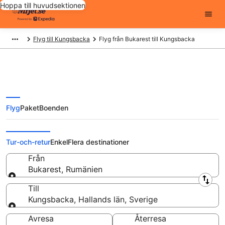
Hoppa till huvudsektionen
Flyg till Kungsbacka
Flyg från Bukarest till Kungsbacka
Flyg
Paket
Boenden
Flyg från Bukarest till
Kungsbacka från
Tur-och-retur
Enkel
Flera destinationer
Från
Bukarest, Rumänien
Från
Till
Kungsbacka, Hallands län, Sverige
Till
Avresa
Återresa