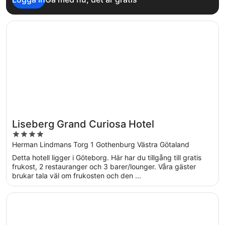
Öppnas i ett nytt fönster
Liseberg Grand Curiosa Hotel
Liseberg Grand Curiosa Hotel
4
out
Herman Lindmans Torg 1 Gothenburg Västra Götaland
of
Detta hotell ligger i Göteborg. Här har du tillgång till gratis
5
frukost, 2 restauranger och 3 barer/lounger. Våra gäster
brukar tala väl om frukosten och den ...
Öppnas i ett nytt fönster
Jacy'z Hotel & Resort