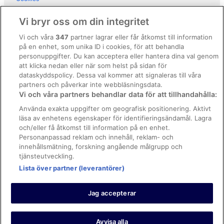
Användarvillkor
Vi bryr oss om din integritet
Allmänna regler och villkor (ej för Vrbo-bokningar)
Vi och våra
347
partner lagrar eller får åtkomst till information
på en enhet, som unika ID i cookies, för att behandla
Regler och villkor för Vrbo
personuppgifter. Du kan acceptera eller hantera dina val genom
Tillgänglighetsanpassning
att klicka nedan eller när som helst på sidan för
dataskyddspolicy. Dessa val kommer att signaleras till våra
Juridisk information/Kontakta oss
partners och påverkar inte webbläsningsdata.
Vi och våra partners behandlar data för att tillhandahålla:
Riktlinjer för innehåll och anmäla innehåll
Använda exakta uppgifter om geografisk positionering. Aktivt
läsa av enhetens egenskaper för identifieringsändamål. Lagra
Hjälp
och/eller få åtkomst till information på en enhet.
Kontakta oss
Personanpassad reklam och innehåll, reklam- och
innehållsmätning, forskning angående målgrupp och
Avboka eller ändra din bokning
tjänsteutveckling.
Boka ett flyg med flygbolagskredit
Lista över partner (leverantörer)
Återbetalningsprocess och tidslinjer
Jag accepterar
© 2026 Expedia, Inc., ett företag inom Expedia Group.
https://www.expediagroup.com/ Med ensamrätt. MrJet är ett
varumärke eller registrerat varumärke som tillhör Expedia, Inc.
Avvisa alla