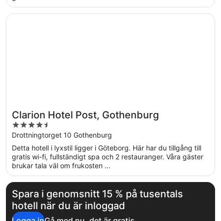
Öppnas i ett nytt fönster
Clarion Hotel Post, Gothenburg
Clarion Hotel Post, Gothenburg
4.5
out
Drottningtorget 10 Gothenburg
of
Detta hotell i lyxstil ligger i Göteborg. Här har du tillgång till
5
gratis wi-fi, fullständigt spa och 2 restauranger. Våra gäster
brukar tala väl om frukosten ...
Spara i genomsnitt 15 % på tusentals
hotell när du är inloggad
Logga in
Gå med nu, det är gratis