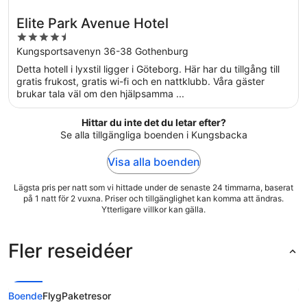
Elite Park Avenue Hotel
4.5
out
Kungsportsavenyn 36-38 Gothenburg
of
Detta hotell i lyxstil ligger i Göteborg. Här har du tillgång till
5
gratis frukost, gratis wi-fi och en nattklubb. Våra gäster
brukar tala väl om den hjälpsamma ...
Hittar du inte det du letar efter?
Se alla tillgängliga boenden i Kungsbacka
Visa alla boenden
Lägsta pris per natt som vi hittade under de senaste 24 timmarna, baserat
på 1 natt för 2 vuxna. Priser och tillgänglighet kan komma att ändras.
Ytterligare villkor kan gälla.
Fler reseidéer
Boende
Flyg
Paketresor