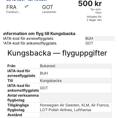
sen
500 kr
Tur-
FRA
GOT
och-
Tur-och-
Frankfurt
Landvetter
retur
retur,
Intl.
hittades för
hittades
2 dagar sen
för
2
Information om flyg till Kungsbacka
dagar
IATA-kod för avreseflygplats
BUH
sen
IATA-kod för ankomstflygplats
GOT
Kungsbacka — flyguppgifter
Från
Bukarest
IATA-kod för
BUH
avreseflygplats
Till
Kungsbacka
IATA-kod för
GOT
ankomstflygplats
Antal verksamma
flygbolag
Tillgängliga
Norwegian Air Sweden, KLM, Air France,
flygbolag
LOT-Polish Airlines, Lufthansa
Avstånd