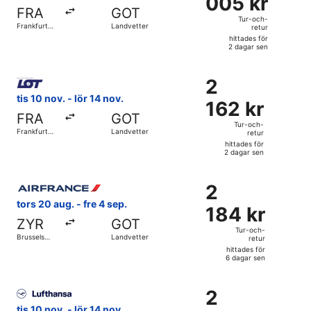
005 kr
Tur-
FRA
GOT
och-
Tur-och-
Frankfurt
Landvetter
retur
retur,
Intl.
hittades för
hittades
2 dagar sen
för
Välj flyg med LOT-Polish Airlines, med avresa tis 10 nov. frå
2
2
2
dagar
162 kr
tis 10 nov. - lör 14 nov.
sen
162 kr
Tur-
FRA
GOT
och-
Tur-och-
Frankfurt
Landvetter
retur
retur,
Intl.
hittades för
hittades
2 dagar sen
för
Välj flyg med Air France, med avresa tors 20 aug. från Brus
2
2
2
dagar
184 kr
tors 20 aug. - fre 4 sep.
sen
184 kr
Tur-
ZYR
GOT
och-
Tur-och-
Brussels
Landvetter
retur
retur,
Midi
hittades för
tågstation
hittades
6 dagar sen
för
Välj flyg med Lufthansa, med avresa tis 10 nov. från Frankfu
6
2
2
dagar
500 kr
tis 10 nov. - lör 14 nov.