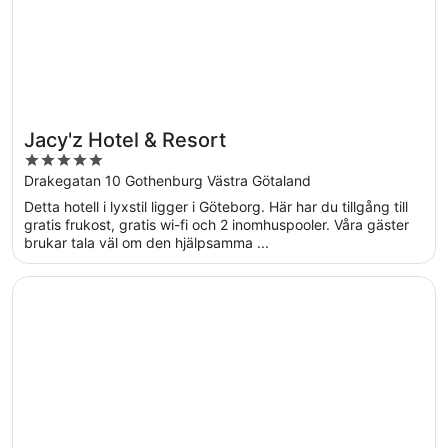
Jacy'z Hotel & Resort
5
out
Drakegatan 10 Gothenburg Västra Götaland
of
Detta hotell i lyxstil ligger i Göteborg. Här har du tillgång till
5
gratis frukost, gratis wi-fi och 2 inomhuspooler. Våra gäster
brukar tala väl om den hjälpsamma ...
Öppnas i ett nytt fönster
Elite Park Avenue Hotel