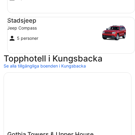
Stadsjeep Jeep Compass
Stadsjeep
Jeep Compass
5 personer
Topphotell i Kungsbacka
Se alla tillgängliga boenden i Kungsbacka
Öppnas i ett nytt fönster
Gothia Towers & Upper House
Gothia Towers & Upper House