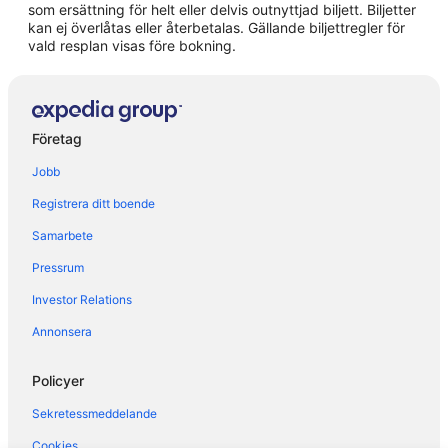
som ersättning för helt eller delvis outnyttjad biljett. Biljetter
kan ej överlåtas eller återbetalas. Gällande biljettregler för
Privata semesterbostäder i Onsala
vald resplan visas före bokning.
Pensionat i Särö
Stugor i Särö
Företag
Jobb
Registrera ditt boende
Samarbete
Pressrum
Investor Relations
Annonsera
Policyer
Sekretessmeddelande
Cookies