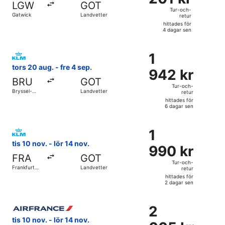
LGW
GOT
och-
Tur-och-
Gatwick
Landvetter
retur
retur,
hittades för
hittades
4 dagar sen
för
Välj flyg med KLM, med avresa tors 20 aug. från Bryssel-Za
4
1
1
dagar
942 kr
tors 20 aug. - fre 4 sep.
sen
942 kr
Tur-
BRU
GOT
och-
Tur-och-
Bryssel-
Landvetter
retur
retur,
Zaventem
hittades för
hittades
6 dagar sen
för
Välj flyg med KLM, med avresa tis 10 nov. från Frankfurt Int
6
1
1
dagar
990 kr
tis 10 nov. - lör 14 nov.
sen
990 kr
Tur-
FRA
GOT
och-
Tur-och-
Frankfurt
Landvetter
retur
retur,
Intl.
hittades för
hittades
2 dagar sen
för
Välj flyg med Air France, med avresa tis 10 nov. från Frankfu
2
2
2
dagar
005 kr
tis 10 nov. - lör 14 nov.
sen