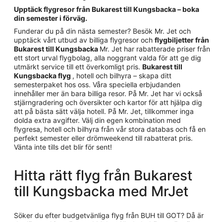
Upptäck flygresor från Bukarest till Kungsbacka – boka
din semester i förväg.
Funderar du på din nästa semester? Besök Mr. Jet och
upptäck vårt utbud av billiga flygresor och
flygbiljetter från
Bukarest till Kungsbacka
Mr. Jet har rabatterade priser från
ett stort urval flygbolag, alla noggrant valda för att ge dig
utmärkt service till ett överkomligt pris.
Bukarest till
Kungsbacka flyg
, hotell och bilhyra – skapa ditt
semesterpaket hos oss. Våra speciella erbjudanden
innehåller mer än bara billiga resor. På Mr. Jet har vi också
stjärngradering och översikter och kartor för att hjälpa dig
att på bästa sätt välja hotell. På Mr. Jet, tillkommer inga
dolda extra avgifter. Välj din egen kombination med
flygresa, hotell och bilhyra från vår stora databas och få en
perfekt semester eller drömweekend till rabatterat pris.
Vänta inte tills det blir för sent!
Hitta rätt flyg från Bukarest
till Kungsbacka med MrJet
Söker du efter budgetvänliga flyg från BUH till GOT? Då är