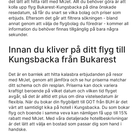
det lätt att hitta rätt med MrJet. Allt du behöver göra är att
kolla upp flyg Bukarest-Kungsbacka på dina önskade
resedatum, så får du snart se vilka bolag och priser som
erbjuds. Eftersom det går att filtrera sökningen - bland
annat genom att välja de flygbolag du föredrar - kommer all
information du behöver finnas tillgänglig på bara några
sekunder.
Innan du kliver på ditt flyg till
Kungsbacka från Bukarest
Det är en barnlek att hitta kalasbra erbjudanden på resor
med MrJet, genom att jämföra och se hur priserna matchar
ditt schema och din resplan. Priserna kan dock variera
kraftigt beroende på vilket datum och vilken tid flyget
avgår, så det är alltid ett plus om dina vistelsedatum är
flexibla. När du bokar din flygbiljett till GOT från BUH är det
värt att samtidigt kika på hotell i Kungsbacka. Du som bokar
flyg och boende i samma veva kan nämligen få upp till 15%
rabatt med MrJet. Med våra detaljerade hotellbeskrivningar
är det lätt att välja en bostad som passar dig som hand i
handske.