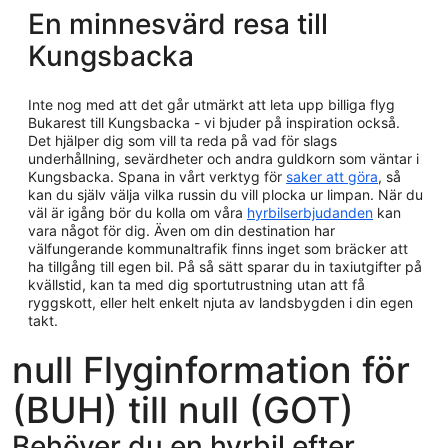
En minnesvärd resa till
Kungsbacka
Inte nog med att det går utmärkt att leta upp billiga flyg
Bukarest till Kungsbacka - vi bjuder på inspiration också.
Det hjälper dig som vill ta reda på vad för slags
underhållning, sevärdheter och andra guldkorn som väntar i
Kungsbacka. Spana in vårt verktyg för
saker att göra
, så
kan du själv välja vilka russin du vill plocka ur limpan. När du
väl är igång bör du kolla om våra
hyrbilserbjudanden
kan
vara något för dig. Även om din destination har
välfungerande kommunaltrafik finns inget som bräcker att
ha tillgång till egen bil. På så sätt sparar du in taxiutgifter på
kvällstid, kan ta med dig sportutrustning utan att få
ryggskott, eller helt enkelt njuta av landsbygden i din egen
takt.
null Flyginformation för
(BUH) till null (GOT)
Behöver du en hyrbil efter