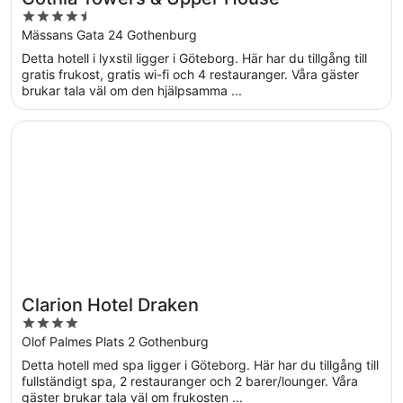
4.5
out
Mässans Gata 24 Gothenburg
of
Detta hotell i lyxstil ligger i Göteborg. Här har du tillgång till
5
gratis frukost, gratis wi-fi och 4 restauranger. Våra gäster
brukar tala väl om den hjälpsamma ...
Öppnas i ett nytt fönster
Clarion Hotel Draken
Clarion Hotel Draken
4
out
Olof Palmes Plats 2 Gothenburg
of
Detta hotell med spa ligger i Göteborg. Här har du tillgång till
5
fullständigt spa, 2 restauranger och 2 barer/lounger. Våra
gäster brukar tala väl om frukosten ...