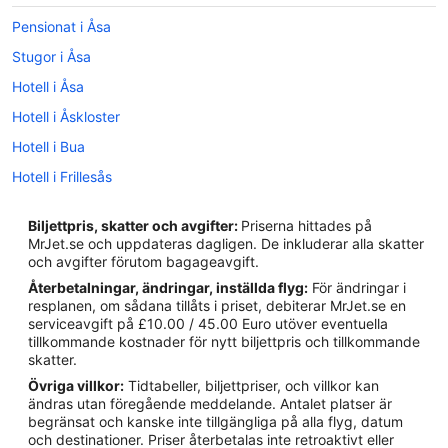
Pensionat i Åsa
Stugor i Åsa
Hotell i Åsa
Hotell i Åskloster
Hotell i Bua
Hotell i Frillesås
Hotell i Gottskär
Biljettpris, skatter och avgifter:
Priserna hittades på
Hotell i Kungsbacka
MrJet.se och uppdateras dagligen. De inkluderar alla skatter
och avgifter förutom bagageavgift.
Hotell i Onsala
Återbetalningar, ändringar, inställda flyg:
För ändringar i
Hotell i Särö
resplanen, om sådana tillåts i priset, debiterar MrJet.se en
serviceavgift på £10.00 / 45.00 Euro utöver eventuella
Hotell i Veddige
tillkommande kostnader för nytt biljettpris och tillkommande
B&B i Kungsbacka
skatter.
Övriga villkor:
Tidtabeller, biljettpriser, och villkor kan
Hotell i Kungsbacka kommun
ändras utan föregående meddelande. Antalet platser är
Stugor i Kungsbacka
begränsat och kanske inte tillgängliga på alla flyg, datum
och destinationer. Priser återbetalas inte retroaktivt eller
B&B i Onsala