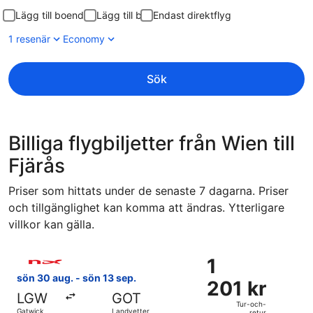
Lägg till boende
Lägg till bil
Endast direktflyg
1 resenär
Economy
Sök
Billiga flygbiljetter från Wien till
Fjärås
Priser som hittats under de senaste 7 dagarna. Priser
och tillgänglighet kan komma att ändras. Ytterligare
villkor kan gälla.
Välj flyg med Norwegian Air Sweden, med avresa sön 30 aug.
1
1
201 kr
sön 30 aug. - sön 13 sep.
201 kr
Tur-
LGW
GOT
och-
Tur-och-
Gatwick
Landvetter
retur