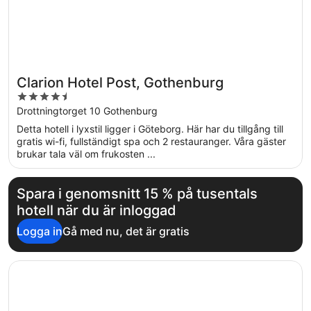
Clarion Hotel Post, Gothenburg
4.5
out
Drottningtorget 10 Gothenburg
of
Detta hotell i lyxstil ligger i Göteborg. Här har du tillgång till
5
gratis wi-fi, fullständigt spa och 2 restauranger. Våra gäster
brukar tala väl om frukosten ...
Spara i genomsnitt 15 % på tusentals
hotell när du är inloggad
Logga in
Gå med nu, det är gratis
Öppnas i ett nytt fönster
Liseberg Grand Curiosa Hotel