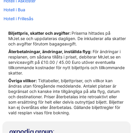
Hotell i Åskloster
Hotell i Bua
Hotell i Frillesås
Hotell i Gottskär
Biljettpris, skatter och avgifter:
Priserna hittades på
Hotell i Kungsäter
MrJet.se och uppdateras dagligen. De inkluderar alla skatter
och avgifter förutom bagageavgift.
Hotell i Kungsbacka
Återbetalningar, ändringar, inställda flyg:
För ändringar i
Hotell i Onsala
resplanen, om sådana tillåts i priset, debiterar MrJet.se en
serviceavgift på £10.00 / 45.00 Euro utöver eventuella
Hotell i Särö
tillkommande kostnader för nytt biljettpris och tillkommande
Hotell i Veddige
skatter.
Övriga villkor:
Tidtabeller, biljettpriser, och villkor kan
B&B i Kungsbacka
ändras utan föregående meddelande. Antalet platser är
Hotell i Kungsbacka kommun
begränsat och kanske inte tillgängliga på alla flyg, datum
och destinationer. Priser återbetalas inte retroaktivt eller
Stugor i Kungsbacka
som ersättning för helt eller delvis outnyttjad biljett. Biljetter
kan ej överlåtas eller återbetalas. Gällande biljettregler för
B&B i Onsala
vald resplan visas före bokning.
Privata semesterbostäder i Onsala
Pensionat i Särö