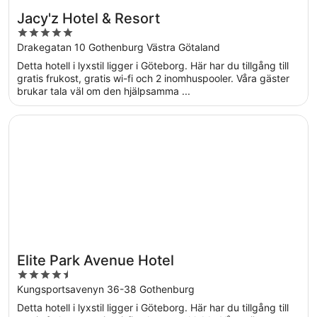
Jacy'z Hotel & Resort
5
out
Drakegatan 10 Gothenburg Västra Götaland
of
Detta hotell i lyxstil ligger i Göteborg. Här har du tillgång till
5
gratis frukost, gratis wi-fi och 2 inomhuspooler. Våra gäster
brukar tala väl om den hjälpsamma ...
Öppnas i ett nytt fönster
Elite Park Avenue Hotel
Elite Park Avenue Hotel
4.5
out
Kungsportsavenyn 36-38 Gothenburg
of
Detta hotell i lyxstil ligger i Göteborg. Här har du tillgång till