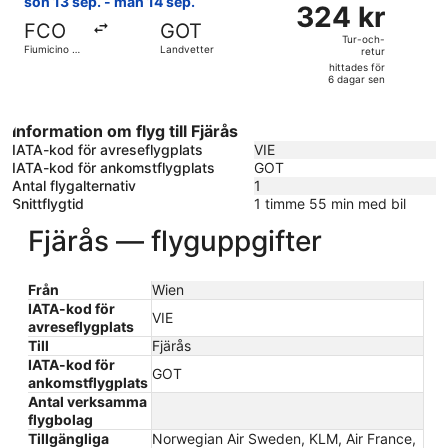
sön 13 sep. - mån 14 sep.
sen
324 kr
Tur-
FCO
GOT
och-
Tur-och-
Fiumicino -
Landvetter
retur
retur,
Leonardo
hittades för
da Vinci Intl.
hittades
6 dagar sen
för
6
Information om flyg till Fjärås
dagar
IATA-kod för avreseflygplats
VIE
sen
IATA-kod för ankomstflygplats
GOT
Antal flygalternativ
1
Snittflygtid
1 timme 55 min med bil
Fjärås — flyguppgifter
Från
Wien
IATA-kod för
VIE
avreseflygplats
Till
Fjärås
IATA-kod för
GOT
ankomstflygplats
Antal verksamma
flygbolag
Tillgängliga
Norwegian Air Sweden, KLM, Air France,