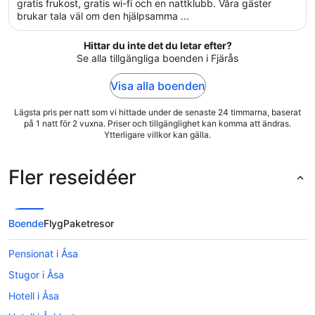
5
gratis frukost, gratis wi-fi och en nattklubb. Våra gäster
brukar tala väl om den hjälpsamma ...
Hittar du inte det du letar efter?
Se alla tillgängliga boenden i Fjärås
Visa alla boenden
Lägsta pris per natt som vi hittade under de senaste 24 timmarna, baserat
på 1 natt för 2 vuxna. Priser och tillgänglighet kan komma att ändras.
Ytterligare villkor kan gälla.
Fler reseidéer
Boende
Flyg
Paketresor
Pensionat i Åsa
Stugor i Åsa
Hotell i Åsa