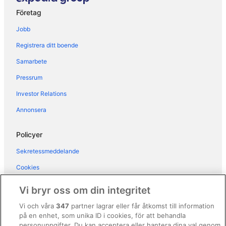
Stugor i Särö
Företag
Hotell i Varbergs kommun
Jobb
Registrera ditt boende
Samarbete
Pressrum
Investor Relations
Annonsera
Policyer
Sekretessmeddelande
Cookies
Användarvillkor
Vi bryr oss om din integritet
Allmänna regler och villkor (ej för Vrbo-bokningar)
Vi och våra
347
partner lagrar eller får åtkomst till information
på en enhet, som unika ID i cookies, för att behandla
Regler och villkor för Vrbo
personuppgifter. Du kan acceptera eller hantera dina val genom