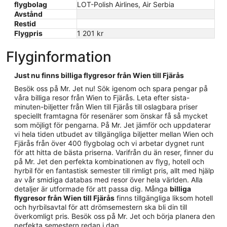
flygbolag
LOT-Polish Airlines, Air Serbia
Avstånd
Restid
Flygpris
1 201 kr
Flyginformation
Just nu finns billiga flygresor från Wien till Fjärås
Besök oss på Mr. Jet nu! Sök igenom och spara pengar på
våra billiga resor från Wien to Fjärås. Leta efter sista-
minuten-biljetter från Wien till Fjärås till oslagbara priser
speciellt framtagna för resenärer som önskar få så mycket
som möjligt för pengarna. På Mr. Jet jämför och uppdaterar
vi hela tiden utbudet av tillgängliga biljetter mellan Wien och
Fjärås från över 400 flygbolag och vi arbetar dygnet runt
för att hitta de bästa priserna. Varifrån du än reser, finner du
på Mr. Jet den perfekta kombinationen av flyg, hotell och
hyrbil för en fantastisk semester till rimligt pris, allt med hjälp
av vår smidiga databas med resor över hela världen. Alla
detaljer är utformade för att passa dig. Många
billiga
flygresor från Wien till Fjärås
finns tillgängliga liksom hotell
och hyrbilsavtal för att drömsemestern ska bli din till
överkomligt pris. Besök oss på Mr. Jet och börja planera den
perfekta semestern redan i dag.