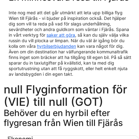
Inte nog med att det går utmärkt att leta upp billiga flyg
Wien till Fjärås - vi bjuder på inspiration också. Det hjälper
dig som vill ta reda på vad för slags underhållning,
sevärdheter och andra guldkorn som väntar i Fjärås. Spana
in vårt verktyg för
saker att göra
, så kan du själv välja vilka
russin du vill plocka ur limpan. När du väl är igång bör du
kolla om våra
hyrbilserbjudanden
kan vara något för dig.
Även om din destination har välfungerande kommunaltrafik
finns inget som bräcker att ha tillgång till egen bil. På så sätt
sparar du in taxiutgifter på kvällstid, kan ta med dig
sportutrustning utan att få ryggskott, eller helt enkelt njuta
av landsbygden i din egen takt.
null Flyginformation för
(VIE) till null (GOT)
Behöver du en hyrbil efter
flygresan från Wien till Fjärås
Ekonomi Chevrolet Spark