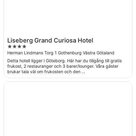
Liseberg Grand Curiosa Hotel
4
out
Herman Lindmans Torg 1 Gothenburg Västra Götaland
of
Detta hotell ligger i Göteborg. Här har du tillgång till gratis
5
frukost, 2 restauranger och 3 barer/lounger. Våra gäster
brukar tala väl om frukosten och den ...
Öppnas i ett nytt fönster
Jacy'z Hotel & Resort