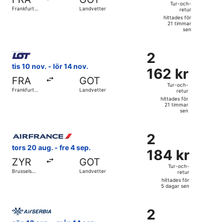
och-
Tur-och-
Frankfurt
Landvetter
retur
retur,
Intl.
hittades för
hittades
21 timmar
sen
för
21
Välj flyg med LOT-Polish Airlines, med avresa tis 10 nov. frå
timmar
2
2
sen
162 kr
tis 10 nov. - lör 14 nov.
162 kr
Tur-
FRA
GOT
och-
Tur-och-
Frankfurt
Landvetter
retur
retur,
Intl.
hittades för
hittades
21 timmar
sen
för
21
Välj flyg med Air France, med avresa tors 20 aug. från Brus
timmar
2
2
sen
184 kr
tors 20 aug. - fre 4 sep.
184 kr
Tur-
ZYR
GOT
och-
Tur-och-
Brussels
Landvetter
retur
retur,
Midi
hittades för
tågstation
hittades
5 dagar sen
för
Välj flyg med Air Serbia, med avresa sön 13 sep. från Fiumi
5
2
2
dagar
324 kr