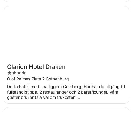
Öppnas i ett nytt fönster
Clarion Hotel Draken
Clarion Hotel Draken
4
out
Olof Palmes Plats 2 Gothenburg
of
Detta hotell med spa ligger i Göteborg. Här har du tillgång till
5
fullständigt spa, 2 restauranger och 2 barer/lounger. Våra
gäster brukar tala väl om frukosten ...
Öppnas i ett nytt fönster
Clarion Hotel Post, Gothenburg