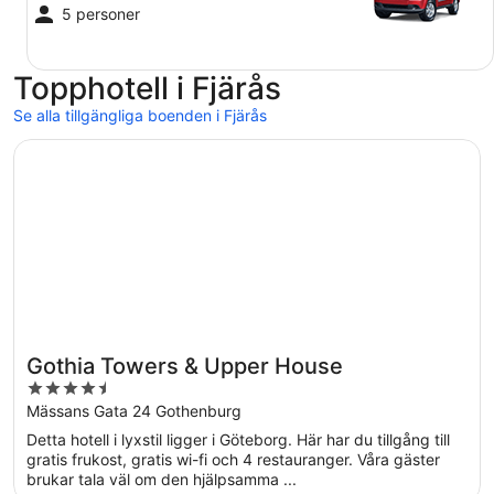
5 personer
Topphotell i Fjärås
Se alla tillgängliga boenden i Fjärås
Öppnas i ett nytt fönster
Gothia Towers & Upper House
Gothia Towers & Upper House
4.5
out
Mässans Gata 24 Gothenburg
of
Detta hotell i lyxstil ligger i Göteborg. Här har du tillgång till
5
gratis frukost, gratis wi-fi och 4 restauranger. Våra gäster
brukar tala väl om den hjälpsamma ...