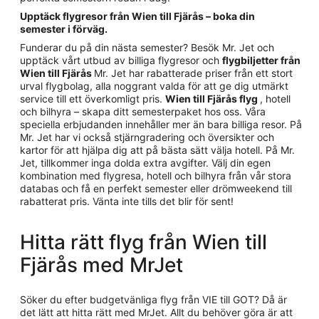
Upptäck flygresor från Wien till Fjärås – boka din
semester i förväg.
Funderar du på din nästa semester? Besök Mr. Jet och
upptäck vårt utbud av billiga flygresor och
flygbiljetter från
Wien till Fjärås
Mr. Jet har rabatterade priser från ett stort
urval flygbolag, alla noggrant valda för att ge dig utmärkt
service till ett överkomligt pris.
Wien till Fjärås flyg
, hotell
och bilhyra – skapa ditt semesterpaket hos oss. Våra
speciella erbjudanden innehåller mer än bara billiga resor. På
Mr. Jet har vi också stjärngradering och översikter och
kartor för att hjälpa dig att på bästa sätt välja hotell. På Mr.
Jet, tillkommer inga dolda extra avgifter. Välj din egen
kombination med flygresa, hotell och bilhyra från vår stora
databas och få en perfekt semester eller drömweekend till
rabatterat pris. Vänta inte tills det blir för sent!
Hitta rätt flyg från Wien till
Fjärås med MrJet
Söker du efter budgetvänliga flyg från VIE till GOT? Då är
det lätt att hitta rätt med MrJet. Allt du behöver göra är att