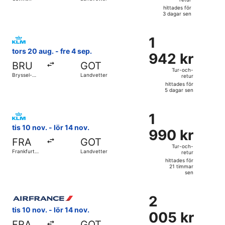
retur,
hittades för
hittades
3 dagar sen
för
Välj flyg med KLM, med avresa tors 20 aug. från Bryssel-Za
3
1
1
dagar
942 kr
tors 20 aug. - fre 4 sep.
sen
942 kr
Tur-
BRU
GOT
och-
Tur-och-
Bryssel-
Landvetter
retur
retur,
Zaventem
hittades för
hittades
5 dagar sen
för
Välj flyg med KLM, med avresa tis 10 nov. från Frankfurt Int
5
1
1
dagar
990 kr
tis 10 nov. - lör 14 nov.
sen
990 kr
Tur-
FRA
GOT
och-
Tur-och-
Frankfurt
Landvetter
retur
retur,
Intl.
hittades för
hittades
21 timmar
sen
för
21
Välj flyg med Air France, med avresa tis 10 nov. från Frankf
timmar
2
2
sen
005 kr
tis 10 nov. - lör 14 nov.
005 kr
Tur-
FRA
GOT