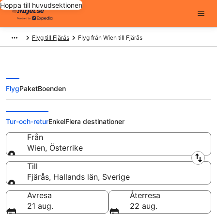
Hoppa till huvudsektionen
Flyg till Fjärås
Flyg från Wien till Fjärås
Flyg
Paket
Boenden
Flyg från Wien till Fjärås från
Tur-och-retur
Enkel
Flera destinationer
Från
Wien, Österrike
Från
Till
Fjärås, Hallands län, Sverige
Till
Avresa
Återresa
21 aug.
22 aug.