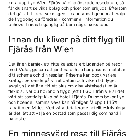
kolla upp flyg Wien-Fjärås på dina önskade resedatum, så
får du snart se vilka bolag och priser som erbjuds. Eftersom
det går att filtrera sökningen - bland annat genom att välja
de flygbolag du föredrar - kommer all information du
behöver finnas tillgänglig på bara några sekunder.
Innan du kliver på ditt flyg till
Fjärås från Wien
Det är en barnlek att hitta kalasbra erbjudanden på resor
med MrJet, genom att jämföra och se hur priserna matchar
ditt schema och din resplan. Priserna kan dock variera
kraftigt beroende på vilket datum och vilken tid flyget
avgår, så det är alltid ett plus om dina vistelsedatum är
flexibla. När du bokar din flygbiljett till GOT från VIE är det
värt att samtidigt kika på hotell i Fjärås. Du som bokar flyg
och boende i samma veva kan nämligen få upp till 15%
rabatt med MrJet. Med våra detaljerade hotellbeskrivningar
är det lätt att välja en bostad som passar dig som hand i
handske.
En minnesvärd resa till Fjärås