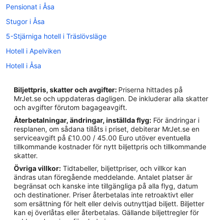
Pensionat i Åsa
Stugor i Åsa
5-Stjärniga hotell i Träslövsläge
Hotell i Apelviken
Hotell i Åsa
Hotell i Åskloster
Biljettpris, skatter och avgifter:
Priserna hittades på
Hotell i Bua
MrJet.se och uppdateras dagligen. De inkluderar alla skatter
och avgifter förutom bagageavgift.
Hotell i Frillesås
Återbetalningar, ändringar, inställda flyg:
För ändringar i
Hotell i Gottskär
resplanen, om sådana tillåts i priset, debiterar MrJet.se en
serviceavgift på £10.00 / 45.00 Euro utöver eventuella
Hotell i Kungsbacka
tillkommande kostnader för nytt biljettpris och tillkommande
Hotell i Onsala
skatter.
Övriga villkor:
Tidtabeller, biljettpriser, och villkor kan
Hotell i Träslövsläge
ändras utan föregående meddelande. Antalet platser är
Hotell i Tvååker
begränsat och kanske inte tillgängliga på alla flyg, datum
och destinationer. Priser återbetalas inte retroaktivt eller
Hotell i Varberg
som ersättning för helt eller delvis outnyttjad biljett. Biljetter
kan ej överlåtas eller återbetalas. Gällande biljettregler för
Hotell i Veddige