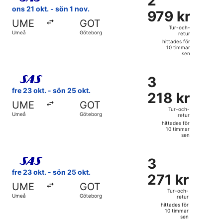
2
sen
979 kr
ons 21 okt. - sön 1 nov.
979 kr
Tur-
UME
GOT
och-
Tur-och-
Umeå
Göteborg
retur
retur,
hittades för
hittades
10 timmar
sen
för
10
Välj flyg med Scandinavian Airlines, med avresa fre 23 okt
timmar
3
3
sen
218 kr
fre 23 okt. - sön 25 okt.
218 kr
Tur-
UME
GOT
och-
Tur-och-
Umeå
Göteborg
retur
retur,
hittades för
hittades
10 timmar
sen
för
10
Välj flyg med Scandinavian Airlines, med avresa fre 23 okt
timmar
3
3
sen
271 kr
fre 23 okt. - sön 25 okt.
271 kr
Tur-
UME
GOT
och-
Tur-och-
Umeå
Göteborg
retur
retur,
hittades för
hittades
10 timmar
sen
för