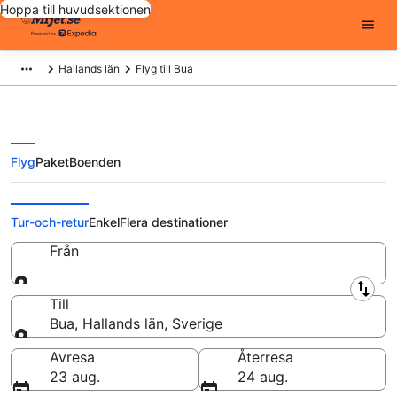
Hoppa till huvudsektionen
Hallands län
Flyg till Bua
Flyg
Paket
Boenden
Billiga flygbiljetter till Bua
Tur-och-retur
Enkel
Flera destinationer
Från
Från
Till
Bua, Hallands län, Sverige
Till
Avresa
Återresa
23 aug.
24 aug.