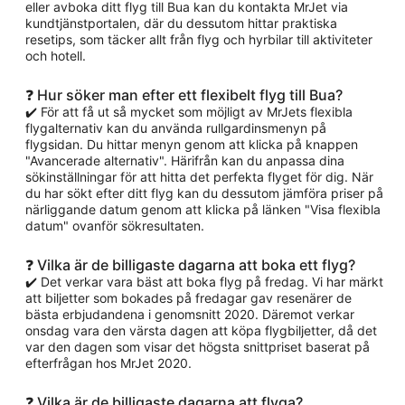
eller avboka ditt flyg till Bua kan du kontakta MrJet via
kundtjänstportalen, där du dessutom hittar praktiska
resetips, som täcker allt från flyg och hyrbilar till aktiviteter
och hotell.
❓ Hur söker man efter ett flexibelt flyg till Bua?
✔️ För att få ut så mycket som möjligt av MrJets flexibla
flygalternativ kan du använda rullgardinsmenyn på
flygsidan. Du hittar menyn genom att klicka på knappen
"Avancerade alternativ". Härifrån kan du anpassa dina
sökinställningar för att hitta det perfekta flyget för dig. När
du har sökt efter ditt flyg kan du dessutom jämföra priser på
närliggande datum genom att klicka på länken "Visa flexibla
datum" ovanför sökresultaten.
❓ Vilka är de billigaste dagarna att boka ett flyg?
✔️ Det verkar vara bäst att boka flyg på fredag. Vi har märkt
att biljetter som bokades på fredagar gav resenärer de
bästa erbjudandena i genomsnitt 2020. Däremot verkar
onsdag vara den värsta dagen att köpa flygbiljetter, då det
var den dagen som visar det högsta snittpriset baserat på
efterfrågan hos MrJet 2020.
❓ Vilka är de billigaste dagarna att flyga?