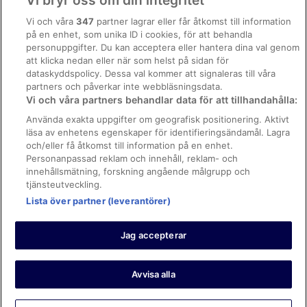
Vi bryr oss om din integritet
Allmänna regler och villkor (ej för Vrbo-bokningar)
Vi och våra
347
partner lagrar eller får åtkomst till information
på en enhet, som unika ID i cookies, för att behandla
Regler och villkor för Vrbo
personuppgifter. Du kan acceptera eller hantera dina val genom
Tillgänglighetsanpassning
att klicka nedan eller när som helst på sidan för
dataskyddspolicy. Dessa val kommer att signaleras till våra
Juridisk information/Kontakta oss
partners och påverkar inte webbläsningsdata.
Vi och våra partners behandlar data för att tillhandahålla:
Riktlinjer för innehåll och anmäla innehåll
Använda exakta uppgifter om geografisk positionering. Aktivt
läsa av enhetens egenskaper för identifieringsändamål. Lagra
Hjälp
och/eller få åtkomst till information på en enhet.
Kontakta oss
Personanpassad reklam och innehåll, reklam- och
innehållsmätning, forskning angående målgrupp och
Avboka eller ändra din bokning
tjänsteutveckling.
Boka ett flyg med flygbolagskredit
Lista över partner (leverantörer)
Återbetalningsprocess och tidslinjer
Jag accepterar
© 2026 Expedia, Inc., ett företag inom Expedia Group.
https://www.expediagroup.com/ Med ensamrätt. MrJet är ett
varumärke eller registrerat varumärke som tillhör Expedia, Inc.
Avvisa alla