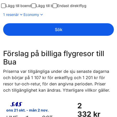
Lägg till boende
Lägg till bil
Endast direktflyg
1 resenär
Economy
Sök
Förslag på billiga flygresor till
Bua
Priserna var tillgängliga under de sju senaste dagarna
och börjar på 1 107 kr för enkelflyg och 1 201 kr för
resor tur-och-retur, för den angivna perioden. Priser
och tillgänglighet kan ändras. Ytterligare villkor gäller.
Välj flyg med Scandinavian Airlines, med avresa ons 21 okt
2
2
332 kr
ons 21 okt. - mån 2 nov.
332 kr
Tur-