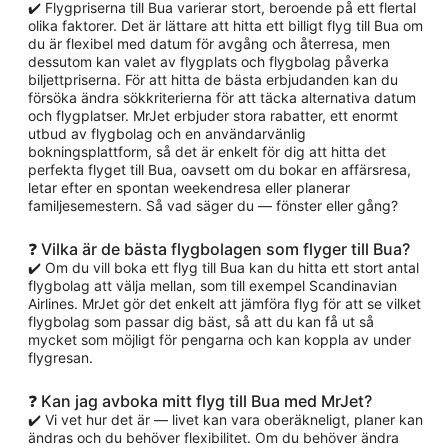
✔️ Flygpriserna till Bua varierar stort, beroende på ett flertal
olika faktorer. Det är lättare att hitta ett billigt flyg till Bua om
du är flexibel med datum för avgång och återresa, men
dessutom kan valet av flygplats och flygbolag påverka
biljettpriserna. För att hitta de bästa erbjudanden kan du
försöka ändra sökkriterierna för att täcka alternativa datum
och flygplatser. MrJet erbjuder stora rabatter, ett enormt
utbud av flygbolag och en användarvänlig
bokningsplattform, så det är enkelt för dig att hitta det
perfekta flyget till Bua, oavsett om du bokar en affärsresa,
letar efter en spontan weekendresa eller planerar
familjesemestern. Så vad säger du — fönster eller gång?
❓ Vilka är de bästa flygbolagen som flyger till Bua?
✔️ Om du vill boka ett flyg till Bua kan du hitta ett stort antal
flygbolag att välja mellan, som till exempel Scandinavian
Airlines. MrJet gör det enkelt att jämföra flyg för att se vilket
flygbolag som passar dig bäst, så att du kan få ut så
mycket som möjligt för pengarna och kan koppla av under
flygresan.
❓ Kan jag avboka mitt flyg till Bua med MrJet?
✔️ Vi vet hur det är — livet kan vara oberäkneligt, planer kan
ändras och du behöver flexibilitet. Om du behöver ändra