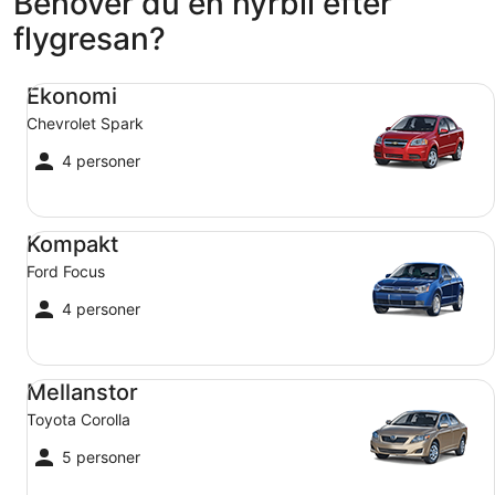
Behöver du en hyrbil efter
september
14
flygresan?
5
Ekonomi Chevrolet Spark
Ekonomi
Chevrolet Spark
4 personer
Kompakt Ford Focus
Kompakt
Ford Focus
4 personer
Mellanstor Toyota Corolla
Mellanstor
Toyota Corolla
5 personer