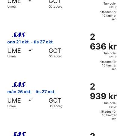
UME
GOT
och-
Tur-och-
Umeå
Göteborg
retur
retur,
hittades för
hittades
10 timmar
sen
för
10
Välj flyg med Scandinavian Airlines, med avresa ons 21 okt.
timmar
2
2
sen
636 kr
ons 21 okt. - tis 27 okt.
636 kr
Tur-
UME
GOT
och-
Tur-och-
Umeå
Göteborg
retur
retur,
hittades för
hittades
10 timmar
sen
för
10
Välj flyg med Scandinavian Airlines, med avresa mån 26 okt
timmar
2
2
sen
939 kr
mån 26 okt. - tis 27 okt.
939 kr
Tur-
UME
GOT
och-
Tur-och-
Umeå
Göteborg
retur
retur,
hittades för
hittades
10 timmar
sen
för
10
Välj flyg med Scandinavian Airlines, med avresa ons 21 okt
timmar
2