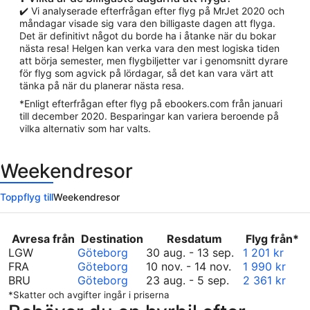
✔️ Vi analyserade efterfrågan efter flyg på MrJet 2020 och
måndagar visade sig vara den billigaste dagen att flyga.
Det är definitivt något du borde ha i åtanke när du bokar
nästa resa! Helgen kan verka vara den mest logiska tiden
att börja semester, men flygbiljetter var i genomsnitt dyrare
för flyg som agvick på lördagar, så det kan vara värt att
tänka på när du planerar nästa resa.
*Enligt efterfrågan efter flyg på ebookers.com från januari
till december 2020. Besparingar kan variera beroende på
vilka alternativ som har valts.
Weekendresor
Toppflyg till
Weekendresor
Avresa från
Destination
Resdatum
Flyg från*
augusti
LGW
Göteborg
30 aug.
-
13 sep.
1 201 kr
november
30
FRA
Göteborg
10 nov.
-
14 nov.
1 990 kr
augusti
10
till
BRU
Göteborg
23 aug.
-
5 sep.
2 361 kr
23
till
september
*Skatter och avgifter ingår i priserna
till
november
13