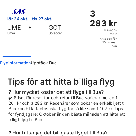
10
Välj flyg med Scandinavian Airlines, med avresa lör 24 okt.
timmar
3
3
sen
283 kr
lör 24 okt. - tis 27 okt.
283 kr
Tur-
UME
GOT
och-
Tur-och-
Umeå
Göteborg
retur
retur,
hittades för
hittades
10 timmar
sen
för
10
timmar
Flyginformation
Upptäck Bua
sen
Tips för att hitta billiga flyg
❓ Hur mycket kostar det att flyga till Bua?
✔️ Priset för resor tur-och-retur till Bua varierar mellan 1
201 kr och 3 283 kr. Resenärer som bokar en enkelbiljett till
Bua kan hitta fantastiska flyg för så lite som 1 107 kr. Tips
för fyndjägare: Oktober är den bästa månaden att hitta ett
billigt flyg till Bua.
❓ Hur hittar jag det billigaste flyget till Bua?