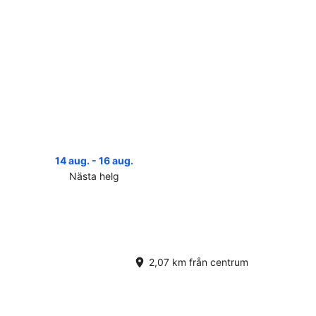
14 aug. - 16 aug.
Nästa helg
a
serna
r
ta
2,07 km från centrum
,
.