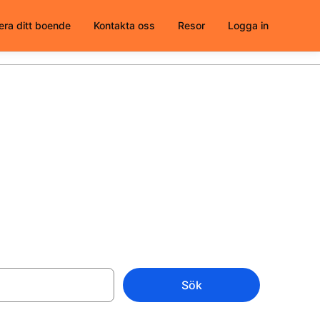
era ditt boende
Kontakta oss
Resor
Logga in
ja från
Sök