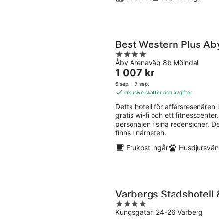
Best Western Plus Ab
4
Åby Arenaväg 8b Mölndal
out
Priset
1 007 kr
of
är
5
6 sep. – 7 sep.
1 007 kr
inklusive skatter och avgifter
per
Detta hotell för affärsresenären li
natt
gratis wi-fi och ett fitnesscent
personalen i sina recensioner. 
finns i närheten.
Frukost ingår
Husdjursvänl
Varbergs Stadshotell 
4
Kungsgatan 24-26 Varberg
out