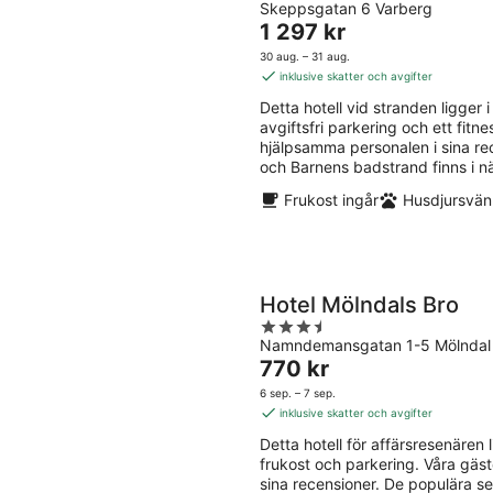
Skeppsgatan 6 Varberg
out
Priset
1 297 kr
of
är
5
30 aug. – 31 aug.
1 297 kr
inklusive skatter och avgifter
per
Detta hotell vid stranden ligger i 
natt
avgiftsfri parkering och ett fitn
hjälpsamma personalen i sina re
och Barnens badstrand finns i n
Frukost ingår
Husdjursvänl
Hotel Mölndals Bro
3.5
Namndemansgatan 1-5 Mölndal
out
Priset
770 kr
of
är
5
6 sep. – 7 sep.
770 kr
inklusive skatter och avgifter
per
Detta hotell för affärsresenären li
natt
frukost och parkering. Våra gäs
sina recensioner. De populära se