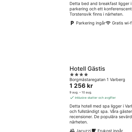
-
-
5
Detta bed and breakfast ligger i Ås
10
16
parkering och ett konferenscent
aug.
aug
Torstensvik finns i närheten.
Parkering ingår
Gratis wi-f
Hotell Gästis
4
Borgmästaregatan 1 Varberg
out
Priset
1 256 kr
of
är
5
9 aug. – 10 aug.
1 256 kr
inklusive skatter och avgifter
per
Detta hotell med spa ligger i Varbe
natt
och fullständigt spa. Våra gäste
recensioner. De populära sevärd
närheten.
Jacuzzi
Frukost ingår