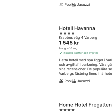
Pool
Jacuzzi
Hotell Havanna
4
Krabbes väg 4 Varberg
out
Priset
1 545 kr
of
är
5
9 aug. – 10 aug.
1 545 kr
inklusive skatter och avgifter
per
Detta hotell med spa ligger i Varbe
natt
och avgiftsfri parkering. Våra g
sina recensioner. De populära 
Varbergs fästning finns i närhete
Pool
Jacuzzi
Home Hotel Fregatten
4