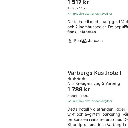
Priset
1 517 kr
of
är
5
9 aug. – 10 aug.
1 517 kr
inklusive skatter och avgifter
per
Detta hotell med spa ligger i Varbe
natt
och 2 inomhuspooler. De populä
finns i närheten.
Pool
Jacuzzi
Varbergs Kusthotell
4
Nils Kreugers väg 5 Varberg
out
Priset
1 788 kr
of
är
5
31 aug. – 1 sep.
1 788 kr
inklusive skatter och avgifter
per
Detta hotell vid stranden ligger i 
natt
wi-fi och avgiftsfri parkering. 
personalen i sina recensioner. 
Strandpromenaden i Varberg finn