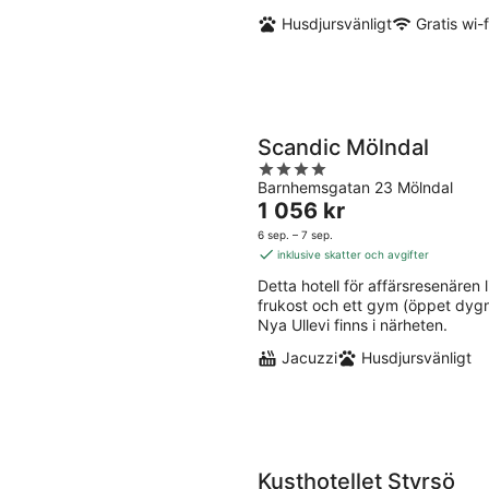
Husdjursvänligt
Gratis wi-f
Scandic Mölndal
4
Barnhemsgatan 23 Mölndal
out
Priset
1 056 kr
of
är
5
6 sep. – 7 sep.
1 056 kr
inklusive skatter och avgifter
per
Detta hotell för affärsresenären li
natt
frukost och ett gym (öppet dygn
Nya Ullevi finns i närheten.
Jacuzzi
Husdjursvänligt
Kusthotellet Styrsö