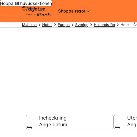
Hoppa till huvudsektionen
Shoppa resor
MrJet.se
Hotell
Europa
Sverige
Hallands län
Hotell i Å
Billiga hotell 
Hotell från 770 kr
Incheckning
Utc
Ange datum
Ang