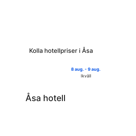
Kolla hotellpriser i Åsa
8 aug. - 9 aug.
Ikväll
Kolla
priserna
i
Åsa hotell
Åsa
för
ikväll,
8
aug.
-