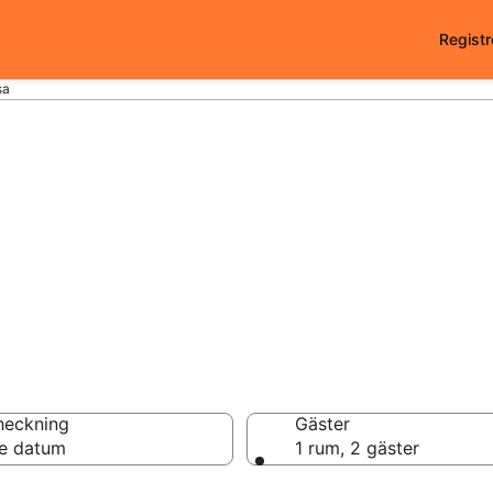
Registr
sa
i Åsa - 272 att väl
heckning
Gäster
e datum
1 rum, 2 gäster