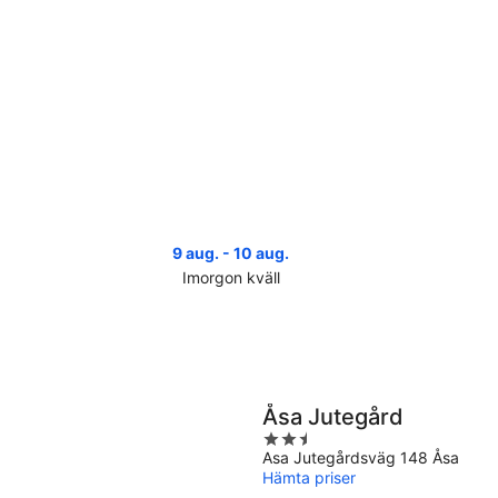
9 aug. - 10 aug.
Imorgon kväll
Kolla
Koll
priserna
pri
i
i
Åsa
Åsa
för
infö
imorgon
näs
Åsa Jutegård
natt,
helg
2.5
9
14
Asa Jutegårdsväg 148 Åsa
out
aug.
aug
Hämta priser
of