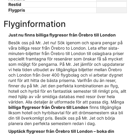
Restid
Flygpris
Flyginformation
Just nu finns billiga flygresor från Örebro till London
Besök oss på Mr. Jet nu! Sök igenom och spara pengar på
våra billiga resor från Örebro to London. Leta efter sista-
minuten-biljetter från Örebro till London till oslagbara priser
speciellt framtagna för resenärer som önskar få så mycket
som möjligt för pengarna. På Mr. Jet jämför och uppdaterar
vi hela tiden utbudet av tillgängliga biljetter mellan Örebro
och London från över 400 flygbolag och vi arbetar dygnet
runt för att hitta de bästa priserna. Varifrån du än reser,
finner du på Mr. Jet den perfekta kombinationen av flyg,
hotell och hyrbil för en fantastisk semester till rimligt pris, allt
med hjälp av vår smidiga databas med resor över hela
världen. Alla detaljer är utformade för att passa dig. Många
billiga flygresor från Örebro till London
finns tillgängliga
liksom hotell och hyrbilsavtal för att drömsemestern ska bli
din till överkomligt pris. Besök oss på Mr. Jet och börja
planera den perfekta semestern redan i dag.
Upptäck flygresor från Örebro till London – boka din