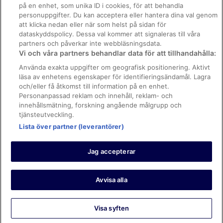
Hotell i närheten av Madame Tussauds vaxmuseum
på en enhet, som unika ID i cookies, för att behandla
Regler och villkor för Vrbo
personuppgifter. Du kan acceptera eller hantera dina val genom
Hotell i närheten av Marble Arch
Tillgänglighetsanpassning
att klicka nedan eller när som helst på sidan för
dataskyddspolicy. Dessa val kommer att signaleras till våra
Hotell i Marylebone
Juridisk information/Kontakta oss
partners och påverkar inte webbläsningsdata.
Hotell i Mayfair
Vi och våra partners behandlar data för att tillhandahålla:
Riktlinjer för innehåll och anmäla innehåll
Hotell i Pimlico
Använda exakta uppgifter om geografisk positionering. Aktivt
läsa av enhetens egenskaper för identifieringsändamål. Lagra
Hjälp
Hotell i närheten av Saint Paul's Cathedral
och/eller få åtkomst till information på en enhet.
Hotell i Shoreditch
Kontakta oss
Personanpassad reklam och innehåll, reklam- och
innehållsmätning, forskning angående målgrupp och
Hotell i Soho
Avboka eller ändra din bokning
tjänsteutveckling.
Hotell i South Bank
Boka ett flyg med flygbolagskredit
Lista över partner (leverantörer)
Hotell i South Kensington
Återbetalningsprocess och tidslinjer
Jag accepterar
Hotell i St James
© 2026 Expedia, Inc., ett företag inom Expedia Group.
Hotell i närheten av St. Thomas' Hospital
https://www.expediagroup.com/ Med ensamrätt. MrJet är ett
varumärke eller registrerat varumärke som tillhör Expedia, Inc.
Avvisa alla
Hotell i närheten av The Shard
Hotell i närheten av Tower Bridge
Visa syften
Hotell i Tower Hill