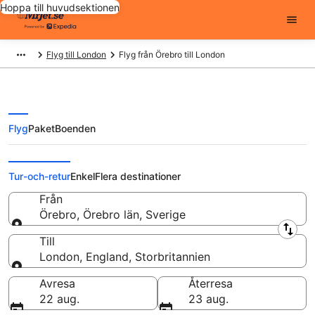
Hoppa till huvudsektionen
Flyg till London
Flyg från Örebro till London
Flyg
Paket
Boenden
Flyg från Örebro till London från
Tur-och-retur
Enkel
Flera destinationer
Från
Örebro, Örebro län, Sverige
Från
Till
London, England, Storbritannien
Till
Avresa
Återresa
22 aug.
23 aug.