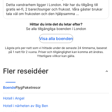
of
Detta vandrarhem ligger i London. Här har du tillgång till
5
gratis wi-fi, 2 barer/lounger och frukost. Våra gäster brukar
tala väl om frukosten och den hjälpsamma ...
Hittar du inte det du letar efter?
Se alla tillgängliga boenden i London
Visa alla boenden
Lägsta pris per natt som vi hittade under de senaste 24 timmarna, baserat
på 1 natt för 2 vuxna. Priser och tillgänglighet kan komma att ändras.
Ytterligare villkor kan gälla.
Fler reseidéer
Boende
Flyg
Paketresor
Hotell i Angel
Hotell i närheten av Big Ben