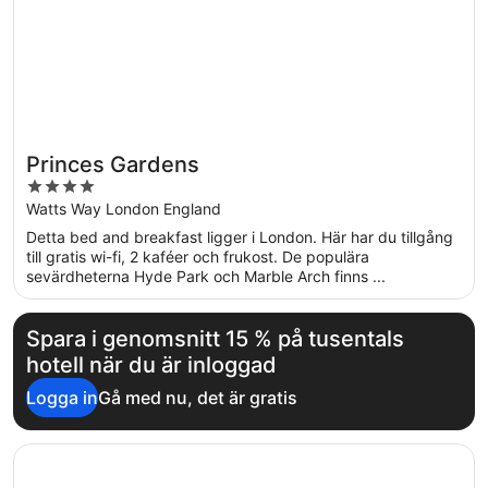
Princes Gardens
4
out
Watts Way London England
of
Detta bed and breakfast ligger i London. Här har du tillgång
5
till gratis wi-fi, 2 kaféer och frukost. De populära
sevärdheterna Hyde Park och Marble Arch finns ...
Spara i genomsnitt 15 % på tusentals
hotell när du är inloggad
Logga in
Gå med nu, det är gratis
Öppnas i ett nytt fönster
The Tower Hotel, by Thistle