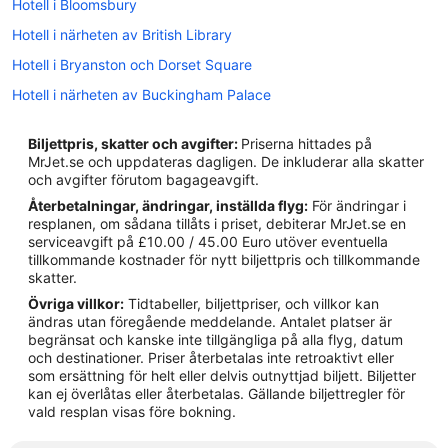
Hotell i Bloomsbury
Hotell i närheten av British Library
Hotell i Bryanston och Dorset Square
Hotell i närheten av Buckingham Palace
Hotell i Camden Town
Biljettpris, skatter och avgifter:
Priserna hittades på
Hotell i Chinatown
MrJet.se och uppdateras dagligen. De inkluderar alla skatter
och avgifter förutom bagageavgift.
Hotell i City of London
Återbetalningar, ändringar, inställda flyg:
För ändringar i
B&B i England
resplanen, om sådana tillåts i priset, debiterar MrJet.se en
serviceavgift på £10.00 / 45.00 Euro utöver eventuella
Fjällstugor i England
tillkommande kostnader för nytt biljettpris och tillkommande
Pensionat i England
skatter.
Övriga villkor:
Tidtabeller, biljettpriser, och villkor kan
Vandrarhem i England
ändras utan föregående meddelande. Antalet platser är
Hotell i England
begränsat och kanske inte tillgängliga på alla flyg, datum
och destinationer. Priser återbetalas inte retroaktivt eller
Lägenhetshotell i England
som ersättning för helt eller delvis outnyttjad biljett. Biljetter
kan ej överlåtas eller återbetalas. Gällande biljettregler för
Resorter i England
vald resplan visas före bokning.
Stugor i England