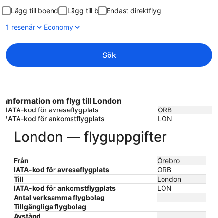
Lägg till boende
Lägg till bil
Endast direktflyg
1 resenär
Economy
Sök
Information om flyg till London
IATA-kod för avreseflygplats
ORB
IATA-kod för ankomstflygplats
LON
London — flyguppgifter
Från
Örebro
IATA-kod för avreseflygplats
ORB
Till
London
IATA-kod för ankomstflygplats
LON
Antal verksamma flygbolag
Tillgängliga flygbolag
Avstånd