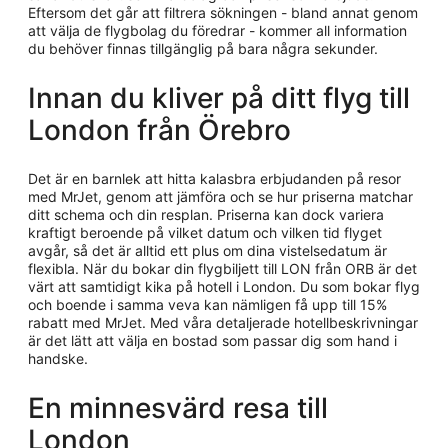
Eftersom det går att filtrera sökningen - bland annat genom
att välja de flygbolag du föredrar - kommer all information
du behöver finnas tillgänglig på bara några sekunder.
Innan du kliver på ditt flyg till
London från Örebro
Det är en barnlek att hitta kalasbra erbjudanden på resor
med MrJet, genom att jämföra och se hur priserna matchar
ditt schema och din resplan. Priserna kan dock variera
kraftigt beroende på vilket datum och vilken tid flyget
avgår, så det är alltid ett plus om dina vistelsedatum är
flexibla. När du bokar din flygbiljett till LON från ORB är det
värt att samtidigt kika på hotell i London. Du som bokar flyg
och boende i samma veva kan nämligen få upp till 15%
rabatt med MrJet. Med våra detaljerade hotellbeskrivningar
är det lätt att välja en bostad som passar dig som hand i
handske.
En minnesvärd resa till
London