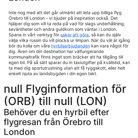
Inte nog med att det går utmärkt att leta upp billiga flyg
Örebro till London - vi bjuder på inspiration också. Det
hjälper dig som vill ta reda på vad för slags underhållning,
sevärdheter och andra guldkorn som väntar i London.
Spana in vårt verktyg för
saker att göra
, så kan du själv
välja vilka russin du vill plocka ur limpan. När du väl är igång
bör du kolla om våra
hyrbilserbjudanden
kan vara något för
dig. Även om din destination har välfungerande
kommunaltrafik finns inget som bräcker att ha tillgång till
egen bil. På så sätt sparar du in taxiutgifter på kvällstid, kan
ta med dig sportutrustning utan att få ryggskott, eller helt
enkelt njuta av landsbygden i din egen takt.
null Flyginformation för
(ORB) till null (LON)
Behöver du en hyrbil efter
flygresan från Örebro till
London