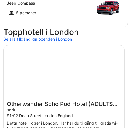
Jeep Compass
5 personer
Topphotell i London
Se alla tillgängliga boenden i London
Öppnas i ett nytt fönster
Otherwander Soho Pod Hotel (ADULTS ONLY)
Otherwander Soho Pod Hotel (ADULTS
2
ONLY)
out
91-92 Dean Street London England
of
Detta hotell ligger i London. Här har du tillgång till gratis wi-
5