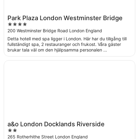
Park Plaza London Westminster Bridge
4
out
200 Westminster Bridge Road London England
of
Detta hotell med spa ligger i London. Här har du tillgång till
5
fullständigt spa, 2 restauranger och frukost. Våra gäster
brukar tala väl om den hjälpsamma personalen ...
Öppnas i ett nytt fönster
a&o London Docklands Riverside
a&o London Docklands Riverside
2
out
265 Rotherhithe Street London England