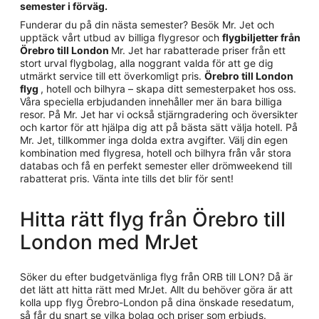
semester i förväg.
Funderar du på din nästa semester? Besök Mr. Jet och
upptäck vårt utbud av billiga flygresor och
flygbiljetter från
Örebro till London
Mr. Jet har rabatterade priser från ett
stort urval flygbolag, alla noggrant valda för att ge dig
utmärkt service till ett överkomligt pris.
Örebro till London
flyg
, hotell och bilhyra – skapa ditt semesterpaket hos oss.
Våra speciella erbjudanden innehåller mer än bara billiga
resor. På Mr. Jet har vi också stjärngradering och översikter
och kartor för att hjälpa dig att på bästa sätt välja hotell. På
Mr. Jet, tillkommer inga dolda extra avgifter. Välj din egen
kombination med flygresa, hotell och bilhyra från vår stora
databas och få en perfekt semester eller drömweekend till
rabatterat pris. Vänta inte tills det blir för sent!
Hitta rätt flyg från Örebro till
London med MrJet
Söker du efter budgetvänliga flyg från ORB till LON? Då är
det lätt att hitta rätt med MrJet. Allt du behöver göra är att
kolla upp flyg Örebro-London på dina önskade resedatum,
så får du snart se vilka bolag och priser som erbjuds.