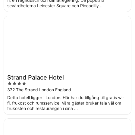
fi, en regndusch och klimatreglering. De populära
sevärdheterna Leicester Square och Piccadilly ...
Öppnas i ett nytt fönster
Strand Palace Hotel
Strand Palace Hotel
4
out
372 The Strand London England
of
Detta hotell ligger i London. Här har du tillgång till gratis wi-
5
fi, frukost och rumsservice. Våra gäster brukar tala väl om
frukosten och restaurangen i sina ...
Öppnas i ett nytt fönster
Princes Gardens