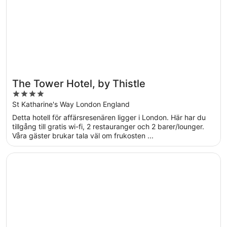
The Tower Hotel, by Thistle
4
out
St Katharine's Way London England
of
Detta hotell för affärsresenären ligger i London. Här har du
5
tillgång till gratis wi-fi, 2 restauranger och 2 barer/lounger.
Våra gäster brukar tala väl om frukosten ...
Öppnas i ett nytt fönster
Park Plaza London Westminster Bridge