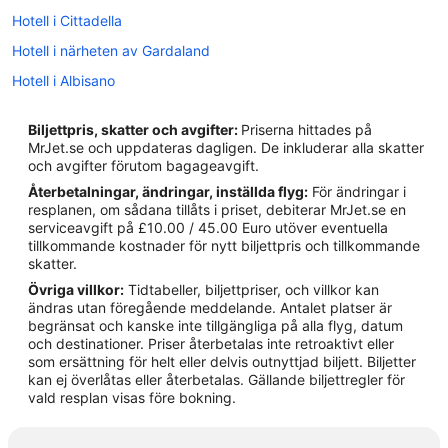
Hotell i Cittadella
Hotell i närheten av Gardaland
Hotell i Albisano
Hotell i Bardolino
Biljettpris, skatter och avgifter:
Priserna hittades på
Hotell i Calmasino
MrJet.se och uppdateras dagligen. De inkluderar alla skatter
och avgifter förutom bagageavgift.
Hotell i Castel d'Azzano
Återbetalningar, ändringar, inställda flyg:
För ändringar i
Hotell i Castelnuovo del Garda
resplanen, om sådana tillåts i priset, debiterar MrJet.se en
serviceavgift på £10.00 / 45.00 Euro utöver eventuella
Hotell i Castion Veronese
tillkommande kostnader för nytt biljettpris och tillkommande
Hotell i Cavalcaselle
skatter.
Övriga villkor:
Tidtabeller, biljettpriser, och villkor kan
Hotell i Cola
ändras utan föregående meddelande. Antalet platser är
Hotell i Costermano sul Garda
begränsat och kanske inte tillgängliga på alla flyg, datum
och destinationer. Priser återbetalas inte retroaktivt eller
Hotell i Fumane
som ersättning för helt eller delvis outnyttjad biljett. Biljetter
kan ej överlåtas eller återbetalas. Gällande biljettregler för
Hotell i Garda
vald resplan visas före bokning.
Hotell i Lazise
Hotell i Mezzane di Sotto