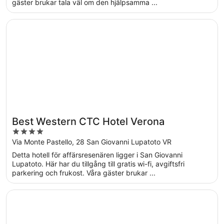
gäster brukar tala väl om den hjälpsamma ...
Öppnas i ett nytt fönster
Best Western CTC Hotel Verona
Best Western CTC Hotel Verona
4
out
Via Monte Pastello, 28 San Giovanni Lupatoto VR
of
Detta hotell för affärsresenären ligger i San Giovanni
5
Lupatoto. Här har du tillgång till gratis wi-fi, avgiftsfri
parkering och frukost. Våra gäster brukar ...
Öppnas i ett nytt fönster
Hotel Maxim