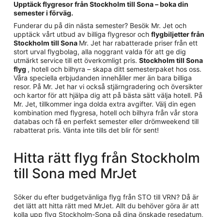
Upptäck flygresor från Stockholm till Sona – boka din
semester i förväg.
Funderar du på din nästa semester? Besök Mr. Jet och
upptäck vårt utbud av billiga flygresor och
flygbiljetter från
Stockholm till Sona
Mr. Jet har rabatterade priser från ett
stort urval flygbolag, alla noggrant valda för att ge dig
utmärkt service till ett överkomligt pris.
Stockholm till Sona
flyg
, hotell och bilhyra – skapa ditt semesterpaket hos oss.
Våra speciella erbjudanden innehåller mer än bara billiga
resor. På Mr. Jet har vi också stjärngradering och översikter
och kartor för att hjälpa dig att på bästa sätt välja hotell. På
Mr. Jet, tillkommer inga dolda extra avgifter. Välj din egen
kombination med flygresa, hotell och bilhyra från vår stora
databas och få en perfekt semester eller drömweekend till
rabatterat pris. Vänta inte tills det blir för sent!
Hitta rätt flyg från Stockholm
till Sona med MrJet
Söker du efter budgetvänliga flyg från STO till VRN? Då är
det lätt att hitta rätt med MrJet. Allt du behöver göra är att
kolla upp flyg Stockholm-Sona på dina önskade resedatum,