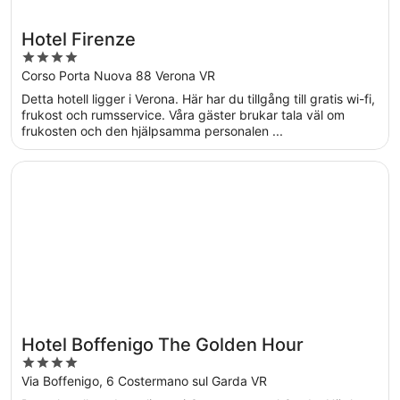
Hotel Firenze
4
out
Corso Porta Nuova 88 Verona VR
of
Detta hotell ligger i Verona. Här har du tillgång till gratis wi-fi,
5
frukost och rumsservice. Våra gäster brukar tala väl om
frukosten och den hjälpsamma personalen ...
Öppnas i ett nytt fönster
Hotel Boffenigo The Golden Hour
Hotel Boffenigo The Golden Hour
4
out
Via Boffenigo, 6 Costermano sul Garda VR
of