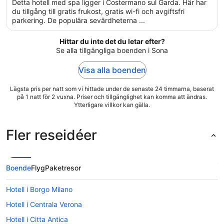
Detta hotell med spa ligger i Costermano sul Garda. Här har
5
du tillgång till gratis frukost, gratis wi-fi och avgiftsfri
parkering. De populära sevärdheterna ...
Hittar du inte det du letar efter?
Se alla tillgängliga boenden i Sona
Visa alla boenden
Lägsta pris per natt som vi hittade under de senaste 24 timmarna, baserat
på 1 natt för 2 vuxna. Priser och tillgänglighet kan komma att ändras.
Ytterligare villkor kan gälla.
Fler reseidéer
Boende
Flyg
Paketresor
Hotell i Borgo Milano
Hotell i Centrala Verona
Hotell i Citta Antica