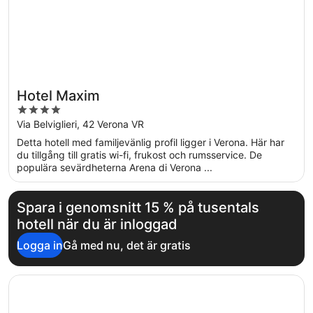
Hotel Maxim
4
out
Via Belviglieri, 42 Verona VR
of
Detta hotell med familjevänlig profil ligger i Verona. Här har
5
du tillgång till gratis wi-fi, frukost och rumsservice. De
populära sevärdheterna Arena di Verona ...
Spara i genomsnitt 15 % på tusentals
hotell när du är inloggad
Logga in
Gå med nu, det är gratis
Öppnas i ett nytt fönster
Hotel Sirmione Terme