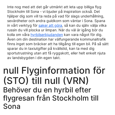
Inte nog med att det går utmärkt att leta upp billiga flyg
Stockholm till Sona - vi bjuder på inspiration också. Det
hjälper dig som vill ta reda på vad för slags underhållning,
sevärdheter och andra guldkorn som väntar i Sona. Spana
in vårt verktyg för
saker att göra
, så kan du själv välja vilka
russin du vill plocka ur limpan. När du väl är igång bör du
kolla om våra
hyrbilserbjudanden
kan vara något för dig.
Även om din destination har välfungerande kommunaltrafik
finns inget som bräcker att ha tillgång till egen bil. På så sätt
sparar du in taxiutgifter på kvällstid, kan ta med dig
sportutrustning utan att få ryggskott, eller helt enkelt njuta
av landsbygden i din egen takt.
null Flyginformation för
(STO) till null (VRN)
Behöver du en hyrbil efter
flygresan från Stockholm till
Sona