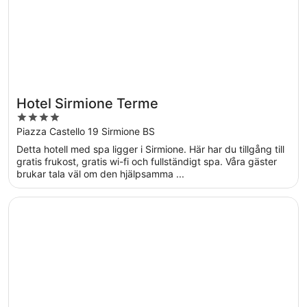
Hotel Sirmione Terme
4
out
Piazza Castello 19 Sirmione BS
of
Detta hotell med spa ligger i Sirmione. Här har du tillgång till
5
gratis frukost, gratis wi-fi och fullständigt spa. Våra gäster
brukar tala väl om den hjälpsamma ...
Öppnas i ett nytt fönster
Hotel Firenze