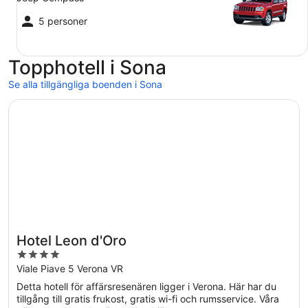
5 personer
Topphotell i Sona
Se alla tillgängliga boenden i Sona
Öppnas i ett nytt fönster
Hotel Leon d'Oro
Hotel Leon d'Oro
4
out
Viale Piave 5 Verona VR
of
Detta hotell för affärsresenären ligger i Verona. Här har du
5
tillgång till gratis frukost, gratis wi-fi och rumsservice. Våra