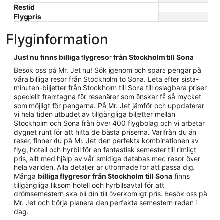
Restid
Flygpris
Flyginformation
Just nu finns billiga flygresor från Stockholm till Sona
Besök oss på Mr. Jet nu! Sök igenom och spara pengar på
våra billiga resor från Stockholm to Sona. Leta efter sista-
minuten-biljetter från Stockholm till Sona till oslagbara priser
speciellt framtagna för resenärer som önskar få så mycket
som möjligt för pengarna. På Mr. Jet jämför och uppdaterar
vi hela tiden utbudet av tillgängliga biljetter mellan
Stockholm och Sona från över 400 flygbolag och vi arbetar
dygnet runt för att hitta de bästa priserna. Varifrån du än
reser, finner du på Mr. Jet den perfekta kombinationen av
flyg, hotell och hyrbil för en fantastisk semester till rimligt
pris, allt med hjälp av vår smidiga databas med resor över
hela världen. Alla detaljer är utformade för att passa dig.
Många
billiga flygresor från Stockholm till Sona
finns
tillgängliga liksom hotell och hyrbilsavtal för att
drömsemestern ska bli din till överkomligt pris. Besök oss på
Mr. Jet och börja planera den perfekta semestern redan i
dag.