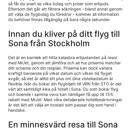
så får du snart se vilka bolag och priser som erbjuds.
Eftersom det går att filtrera sökningen - bland annat genom
att välja de flygbolag du föredrar - kommer all information
du behöver finnas tillgänglig på bara några sekunder.
Innan du kliver på ditt flyg till
Sona från Stockholm
Det är en barnlek att hitta kalasbra erbjudanden på resor
med MrJet, genom att jämföra och se hur priserna matchar
ditt schema och din resplan. Priserna kan dock variera
kraftigt beroende på vilket datum och vilken tid flyget
avgår, så det är alltid ett plus om dina vistelsedatum är
flexibla. När du bokar din flygbiljett till VRN från STO är det
värt att samtidigt kika på hotell i Sona. Du som bokar flyg
och boende i samma veva kan nämligen få upp till 15%
rabatt med MrJet. Med våra detaljerade hotellbeskrivningar
är det lätt att välja en bostad som passar dig som hand i
handske.
En minnesvärd resa till Sona