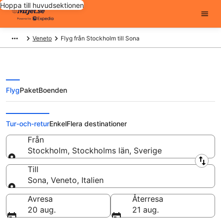
Hoppa till huvudsektionen
Veneto
Flyg från Stockholm till Sona
Flyg
Paket
Boenden
Flyg från Stockholm till Sona från
Tur-och-retur
Enkel
Flera destinationer
Från
Stockholm, Stockholms län, Sverige
Från
Till
Sona, Veneto, Italien
Till
Avresa
Återresa
20 aug.
21 aug.