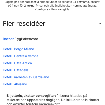
Lägsta pris per natt som vi hittade under de senaste 24 timmarna, baserat
på 1 natt för 2 vuxna. Priser och tillgänglighet kan komma att ändras.
Ytterligare villkor kan gälla.
Fler reseidéer
Boende
Flyg
Paketresor
Hotell i Borgo Milano
Hotell i Centrala Verona
Hotell i Citta Antica
Hotell i Cittadella
Hotell i närheten av Gardaland
Hotell i Albisano
Hotell i Bardolino
Biljettpris, skatter och avgifter:
Priserna hittades på
Hotell i Calmasino
MrJet.se och uppdateras dagligen. De inkluderar alla skatter
och avgifter förutom bagageavgift.