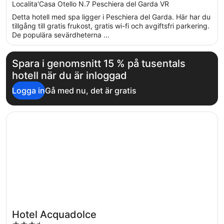
out
Localita'Casa Otello N.7 Peschiera del Garda VR
of
Detta hotell med spa ligger i Peschiera del Garda. Här har du
5
tillgång till gratis frukost, gratis wi-fi och avgiftsfri parkering.
De populära sevärdheterna ...
Spara i genomsnitt 15 % på tusentals
hotell när du är inloggad
Logga in
Gå med nu, det är gratis
Öppnas i ett nytt fönster
Hotel Acquadolce
Hotel Acquadolce