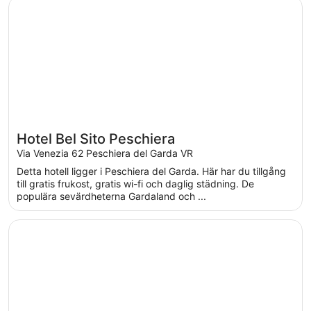
Öppnas i ett nytt fönster
Hotel Bel Sito Peschiera
Hotel Bel Sito Peschiera
Via Venezia 62 Peschiera del Garda VR
Detta hotell ligger i Peschiera del Garda. Här har du tillgång
till gratis frukost, gratis wi-fi och daglig städning. De
populära sevärdheterna Gardaland och ...
Öppnas i ett nytt fönster
Campeggio del Garda