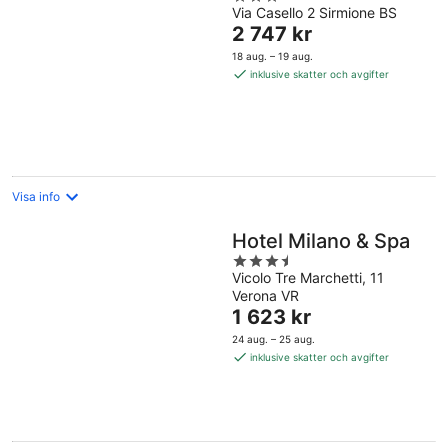
Via Casello 2 Sirmione BS
out
Priset
2 747 kr
of
är
5
18 aug. – 19 aug.
2 747 kr
inklusive skatter och avgifter
per
natt
Visa info
Hotel Milano & Spa
3.5
Vicolo Tre Marchetti, 11
out
Verona VR
of
Priset
1 623 kr
5
är
24 aug. – 25 aug.
1 623 kr
inklusive skatter och avgifter
per
natt