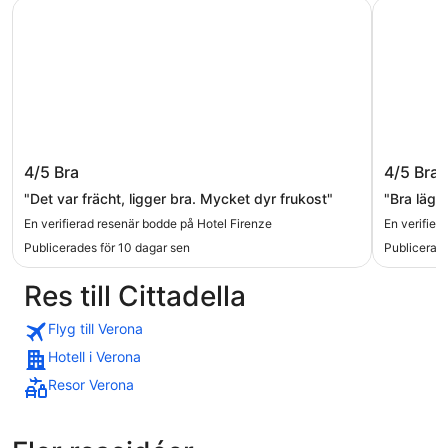
Hotel Firenze
Novo Hote
Hotel Firenze
Novo Ho
4/5
Bra
4/5
Bra
"Det var frächt, ligger bra. Mycket dyr frukost"
"Bra läge
En verifierad resenär bodde på Hotel Firenze
En verifier
Publicerades för 10 dagar sen
Publicerade
Res till Cittadella
Flyg till Verona
Hotell i Verona
Resor Verona