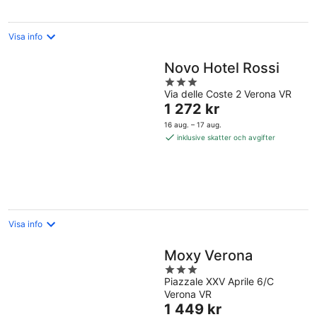
natt
Visa info
Novo Hotel Rossi
3
Via delle Coste 2 Verona VR
out
Priset
1 272 kr
of
är
5
16 aug. – 17 aug.
1 272 kr
inklusive skatter och avgifter
per
natt
Visa info
Moxy Verona
3
Piazzale XXV Aprile 6/C
out
Verona VR
of
Priset
1 449 kr
5