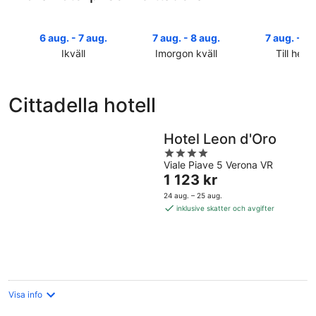
6 aug. - 7 aug.
7 aug. - 8 aug.
7 aug. - 9 
Ikväll
Imorgon kväll
Till helg
Kolla
Kolla
Kolla
priserna
priserna
priserna
i
i
i
Cittadella hotell
Cittadella
Cittadella
Cittadella
för
för
inför
ikväll,
imorgon
helgen,
Hotel Leon d'Oro
6
natt,
7
4
aug.
7
aug.
Viale Piave 5 Verona VR
out
Priset
1 123 kr
-
aug.
-
of
är
7
-
9
5
24 aug. – 25 aug.
1 123 kr
aug.
8
aug.
inklusive skatter och avgifter
per
aug.
natt
Visa info