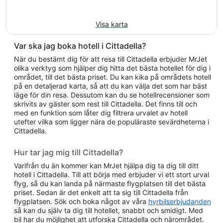
Visa karta
Var ska jag boka hotell i Cittadella?
När du bestämt dig för att resa till Cittadella erbjuder MrJet
olika verktyg som hjälper dig hitta det bästa hotellet för dig i
området, till det bästa priset. Du kan kika på områdets hotell
på en detaljerad karta, så att du kan välja det som har bäst
läge för din resa. Dessutom kan du se hotellrecensioner som
skrivits av gäster som rest till Cittadella. Det finns till och
med en funktion som låter dig filtrera urvalet av hotell
utefter vilka som ligger nära de populäraste sevärdheterna i
Cittadella.
Hur tar jag mig till Cittadella?
Varifrån du än kommer kan MrJet hjälpa dig ta dig till ditt
hotell i Cittadella. Till att börja med erbjuder vi ett stort urval
flyg, så du kan landa på närmaste flygplatsen till det bästa
priset. Sedan är det enkelt att ta sig till Cittadella från
flygplatsen. Sök och boka något av våra
hyrbilserbjudanden
så kan du själv ta dig till hotellet, snabbt och smidigt. Med
bil har du möjlighet att utforska Cittadella och närområdet.