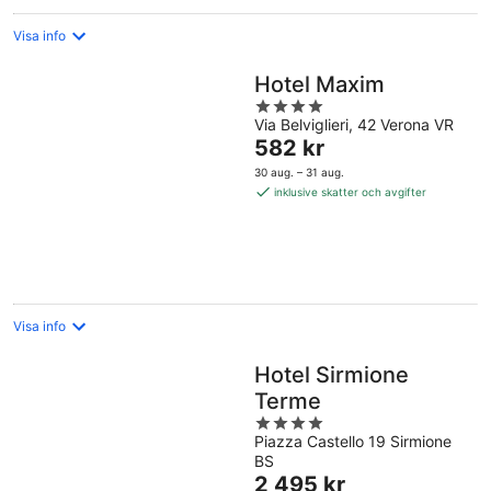
Visa info
Hotel Maxim
4
Via Belviglieri, 42 Verona VR
out
Priset
582 kr
of
är
5
30 aug. – 31 aug.
582 kr
inklusive skatter och avgifter
per
natt
Visa info
Hotel Sirmione
Terme
4
Piazza Castello 19 Sirmione
out
BS
of
Priset
2 495 kr
5