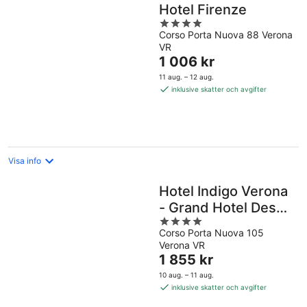
Hotel Firenze
4
Corso Porta Nuova 88 Verona
out
VR
of
Priset
1 006 kr
5
är
11 aug. – 12 aug.
1 006 kr
inklusive skatter och avgifter
per
natt
Visa info
Hotel Indigo Verona
- Grand Hotel Des
4
Arts by IHG
Corso Porta Nuova 105
out
Verona VR
of
Priset
1 855 kr
5
är
10 aug. – 11 aug.
1 855 kr
inklusive skatter och avgifter
per