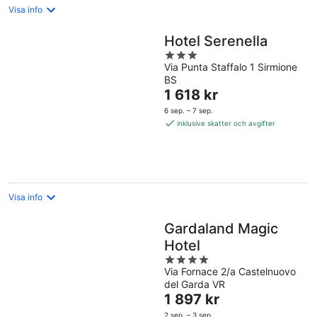
Visa info
Hotel Serenella
3
Via Punta Staffalo 1 Sirmione
out
BS
of
Priset
1 618 kr
5
är
6 sep. – 7 sep.
1 618 kr
inklusive skatter och avgifter
per
natt
Visa info
Gardaland Magic
Hotel
4
Via Fornace 2/a Castelnuovo
out
del Garda VR
of
Priset
1 897 kr
5
är
2 sep. – 3 sep.