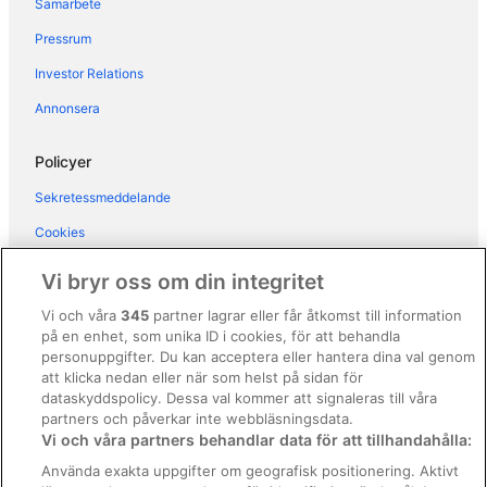
Samarbete
Hotell i Fumane
Pressrum
Hotell i Garda
Investor Relations
Hotell i Lazise
Annonsera
Hotell i Mezzane di Sotto
Hotell i Peschiera del Garda
Policyer
Hotell i Pizzoletta
Sekretessmeddelande
Hotell i San Martino Buon Albergo
Cookies
Hotell i San Pietro in Cariano
Användarvillkor
Vi bryr oss om din integritet
Hotell i Sandra
Allmänna regler och villkor (ej för Vrbo-bokningar)
Vi och våra
345
partner lagrar eller får åtkomst till information
Hotell i Sant'Ambrogio di Valpolicella
på en enhet, som unika ID i cookies, för att behandla
Regler och villkor för Vrbo
Hotell i Sona
personuppgifter. Du kan acceptera eller hantera dina val genom
Tillgänglighetsanpassning
att klicka nedan eller när som helst på sidan för
Hotell i Valeggio sul Mincio
dataskyddspolicy. Dessa val kommer att signaleras till våra
Juridisk information/Kontakta oss
Hotell i Velo Veronese
partners och påverkar inte webbläsningsdata.
Vi och våra partners behandlar data för att tillhandahålla:
Riktlinjer för innehåll och anmäla innehåll
Hotell i Verona
Använda exakta uppgifter om geografisk positionering. Aktivt
Hotell i Villafranca di Verona