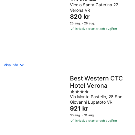
Vicolo Santa Caterina 22
Verona VR
Priset
820 kr
är
25 aug. – 26 aug.
820 kr
inklusive skatter och avgifter
per
natt
Visa info
Best Western CTC
Hotel Verona
4
Via Monte Pastello, 28 San
out
Giovanni Lupatoto VR
of
Priset
921 kr
5
är
30 aug. – 31 aug.
921 kr
inklusive skatter och avgifter
per
natt