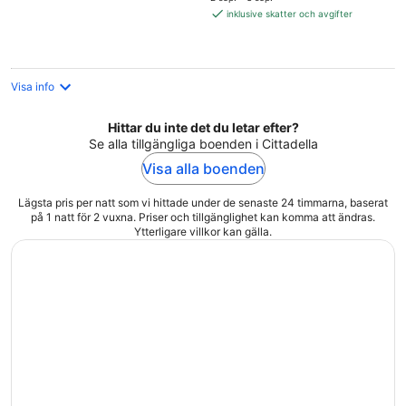
1 897 kr
inklusive skatter och avgifter
per
natt
Visa info
Hittar du inte det du letar efter?
Se alla tillgängliga boenden i Cittadella
Visa alla boenden
Lägsta pris per natt som vi hittade under de senaste 24 timmarna, baserat
på 1 natt för 2 vuxna. Priser och tillgänglighet kan komma att ändras.
Ytterligare villkor kan gälla.