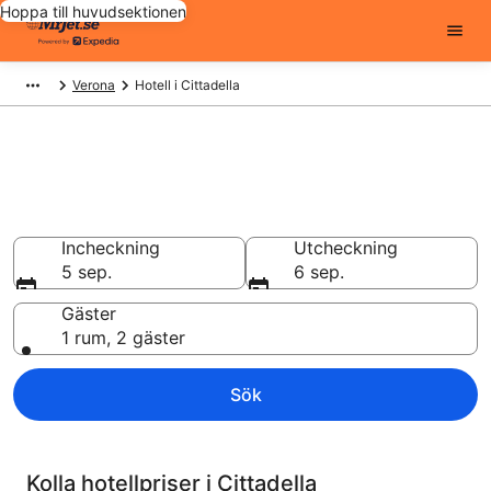
Hoppa till huvudsektionen
Verona
Hotell i Cittadella
Billiga hotell i Cittadella - 5512
att välja från
Hotell från 582 kr
Incheckning
Utcheckning
5 sep.
6 sep.
Gäster
1 rum, 2 gäster
Sök
Kolla hotellpriser i Cittadella