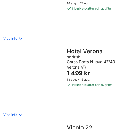
är
16 aug. – 17 aug.
1 449 kr
inklusive skatter och avgifter
per
natt
Visa info
Hotel Verona
3
Corso Porta Nuova 47/49
out
Verona VR
of
Priset
1 499 kr
5
är
18 aug. – 19 aug.
1 499 kr
inklusive skatter och avgifter
per
natt
Visa info
Vicolo 22