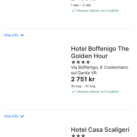
är
1 sep. – 2 sep.
2 495 kr
inklusive skatter och avgifter
per
natt
Visa info
Hotel Boffenigo The
Golden Hour
4
Via Boffenigo, 6 Costermano
out
sul Garda VR
of
Priset
2 751 kr
5
är
30 aug. – 31 aug.
2 751 kr
inklusive skatter och avgifter
per
natt
Visa info
Hotel Casa Scaligeri
3