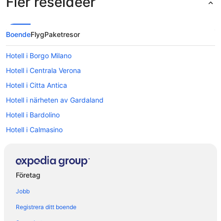
Fler reseidéer
Boende
Flyg
Paketresor
Hotell i Borgo Milano
Hotell i Centrala Verona
Hotell i Citta Antica
Hotell i närheten av Gardaland
Hotell i Bardolino
Hotell i Calmasino
Hotell i Castel d'Azzano
Hotell i Castelnuovo del Garda
Hotell i Cavalcaselle
Företag
Hotell i Cola
Jobb
Hotell i Colognola ai Colli
Registrera ditt boende
Hotell i Costermano sul Garda