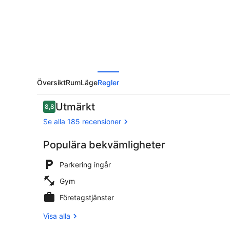
Översikt
Rum
Läge
Regler
Recensioner
Utmärkt
8,8
8,8 av 10,
Se alla 185 recensioner
Populära bekvämligheter
Exteriör
Parkering ingår
Gym
Företagstjänster
Visa alla