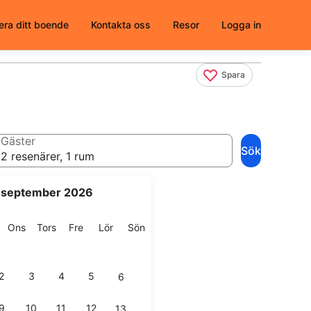
era ditt boende
Kontakta oss
Resor
Logga in
Spara
Gäster
Sök
2 resenärer, 1 rum
september 2026
g
isdag
Onsdag
Torsdag
Fredag
Lördag
Söndag
Ons
Tors
Fre
Lör
Sön
2
3
4
5
6
9
10
11
12
13