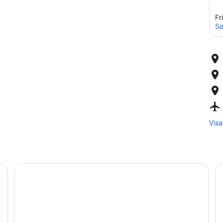
Fr
Se
Visa
en mönstrad kudde, ett fönster med gardiner och en golvlampa.