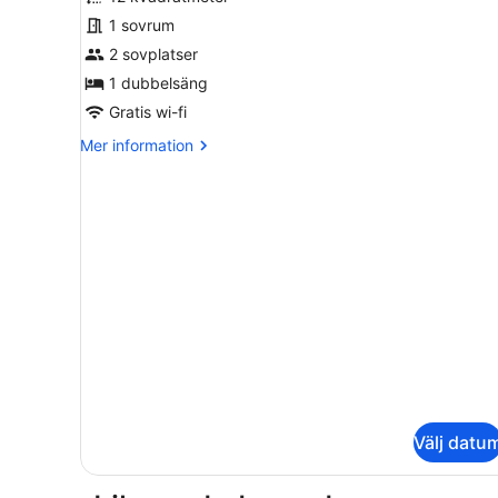
dubbelrum
1 sovrum
2 sovplatser
1 dubbelsäng
Gratis wi-fi
Mer
Mer information
information
om
Standard
dubbelrum
Välj datu