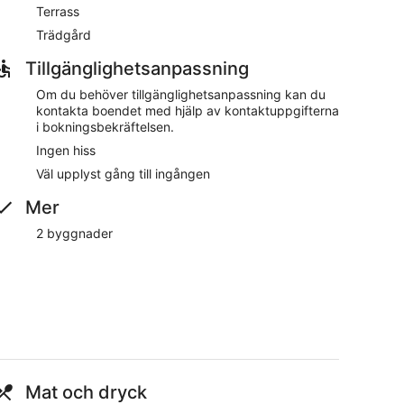
 också. Tillgång till städning är begränsad.
Terrass
Trädgård
 ett fitnesscenter, gratis wi-fi i allmänna utrymmen och
Tillgänglighetsanpassning
 parkering. Den vänliga personalen erbjuder
formation om närområdet. Här har gäster dessutom
Om du behöver tillgänglighetsanpassning kan du
kontakta boendet med hjälp av kontaktuppgifterna
i bokningsbekräftelsen.
Det finns 2 tillgängliga möteslokaler. Fitnesscenter, en
Ingen hiss
Viola som passar dem som reser i arbetet. Det är
Väl upplyst gång till ingången
8.00 till 10.00.
Mer
2 byggnader
Mat och dryck