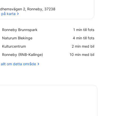
idhemsvägen 2, Ronneby, 37238
 på karta
Se på karta
Place,
Ronneby Brunnspark
‪1 min till fots‬
Ronneby
Place,
Naturum Blekinge
‪4 min till fots‬
Brunnspark
Naturum
Place,
Kulturcentrum
‪2 min med bil‬
Blekinge
Kulturcentrum
Airport,
Ronneby (RNB-Kallinge)
‪10 min med bil‬
Ronneby
(RNB-
 allt om detta område
Kallinge)