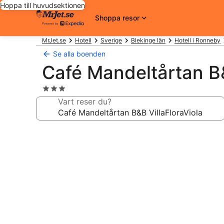
Hoppa till huvudsektionen
Shoppa resor
MrJet.se
Hotell
Sverige
Blekinge län
Hotell i Ronneby
Se alla boenden
Café Mandeltårtan B&
3.0-
stjärnigt
Vart reser du?
boende
Fotogalleri
för
Café
Mandeltårtan
B&B
VillaFloraViola