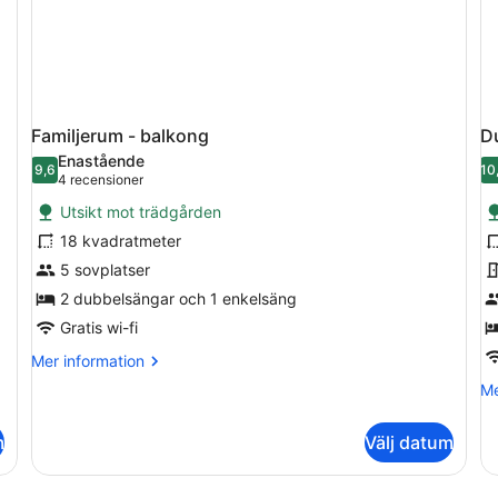
Familjerum - balkong
D
Enastående
9,6
10
9,6 av 10
(4 recensioner)
4 recensioner
Utsikt mot trädgården
18 kvadratmeter
5 sovplatser
2 dubbelsängar och 1 enkelsäng
Gratis wi-fi
Mer
Mer information
information
Me
Me
om
in
Familjerum
o
-
m
Välj datum
Du
balkong