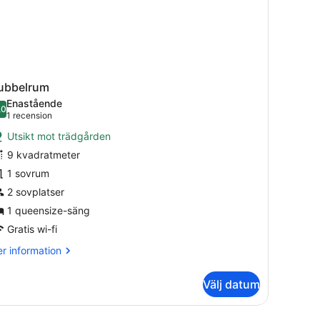
ubbelrum
Enastående
,0
10,0 av 10
(1 recension)
1 recension
Utsikt mot trädgården
9 kvadratmeter
1 sovrum
2 sovplatser
1 queensize-säng
Gratis wi-fi
r
r information
formation
m
Välj datum
bbelrum