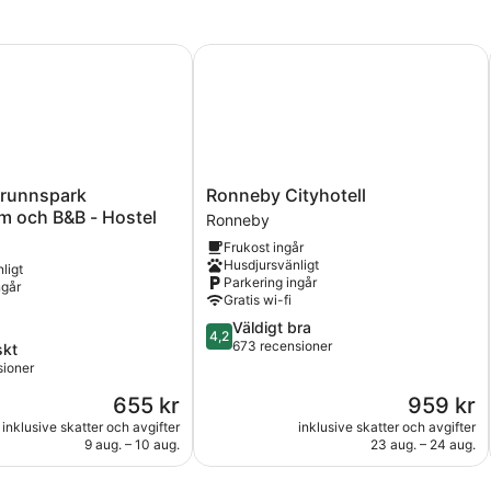
nnspark Vandrarhem och B&B - Hostel
Ronneby Cityhotell
Ronneby
runnspark
Ronneby Cityhotell
Cityhotell
m och B&B - Hostel
Ronneby
Ronneby
Frukost ingår
Husdjursvänligt
ligt
Parkering ingår
ngår
Gratis wi-fi
4.2
Väldigt bra
4,2
av
673 recensioner
skt
5,
sioner
Väldigt
Priset
Priset
655 kr
959 kr
bra,
är
är
673 recensioner
ner
inklusive skatter och avgifter
inklusive skatter och avgifter
655 kr
959 kr
9 aug. – 10 aug.
23 aug. – 24 aug.