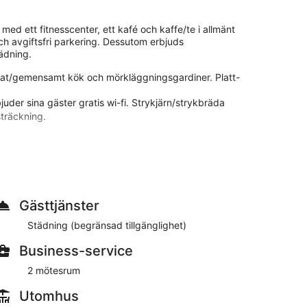
med ett fitnesscenter, ett kafé och kaffe/te i allmänt
h avgiftsfri parkering. Dessutom erbjuds
ädning.
elat/gemensamt kök och mörkläggningsgardiner. Platt-
er sina gäster gratis wi-fi. Strykjärn/strykbräda
sträckning.
ler i närheten. Avgifter kan tillkomma.
minuters promenad från Ronneby Brunnspark och
 26 rum och välkomnar gäster med ett kafé, gratis
Gästtjänster
Städning (begränsad tillgänglighet)
0.00 mot en avgift. Du kan ladda batterierna på deras
Business-service
2 mötesrum
Utomhus