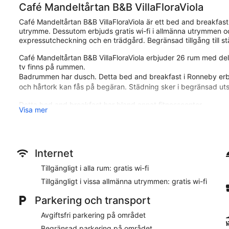
Café Mandeltårtan B&B VillaFloraViola
Café Mandeltårtan B&B VillaFloraViola är ett bed and breakfast 
utrymme. Dessutom erbjuds gratis wi-fi i allmänna utrymmen oc
expressutcheckning och en trädgård. Begränsad tillgång till st
Café Mandeltårtan B&B VillaFloraViola erbjuder 26 rum med d
tv finns på rummen.
Badrummen har dusch. Detta bed and breakfast i Ronneby erbjud
och hårtork kan fås på begäran. Städning sker i begränsad ut
Detta bed and breakfast har bland annat fitnesscenter.
Visa mer
Fritidsaktiviteterna nedan finns antingen tillgängliga på plats el
Café Mandeltårtan B&B VillaFloraViola ligger mindre än fem 
Naturum Blekinge. Detta bed and breakfast med 3 stjärnor har
wi-fi på rummet och avgiftsfri parkering.
Internet
Restaurangalternativ
Tillgängligt i alla rum: gratis wi-fi
Tillgängligt i vissa allmänna utrymmen: gratis wi-fi
Kontinental frukost är tillgänglig dagligen mellan 08.00 och 1
kafé.
Parkering och transport
Rum
Avgiftsfri parkering på området
Begränsad parkering på området