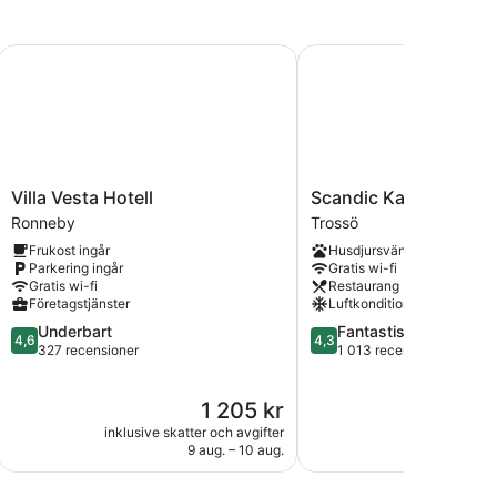
Villa Vesta Hotell
Scandic Karlskrona
Villa
Scandic
Villa Vesta Hotell
Scandic Karlskrona
Vesta
Karlskrona
Ronneby
Trossö
Hotell
Trossö
Frukost ingår
Husdjursvänligt
Ronneby
Parkering ingår
Gratis wi-fi
Gratis wi-fi
Restaurang
Företagstjänster
Luftkonditionering
4.6
4.3
Underbart
Fantastiskt
4,6
4,3
av
av
327 recensioner
1 013 recensioner
5,
5,
Underbart,
Fantastiskt,
Priset
1 205 kr
327 recensioner
1 013 recensioner
är
inklusive skatter och avgifter
inklusive skatt
1 205 kr
9 aug. – 10 aug.
23 