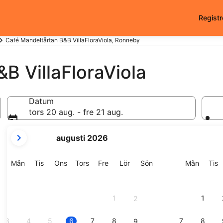
Registr
Café Mandeltårtan B&B VillaFloraViola, Ronneby
B VillaFloraViola
Datum
tors 20 aug. - fre 21 aug.
dina
augusti 2026
nuvarande
månader
är
Måndag
Tisdag
Onsdag
Torsdag
Fredag
Lördag
Söndag
Månda
T
Mån
Tis
Ons
Tors
Fre
Lör
Sön
Mån
Tis
August
2026
och
1
1
2
September
2026.
3
4
5
6
7
8
7
8
9