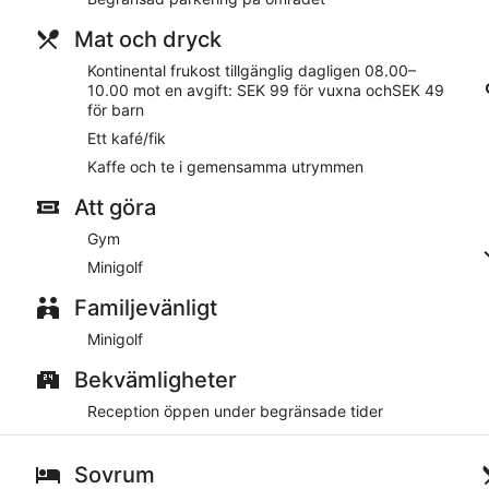
Här erbjuds gäster gratis wi-fi och en platt-tv. Skrivbord ingår
Mat och dryck
På boendet
Kontinental frukost tillgänglig dagligen 08.00–
På Café Mandeltårtan B&B VillaFloraViola har gäster tillgång till
10.00 mot en avgift: SEK 99 för vuxna ochSEK 49
kaffe i allmänt utrymme. För den som kör bil erbjuds avgiftsfri
för barn
receptionstjänster under begränsade tider, och kan ge dig in
tillgång till expressutcheckning, en terrass och en trädgård.
Ett kafé/fik
Kaffe och te i gemensamma utrymmen
Det finns kafé på plats. I allmänna utrymmen finns gratis wi-fi. 
terrass och trädgård finns på Café Mandeltårtan B&B VillaFlora
Att göra
gratis att parkera.
Gym
Mot en avgift kan gäster dagligen äta kontinental frukost och 0
Minigolf
Familjevänligt
Minigolf
Bekvämligheter
Reception öppen under begränsade tider
Sovrum