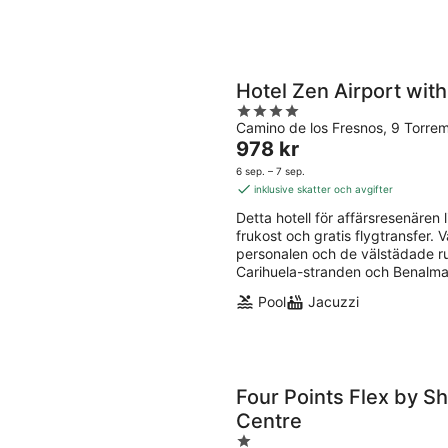
Hotel Zen Airport with
4
Camino de los Fresnos, 9 Torre
out
Priset
978 kr
of
är
5
6 sep. – 7 sep.
978 kr
inklusive skatter och avgifter
per
Detta hotell för affärsresenären li
natt
frukost och gratis flygtransfer.
personalen och de välstädade r
Carihuela-stranden och Benalmad
Pool
Jacuzzi
Four Points Flex by S
Centre
1