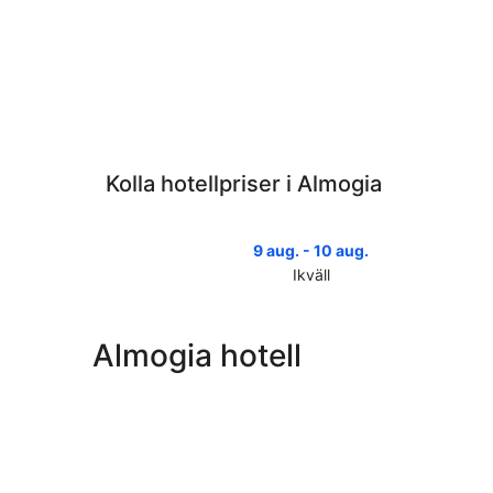
Kolla hotellpriser i Almogia
9 aug. - 10 aug.
Ikväll
Kolla
priserna
i
Almogia hotell
Almogia
för
ikväll,
9
aug.
-