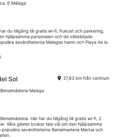
ica, 6 Málaga
ar du tillgång till gratis wi-fi, frukost och parkering.
 den hjälpsamma personalen och de välstädade
populära sevärdheterna Malagas hamn och Playa de la
i
el Sol
27,83 km från centrum
7 Benalmádena Malaga
 Benalmádena. Här har du tillgång till gratis wi-fi, 2
er. Våra gäster brukar tala väl om den hjälpsamma
 De populära sevärdheterna Benalmadena Marina och
heten.