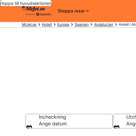
Hoppa till huvudsektionen
Shoppa resor
MrJet.se
Hotell
Europa
Spanien
Andalucien
Hotell i A
Billiga hotell
Hotell från 778 kr
Incheckning
Utc
Ange datum
Ang