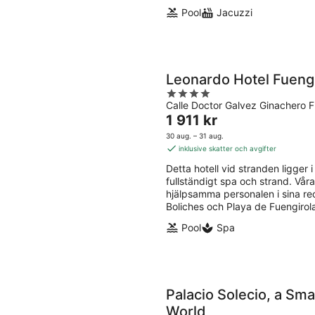
Pool
Jacuzzi
Leonardo Hotel Fuengi
4
Calle Doctor Galvez Ginachero 
out
Priset
1 911 kr
of
är
5
30 aug. – 31 aug.
1 911 kr
inklusive skatter och avgifter
per
Detta hotell vid stranden ligger i 
natt
fullständigt spa och strand. Vår
hjälpsamma personalen i sina re
Boliches och Playa de Fuengirola
Pool
Spa
Palacio Solecio, a Sma
World