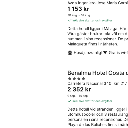
Avda Ingeniero Jose Maria Garn
out
Priset
1 153 kr
of
är
5
30 aug. – 31 aug.
1 153 kr
inklusive skatter och avgifter
per
Detta hotell ligger i Málaga. Här h
natt
Våra gäster brukar tala väl om
rummen i sina recensioner. De 
Malagueta finns i närheten.
Husdjursvänligt
Gratis wi-f
Benalma Hotel Costa d
4
Carretera Nacional 340, km 21
out
Priset
2 352 kr
of
är
5
9 sep. – 10 sep.
2 352 kr
inklusive skatter och avgifter
per
Detta hotell vid stranden ligger i
natt
utomhuspooler och 3 restaurang
personalen i sina recensioner.
Playa de los Boliches finns i när