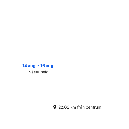
14 aug. - 16 aug.
Nästa helg
a
serna
ogia
r
ta
22,62 km från centrum
,
.