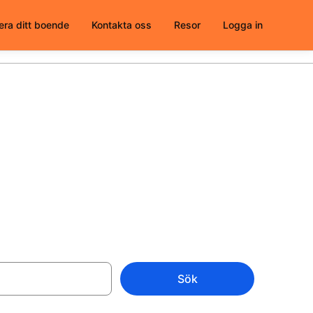
era ditt boende
Kontakta oss
Resor
Logga in
att välja från
Sök