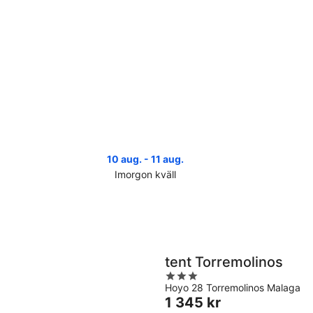
10 aug. - 11 aug.
Imorgon kväll
Kolla
Koll
priserna
pri
i
i
Almogia
Alm
för
infö
imorgon
näs
tent Torremolinos
natt,
helg
3
10
14
Hoyo 28 Torremolinos Malaga
out
aug.
aug
Priset
1 345 kr
of