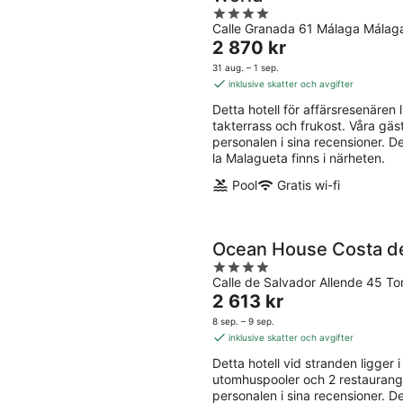
4
Calle Granada 61 Málaga Málag
out
Priset
2 870 kr
of
är
5
31 aug. – 1 sep.
2 870 kr
inklusive skatter och avgifter
per
Detta hotell för affärsresenären li
natt
takterrass och frukost. Våra gä
personalen i sina recensioner.
la Malagueta finns i närheten.
Pool
Gratis wi-fi
Ocean House Costa de
4
Calle de Salvador Allende 45 To
out
Priset
2 613 kr
of
är
5
8 sep. – 9 sep.
2 613 kr
inklusive skatter och avgifter
per
Detta hotell vid stranden ligger i 
natt
utomhuspooler och 2 restaurange
personalen i sina recensioner. 