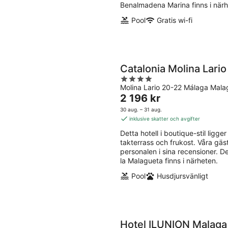
Benalmadena Marina finns i närh
Pool
Gratis wi-fi
Catalonia Molina Lario
4
Molina Lario 20-22 Málaga Mala
out
Priset
2 196 kr
of
är
5
30 aug. – 31 aug.
2 196 kr
inklusive skatter och avgifter
per
Detta hotell i boutique-stil ligger 
natt
takterrass och frukost. Våra gä
personalen i sina recensioner.
la Malagueta finns i närheten.
Pool
Husdjursvänligt
Hotel ILUNION Malaga