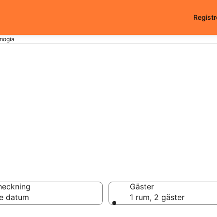
Registr
lmogia
 i Almogia - 11134 
heckning
Gäster
e datum
1 rum, 2 gäster