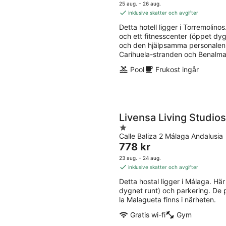
-
-
är
5
25 aug. – 26 aug.
11
16
1 345 kr
inklusive skatter och avgifter
aug.
aug
per
Detta hotell ligger i Torremolinos.
natt
och ett fitnesscenter (öppet dyg
och den hjälpsamma personalen 
Carihuela-stranden och Benalmad
Pool
Frukost ingår
Livensa Living Studios
1
Calle Baliza 2 Málaga Andalusia
out
Priset
778 kr
of
är
5
23 aug. – 24 aug.
778 kr
inklusive skatter och avgifter
per
Detta hostal ligger i Málaga. Här h
natt
dygnet runt) och parkering. De
la Malagueta finns i närheten.
Gratis wi-fi
Gym