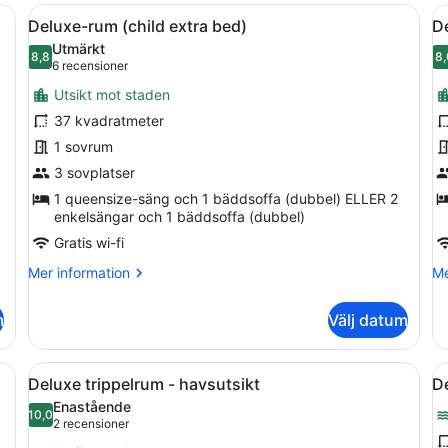
(single)
fö
ögsta kvalitet och minibar
Öppna
1 sovrum, sängtillbehör av högsta k
Ö
3
1
Deluxe-rum (child extra bed)
De
alla
al
pe
Utmärkt
foton
8,8
f
8,
8,8 av 10
(6 recensioner)
6 recensioner
för
f
Utsikt mot staden
Deluxe-
D
37 kvadratmeter
rum
r
1 sovrum
(child
(
extra
3 sovplatser
c
bed)
e
1 queensize-säng och 1 bäddsoffa (dubbel) ELLER 2
enkelsängar och 1 bäddsoffa (dubbel)
b
Gratis wi-fi
Mer
Me
Mer information
Me
information
in
om
o
m
Välj datum
Deluxe-
De
rum
ru
(child
(2
ögsta kvalitet och minibar
Öppna
1 sovrum, sängtillbehör av högsta k
Ö
3
extra
ch
Deluxe trippelrum - havsutsikt
De
alla
al
bed)
ex
Enastående
foton
10,0
be
f
10,0 av 10
(2 recensioner)
2 recensioner
för
f