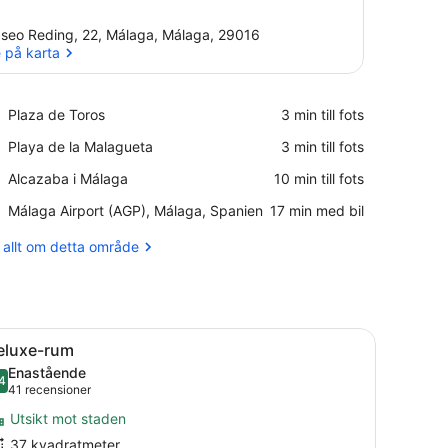
seo Reding, 22, Málaga, Málaga, 29016
 på karta
Se på karta
Place,
Plaza de Toros
‪3 min till fots‬
Plaza
Place,
Playa de la Malagueta
‪3 min till fots‬
de
Playa
Toros
Place,
Alcazaba i Málaga
‪10 min till fots‬
de
Alcazaba
la
Airport,
Málaga Airport (AGP), Málaga, Spanien
‪17 min med bil‬
i
Malagueta
Málaga
Málaga
Airport
 allt om detta område
(AGP),
Málaga,
Spanien
ommor på.
ng, en stoppad sänggavel, ett nattduksbord och en spegel.
ppna
1 sovrum, sängtillbehör av högsta kvalitet
3
eluxe-rum
la
Enastående
oton
4
9,4 av 10
(41 recensioner)
41 recensioner
ör
Utsikt mot staden
eluxe-
37 kvadratmeter