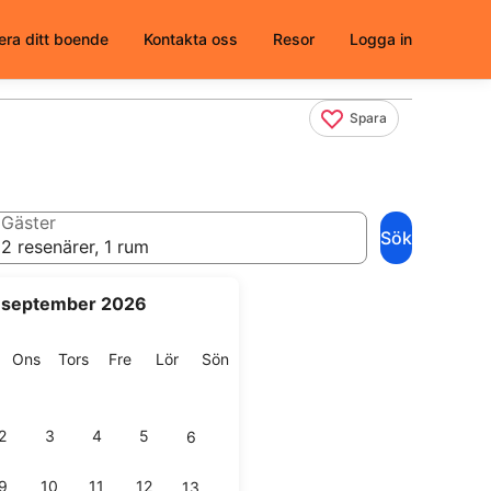
era ditt boende
Kontakta oss
Resor
Logga in
Spara
Gäster
Sök
2 resenärer, 1 rum
september 2026
g
isdag
Onsdag
Torsdag
Fredag
Lördag
Söndag
Ons
Tors
Fre
Lör
Sön
2
3
4
5
6
9
10
11
12
13