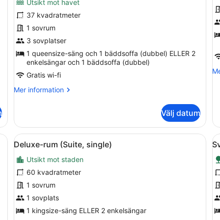
Utsikt mot havet
Deluxe
D
37 kvadratmeter
trippelrum
r
1 sovrum
-
-
havsutsikt
3 sovplatser
h
(
1 queensize-säng och 1 bäddsoffa (dubbel) ELLER 2
enkelsängar och 1 bäddsoffa (dubbel)
e
Me
Me
b
Gratis wi-fi
in
o
Mer
Mer information
De
information
ru
om
m
Välj datum
-
Deluxe
ha
trippelrum
(c
-
ögsta kvalitet och minibar
Öppna
Ett modernt sovrum med en stor sä
Ö
ex
4
havsutsikt
Deluxe-rum (Suite, single)
Sv
alla
al
be
Utsikt mot staden
foton
f
för
f
60 kvadratmeter
Deluxe-
S
1 sovrum
rum
(
1 sovplats
(Suite,
s
1 kingsize-säng ELLER 2 enkelsängar
single)