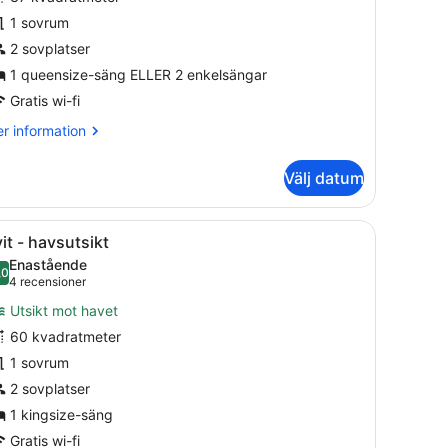
um
1 sovrum
2 sovplatser
1 queensize-säng ELLER 2 enkelsängar
Gratis wi-fi
r
r information
formation
m
Välj datum
luxe-
m
ett träpanelat tak och en kristallkrona.
ppna
Ett hotellrum med en stor säng, en tv, et
3
it - havsutsikt
la
Enastående
oton
,0
10,0 av 10
(4 recensioner)
4 recensioner
ör
Utsikt mot havet
vit
60 kvadratmeter
1 sovrum
avsutsikt
2 sovplatser
1 kingsize-säng
Gratis wi-fi