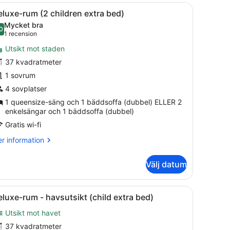
r
valitet och minibar
ppna
1 sovrum, sängtillbehör av högsta kvalitet
3
luxe-rum (2 children extra bed)
la
rson
Mycket bra
oton
0
8,0 av 10
(1 recension)
1 recension
ör
Utsikt mot staden
eluxe-
37 kvadratmeter
um
1 sovrum
2
hildren
4 sovplatser
xtra
1 queensize-säng och 1 bäddsoffa (dubbel) ELLER 2
enkelsängar och 1 bäddsoffa (dubbel)
ed)
Gratis wi-fi
r
r information
formation
m
Välj datum
luxe-
m
valitet och minibar
ppna
1 sovrum, sängtillbehör av högsta kvalitet
3
ildren
luxe-rum - havsutsikt (child extra bed)
la
tra
Utsikt mot havet
d)
oton
ör
37 kvadratmeter