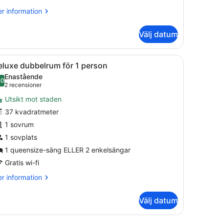
r
r information
formation
m
Välj datum
it
vsutsikt
 med en vas med blommor och en mönstrad matta.
 ett skrivbord och en stol, ett stort fönster med gardiner och en stj
ppna
1 sovrum, sängtillbehör av högsta kvalitet
3
eluxe dubbelrum för 1 person
la
Enastående
oton
,0
10,0 av 10
(2 recensioner)
2 recensioner
ör
Utsikt mot staden
eluxe
37 kvadratmeter
ubbelrum
1 sovrum
ör
1 sovplats
erson
1 queensize-säng ELLER 2 enkelsängar
Gratis wi-fi
r
r information
formation
m
Välj datum
luxe
bbelrum