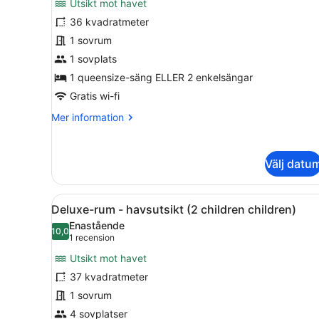
Utsikt mot havet
Deluxe
36 kvadratmeter
dubbelrum
1 sovrum
för
1
1 sovplats
person
1 queensize-säng ELLER 2 enkelsängar
-
Gratis wi-fi
havsutsikt
Mer
Mer information
information
om
Deluxe
Välj datu
dubbelrum
för
1
Öppna
1 sovrum, sängtillbehör av h
3
person
Deluxe-rum - havsutsikt (2 children children)
alla
-
Enastående
havsutsikt
foton
10,0
10,0 av 10
(1 recension)
1 recension
för
Utsikt mot havet
Deluxe-
37 kvadratmeter
rum
1 sovrum
-
havsutsikt
4 sovplatser