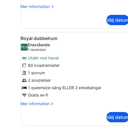
Mer
Mer information
information
om
Välj datu
Deluxe-
rum
-
Öppna
Ett sovrum med en stoppad 
10
havsutsikt
Royal dubbelrum
alla
Enastående
foton
10,0
10,0 av 10
(1 recension)
1 recension
för
Utsikt mot havet
Royal
80 kvadratmeter
dubbelrum
1 sovrum
2 sovplatser
1 queensize-säng ELLER 2 enkelsängar
Gratis wi-fi
Mer
Mer information
information
om
Välj datu
Royal
dubbelrum