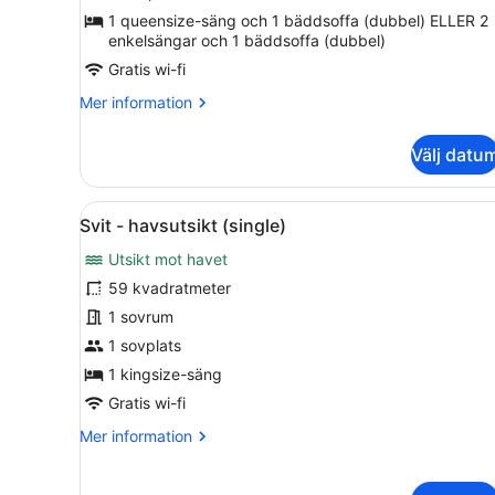
(2
1 queensize-säng och 1 bäddsoffa (dubbel) ELLER 2
enkelsängar och 1 bäddsoffa (dubbel)
children
children)
Gratis wi-fi
Mer
Mer information
information
om
Välj datu
Deluxe-
rum
-
Öppna
Ett hotellrum med en stor sä
3
havsutsikt
Svit - havsutsikt (single)
alla
(2
Utsikt mot havet
children
foton
children)
för
59 kvadratmeter
Svit
1 sovrum
-
1 sovplats
havsutsikt
1 kingsize-säng
(single)
Gratis wi-fi
Mer
Mer information
information
om
Svit