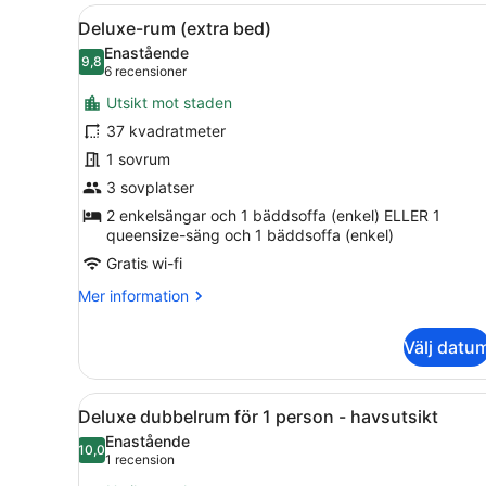
Öppna
1 sovrum, sängtillbehör av h
3
Deluxe-rum (extra bed)
alla
Enastående
foton
9,8
9,8 av 10
(6 recensioner)
6 recensioner
för
Utsikt mot staden
Deluxe-
37 kvadratmeter
rum
1 sovrum
(extra
bed)
3 sovplatser
2 enkelsängar och 1 bäddsoffa (enkel) ELLER 1
queensize-säng och 1 bäddsoffa (enkel)
Gratis wi-fi
Mer
Mer information
information
om
Välj datu
Deluxe-
rum
(extra
Öppna
1 sovrum, sängtillbehör av h
3
bed)
Deluxe dubbelrum för 1 person - havsutsikt
alla
Enastående
foton
10,0
10,0 av 10
(1 recension)
1 recension
för