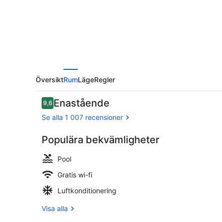
Översikt
Rum
Läge
Regler
Recensioner
Enastående
9,6
9,6 av 10,
Se alla 1 007 recensioner
Populära bekvämligheter
Sittområde 
Pool
Gratis wi-fi
Luftkonditionering
Visa alla