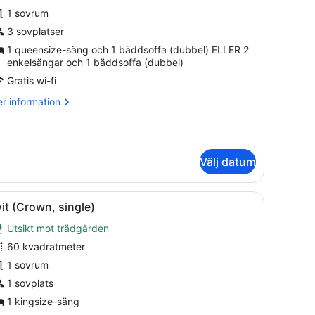
eluxe-
1 sovrum
um
3 sovplatser
1 queensize-säng och 1 bäddsoffa (dubbel) ELLER 2
avsutsikt
enkelsängar och 1 bäddsoffa (dubbel)
child
Gratis wi-fi
xtra
r
r information
ed)
formation
m
luxe-
m
Välj datum
vsutsikt
hild
ng, en stoppad sänggavel, ett nattduksbord och en spegel.
ppna
Ett modernt sovrum med en rund säng, en 
tra
3
it (Crown, single)
la
d)
Utsikt mot trädgården
oton
ör
60 kvadratmeter
vit
1 sovrum
Crown,
1 sovplats
ingle)
1 kingsize-säng