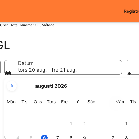
Registr
Gran Hotel Miramar GL, Málaga
GL
Datum
tors 20 aug. - fre 21 aug.
dina
augusti 2026
nuvarande
månader
är
Måndag
Tisdag
Onsdag
Torsdag
Fredag
Lördag
Söndag
Månda
T
Mån
Tis
Ons
Tors
Fre
Lör
Sön
Mån
Tis
August
2026
och
1
1
2
September
2026.
3
4
5
6
7
8
7
8
9