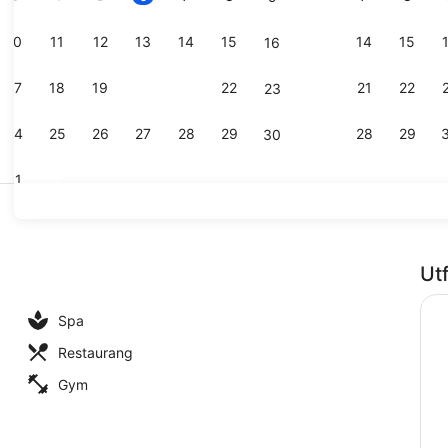
10
11
12
13
14
15
14
15
16
Creator vid
17
18
19
20
21
22
21
22
23
24
25
26
27
28
29
28
29
30
31
Boendets fa
Ut
i lobbyn
Spa
Restaurang
Gym