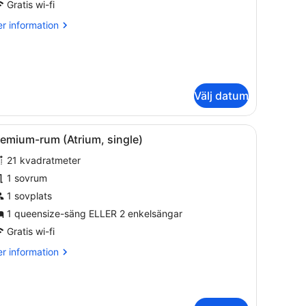
Gratis wi-fi
r
r information
formation
m
it
rown,
ngle)
Välj datum
vel.
t sängbord, ett litet runt bord med en vas med blommor och en stol.
ppna
Ett hotellrum med en stor säng, ett sängb
2
remium-rum (Atrium, single)
la
21 kvadratmeter
oton
ör
1 sovrum
remium-
1 sovplats
um
1 queensize-säng ELLER 2 enkelsängar
Atrium,
Gratis wi-fi
ingle)
r
r information
formation
m
emium-
m