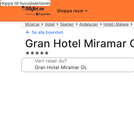
Hoppa till huvudsektionen
Shoppa resor
MrJet.se
Hotell
Spanien
Andalucien
Hotell i Málaga
Se alla boenden
Gran Hotel Miramar 
5.0-
stjärnigt
Vart reser du?
boende
Fotogalleri
för
Gran
Hotel
Miramar
GL