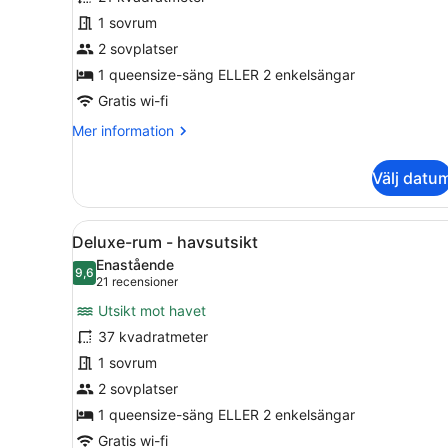
rum
1 sovrum
2 sovplatser
1 queensize-säng ELLER 2 enkelsängar
Gratis wi-fi
Mer
Mer information
information
om
Välj datu
Premier-
rum
Öppna
1 sovrum, sängtillbehör av h
3
Deluxe-rum - havsutsikt
alla
Enastående
foton
9,6
9,6 av 10
(21 recensioner)
21 recensioner
för
Utsikt mot havet
Deluxe-
37 kvadratmeter
rum
1 sovrum
-
havsutsikt
2 sovplatser
1 queensize-säng ELLER 2 enkelsängar
Gratis wi-fi