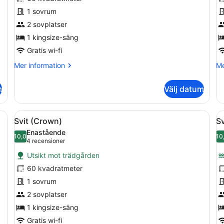
Deluxe
r
1 sovrum
2 sovplatser
1 kingsize-säng
Gratis wi-fi
Mer
Me
Mer information
Me
information
in
om
o
m
Välj datum
Svit
De
Deluxe
ru
ögsta kvalitet och minibar
Öppna
Ett lyxigt sovrum med en stor säng, 
Ö
3
Svit (Crown)
Sv
alla
al
Enastående
foton
10,0
f
10
10,0 av 10
(4 recensioner)
4 recensioner
för
f
Utsikt mot trädgården
Svit
S
60 kvadratmeter
(Crown)
-
1 sovrum
h
2 sovplatser
1 kingsize-säng
Gratis wi-fi