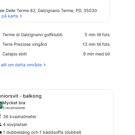
ale Delle Terme 82, Galzignano Terme, PD, 35030
 på karta
Se på karta
Place,
Terme di Galzignano golfklubb
‪5 min till fots‬
Terme
Place,
Terre Preziose vingård
‪13 min till fots‬
di
Terre
Galzignano
Place,
Catajos slott
‪9 min med bil‬
Preziose
golfklubb
Catajos
vingård
slott
 allt om detta område
 över omgivningarna.
 sänggavel i trä, en telefon vid sängen och en väggmonterad lampa.
ppna
Ett hotellrum med en soffa, en säng, ett 
7
niorsvit - balkong
la
Mycket bra
oton
0
8,0 av 10
(5 recensioner)
5 recensioner
ör
36 kvadratmeter
uniorsvit
4 sovplatser
1 dubbelsäng och 1 bäddsoffa (dubbel)
alkong