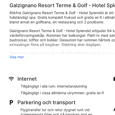
Galzignano Resort Terme & Golf - Hotel Sp
Rökfria Galzignano Resort Terme & Golf - Hotel Splendid är et
fullständigt spa. Gratis komplett frukost och gratis wi-fi i a
bland annat en golfbana, en restaurang och 2 poolbarer.
Galzignano Resort Terme & Golf - Hotel Splendid erbjuder 94 
värdeförvaringsskåp. Rummen har balkonger. Platt-tv med sate
badrockar, tofflor och bidéer. Dessutom har rummen hårtork och 
extrasängar finns på begäran. Städning sker dagligen.
Gäster kan gå en runda på en 18-håls golfbana och även passa 
Visa mer
utomhustennisbanor och 2 inomhustennisbanor. 3 utomhuspoole
plats. Här finns även gym och bastu.
Fritidsaktiviteterna nedan finns antingen tillgängliga på plats el
Gäster kan skämma bort sig själva med ett besök på boendets 
Internet
som massage med varma stenar, sportmassage, thaimassage o
erbjuds, som till exempel ayurvediska behandlingar, reflexologi
Tillgängligt i alla rum: internetanslutning
en bastu, bubbelpool och turkiskt bad/hamam. Spat är öppet al
Tillgängligt i vissa allmänna utrymmen: gratis wi-fi
08.00 till 20.00.
Parkering och transport
Galzignano Resort Terme & Golf - Hotel Splendid ligger nära T
kilometer från Catajos slott. Detta hotell med 4 stjärnor har 
Flygtransfer tur och retur dygnet runt vid
samt en golfbana.
schemalagda tider och på begäran mot en