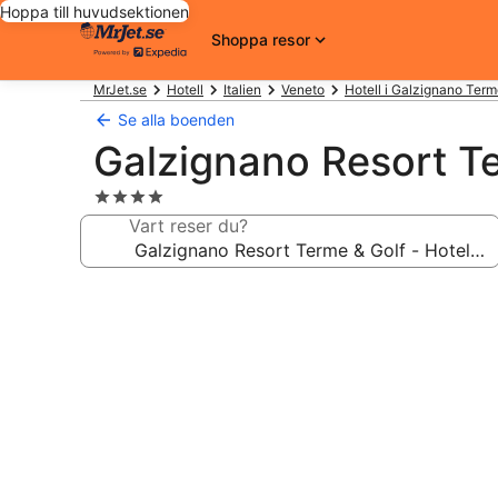
Hoppa till huvudsektionen
Shoppa resor
MrJet.se
Hotell
Italien
Veneto
Hotell i Galzignano Ter
Se alla boenden
Galzignano Resort Te
4.0-
stjärnigt
Vart reser du?
boende
Fotogalleri
för
Galzignano
Resort
Terme
&
Golf