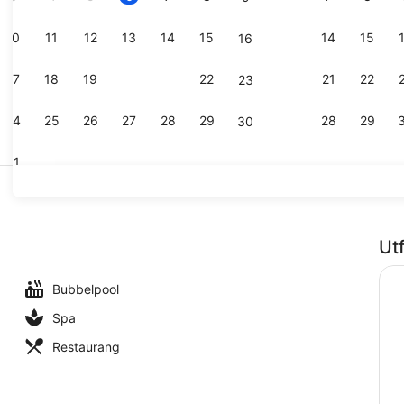
10
11
12
13
14
15
14
15
16
Tennisbana
17
18
19
20
21
22
21
22
23
24
25
26
27
28
29
28
29
30
31
Reception
Ut
uften
Bubbelpool
Spa
Restaurang