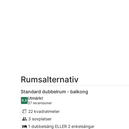
Rumsalternativ
Öppna
Ett hotellrum med en stor sä
4
Standard dubbelrum - balkong
alla
Utmärkt
foton
8,8
8,8 av 10
(37 recensioner)
37 recensioner
för
22 kvadratmeter
Standard
3 sovplatser
dubbelrum
1 dubbelsäng ELLER 2 enkelsängar
-