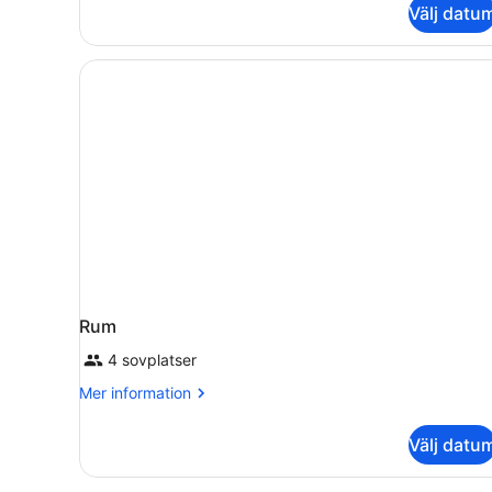
Välj datu
Rum
4 sovplatser
Mer
Mer information
information
om
Välj datu
Rum