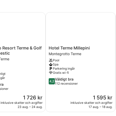
ng
esort Terme & Golf - Hotel Majestic
Hotel Terme Millepini
Hotel
 Resort Terme & Golf
Hotel Terme Millepini
Terme
jestic
Montegrotto Terme
Millepini
Terme
Pool
Montegrotto
Spa
Terme
Parkering ingår
Gratis wi-fi
ligt
ngår
4.2
Väldigt bra
4,2
av
112 recensioner
bra
5,
sioner
Väldigt
Priset
Priset
1 726 kr
1 595 kr
bra,
är
är
112 recensioner
inklusive skatter och avgifter
inklusive skatter och avgifter
1 726 kr
1 595 kr
23 aug. – 24 aug.
17 aug. – 18 aug.
oner