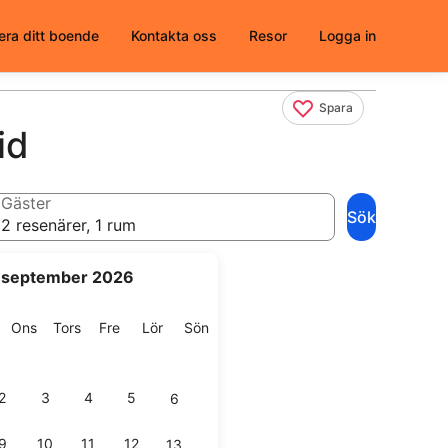
era ditt boende
Kontakta oss
Resor
Logga in
Spara
id
Gäster
Sök
2 resenärer, 1 rum
september 2026
g
isdag
Onsdag
Torsdag
Fredag
Lördag
Söndag
Ons
Tors
Fre
Lör
Sön
2
3
4
5
6
9
10
11
12
13