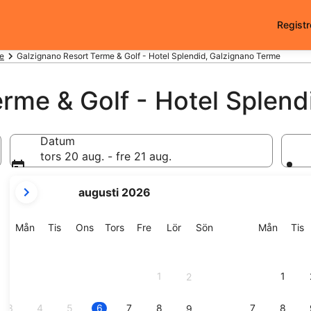
Registr
me
Galzignano Resort Terme & Golf - Hotel Splendid, Galzignano Terme
rme & Golf - Hotel Splend
Datum
tors 20 aug. - fre 21 aug.
dina
augusti 2026
nuvarande
månader
är
Måndag
Tisdag
Onsdag
Torsdag
Fredag
Lördag
Söndag
Månda
T
Mån
Tis
Ons
Tors
Fre
Lör
Sön
Mån
Tis
August
2026
och
1
1
2
September
2026.
3
4
5
6
7
8
7
8
9