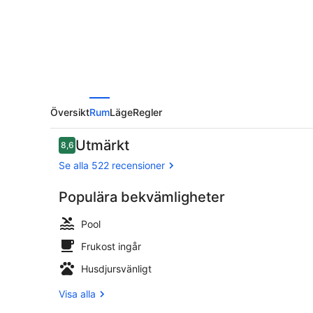
-
Hotel
Splendid
Översikt
Rum
Läge
Regler
Recensioner
Utmärkt
8,6
8,6 av 10,
Se alla 522 recensioner
Populära bekvämligheter
Utsikt från l
Pool
Frukost ingår
Husdjursvänligt
Visa alla