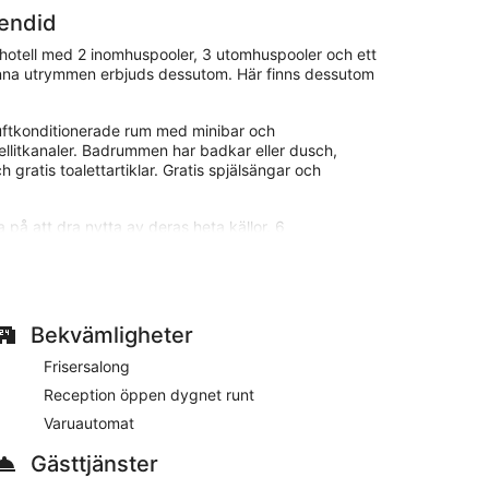
lendid
t hotell med 2 inomhuspooler, 3 utomhuspooler och ett
llmänna utrymmen erbjuds dessutom. Här finns dessutom
luftkonditionerade rum med minibar och
llitkanaler. Badrummen har badkar eller dusch,
gratis toalettartiklar. Gratis spjälsängar och
på att dra nytta av deras heta källor, 6
r, 2 inomhuspooler och 2 bubbelpooler finns på
ler i närheten. Avgifter kan tillkomma.
spa, som har 9 behandlingsrum. Här erbjuds tjänster
Bekvämligheter
ch ansiktsbehandlingar. En mängd behandlingar
 och thalassoterapi. Spat är utrustat med ett lerbad,
Frisersalong
la dagar. Det finns varma källor som är öppna från
Reception öppen dygnet runt
Varuautomat
erme di Galzignano golfklubb och mindre än tre
94 rum och ståtar med 2 inomhus- och 3 utomhuspooler,
Gästtjänster