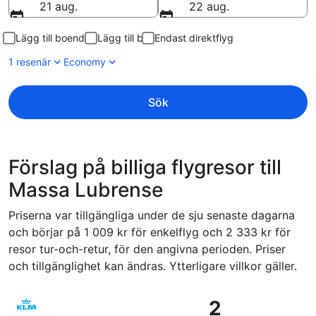
21 aug.
22 aug.
Lägg till boende
Lägg till bil
Endast direktflyg
1 resenär
Economy
Sök
Förslag på billiga flygresor till
Massa Lubrense
Priserna var tillgängliga under de sju senaste dagarna
och börjar på 1 009 kr för enkelflyg och 2 333 kr för
resor tur-och-retur, för den angivna perioden. Priser
och tillgänglighet kan ändras. Ytterligare villkor gäller.
Välj flyg med KLM, med avresa lör 3 okt. från Göteborg till
2
2