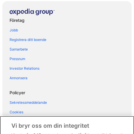
Gårdshotell i Sorrento
Vandrarhem i Sorrento
Företag
Hotell i Sorrentos historiska stadskärna
Jobb
Registrera ditt boende
Samarbete
Pressrum
Investor Relations
Annonsera
Policyer
Sekretessmeddelande
Cookies
Användarvillkor
Vi bryr oss om din integritet
Allmänna regler och villkor (ej för Vrbo-bokningar)