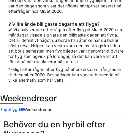
onsdag vara den värsta dagen att köpa flygbiljetter, då det
var den dagen som visar det högsta snittpriset baserat på
efterfrågan hos MrJet 2020.
❓ Vilka är de billigaste dagarna att flyga?
✔️ Vi analyserade efterfrågan efter flyg på MrJet 2020 och
måndagar visade sig vara den billigaste dagen att flyga.
Det är definitivt något du borde ha i åtanke när du bokar
nästa resa! Helgen kan verka vara den mest logiska tiden
att börja semester, men flygbiljetter var i genomsnitt dyrare
för flyg som agvick på lördagar, så det kan vara värt att
tänka på när du planerar nästa resa.
*Enligt efterfrågan efter flyg på ebookers.com från januari
till december 2020. Besparingar kan variera beroende på
vilka alternativ som har valts.
Weekendresor
Toppflyg till
Weekendresor
Behöver du en hyrbil efter