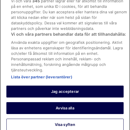
Vi och våra
345
partner lagrar eller får åtkomst till information
på en enhet, som unika ID i cookies, för att behandla
Regler och villkor för Vrbo
personuppgifter. Du kan acceptera eller hantera dina val genom
Tillgänglighetsanpassning
att klicka nedan eller när som helst på sidan för
dataskyddspolicy. Dessa val kommer att signaleras till våra
Juridisk information/Kontakta oss
partners och påverkar inte webbläsningsdata.
Vi och våra partners behandlar data för att tillhandahålla:
Riktlinjer för innehåll och anmäla innehåll
Använda exakta uppgifter om geografisk positionering. Aktivt
läsa av enhetens egenskaper för identifieringsändamål. Lagra
Hjälp
och/eller få åtkomst till information på en enhet.
Kontakta oss
Personanpassad reklam och innehåll, reklam- och
innehållsmätning, forskning angående målgrupp och
Avboka eller ändra din bokning
tjänsteutveckling.
Boka ett flyg med flygbolagskredit
Lista över partner (leverantörer)
Återbetalningsprocess och tidslinjer
Jag accepterar
© 2026 Expedia, Inc., ett företag inom Expedia Group.
https://www.expediagroup.com/ Med ensamrätt. MrJet är ett
varumärke eller registrerat varumärke som tillhör Expedia, Inc.
Avvisa alla
Visa syften