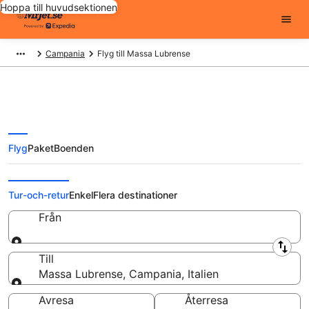
Hoppa till huvudsektionen
Campania
Flyg till Massa Lubrense
Flyg
Paket
Boenden
Billiga flygbiljetter till Massa
Lubrense
Tur-och-retur
Enkel
Flera destinationer
Från
Från
Till
Massa Lubrense, Campania, Italien
Till
Avresa
Återresa