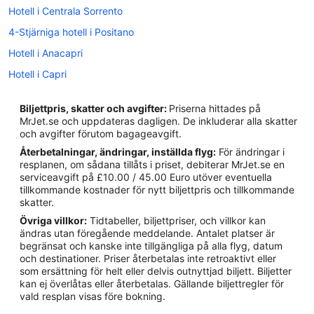
Hotell i Centrala Sorrento
4-Stjärniga hotell i Positano
Hotell i Anacapri
Hotell i Capri
Hotell i Massa Lubrense
Biljettpris, skatter och avgifter:
Priserna hittades på
Hotell i Piano di Sorrento
MrJet.se och uppdateras dagligen. De inkluderar alla skatter
och avgifter förutom bagageavgift.
Hotell i Positano
Återbetalningar, ändringar, inställda flyg:
För ändringar i
Hotell i Praiano
resplanen, om sådana tillåts i priset, debiterar MrJet.se en
serviceavgift på £10.00 / 45.00 Euro utöver eventuella
Hotell i Sant'Agata sui Due Golfi
tillkommande kostnader för nytt biljettpris och tillkommande
Hotell i Sorrento
skatter.
Övriga villkor:
Tidtabeller, biljettpriser, och villkor kan
Hotell i Vico Equense
ändras utan föregående meddelande. Antalet platser är
Bostäder i Positano
begränsat och kanske inte tillgängliga på alla flyg, datum
och destinationer. Priser återbetalas inte retroaktivt eller
Husvagnscampingar i Positano
som ersättning för helt eller delvis outnyttjad biljett. Biljetter
kan ej överlåtas eller återbetalas. Gällande biljettregler för
Slott i Positano
vald resplan visas före bokning.
B&B i Sorrento