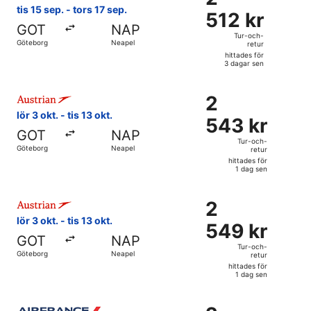
512 kr
tis 15 sep. - tors 17 sep.
sen
512 kr
Tur-
GOT
NAP
och-
Tur-och-
Göteborg
Neapel
retur
retur,
hittades för
hittades
3 dagar sen
för
Välj flyg med Austrian Airlines, med avresa lör 3 okt. från 
3
2
2
dagar
543 kr
lör 3 okt. - tis 13 okt.
sen
543 kr
Tur-
GOT
NAP
och-
Tur-och-
Göteborg
Neapel
retur
retur,
hittades för
hittades
1 dag sen
för
Välj flyg med Austrian Airlines, med avresa lör 3 okt. från 
1
2
2
dag
549 kr
lör 3 okt. - tis 13 okt.
sen
549 kr
Tur-
GOT
NAP
och-
Tur-och-
Göteborg
Neapel
retur
retur,
hittades för
hittades
1 dag sen
för
Välj flyg med Air France, med avresa lör 3 okt. från Götebor
1
2