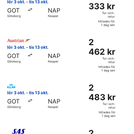
333 kr
lör 3 okt. - tis 13 okt.
333 kr
Tur-
GOT
NAP
och-
Tur-och-
Göteborg
Neapel
retur
retur,
hittades för
hittades
1 dag sen
för
Välj flyg med Austrian Airlines, med avresa lör 3 okt. från 
1
2
2
dag
462 kr
lör 3 okt. - tis 13 okt.
sen
462 kr
Tur-
GOT
NAP
och-
Tur-och-
Göteborg
Neapel
retur
retur,
hittades för
hittades
1 dag sen
för
Välj flyg med KLM, med avresa lör 3 okt. från Göteborg till
1
2
2
dag
483 kr
lör 3 okt. - tis 13 okt.
sen
483 kr
Tur-
GOT
NAP
och-
Tur-och-
Göteborg
Neapel
retur
retur,
hittades för
hittades
1 dag sen
för
Välj flyg med Scandinavian Airlines, med avresa tis 15 sep.
1
2
2
dag