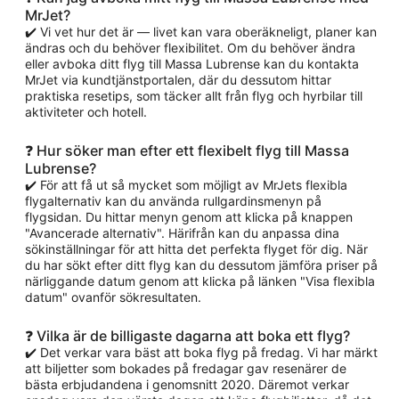
MrJet?
✔️ Vi vet hur det är — livet kan vara oberäkneligt, planer kan
ändras och du behöver flexibilitet. Om du behöver ändra
eller avboka ditt flyg till Massa Lubrense kan du kontakta
MrJet via kundtjänstportalen, där du dessutom hittar
praktiska resetips, som täcker allt från flyg och hyrbilar till
aktiviteter och hotell.
❓ Hur söker man efter ett flexibelt flyg till Massa
Lubrense?
✔️ För att få ut så mycket som möjligt av MrJets flexibla
flygalternativ kan du använda rullgardinsmenyn på
flygsidan. Du hittar menyn genom att klicka på knappen
"Avancerade alternativ". Härifrån kan du anpassa dina
sökinställningar för att hitta det perfekta flyget för dig. När
du har sökt efter ditt flyg kan du dessutom jämföra priser på
närliggande datum genom att klicka på länken "Visa flexibla
datum" ovanför sökresultaten.
❓ Vilka är de billigaste dagarna att boka ett flyg?
✔️ Det verkar vara bäst att boka flyg på fredag. Vi har märkt
att biljetter som bokades på fredagar gav resenärer de
bästa erbjudandena i genomsnitt 2020. Däremot verkar