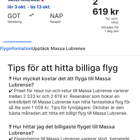
2
dag
619 kr
lör 3 okt. - tis 13 okt.
sen
619 kr
Tur-
GOT
NAP
och-
Tur-och-
Göteborg
Neapel
retur
retur,
hittades för
hittades
1 dag sen
för
1
Flyginformation
Upptäck Massa Lubrense
dag
sen
Tips för att hitta billiga flyg
❓ Hur mycket kostar det att flyga till Massa
Lubrense?
✔️ Priset för resor tur-och-retur till Massa Lubrense varierar
mellan 2 333 kr och 2 619 kr. Resenärer som bokar en
enkelbiljett till Massa Lubrense kan hitta fantastiska flyg för
så lite som 1 009 kr. Tips för fyndjägare: Oktober är den
bästa månaden att hitta ett billigt flyg till Massa Lubrense.
❓ Hur hittar jag det billigaste flyget till Massa
Lubrense?
✔️ Flygpriserna till Massa Lubrense varierar stort, beroende