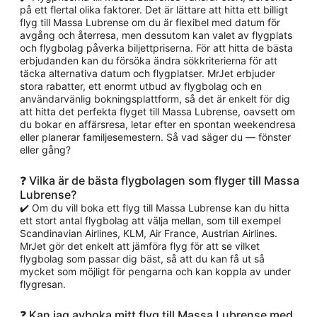
på ett flertal olika faktorer. Det är lättare att hitta ett billigt
flyg till Massa Lubrense om du är flexibel med datum för
avgång och återresa, men dessutom kan valet av flygplats
och flygbolag påverka biljettpriserna. För att hitta de bästa
erbjudanden kan du försöka ändra sökkriterierna för att
täcka alternativa datum och flygplatser. MrJet erbjuder
stora rabatter, ett enormt utbud av flygbolag och en
användarvänlig bokningsplattform, så det är enkelt för dig
att hitta det perfekta flyget till Massa Lubrense, oavsett om
du bokar en affärsresa, letar efter en spontan weekendresa
eller planerar familjesemestern. Så vad säger du — fönster
eller gång?
❓ Vilka är de bästa flygbolagen som flyger till Massa
Lubrense?
✔️ Om du vill boka ett flyg till Massa Lubrense kan du hitta
ett stort antal flygbolag att välja mellan, som till exempel
Scandinavian Airlines, KLM, Air France, Austrian Airlines.
MrJet gör det enkelt att jämföra flyg för att se vilket
flygbolag som passar dig bäst, så att du kan få ut så
mycket som möjligt för pengarna och kan koppla av under
flygresan.
❓ Kan jag avboka mitt flyg till Massa Lubrense med