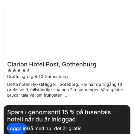
Öppnas i ett nytt fönster
Clarion Hotel Post, Gothenburg
Clarion Hotel Post, Gothenburg
4.5
out
Drottningtorget 10 Gothenburg
of
Detta hotell i lyxstil ligger i Göteborg. Här har du tillgång till
5
gratis wi-fi, fullständigt spa och 2 restauranger. Våra gäster
brukar tala väl om frukosten ...
Spara i genomsnitt 15 % på tusentals
hotell när du är inloggad
Logga in
Gå med nu, det är gratis