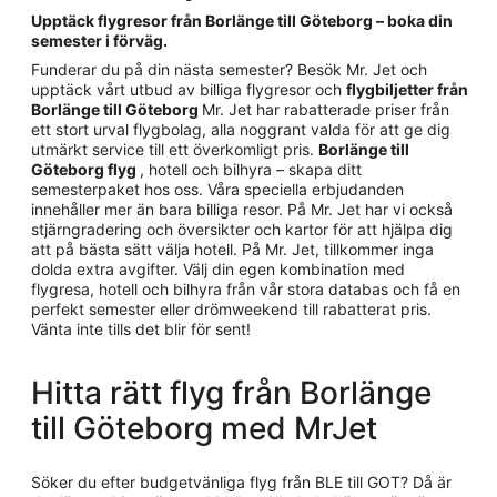
Upptäck flygresor från Borlänge till Göteborg – boka din
semester i förväg.
Funderar du på din nästa semester? Besök Mr. Jet och
upptäck vårt utbud av billiga flygresor och
flygbiljetter från
Borlänge till Göteborg
Mr. Jet har rabatterade priser från
ett stort urval flygbolag, alla noggrant valda för att ge dig
utmärkt service till ett överkomligt pris.
Borlänge till
Göteborg flyg
, hotell och bilhyra – skapa ditt
semesterpaket hos oss. Våra speciella erbjudanden
innehåller mer än bara billiga resor. På Mr. Jet har vi också
stjärngradering och översikter och kartor för att hjälpa dig
att på bästa sätt välja hotell. På Mr. Jet, tillkommer inga
dolda extra avgifter. Välj din egen kombination med
flygresa, hotell och bilhyra från vår stora databas och få en
perfekt semester eller drömweekend till rabatterat pris.
Vänta inte tills det blir för sent!
Hitta rätt flyg från Borlänge
till Göteborg med MrJet
Söker du efter budgetvänliga flyg från BLE till GOT? Då är