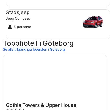
Stadsjeep Jeep Compass
Stadsjeep
Jeep Compass
5 personer
Topphotell i Göteborg
Se alla tillgängliga boenden i Göteborg
Öppnas i ett nytt fönster
Gothia Towers & Upper House
Gothia Towers & Upper House