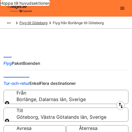
Hoppa till huvudsektionen
Flyg till Göteborg
Flyg från Borlänge till Göteborg
Flyg
Paket
Boenden
Flyg från Borlänge till Göteborg
från
Tur-och-retur
Enkel
Flera destinationer
Från
Borlänge, Dalarnas län, Sverige
Från
Till
Göteborg, Västra Götalands län, Sverige
Till
Avresa
Återresa