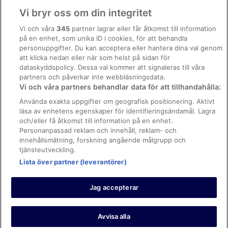
Användarvillkor
Hotell i närheten av Östra sjukhuset
Vi bryr oss om din integritet
Hotell i närheten av Poseidon-statyn
Allmänna regler och villkor (ej för Vrbo-bokningar)
Vi och våra
345
partner lagrar eller får åtkomst till information
Hotell i närheten av Sahlgrenska universitetssjukhuset
på en enhet, som unika ID i cookies, för att behandla
Regler och villkor för Vrbo
personuppgifter. Du kan acceptera eller hantera dina val genom
Hotell i närheten av Scandinavium
Tillgänglighetsanpassning
att klicka nedan eller när som helst på sidan för
dataskyddspolicy. Dessa val kommer att signaleras till våra
Hotell i Stampen
Juridisk information/Kontakta oss
partners och påverkar inte webbläsningsdata.
Hotell i Stora Billingen
Vi och våra partners behandlar data för att tillhandahålla:
Riktlinjer för innehåll och anmäla innehåll
Hotell i närheten av Svenska mässan
Använda exakta uppgifter om geografisk positionering. Aktivt
läsa av enhetens egenskaper för identifieringsändamål. Lagra
Hjälp
3-Stjärniga hotell i Gamlestaden
och/eller få åtkomst till information på en enhet.
3-Stjärniga hotell i Haga
Kontakta oss
Personanpassad reklam och innehåll, reklam- och
innehållsmätning, forskning angående målgrupp och
3-Stjärniga hotell i Lindholmen
Avboka eller ändra din bokning
tjänsteutveckling.
Hotell i närheten av Universeum
Boka ett flyg med flygbolagskredit
Lista över partner (leverantörer)
B&B i Västra Götalands län
Återbetalningsprocess och tidslinjer
Jag accepterar
Fjällstugor i Västra Götalands län
© 2026 Expedia, Inc., ett företag inom Expedia Group.
Gårdar i Västra Götalands län
https://www.expediagroup.com/ Med ensamrätt. MrJet är ett
varumärke eller registrerat varumärke som tillhör Expedia, Inc.
Avvisa alla
Hotell i Västra Götalands län