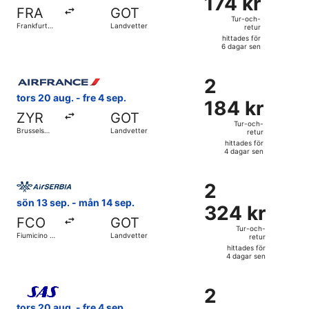
174 kr
Tur-
FRA
GOT
och-
Tur-och-
Frankfurt
Landvetter
retur
retur,
Intl.
hittades för
hittades
6 dagar sen
för
Välj flyg med Air France, med avresa tors 20 aug. från Brus
6
2
2
dagar
184 kr
tors 20 aug. - fre 4 sep.
sen
184 kr
Tur-
ZYR
GOT
och-
Tur-och-
Brussels
Landvetter
retur
retur,
Midi
hittades för
tågstation
hittades
4 dagar sen
för
Välj flyg med Air Serbia, med avresa sön 13 sep. från Fiumi
4
2
2
dagar
324 kr
sön 13 sep. - mån 14 sep.
sen
324 kr
Tur-
FCO
GOT
och-
Tur-och-
Fiumicino -
Landvetter
retur
retur,
Leonardo
hittades för
da Vinci Intl.
hittades
4 dagar sen
för
Välj flyg med Scandinavian Airlines, med avresa tors 20 aug
4
2
2
dagar
662 kr
tors 20 aug. - fre 4 sep.