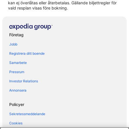
kan ej överlåtas eller återbetalas. Gällande biljettregler för
Hotell i närheten av Medicinaregatan spårvagnshållplats
vald resplan visas före bokning.
Hotell i Mölndal
Hotell i Västra Frölunda
Hotell i Inom Vallgraven
Företag
Hotell i Johanneberg
Jobb
Hotell i Krokslätt
Registrera ditt boende
Hotell i Kyrkbyn
Samarbete
Hotell i Landala
Pressrum
Hotell i Lillhagen
Hotell i Lorensberg
Investor Relations
Hotell i Lundby
Annonsera
Hotell i Nordstaden
Policyer
Hotell i närheten av Nya Ullevi
Sekretessmeddelande
Hotell i Olskroken
Cookies
Hotell i Örgryte