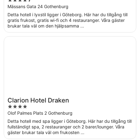
4.5
out
Mässans Gata 24 Gothenburg
of
Detta hotell i lyxstil ligger i Göteborg. Här har du tillgång till
5
gratis frukost, gratis wi-fi och 4 restauranger. Våra gäster
brukar tala väl om den hjälpsamma ...
Öppnas i ett nytt fönster
Clarion Hotel Draken
Clarion Hotel Draken
4
out
Olof Palmes Plats 2 Gothenburg
of
Detta hotell med spa ligger i Göteborg. Här har du tillgång till
5
fullständigt spa, 2 restauranger och 2 barer/lounger. Våra
gäster brukar tala väl om frukosten ...