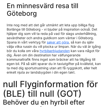
En minnesvärd resa till
Göteborg
Inte nog med att det går utmärkt att leta upp billiga flyg
Borlänge till Göteborg - vi bjuder på inspiration också. Det
hjälper dig som vill ta reda på vad för slags underhållning,
sevärdheter och andra guldkorn som väntar i Göteborg.
Spana in vårt verktyg för
saker att göra
, så kan du själv
välja vilka russin du vill plocka ur limpan. När du väl är igång
bör du kolla om våra
hyrbilserbjudanden
kan vara något för
dig. Även om din destination har välfungerande
kommunaltrafik finns inget som bräcker att ha tillgång till
egen bil. På så sätt sparar du in taxiutgifter på kvällstid, kan
ta med dig sportutrustning utan att få ryggskott, eller helt
enkelt njuta av landsbygden i din egen takt.
null Flyginformation för
(BLE) till null (GOT)
Behöver du en hyrbil efter