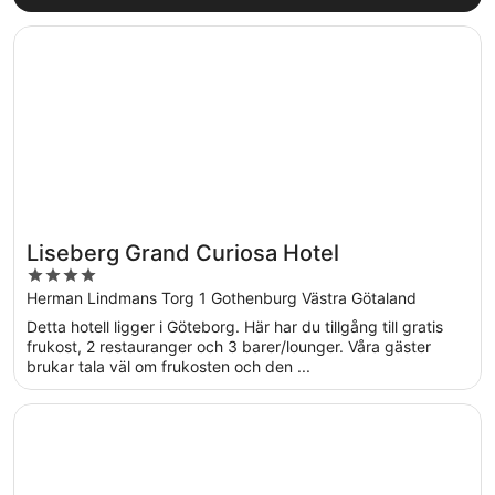
Öppnas i ett nytt fönster
Liseberg Grand Curiosa Hotel
Liseberg Grand Curiosa Hotel
4
out
Herman Lindmans Torg 1 Gothenburg Västra Götaland
of
Detta hotell ligger i Göteborg. Här har du tillgång till gratis
5
frukost, 2 restauranger och 3 barer/lounger. Våra gäster
brukar tala väl om frukosten och den ...
Öppnas i ett nytt fönster
Jacy'z Hotel & Resort