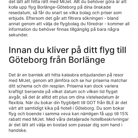
det lätt att hitta rätt med MrJet. Allt du behöver göra är att
kolla upp flyg Borlänge-Göteborg på dina önskade
resedatum, så får du snart se vilka bolag och priser som
erbjuds. Eftersom det går att filtrera sökningen - bland
annat genom att välja de flygbolag du föredrar - kommer all
information du behöver finnas tillgänglig på bara några
sekunder.
Innan du kliver på ditt flyg till
Göteborg från Borlänge
Det är en barnlek att hitta kalasbra erbjudanden på resor
med MrJet, genom att jämföra och se hur priserna matchar
ditt schema och din resplan. Priserna kan dock variera
kraftigt beroende på vilket datum och vilken tid flyget
avgår, så det är alltid ett plus om dina vistelsedatum är
flexibla. När du bokar din flygbiljett till GOT från BLE är det
värt att samtidigt kika på hotell i Göteborg. Du som bokar
flyg och boende i samma veva kan nämligen få upp till 15%
rabatt med MrJet. Med våra detaljerade hotellbeskrivningar
är det lätt att välja en bostad som passar dig som hand i
handske.