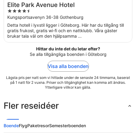
Elite Park Avenue Hotel
4.5
out
Kungsportsavenyn 36-38 Gothenburg
of
Detta hotell i lyxstil ligger i Göteborg. Här har du tillgång till
5
gratis frukost, gratis wi-fi och en nattklubb. Våra gäster
brukar tala väl om den hjälpsamma ...
Hittar du inte det du letar efter?
Se alla tillgängliga boenden i Göteborg
Visa alla boenden
Lägsta pris per natt som vi hittade under de senaste 24 timmarna, baserat
på 1 natt för 2 vuxna. Priser och tillgänglighet kan komma att ändras.
Ytterligare villkor kan gälla.
Fler reseidéer
Boende
Flyg
Paketresor
Semesterboenden