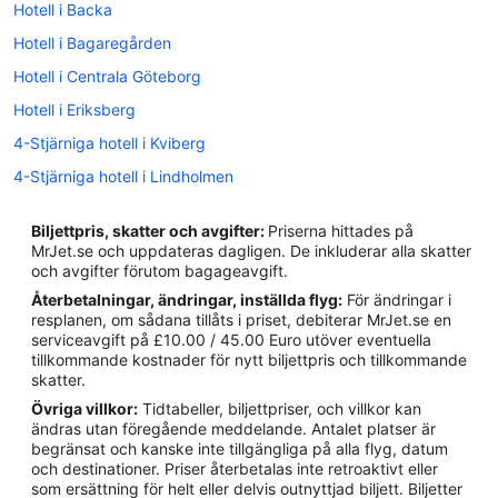
Hotell i Backa
Hotell i Bagaregården
Hotell i Centrala Göteborg
Hotell i Eriksberg
4-Stjärniga hotell i Kviberg
4-Stjärniga hotell i Lindholmen
4-Stjärniga hotell i Majorna
Biljettpris, skatter och avgifter:
Priserna hittades på
Hotell i Gamlestaden
MrJet.se och uppdateras dagligen. De inkluderar alla skatter
och avgifter förutom bagageavgift.
Vandrarhem i Göteborgs centralstation
Återbetalningar, ändringar, inställda flyg:
För ändringar i
Hotell i Guldheden
resplanen, om sådana tillåts i priset, debiterar MrJet.se en
serviceavgift på £10.00 / 45.00 Euro utöver eventuella
Hotell i Haga
tillkommande kostnader för nytt biljettpris och tillkommande
Hotell i Heden
skatter.
Övriga villkor:
Tidtabeller, biljettpriser, och villkor kan
Hotell i närheten av Almedal spårvagnshållplats
ändras utan föregående meddelande. Antalet platser är
Hotell i Göteborg
begränsat och kanske inte tillgängliga på alla flyg, datum
och destinationer. Priser återbetalas inte retroaktivt eller
Hotell i Hisings Backa
som ersättning för helt eller delvis outnyttjad biljett. Biljetter