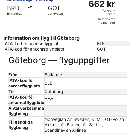
sen
662 kr
Tur-
BRU
GOT
och-
Tur-och-
Bryssel-
Landvetter
retur
retur,
Zaventem
hittades för
hittades
4 dagar sen
för
4
Information om flyg till Göteborg
dagar
IATA-kod för avreseflygplats
BLE
sen
IATA-kod för ankomstflygplats
GOT
Göteborg — flyguppgifter
Från
Borlänge
IATA-kod för
BLE
avreseflygplats
Till
Göteborg
IATA-kod för
GOT
ankomstflygplats
Antal verksamma
flygbolag
Norwegian Air Sweden, KLM, LOT-Polish
Tillgängliga
Airlines, Air France, Air Serbia,
flygbolag
Scandinavian Airlines