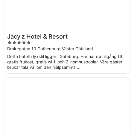
Jacy'z Hotel & Resort
5
out
Drakegatan 10 Gothenburg Västra Götaland
of
Detta hotell i lyxstil ligger i Göteborg. Här har du tillgång till
5
gratis frukost, gratis wi-fi och 2 inomhuspooler. Våra gäster
brukar tala väl om den hjälpsamma ...
Öppnas i ett nytt fönster
Elite Park Avenue Hotel