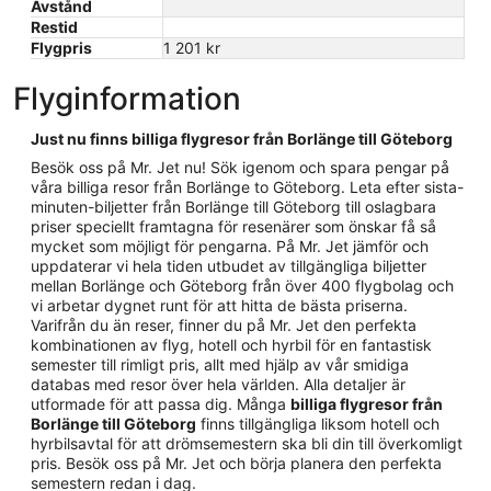
Avstånd
Restid
Flygpris
1 201 kr
Flyginformation
Just nu finns billiga flygresor från Borlänge till Göteborg
Besök oss på Mr. Jet nu! Sök igenom och spara pengar på
våra billiga resor från Borlänge to Göteborg. Leta efter sista-
minuten-biljetter från Borlänge till Göteborg till oslagbara
priser speciellt framtagna för resenärer som önskar få så
mycket som möjligt för pengarna. På Mr. Jet jämför och
uppdaterar vi hela tiden utbudet av tillgängliga biljetter
mellan Borlänge och Göteborg från över 400 flygbolag och
vi arbetar dygnet runt för att hitta de bästa priserna.
Varifrån du än reser, finner du på Mr. Jet den perfekta
kombinationen av flyg, hotell och hyrbil för en fantastisk
semester till rimligt pris, allt med hjälp av vår smidiga
databas med resor över hela världen. Alla detaljer är
utformade för att passa dig. Många
billiga flygresor från
Borlänge till Göteborg
finns tillgängliga liksom hotell och
hyrbilsavtal för att drömsemestern ska bli din till överkomligt
pris. Besök oss på Mr. Jet och börja planera den perfekta
semestern redan i dag.