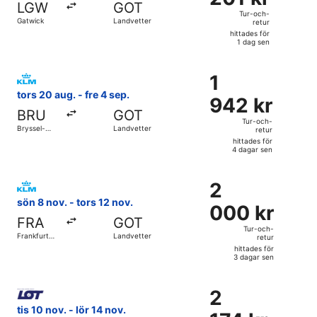
LGW
GOT
och-
Tur-och-
Gatwick
Landvetter
retur
retur,
hittades för
hittades
1 dag sen
för
Välj flyg med KLM, med avresa tors 20 aug. från Bryssel-Za
1
1
1
dag
942 kr
tors 20 aug. - fre 4 sep.
sen
942 kr
Tur-
BRU
GOT
och-
Tur-och-
Bryssel-
Landvetter
retur
retur,
Zaventem
hittades för
hittades
4 dagar sen
för
Välj flyg med KLM, med avresa sön 8 nov. från Frankfurt Intl
4
2
2
dagar
000 kr
sön 8 nov. - tors 12 nov.
sen
000 kr
Tur-
FRA
GOT
och-
Tur-och-
Frankfurt
Landvetter
retur
retur,
Intl.
hittades för
hittades
3 dagar sen
för
Välj flyg med LOT-Polish Airlines, med avresa tis 10 nov. frå
3
2
2
dagar
174 kr
tis 10 nov. - lör 14 nov.
sen