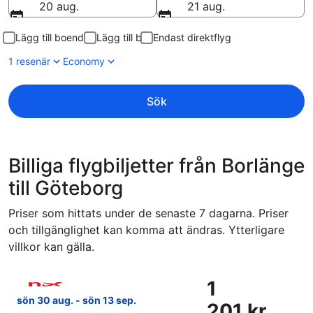
20 aug.
21 aug.
Lägg till boende
Lägg till bil
Endast direktflyg
1 resenär
Economy
Sök
Billiga flygbiljetter från Borlänge
till Göteborg
Priser som hittats under de senaste 7 dagarna. Priser
och tillgänglighet kan komma att ändras. Ytterligare
villkor kan gälla.
Välj flyg med Norwegian Air Sweden, med avresa sön 30 aug.
1
1
201 kr
sön 30 aug. - sön 13 sep.
201 kr
Tur-