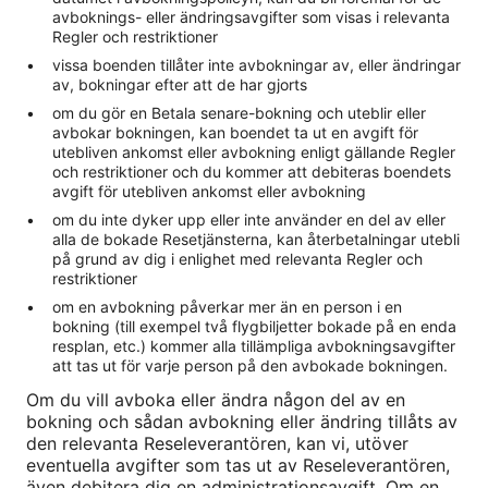
avboknings- eller ändringsavgifter som visas i relevanta
Regler och restriktioner
vissa boenden tillåter inte avbokningar av, eller ändringar
av, bokningar efter att de har gjorts
om du gör en Betala senare-bokning och uteblir eller
avbokar bokningen, kan boendet ta ut en avgift för
utebliven ankomst eller avbokning enligt gällande Regler
och restriktioner och du kommer att debiteras boendets
avgift för utebliven ankomst eller avbokning
om du inte dyker upp eller inte använder en del av eller
alla de bokade Resetjänsterna, kan återbetalningar utebli
på grund av dig i enlighet med relevanta Regler och
restriktioner
om en avbokning påverkar mer än en person i en
bokning (till exempel två flygbiljetter bokade på en enda
resplan, etc.) kommer alla tillämpliga avbokningsavgifter
att tas ut för varje person på den avbokade bokningen.
Om du vill avboka eller ändra någon del av en
bokning och sådan avbokning eller ändring tillåts av
den relevanta Reseleverantören, kan vi, utöver
eventuella avgifter som tas ut av Reseleverantören,
även debitera dig en administrationsavgift. Om en