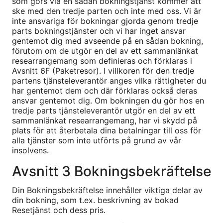
som görs via en sådan bokningstjänst kommer att
ske med den tredje parten och inte med oss. Vi är
inte ansvariga för bokningar gjorda genom tredje
parts bokningstjänster och vi har inget ansvar
gentemot dig med avseende på en sådan bokning,
förutom om de utgör en del av ett sammanlänkat
researrangemang som definieras och förklaras i
Avsnitt 6F (Paketresor). I villkoren för den tredje
partens tjänsteleverantör anges vilka rättigheter du
har gentemot dem och där förklaras också deras
ansvar gentemot dig. Om bokningen du gör hos en
tredje parts tjänsteleverantör utgör en del av ett
sammanlänkat researrangemang, har vi skydd på
plats för att återbetala dina betalningar till oss för
alla tjänster som inte utförts på grund av vår
insolvens.
Avsnitt 3 Bokningsbekräftelse
Din Bokningsbekräftelse innehåller viktiga delar av
din bokning, som t.ex. beskrivning av bokad
Resetjänst och dess pris.