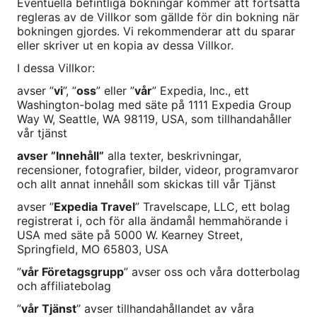
Eventuella befintliga bokningar kommer att fortsätta
regleras av de Villkor som gällde för din bokning när
bokningen gjordes. Vi rekommenderar att du sparar
eller skriver ut en kopia av dessa Villkor.
I dessa Villkor:
avser ”
vi
”, ”
oss
” eller ”
vår
” Expedia, Inc., ett
Washington-bolag med säte på 1111 Expedia Group
Way W, Seattle, WA 98119, USA, som tillhandahåller
vår tjänst
avser ”Innehåll”
alla texter, beskrivningar,
recensioner, fotografier, bilder, videor, programvaror
och allt annat innehåll som skickas till vår Tjänst
avser ”
Expedia Travel
” Travelscape, LLC, ett bolag
registrerat i, och för alla ändamål hemmahörande i
USA med säte på 5000 W. Kearney Street,
Springfield, MO 65803, USA
”
vår Företagsgrupp
” avser oss och våra dotterbolag
och affiliatebolag
”
vår Tjänst
” avser tillhandahållandet av våra