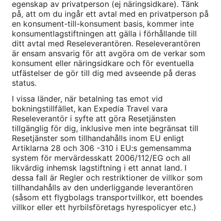
egenskap av privatperson (ej näringsidkare). Tänk
på, att om du ingår ett avtal med en privatperson på
en konsument-till-konsument basis, kommer inte
konsumentlagstiftningen att gälla i förhållande till
ditt avtal med Reseleverantören. Reseleverantören
är ensam ansvarig för att avgöra om de verkar som
konsument eller näringsidkare och för eventuella
utfästelser de gör till dig med avseende på deras
status.
I vissa länder, när betalning tas emot vid
bokningstillfället, kan Expedia Travel vara
Reseleverantör i syfte att göra Resetjänsten
tillgänglig för dig, inklusive men inte begränsat till
Resetjänster som tillhandahålls inom EU enligt
Artiklarna 28 och 306 -310 i EU:s gemensamma
system för mervärdesskatt 2006/112/EG och all
likvärdig inhemsk lagstiftning i ett annat land. I
dessa fall är Regler och restriktioner de villkor som
tillhandahålls av den underliggande leverantören
(såsom ett flygbolags transportvillkor, ett boendes
villkor eller ett hyrbilsföretags hyrespolicyer etc.)