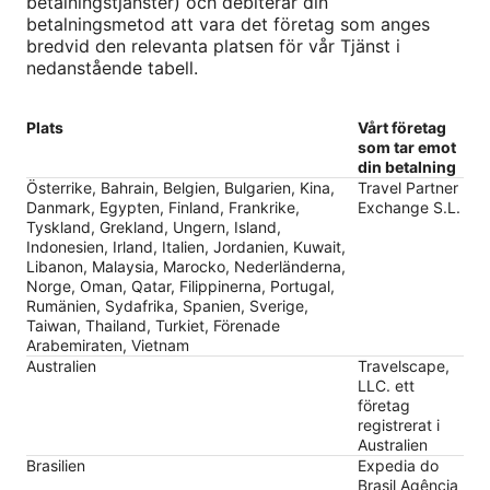
betalningstjänster) och debiterar din
betalningsmetod att vara det företag som anges
bredvid den relevanta platsen för vår Tjänst i
nedanstående tabell.
Plats
Vårt företag
som tar emot
din betalning
Österrike, Bahrain, Belgien, Bulgarien, Kina,
Travel Partner
Danmark, Egypten, Finland, Frankrike,
Exchange S.L.
Tyskland, Grekland, Ungern, Island,
Indonesien, Irland, Italien, Jordanien, Kuwait,
Libanon, Malaysia, Marocko, Nederländerna,
Norge, Oman, Qatar, Filippinerna, Portugal,
Rumänien, Sydafrika, Spanien, Sverige,
Taiwan, Thailand, Turkiet, Förenade
Arabemiraten, Vietnam
Australien
Travelscape,
LLC. ett
företag
registrerat i
Australien
Brasilien
Expedia do
Brasil Agência