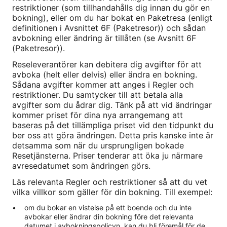
restriktioner (som tillhandahålls dig innan du gör en
bokning), eller om du har bokat en Paketresa (enligt
definitionen i Avsnittet 6F (Paketresor)) och sådan
avbokning eller ändring är tillåten (se Avsnitt 6F
(Paketresor)).
Reseleverantörer kan debitera dig avgifter för att
avboka (helt eller delvis) eller ändra en bokning.
Sådana avgifter kommer att anges i Regler och
restriktioner. Du samtycker till att betala alla
avgifter som du ådrar dig. Tänk på att vid ändringar
kommer priset för dina nya arrangemang att
baseras på det tillämpliga priset vid den tidpunkt du
ber oss att göra ändringen. Detta pris kanske inte är
detsamma som när du ursprungligen bokade
Resetjänsterna. Priser tenderar att öka ju närmare
avresedatumet som ändringen görs.
Läs relevanta Regler och restriktioner så att du vet
vilka villkor som gäller för din bokning. Till exempel:
om du bokar en vistelse på ett boende och du inte
avbokar eller ändrar din bokning före det relevanta
datumet i avbokningspolicyn, kan du bli föremål för de