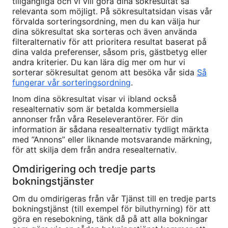
tillgängliga och vi vill göra dina sökresultat så
relevanta som möjligt. På sökresultatsidan visas vår
förvalda sorteringsordning, men du kan välja hur
dina sökresultat ska sorteras och även använda
filteralternativ för att prioritera resultat baserat på
dina valda preferenser, såsom pris, gästbetyg eller
andra kriterier. Du kan lära dig mer om hur vi
sorterar sökresultat genom att besöka vår sida
Så
fungerar vår sorteringsordning
.
Inom dina sökresultat visar vi ibland också
resealternativ som är betalda kommersiella
annonser från våra Reseleverantörer. För din
information är sådana resealternativ tydligt märkta
med ”Annons” eller liknande motsvarande märkning,
för att skilja dem från andra resealternativ.
Omdirigering och tredje parts
bokningstjänster
Om du omdirigeras från vår Tjänst till en tredje parts
bokningstjänst (till exempel för biluthyrning) för att
göra en resebokning, tänk då på att alla bokningar