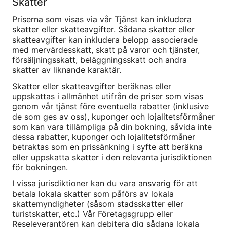
Skatter
Priserna som visas via vår Tjänst kan inkludera
skatter eller skatteavgifter. Sådana skatter eller
skatteavgifter kan inkludera belopp associerade
med mervärdesskatt, skatt på varor och tjänster,
försäljningsskatt, beläggningsskatt och andra
skatter av liknande karaktär.
Skatter eller skatteavgifter beräknas eller
uppskattas i allmänhet utifrån de priser som visas
genom vår tjänst före eventuella rabatter (inklusive
de som ges av oss), kuponger och lojalitetsförmåner
som kan vara tillämpliga på din bokning, såvida inte
dessa rabatter, kuponger och lojalitetsförmåner
betraktas som en prissänkning i syfte att beräkna
eller uppskatta skatter i den relevanta jurisdiktionen
för bokningen.
I vissa jurisdiktioner kan du vara ansvarig för att
betala lokala skatter som påförs av lokala
skattemyndigheter (såsom stadsskatter eller
turistskatter, etc.) Vår Företagsgrupp eller
Reseleverantören kan debitera dig sådana lokala