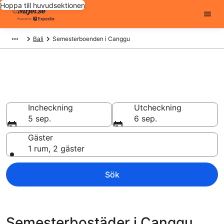
Hoppa till huvudsektionen
Bali
Semesterboenden i Canggu
Hitta semesterbostäder i
Canggu
Incheckning
Utcheckning
5 sep.
6 sep.
Gäster
1 rum, 2 gäster
Sök
Semesterbostäder i Canggu