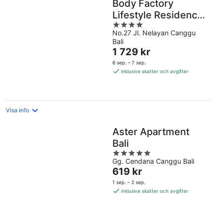
Body Factory
Lifestyle Residence
4
Canggu
No.27 Jl. Nelayan Canggu
out
Bali
of
Priset
1 729 kr
5
är
6 sep. – 7 sep.
1 729 kr
inklusive skatter och avgifter
per
natt
Visa info
Aster Apartment
Bali
5
Gg. Cendana Canggu Bali
out
Priset
619 kr
of
är
5
1 sep. – 2 sep.
619 kr
inklusive skatter och avgifter
per
natt