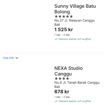
Sunny Village Batu
Bolong
5
No.27 Jl. Nelayan Canggu
out
Bali
of
Priset
1 525 kr
5
är
1 sep. – 2 sep.
1 525 kr
inklusive skatter och avgifter
per
natt
Visa info
NEXA Studio
Canggu
4
No.6 Jl. Tanah Barak Canggu
out
Bali
of
Priset
678 kr
5
är
1 sep. – 2 sep.
678 kr
inklusive skatter och avgifter