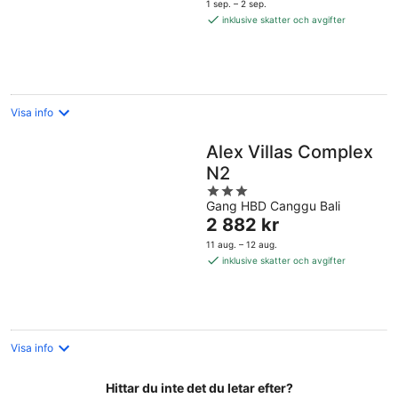
1 sep. – 2 sep.
550 kr
inklusive skatter och avgifter
per
natt
Visa info
Alex Villas Complex
N2
3
Gang HBD Canggu Bali
out
Priset
2 882 kr
of
är
5
11 aug. – 12 aug.
2 882 kr
inklusive skatter och avgifter
per
natt
Visa info
Hittar du inte det du letar efter?