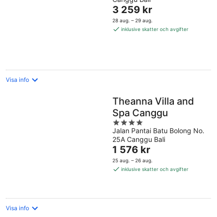
of
Priset
3 259 kr
5
är
28 aug. – 29 aug.
3 259 kr
inklusive skatter och avgifter
per
natt
Visa info
Theanna Villa and
Spa Canggu
4
Jalan Pantai Batu Bolong No.
out
25A Canggu Bali
of
Priset
1 576 kr
5
är
25 aug. – 26 aug.
1 576 kr
inklusive skatter och avgifter
per
natt
Visa info