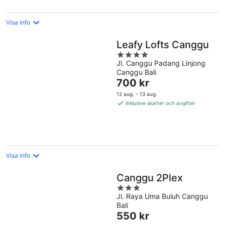
Visa info
Leafy Lofts Canggu
4
Jl. Canggu Padang Linjong
out
Canggu Bali
of
Priset
700 kr
5
är
12 aug. – 13 aug.
700 kr
inklusive skatter och avgifter
per
natt
Visa info
Canggu 2Plex
3
Jl. Raya Uma Buluh Canggu
out
Bali
of
Priset
550 kr
5
är