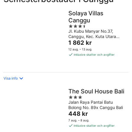
Solaya Villas
Canggu
3.5
Jl. Kubu Manyar No.37,
out
Canggu, Kec. Kuta Utara
of
Priset
Canggu Bali
1 862 kr
5
är
12 aug. – 13 aug.
1 862 kr
inklusive skatter och avgifter
per
natt
Visa info
The Soul House Bali
3
Jalan Raya Pantai Batu
out
Bolong No. 89x Canggu Bali
of
Priset
448 kr
5
är
7 aug. – 8 aug.
448 kr
inklusive skatter och avgifter
per