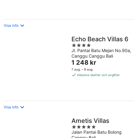
natt
Visa info
Echo Beach Villas 6
4
Jl. Pantai Batu Mejan No.90a,
out
Canggu Canggu Bali
of
Priset
1 248 kr
5
är
7 aug. – 8 aug.
1 248 kr
inklusive skatter och avgifter
per
natt
Visa info
Ametis Villas
5
Jalan Pantai Batu Bolong
out
Canggu Bali