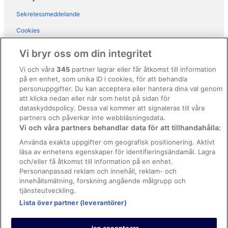
Hotell i Mambal
Sekretessmeddelande
Hotell i Nusa Dua
Cookies
Hotell i Padangsambian Klod
Användarvillkor
Vi bryr oss om din integritet
Hotell i Pecatu
Allmänna regler och villkor (ej för Vrbo-bokningar)
Vi och våra
345
partner lagrar eller får åtkomst till information
Hotell i Seminyak
på en enhet, som unika ID i cookies, för att behandla
Regler och villkor för Vrbo
Hotell i Uluwatu
personuppgifter. Du kan acceptera eller hantera dina val genom
Tillgänglighetsanpassning
att klicka nedan eller när som helst på sidan för
Hotell i Ungasan
dataskyddspolicy. Dessa val kommer att signaleras till våra
Juridisk information/Kontakta oss
Hotell i Kartika Plaza
partners och påverkar inte webbläsningsdata.
Vi och våra partners behandlar data för att tillhandahålla:
Riktlinjer för innehåll och anmäla innehåll
Hotell i Kuta Utara
Använda exakta uppgifter om geografisk positionering. Aktivt
Hotell i Padonan
läsa av enhetens egenskaper för identifieringsändamål. Lagra
Hjälp
och/eller få åtkomst till information på en enhet.
Hotell i Petitenget
Kontakta oss
Personanpassad reklam och innehåll, reklam- och
Hotell i Raya Kuta
innehållsmätning, forskning angående målgrupp och
Avboka eller ändra din bokning
tjänsteutveckling.
Hotell i Sanur
Boka ett flyg med flygbolagskredit
Lista över partner (leverantörer)
Återbetalningsprocess och tidslinjer