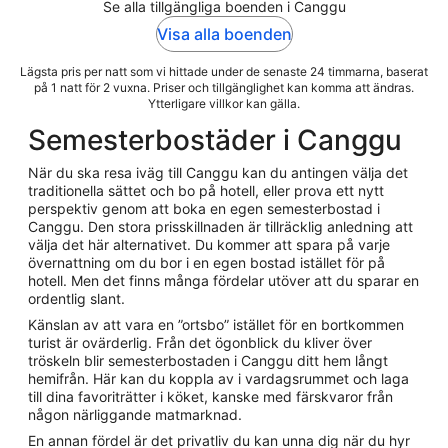
Se alla tillgängliga boenden i Canggu
Visa alla boenden
Lägsta pris per natt som vi hittade under de senaste 24 timmarna, baserat
på 1 natt för 2 vuxna. Priser och tillgänglighet kan komma att ändras.
Ytterligare villkor kan gälla.
Semesterbostäder i Canggu
När du ska resa iväg till Canggu kan du antingen välja det
traditionella sättet och bo på hotell, eller prova ett nytt
perspektiv genom att boka en egen semesterbostad i
Canggu. Den stora prisskillnaden är tillräcklig anledning att
välja det här alternativet. Du kommer att spara på varje
övernattning om du bor i en egen bostad istället för på
hotell. Men det finns många fördelar utöver att du sparar en
ordentlig slant.
Känslan av att vara en ”ortsbo” istället för en bortkommen
turist är ovärderlig. Från det ögonblick du kliver över
tröskeln blir semesterbostaden i Canggu ditt hem långt
hemifrån. Här kan du koppla av i vardagsrummet och laga
till dina favoriträtter i köket, kanske med färskvaror från
någon närliggande matmarknad.
En annan fördel är det privatliv du kan unna dig när du hyr