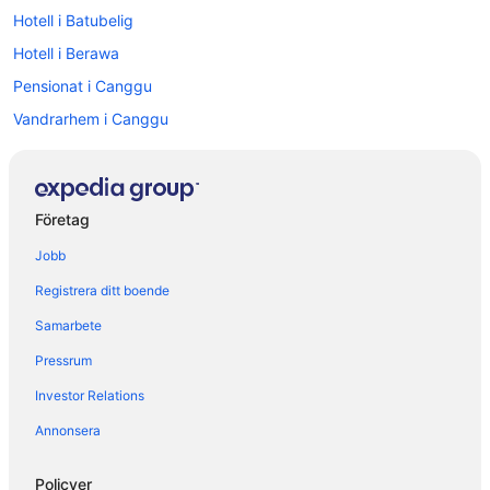
Hotell i Batubelig
Hotell i Berawa
Pensionat i Canggu
Vandrarhem i Canggu
B&B i Denpasar
Pensionat i Denpasar
Hotell i Dewi Sri
Företag
5-Stjärniga hotell i Seminyak
Jobb
Hotell i Abiansemal
Registrera ditt boende
Hotell i Canggu
Samarbete
Hotell i Delod Peken
Pressrum
Hotell i Denpasar
Investor Relations
Hotell i Kaba-Kaba
Annonsera
Hotell i Kuta
Hotell i Legian
Policyer