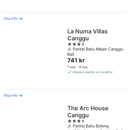
per
natt
Visa info
La Numa Villas
Canggu
3.5
Jl. Pantai Batu Mejan Canggu
out
Bali
of
Priset
741 kr
5
är
7 aug. – 8 aug.
741 kr
inklusive skatter och avgifter
per
natt
Visa info
The Arc House
Canggu
3.5
Jl. Pantai Batu Bolong
out