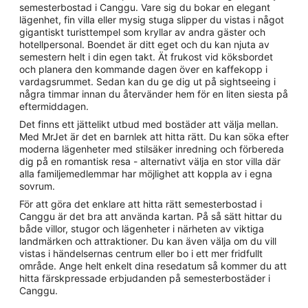
semesterbostad i Canggu. Vare sig du bokar en elegant
lägenhet, fin villa eller mysig stuga slipper du vistas i något
gigantiskt turisttempel som kryllar av andra gäster och
hotellpersonal. Boendet är ditt eget och du kan njuta av
semestern helt i din egen takt. Ät frukost vid köksbordet
och planera den kommande dagen över en kaffekopp i
vardagsrummet. Sedan kan du ge dig ut på sightseeing i
några timmar innan du återvänder hem för en liten siesta på
eftermiddagen.
Det finns ett jättelikt utbud med bostäder att välja mellan.
Med MrJet är det en barnlek att hitta rätt. Du kan söka efter
moderna lägenheter med stilsäker inredning och förbereda
dig på en romantisk resa - alternativt välja en stor villa där
alla familjemedlemmar har möjlighet att koppla av i egna
sovrum.
För att göra det enklare att hitta rätt semesterbostad i
Canggu är det bra att använda kartan. På så sätt hittar du
både villor, stugor och lägenheter i närheten av viktiga
landmärken och attraktioner. Du kan även välja om du vill
vistas i händelsernas centrum eller bo i ett mer fridfullt
område. Ange helt enkelt dina resedatum så kommer du att
hitta färskpressade erbjudanden på semesterbostäder i
Canggu.