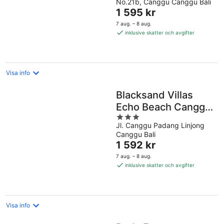
No.21b, Canggu Canggu Bali
of
Priset
1 595 kr
5
är
7 aug. – 8 aug.
1 595 kr
inklusive skatter och avgifter
per
natt
Visa info
Blacksand Villas
Echo Beach Canggu,
3
by Sandara
Jl. Canggu Padang Linjong
out
Canggu Bali
of
Priset
1 592 kr
5
är
7 aug. – 8 aug.
1 592 kr
inklusive skatter och avgifter
per
natt
Visa info