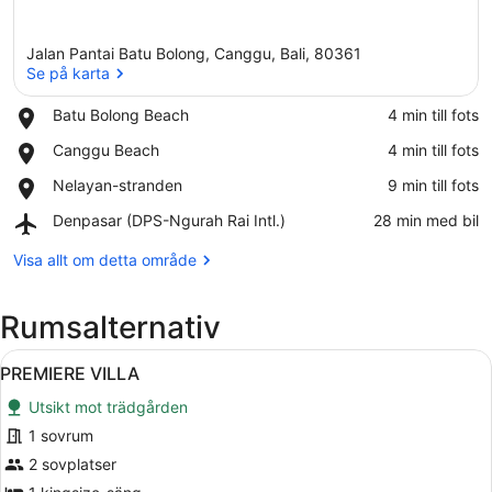
Jalan Pantai Batu Bolong, Canggu, Bali, 80361
Se på karta
Place,
Batu Bolong Beach
‪4 min till fots‬
Batu
Se på karta
Place,
Canggu Beach
‪4 min till fots‬
Bolong
Canggu
Beach
Place,
Nelayan-stranden
‪9 min till fots‬
Beach
Nelayan-
Airport,
Denpasar (DPS-Ngurah Rai Intl.)
‪28 min med bil‬
stranden
Denpasar
(DPS-
Visa allt om detta område
Ngurah
Rai
Rumsalternativ
Intl.)
Öppna
En pool med ett avslappningsområde
19
PREMIERE VILLA
alla
Utsikt mot trädgården
foton
för
1 sovrum
PREMIERE
2 sovplatser
VILLA