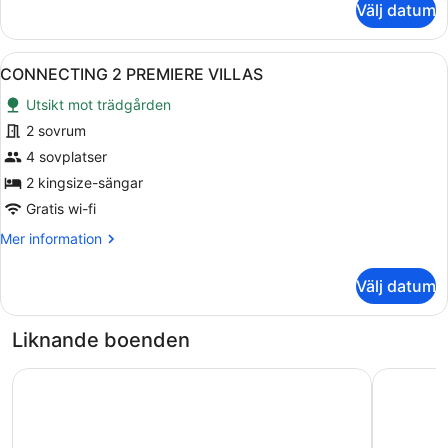
Välj datum
GRAND
VILLA
-
Öppna
Ett område vid poolen med en solsto
10
3
CONNECTING 2 PREMIERE VILLAS
alla
BEDROOMS
Utsikt mot trädgården
foton
för
2 sovrum
CONNECTING
4 sovplatser
2
2 kingsize-sängar
PREMIERE
Gratis wi-fi
VILLAS
Mer
Mer information
information
om
Välj datum
CONNECTING
2
PREMIERE
Liknande boenden
VILLAS
COMO Uma Canggu
Holiday I