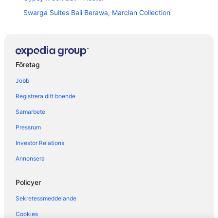
Swarga Suites Bali Berawa, Marclan Collection
La Paradis Villa
Lv8 Resort Hotel
Koa D'Surfer Hotel
Företag
The farm hostel
Jobb
Citadines Berawa Beach Bali Resort
Registrera ditt boende
Eastin Ashta Resort Canggu
Samarbete
Planta Luxury Boutique Resort
Pressrum
Bali Easy Living Canggu
Investor Relations
The Calmtree Bungalows
Aston Canggu Beach Resort
Annonsera
Masmara Resort Canggu
Policyer
Villa Nestor
Sekretessmeddelande
Legong Keraton Beach Hotel
Cookies
Damar Emas Guesthouse