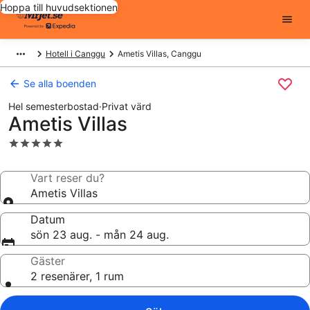
Hoppa till huvudsektionen
Hotell i Canggu
Ametis Villas, Canggu
Se alla boenden
Hel semesterbostad
·
Privat värd
Ametis Villas
5.0-
stjärnigt
boende
Vart reser du?
Ametis Villas
Datum
sön 23 aug. - mån 24 aug.
Gäster
2 resenärer, 1 rum