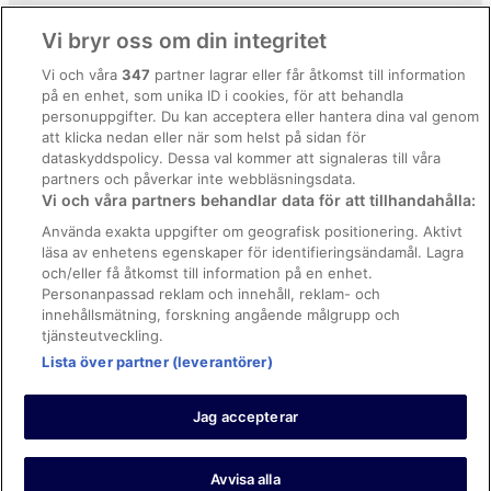
Användarvillkor
Vi bryr oss om din integritet
Allmänna regler och villkor (ej för Vrbo-bokningar)
Vi och våra
347
partner lagrar eller får åtkomst till information
på en enhet, som unika ID i cookies, för att behandla
Regler och villkor för Vrbo
personuppgifter. Du kan acceptera eller hantera dina val genom
Tillgänglighetsanpassning
att klicka nedan eller när som helst på sidan för
dataskyddspolicy. Dessa val kommer att signaleras till våra
Juridisk information/Kontakta oss
partners och påverkar inte webbläsningsdata.
Vi och våra partners behandlar data för att tillhandahålla:
Riktlinjer för innehåll och anmäla innehåll
Använda exakta uppgifter om geografisk positionering. Aktivt
läsa av enhetens egenskaper för identifieringsändamål. Lagra
Hjälp
och/eller få åtkomst till information på en enhet.
Kontakta oss
Personanpassad reklam och innehåll, reklam- och
innehållsmätning, forskning angående målgrupp och
Avboka eller ändra din bokning
tjänsteutveckling.
Lista över partner (leverantörer)
Boka ett flyg med flygbolagskredit
Återbetalningsprocess och tidslinjer
Jag accepterar
© 2026 Expedia, Inc., ett företag inom Expedia Group.
https://www.expediagroup.com/ Med ensamrätt. MrJet är ett
varumärke eller registrerat varumärke som tillhör Expedia, Inc.
Avvisa alla