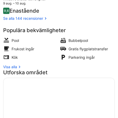
priset
9 aug. – 10 aug.
är
Recensioner
Enastående
9,6
3 799 kr
9,6 av 10,
PREMIERE VILLA | Privat pool
Se alla 144 recensioner
Populära bekvämligheter
Pool
Bubbelpool
Frukost ingår
Gratis flygplatstransfer
Kök
Parkering ingår
Visa alla
Utforska området