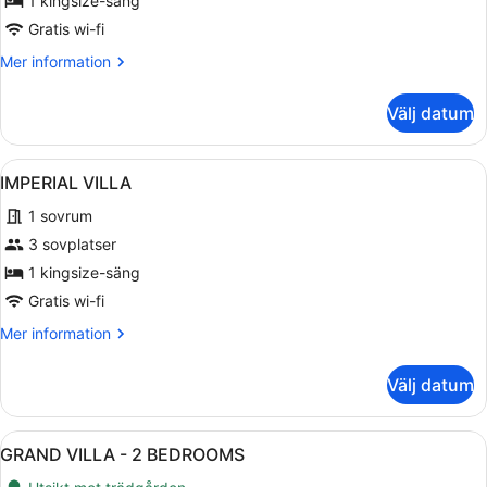
1 kingsize-säng
Gratis wi-fi
Mer
Mer information
information
om
Välj datum
PREMIERE
VILLA
Öppna
Ett modernt utomhusområde med poo
22
IMPERIAL VILLA
alla
1 sovrum
foton
för
3 sovplatser
IMPERIAL
1 kingsize-säng
VILLA
Gratis wi-fi
Mer
Mer information
information
om
Välj datum
IMPERIAL
VILLA
Öppna
En modern inredning med ett träpan
15
GRAND VILLA - 2 BEDROOMS
alla