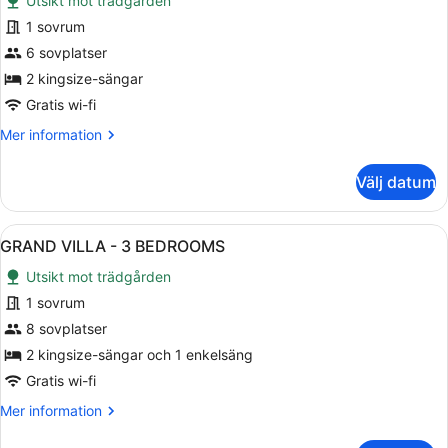
Utsikt mot trädgården
foton
för
1 sovrum
GRAND
6 sovplatser
VILLA
2 kingsize-sängar
-
Gratis wi-fi
2
Mer
Mer information
BEDROOMS
information
om
Välj datum
GRAND
VILLA
-
Öppna
En modern inredning med en takfläk
15
2
GRAND VILLA - 3 BEDROOMS
alla
BEDROOMS
Utsikt mot trädgården
foton
för
1 sovrum
GRAND
8 sovplatser
VILLA
2 kingsize-sängar och 1 enkelsäng
-
Gratis wi-fi
3
Mer
Mer information
BEDROOMS
information
om