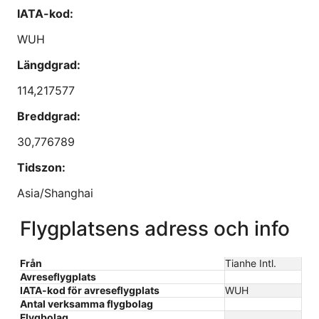
IATA-kod:
WUH
Längdgrad:
114,217577
Breddgrad:
30,776789
Tidszon:
Asia/Shanghai
Flygplatsens adress och info
Från
Tianhe Intl.
Avreseflygplats
IATA-kod för avreseflygplats
WUH
Antal verksamma flygbolag
Flygbolag