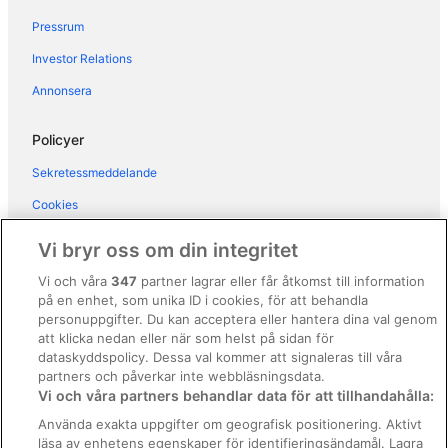
Pressrum
Investor Relations
Annonsera
Policyer
Sekretessmeddelande
Cookies
Användarvillkor
Vi bryr oss om din integritet
Allmänna regler och villkor (ej för Vrbo-bokningar)
Vi och våra
347
partner lagrar eller får åtkomst till information
på en enhet, som unika ID i cookies, för att behandla
Regler och villkor för Vrbo
personuppgifter. Du kan acceptera eller hantera dina val genom
Tillgänglighetsanpassning
att klicka nedan eller när som helst på sidan för
dataskyddspolicy. Dessa val kommer att signaleras till våra
Juridisk information/Kontakta oss
partners och påverkar inte webbläsningsdata.
Vi och våra partners behandlar data för att tillhandahålla:
Riktlinjer för innehåll och anmäla innehåll
Använda exakta uppgifter om geografisk positionering. Aktivt
läsa av enhetens egenskaper för identifieringsändamål. Lagra
Hjälp