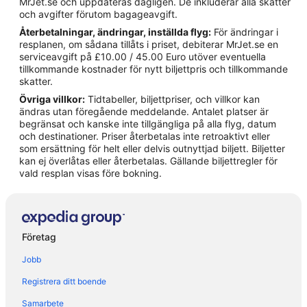
MrJet.se och uppdateras dagligen. De inkluderar alla skatter
och avgifter förutom bagageavgift.
Återbetalningar, ändringar, inställda flyg:
För ändringar i
resplanen, om sådana tillåts i priset, debiterar MrJet.se en
serviceavgift på £10.00 / 45.00 Euro utöver eventuella
tillkommande kostnader för nytt biljettpris och tillkommande
skatter.
Övriga villkor:
Tidtabeller, biljettpriser, och villkor kan
ändras utan föregående meddelande. Antalet platser är
begränsat och kanske inte tillgängliga på alla flyg, datum
och destinationer. Priser återbetalas inte retroaktivt eller
som ersättning för helt eller delvis outnyttjad biljett. Biljetter
kan ej överlåtas eller återbetalas. Gällande biljettregler för
vald resplan visas före bokning.
Företag
Jobb
Registrera ditt boende
Samarbete