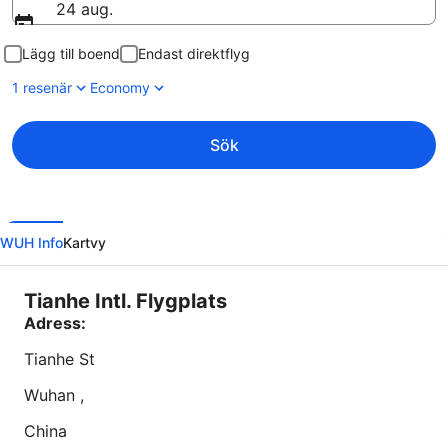
24 aug.
Lägg till boende
Endast direktflyg
1 resenär
Economy
Sök
WUH Info
Kartvy
Tianhe Intl. Flygplats
Adress:
Tianhe St
Wuhan
,
China