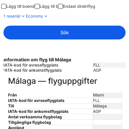
Lägg till boende
Lägg till bil
Endast direktflyg
1 resenär
Economy
Sök
Information om flyg till Málaga
IATA-kod för avreseflygplats
FLL
IATA-kod för ankomstflygplats
AGP
Málaga — flyguppgifter
Från
Miami
IATA-kod för avreseflygplats
FLL
Till
Málaga
IATA-kod för ankomstflygplats
AGP
Antal verksamma flygbolag
Tillgängliga flygbolag
Avstånd