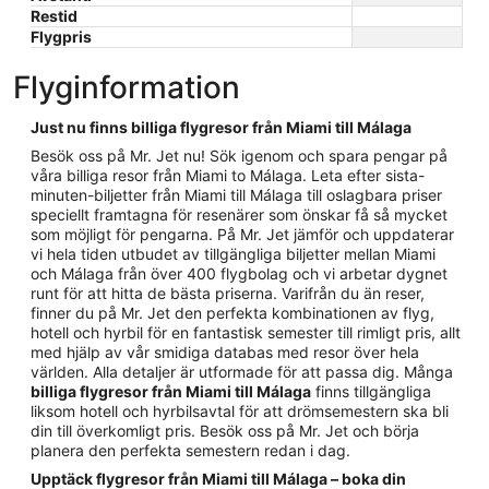
Restid
Flygpris
Flyginformation
Just nu finns billiga flygresor från Miami till Málaga
Besök oss på Mr. Jet nu! Sök igenom och spara pengar på
våra billiga resor från Miami to Málaga. Leta efter sista-
minuten-biljetter från Miami till Málaga till oslagbara priser
speciellt framtagna för resenärer som önskar få så mycket
som möjligt för pengarna. På Mr. Jet jämför och uppdaterar
vi hela tiden utbudet av tillgängliga biljetter mellan Miami
och Málaga från över 400 flygbolag och vi arbetar dygnet
runt för att hitta de bästa priserna. Varifrån du än reser,
finner du på Mr. Jet den perfekta kombinationen av flyg,
hotell och hyrbil för en fantastisk semester till rimligt pris, allt
med hjälp av vår smidiga databas med resor över hela
världen. Alla detaljer är utformade för att passa dig. Många
billiga flygresor från Miami till Málaga
finns tillgängliga
liksom hotell och hyrbilsavtal för att drömsemestern ska bli
din till överkomligt pris. Besök oss på Mr. Jet och börja
planera den perfekta semestern redan i dag.
Upptäck flygresor från Miami till Málaga – boka din