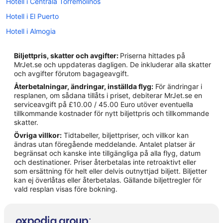
Hotell i Centrala Torremolinos
Hotell i El Puerto
Hotell i Almogia
Hotell i Arroyo de la Miel
Biljettpris, skatter och avgifter:
Priserna hittades på
Hotell i Benajarafe
MrJet.se och uppdateras dagligen. De inkluderar alla skatter
och avgifter förutom bagageavgift.
Hotell i Benalmádena Costa
Återbetalningar, ändringar, inställda flyg:
För ändringar i
Hotell i Benalmádena
resplanen, om sådana tillåts i priset, debiterar MrJet.se en
serviceavgift på £10.00 / 45.00 Euro utöver eventuella
Hotell i Casabermeja
tillkommande kostnader för nytt biljettpris och tillkommande
Hotell i Comares
skatter.
Övriga villkor:
Tidtabeller, biljettpriser, och villkor kan
Hotell i El Borge
ändras utan föregående meddelande. Antalet platser är
Hotell i La Cala del Moral
begränsat och kanske inte tillgängliga på alla flyg, datum
och destinationer. Priser återbetalas inte retroaktivt eller
Hotell i Málaga
som ersättning för helt eller delvis outnyttjad biljett. Biljetter
kan ej överlåtas eller återbetalas. Gällande biljettregler för
Hotell i Malagas historiska centrum
vald resplan visas före bokning.
Hotell i Rincon de la Victoria
Hotell i Torremolinos