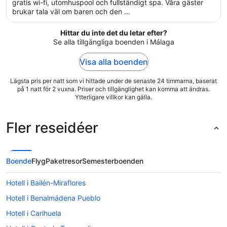
5
gratis wi-fi, utomhuspool och fullständigt spa. Våra gäster
brukar tala väl om baren och den ...
Hittar du inte det du letar efter?
Se alla tillgängliga boenden i Málaga
Visa alla boenden
Lägsta pris per natt som vi hittade under de senaste 24 timmarna, baserat
på 1 natt för 2 vuxna. Priser och tillgänglighet kan komma att ändras.
Ytterligare villkor kan gälla.
Fler reseidéer
Boende
Flyg
Paketresor
Semesterboenden
Hotell i Bailén-Miraflores
Hotell i Benalmádena Pueblo
Hotell i Carihuela