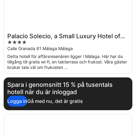
Palacio Solecio, a Small Luxury Hotel of
4
the World
out
Calle Granada 61 Málaga Málaga
of
Detta hotell för affärsresenären ligger i Málaga. Här har du
5
tillgång till gratis wi-fi, en takterrass och frukost. Våra gäster
brukar tala väl om frukosten ...
Spara i genomsnitt 15 % på tusentals
hotell när du är inloggad
Logga in
Gå med nu, det är gratis
Öppnas i ett nytt fönster
Catalonia Molina Lario