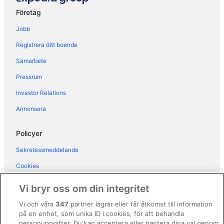
Hotell i Jardín de la Abadía
Företag
B&B i Málaga
Jobb
Hotell i Málaga Centro
Registrera ditt boende
Fjällstugor i Málaga
Samarbete
Hotell i Málaga-Este
Pressrum
Vandrarhem i Málaga
Kapselhotell i Málaga
Investor Relations
Lägenheter i Málaga
Annonsera
Pensionat i Málaga
Policyer
Privata semesterbostäder i Málaga
Sekretessmeddelande
Riad i Málaga
Cookies
Hotell i Palma-Palmilla
Användarvillkor
Hotell i Pedregalejo
Vi bryr oss om din integritet
Hotell i närheten av Picasso-museet
Allmänna regler och villkor (ej för Vrbo-bokningar)
Vi och våra
347
partner lagrar eller får åtkomst till information
Hotell i Puerto de la Torre
på en enhet, som unika ID i cookies, för att behandla
Regler och villkor för Vrbo
personuppgifter. Du kan acceptera eller hantera dina val genom