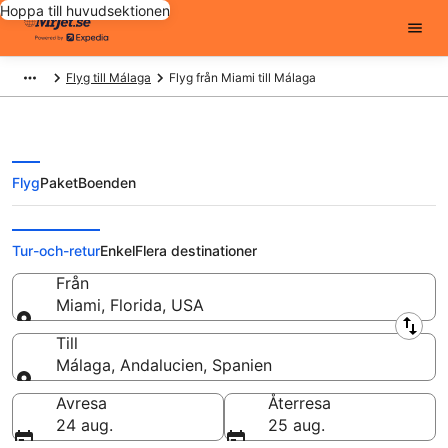
Hoppa till huvudsektionen
Flyg till Málaga
Flyg från Miami till Málaga
Flyg
Paket
Boenden
Flyg från Miami till Málaga från
Tur-och-retur
Enkel
Flera destinationer
Från
Miami, Florida, USA
Från
Till
Málaga, Andalucien, Spanien
Till
Avresa
Återresa
24 aug.
25 aug.