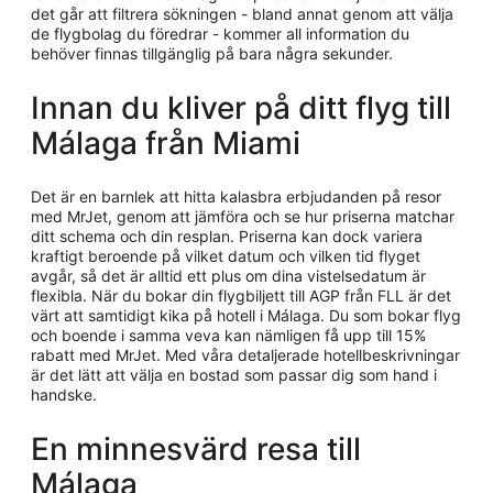
det går att filtrera sökningen - bland annat genom att välja
de flygbolag du föredrar - kommer all information du
behöver finnas tillgänglig på bara några sekunder.
Innan du kliver på ditt flyg till
Málaga från Miami
Det är en barnlek att hitta kalasbra erbjudanden på resor
med MrJet, genom att jämföra och se hur priserna matchar
ditt schema och din resplan. Priserna kan dock variera
kraftigt beroende på vilket datum och vilken tid flyget
avgår, så det är alltid ett plus om dina vistelsedatum är
flexibla. När du bokar din flygbiljett till AGP från FLL är det
värt att samtidigt kika på hotell i Málaga. Du som bokar flyg
och boende i samma veva kan nämligen få upp till 15%
rabatt med MrJet. Med våra detaljerade hotellbeskrivningar
är det lätt att välja en bostad som passar dig som hand i
handske.
En minnesvärd resa till
Málaga