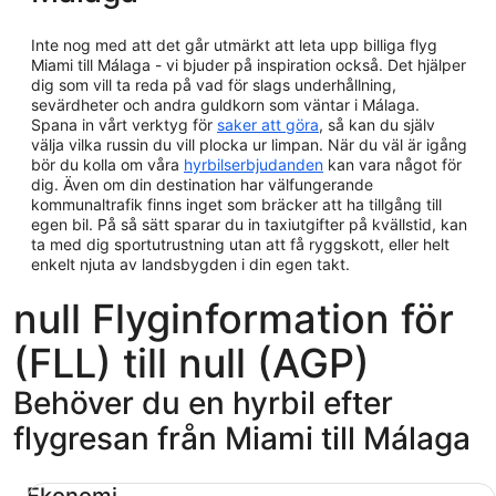
Inte nog med att det går utmärkt att leta upp billiga flyg
Miami till Málaga - vi bjuder på inspiration också. Det hjälper
dig som vill ta reda på vad för slags underhållning,
sevärdheter och andra guldkorn som väntar i Málaga.
Spana in vårt verktyg för
saker att göra
, så kan du själv
välja vilka russin du vill plocka ur limpan. När du väl är igång
bör du kolla om våra
hyrbilserbjudanden
kan vara något för
dig. Även om din destination har välfungerande
kommunaltrafik finns inget som bräcker att ha tillgång till
egen bil. På så sätt sparar du in taxiutgifter på kvällstid, kan
ta med dig sportutrustning utan att få ryggskott, eller helt
enkelt njuta av landsbygden i din egen takt.
null Flyginformation för
(FLL) till null (AGP)
Behöver du en hyrbil efter
flygresan från Miami till Málaga
Ekonomi Chevrolet Spark