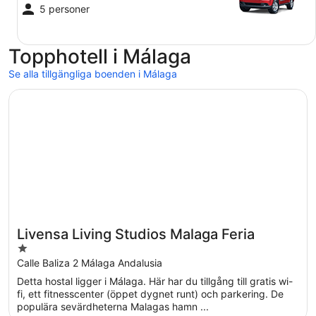
5 personer
Topphotell i Málaga
Se alla tillgängliga boenden i Málaga
Öppnas i ett nytt fönster
Livensa Living Studios Malaga Feria
Livensa Living Studios Malaga Feria
1
out
Calle Baliza 2 Málaga Andalusia
of
Detta hostal ligger i Málaga. Här har du tillgång till gratis wi-
5
fi, ett fitnesscenter (öppet dygnet runt) och parkering. De
populära sevärdheterna Malagas hamn ...