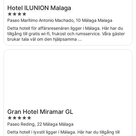
Hotel ILUNION Malaga
4
out
Paseo Marítimo Antonio Machado, 10 Málaga Malaga
of
Detta hotell för affärsresenären ligger i Málaga. Här har du
5
tillgång till gratis wi-fi, frukost och rumsservice. Våra gäster
brukar tala väl om den hjälpsamma ...
Öppnas i ett nytt fönster
Gran Hotel Miramar GL
Gran Hotel Miramar GL
5
out
Paseo Reding, 22 Málaga Málaga
of
Detta hotell i lyxstil ligger i Málaga. Här har du tillgång till