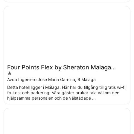
Öppnas i ett nytt fönster
Four Points Flex by Sheraton Malaga Centre
Four Points Flex by Sheraton Malaga
1
Centre
out
Avda Ingeniero Jose Maria Garnica, 6 Málaga
of
Detta hotell ligger i Málaga. Här har du tillgång till gratis wi-fi,
5
frukost och parkering. Våra gäster brukar tala väl om den
hjälpsamma personalen och de välstädade ...
Öppnas i ett nytt fönster
Palacio Solecio, a Small Luxury Hotel of the World