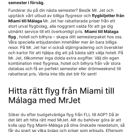
semester i förväg.
Funderar du på din nästa semester? Besök Mr. Jet och
upptäck vårt utbud av billiga flygresor och
flygbiljetter från
Miami till Málaga
Mr. Jet har rabatterade priser från ett
stort urval flygbolag, alla noggrant valda för att ge dig
utmärkt service till ett överkomligt pris.
Miami till Málaga
flyg
, hotell och bilhyra – skapa ditt semesterpaket hos oss.
Våra speciella erbjudanden innehåller mer än bara billiga
resor. På Mr. Jet har vi också stjärngradering och översikter
och kartor för att hjälpa dig att på bästa sätt välja hotell. På
Mr. Jet, tillkommer inga dolda extra avgifter. Välj din egen
kombination med flygresa, hotell och bilhyra från vår stora
databas och få en perfekt semester eller drömweekend till
rabatterat pris. Vänta inte tills det blir för sent!
Hitta rätt flyg från Miami till
Málaga med MrJet
Söker du efter budgetvänliga flyg från FLL till AGP? Då är
det lätt att hitta rätt med MrJet. Allt du behöver göra är att
kolla upp flyg Miami-Málaga på dina önskade resedatum, så
får du snart se vilka bolag och priser som erbjuds. Eftersom