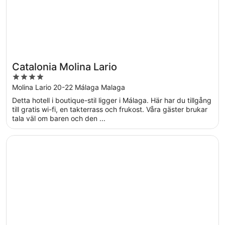
Catalonia Molina Lario
4
out
Molina Lario 20-22 Málaga Malaga
of
Detta hotell i boutique-stil ligger i Málaga. Här har du tillgång
5
till gratis wi-fi, en takterrass och frukost. Våra gäster brukar
tala väl om baren och den ...
Öppnas i ett nytt fönster
Hotel ILUNION Malaga