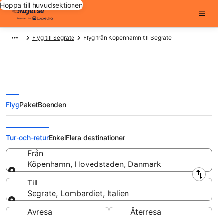
Hoppa till huvudsektionen
Flyg till Segrate
Flyg från Köpenhamn till Segrate
Flyg
Paket
Boenden
Flyg från Köpenhamn till Segrate
från
Tur-och-retur
Enkel
Flera destinationer
Från
Köpenhamn, Hovedstaden, Danmark
Från
Till
Segrate, Lombardiet, Italien
Till
Avresa
Återresa