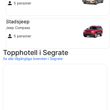
5 personer
Stadsjeep Jeep Compass
Stadsjeep
Jeep Compass
5 personer
Topphotell i Segrate
Se alla tillgängliga boenden i Segrate
Öppnas i ett nytt fönster
ibis Milano Centro