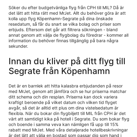
Söker du efter budgetvänliga flyg från CPH till MIL? Då är
det lätt att hitta rätt med MrJet. Allt du behöver göra är att
kolla upp flyg Köpenhamn-Segrate på dina önskade
resedatum, så får du snart se vilka bolag och priser som
erbjuds. Eftersom det går att filtrera sökningen - bland
annat genom att välja de flygbolag du föredrar - kommer all
information du behöver finnas tillgänglig på bara några
sekunder.
Innan du kliver på ditt flyg till
Segrate från Köpenhamn
Det är en barnlek att hitta kalasbra erbjudanden på resor
med MrJet, genom att jämföra och se hur priserna matchar
ditt schema och din resplan. Priserna kan dock variera
kraftigt beroende på vilket datum och vilken tid flyget
avgår, så det är alltid ett plus om dina vistelsedatum är
flexibla. När du bokar din flygbiljett till MIL från CPH är det
värt att samtidigt kika på hotell i Segrate. Du som bokar flyg
och boende i samma veva kan nämligen få upp till 15%
rabatt med MrJet. Med våra detaljerade hotellbeskrivningar
är det lätt att välja en bostad som passar dig som hand i