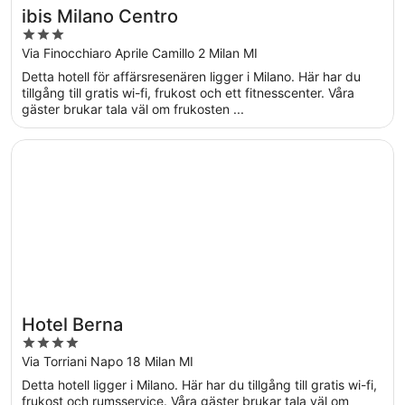
ibis Milano Centro
3
out
Via Finocchiaro Aprile Camillo 2 Milan MI
of
Detta hotell för affärsresenären ligger i Milano. Här har du
5
tillgång till gratis wi-fi, frukost och ett fitnesscenter. Våra
gäster brukar tala väl om frukosten ...
Öppnas i ett nytt fönster
Hotel Berna
Hotel Berna
4
out
Via Torriani Napo 18 Milan MI
of
Detta hotell ligger i Milano. Här har du tillgång till gratis wi-fi,
5
frukost och rumsservice. Våra gäster brukar tala väl om