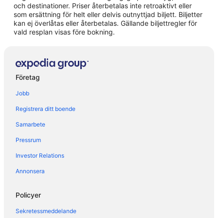
och destinationer. Priser återbetalas inte retroaktivt eller
Hotell i Milano
som ersättning för helt eller delvis outnyttjad biljett. Biljetter
kan ej överlåtas eller återbetalas. Gällande biljettregler för
Hotell i Monza
vald resplan visas före bokning.
Hotell i Paderno Dugnano
Hotell i Pozzuolo Martesana
Hotell i San Giuliano Milanese
Företag
Hotell i Segrate
Jobb
Hotell i Sesto San Giovanni
Registrera ditt boende
B&B i Lombardiet
Samarbete
Gårdar i Lombardiet
Pressrum
Vandrarhem i Lombardiet
Hotell i Lombardiet
Investor Relations
Lägenhetshotell i Lombardiet
Annonsera
Stugor i Lombardiet
Policyer
Villor i Lombardiet
Sekretessmeddelande
Hotell i Magenta