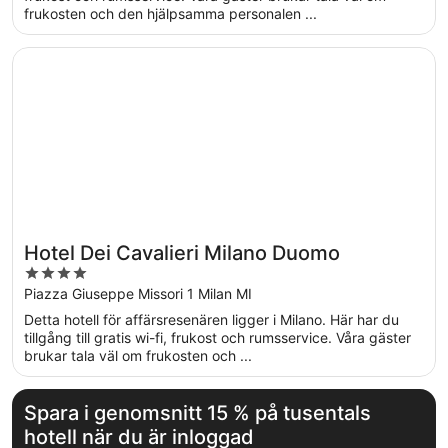
frukosten och den hjälpsamma personalen ...
Öppnas i ett nytt fönster
Hotel Dei Cavalieri Milano Duomo
Hotel Dei Cavalieri Milano Duomo
4
out
Piazza Giuseppe Missori 1 Milan MI
of
Detta hotell för affärsresenären ligger i Milano. Här har du
5
tillgång till gratis wi-fi, frukost och rumsservice. Våra gäster
brukar tala väl om frukosten och ...
Spara i genomsnitt 15 % på tusentals
hotell när du är inloggad