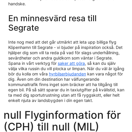
handske.
En minnesvärd resa till
Segrate
Inte nog med att det går utmärkt att leta upp billiga flyg
Köpenhamn till Segrate - vi bjuder på inspiration också. Det
hjälper dig som vill ta reda på vad för slags underhållning,
sevärdheter och andra guldkorn som väntar i Segrate.
Spana in vårt verktyg för
saker att göra
, så kan du själv
välja vilka russin du vill plocka ur limpan. När du väl är igång
bör du kolla om våra
hyrbilserbjudanden
kan vara något för
dig. Även om din destination har välfungerande
kommunaltrafik finns inget som bräcker att ha tillgång till
egen bil. På så sätt sparar du in taxiutgifter på kvällstid, kan
ta med dig sportutrustning utan att få ryggskott, eller helt
enkelt njuta av landsbygden i din egen takt.
null Flyginformation för
(CPH) till null (MIL)