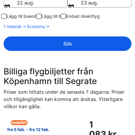
22 aug.
23 aug.
Lägg till boende
Lägg till bil
Endast direktflyg
1 resenär
Economy
Sök
Billiga flygbiljetter från
Köpenhamn till Segrate
Priser som hittats under de senaste 7 dagarna. Priser
och tillgänglighet kan komma att ändras. Ytterligare
villkor kan gälla.
Välj flyg med easyJet, med avresa fre 5 feb. från Kastrup ti
1
1
083 kr
fre 5 feb. - fre 12 feb.
083 kr
Tur-