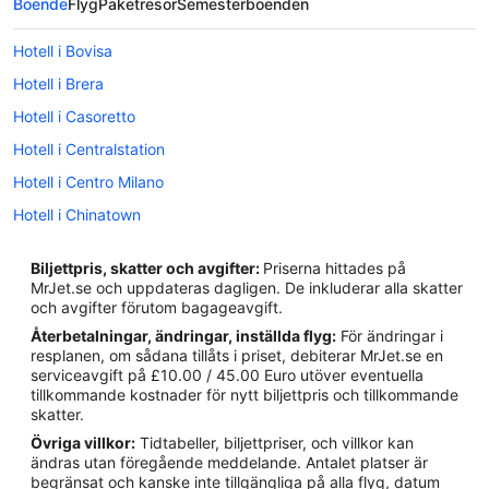
Boende
Flyg
Paketresor
Semesterboenden
Hotell i Bovisa
Hotell i Brera
Hotell i Casoretto
Hotell i Centralstation
Hotell i Centro Milano
Hotell i Chinatown
Hotell i Città Studi
Biljettpris, skatter och avgifter:
Priserna hittades på
Hotell i Dergano
MrJet.se och uppdateras dagligen. De inkluderar alla skatter
och avgifter förutom bagageavgift.
Hotell i närheten av Galleria Vittorio Emanuele II
Återbetalningar, ändringar, inställda flyg:
För ändringar i
Hotell i Bresso
resplanen, om sådana tillåts i priset, debiterar MrJet.se en
serviceavgift på £10.00 / 45.00 Euro utöver eventuella
Hotell i Cavenago di Brianza
tillkommande kostnader för nytt biljettpris och tillkommande
Hotell i Cinisello Balsamo
skatter.
Övriga villkor:
Tidtabeller, biljettpriser, och villkor kan
Hotell i Concorezzo
ändras utan föregående meddelande. Antalet platser är
Hotell i närheten av Milano centralstation
begränsat och kanske inte tillgängliga på alla flyg, datum