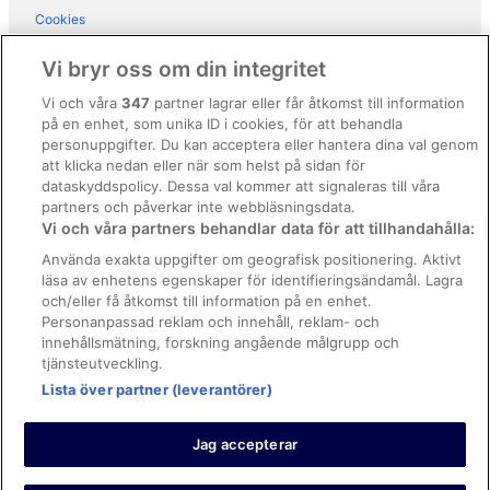
Cookies
Hotell i närheten av Milanos katedral
Användarvillkor
Hotell i Navigli
Vi bryr oss om din integritet
Hotell i Porta Garibaldi
Allmänna regler och villkor (ej för Vrbo-bokningar)
Vi och våra
347
partner lagrar eller får åtkomst till information
Hotell i Porta Genova
på en enhet, som unika ID i cookies, för att behandla
Regler och villkor för Vrbo
personuppgifter. Du kan acceptera eller hantera dina val genom
Hotell i Porta Romana
Tillgänglighetsanpassning
att klicka nedan eller när som helst på sidan för
dataskyddspolicy. Dessa val kommer att signaleras till våra
Hotell i Porta Vittoria
Juridisk information/Kontakta oss
partners och påverkar inte webbläsningsdata.
Hotell i Prato Centenaro
Vi och våra partners behandlar data för att tillhandahålla:
Riktlinjer för innehåll och anmäla innehåll
Hotell i QT8
Använda exakta uppgifter om geografisk positionering. Aktivt
läsa av enhetens egenskaper för identifieringsändamål. Lagra
Hjälp
Hotell i Ripamonti Corvetto
och/eller få åtkomst till information på en enhet.
Hotell i San Bovio
Kontakta oss
Personanpassad reklam och innehåll, reklam- och
innehållsmätning, forskning angående målgrupp och
Hotell i San Siro
Avboka eller ändra din bokning
tjänsteutveckling.
Hotell i närheten av Teatro alla Scala
Boka ett flyg med flygbolagskredit
Lista över partner (leverantörer)
Återbetalningsprocess och tidslinjer
Jag accepterar
© 2026 Expedia, Inc., ett företag inom Expedia Group.
https://www.expediagroup.com/ Med ensamrätt. MrJet är ett