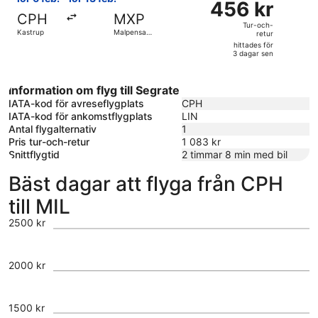
sen
456 kr
Tur-
CPH
MXP
och-
Tur-och-
Kastrup
Malpensa
retur
retur,
Intl.
hittades för
hittades
3 dagar sen
för
3
Information om flyg till Segrate
dagar
IATA-kod för avreseflygplats
CPH
sen
IATA-kod för ankomstflygplats
LIN
Antal flygalternativ
1
Pris tur-och-retur
1 083 kr
Snittflygtid
2 timmar 8 min med bil
Bäst dagar att flyga från CPH
till MIL
2500 kr
2000 kr
1500 kr