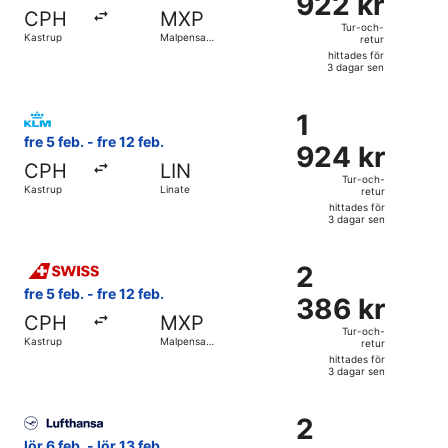
922 kr
Tur-
CPH
MXP
och-
Tur-och-
Kastrup
Malpensa
retur
retur,
Intl.
hittades för
hittades
3 dagar sen
för
Välj flyg med KLM, med avresa fre 5 feb. från Kastrup till L
3
1
1
dagar
924 kr
fre 5 feb. - fre 12 feb.
sen
924 kr
Tur-
CPH
LIN
och-
Tur-och-
Kastrup
Linate
retur
retur,
hittades för
hittades
3 dagar sen
för
Välj flyg med Swiss International Air Lines, med avresa fre 
3
2
2
dagar
386 kr
fre 5 feb. - fre 12 feb.
sen
386 kr
Tur-
CPH
MXP
och-
Tur-och-
Kastrup
Malpensa
retur
retur,
Intl.
hittades för
hittades
3 dagar sen
för
Välj flyg med Lufthansa, med avresa lör 6 feb. från Kastrup 
3
2
2
dagar
456 kr
lör 6 feb. - lör 13 feb.