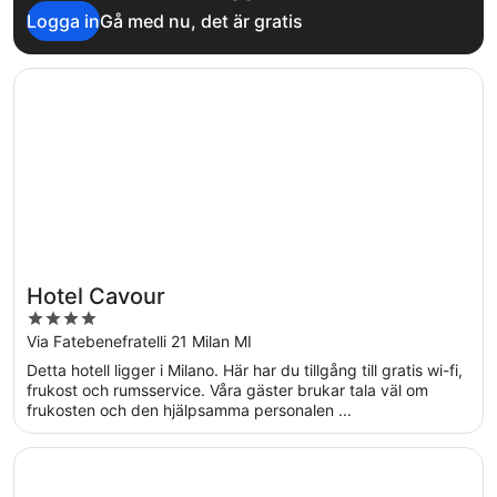
Logga in
Gå med nu, det är gratis
Öppnas i ett nytt fönster
Hotel Cavour
Hotel Cavour
4
out
Via Fatebenefratelli 21 Milan MI
of
Detta hotell ligger i Milano. Här har du tillgång till gratis wi-fi,
5
frukost och rumsservice. Våra gäster brukar tala väl om
frukosten och den hjälpsamma personalen ...
Öppnas i ett nytt fönster
UNA Hotels Galles Milano