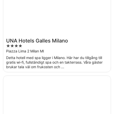
UNA Hotels Galles Milano
4
out
Piazza Lima 2 Milan MI
of
Detta hotell med spa ligger i Milano. Här har du tillgång till
5
gratis wi-fi, fullständigt spa och en takterrass. Våra gäster
brukar tala väl om frukosten och ...
Öppnas i ett nytt fönster
Uptown Palace