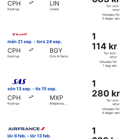
CPH
LIN
och-
Tur-och-
Kastrup
Linate
retur
retur,
hittades för
hittades
3 dagar sen
för
Välj flyg med Norwegian Air Sweden, med avresa mån 21 sep. 
3
1
1
dagar
114 kr
mån 21 sep. - tors 24 sep.
sen
114 kr
Tur-
CPH
BGY
och-
Tur-och-
Kastrup
Orio Al Serio
retur
retur,
hittades för
hittades
1 dag sen
för
Välj flyg med Scandinavian Airlines, med avresa sön 13 sep. 
1
1
1
dag
280 kr
sön 13 sep. - tis 15 sep.
sen
280 kr
Tur-
CPH
MXP
och-
Tur-och-
Kastrup
Malpensa
retur
retur,
Intl.
hittades för
hittades
4 dagar sen
för
Välj flyg med Air France, med avresa lör 6 feb. från Kastrup
4
1
1
dagar
922 kr
lör 6 feb. - lör 13 feb.
sen