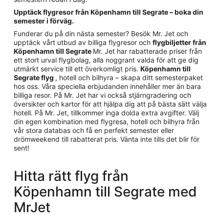
Upptäck flygresor från Köpenhamn till Segrate – boka din
semester i förväg.
Funderar du på din nästa semester? Besök Mr. Jet och
upptäck vårt utbud av billiga flygresor och
flygbiljetter från
Köpenhamn till Segrate
Mr. Jet har rabatterade priser från
ett stort urval flygbolag, alla noggrant valda för att ge dig
utmärkt service till ett överkomligt pris.
Köpenhamn till
Segrate flyg
, hotell och bilhyra – skapa ditt semesterpaket
hos oss. Våra speciella erbjudanden innehåller mer än bara
billiga resor. På Mr. Jet har vi också stjärngradering och
översikter och kartor för att hjälpa dig att på bästa sätt välja
hotell. På Mr. Jet, tillkommer inga dolda extra avgifter. Välj
din egen kombination med flygresa, hotell och bilhyra från
vår stora databas och få en perfekt semester eller
drömweekend till rabatterat pris. Vänta inte tills det blir för
sent!
Hitta rätt flyg från
Köpenhamn till Segrate med
MrJet