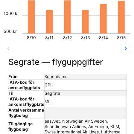
1000 kr
500 kr
8/10
8/11
8/12
8/13
8/14
8/15
Segrate — flyguppgifter
Från
Köpenhamn
IATA-kod för
CPH
avreseflygplats
Till
Segrate
IATA-kod för
MIL
ankomstflygplats
Antal verksamma
flygbolag
easyJet, Norwegian Air Sweden,
Tillgängliga
Scandinavian Airlines, Air France, KLM,
flygbolag
Swiss International Air Lines, Lufthansa