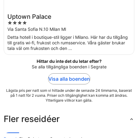
Uptown Palace
4
out
Via Santa Sofia N.10 Milan MI
of
Detta hotell i boutique-stil ligger i Milano. Här har du tillgång
5
till gratis wi-fi, frukost och rumsservice. Våra gäster brukar
tala väl om frukosten och den ...
Hittar du inte det du letar efter?
Se alla tillgängliga boenden i Segrate
Visa alla boenden
Lägsta pris per natt som vi hittade under de senaste 24 timmarna, baserat
på 1 natt för 2 vuxna. Priser och tillgänglighet kan komma att ändras.
Ytterligare villkor kan gälla.
Fler reseidéer