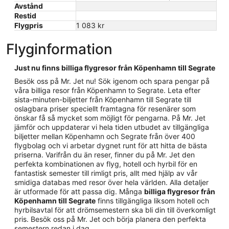
Avstånd
Restid
Flygpris
1 083 kr
Flyginformation
Just nu finns billiga flygresor från Köpenhamn till Segrate
Besök oss på Mr. Jet nu! Sök igenom och spara pengar på
våra billiga resor från Köpenhamn to Segrate. Leta efter
sista-minuten-biljetter från Köpenhamn till Segrate till
oslagbara priser speciellt framtagna för resenärer som
önskar få så mycket som möjligt för pengarna. På Mr. Jet
jämför och uppdaterar vi hela tiden utbudet av tillgängliga
biljetter mellan Köpenhamn och Segrate från över 400
flygbolag och vi arbetar dygnet runt för att hitta de bästa
priserna. Varifrån du än reser, finner du på Mr. Jet den
perfekta kombinationen av flyg, hotell och hyrbil för en
fantastisk semester till rimligt pris, allt med hjälp av vår
smidiga databas med resor över hela världen. Alla detaljer
är utformade för att passa dig. Många
billiga flygresor från
Köpenhamn till Segrate
finns tillgängliga liksom hotell och
hyrbilsavtal för att drömsemestern ska bli din till överkomligt
pris. Besök oss på Mr. Jet och börja planera den perfekta
semestern redan i dag.