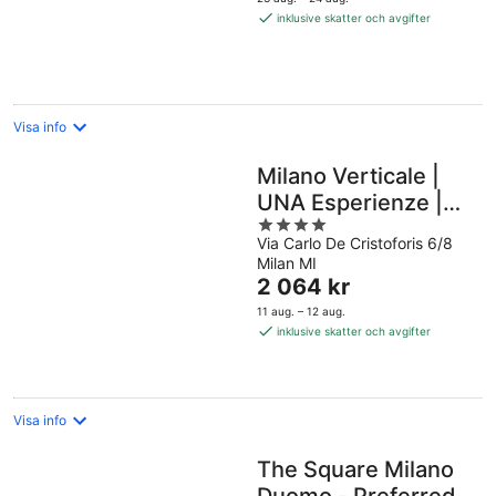
804 kr
inklusive skatter och avgifter
per
natt
Visa info
Milano Verticale |
UNA Esperienze |
4
Preferred Hotels
Via Carlo De Cristoforis 6/8
out
and Resorts
Milan MI
of
Priset
2 064 kr
5
är
11 aug. – 12 aug.
2 064 kr
inklusive skatter och avgifter
per
natt
Visa info
The Square Milano