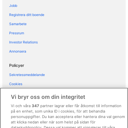
Hotell i Bresso
Jobb
Hotell i Corsico
Registrera ditt boende
Hotell i närheten av Milano centralstation
Samarbete
Hotell i Milano
Pressrum
Hotell i Segrate
Investor Relations
Hotell i Sesto San Giovanni
Annonsera
B&B i Lombardiet
Gårdar i Lombardiet
Policyer
Vandrarhem i Lombardiet
Sekretessmeddelande
Hotell i Lombardiet
Cookies
Lägenhetshotell i Lombardiet
Användarvillkor
Vi bryr oss om din integritet
Stugor i Lombardiet
Allmänna regler och villkor (ej för Vrbo-bokningar)
Vi och våra
347
partner lagrar eller får åtkomst till information
Villor i Lombardiet
på en enhet, som unika ID i cookies, för att behandla
Regler och villkor för Vrbo
Hotell i Magenta
personuppgifter. Du kan acceptera eller hantera dina val genom
Tillgänglighetsanpassning
att klicka nedan eller när som helst på sidan för
Hotell i närheten av Milanos katedral
dataskyddspolicy. Dessa val kommer att signaleras till våra