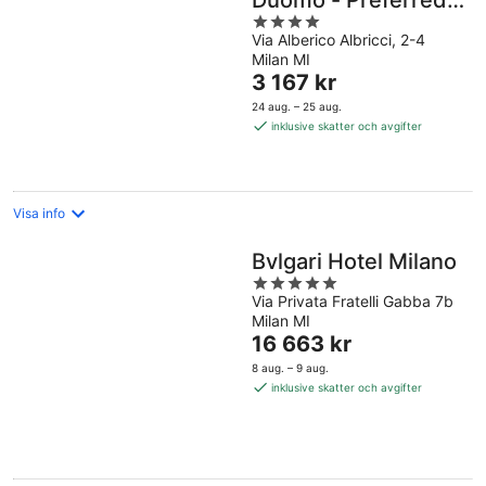
Duomo - Preferred
4
Hotels & Resorts
Via Alberico Albricci, 2-4
out
Milan MI
of
Priset
3 167 kr
5
är
24 aug. – 25 aug.
3 167 kr
inklusive skatter och avgifter
per
natt
Visa info
Bvlgari Hotel Milano
5
Via Privata Fratelli Gabba 7b
out
Milan MI
of
Priset
16 663 kr
5
är
8 aug. – 9 aug.
16 663 kr
inklusive skatter och avgifter
per
natt