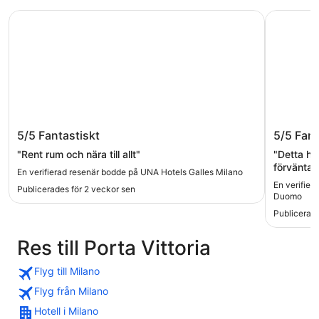
UNA Hotels Galles Milano
Hotel Dei
UNA Hotels Galles Milano
Hotel D
5/5
Fantastiskt
5/5
Fant
"Rent rum och nära till allt"
"Detta hot
förväntan,
En verifierad resenär bodde på UNA Hotels Galles Milano
påfylld o
En verifier
Publicerades för 2 veckor sen
kunnat ön
Duomo
och nära t
Publicerad
Res till Porta Vittoria
Flyg till Milano
Flyg från Milano
Hotell i Milano