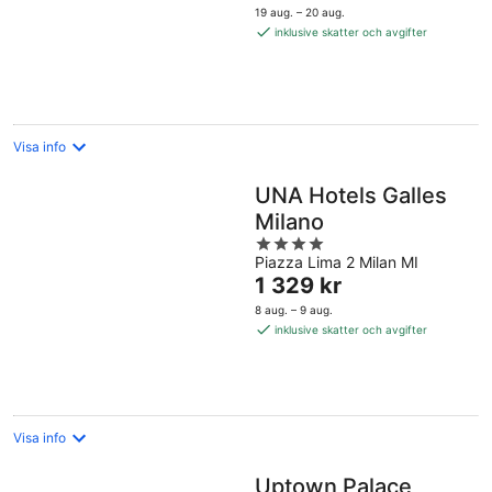
är
19 aug. – 20 aug.
1 916 kr
inklusive skatter och avgifter
per
natt
Visa info
UNA Hotels Galles
Milano
4
Piazza Lima 2 Milan MI
out
Priset
1 329 kr
of
är
5
8 aug. – 9 aug.
1 329 kr
inklusive skatter och avgifter
per
natt
Visa info
Uptown Palace