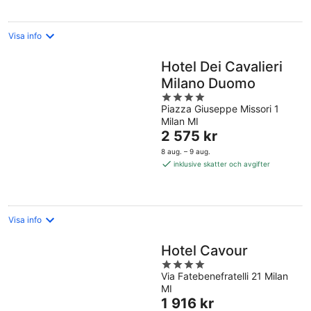
Visa info
Hotel Dei Cavalieri
Milano Duomo
4
Piazza Giuseppe Missori 1
out
Milan MI
of
Priset
2 575 kr
5
är
8 aug. – 9 aug.
2 575 kr
inklusive skatter och avgifter
per
natt
Visa info
Hotel Cavour
4
Via Fatebenefratelli 21 Milan
out
MI
of
Priset
1 916 kr
5