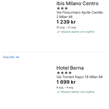
ibis Milano Centro
3
Via Finocchiaro Aprile Camillo
out
2 Milan MI
of
Priset
1 239 kr
5
är
20 aug. – 21 aug.
1 239 kr
inklusive skatter och avgifter
per
natt
Visa info
Hotel Berna
4
Via Torriani Napo 18 Milan MI
out
Priset
1 699 kr
of
är
5
8 aug. – 9 aug.
1 699 kr
inklusive skatter och avgifter
per
natt