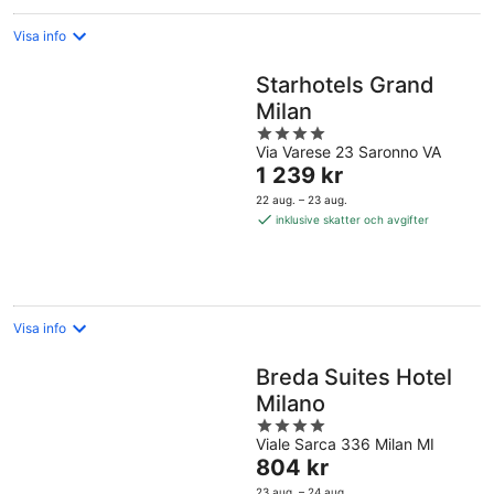
Visa info
Starhotels Grand
Milan
4
Via Varese 23 Saronno VA
out
Priset
1 239 kr
of
är
5
22 aug. – 23 aug.
1 239 kr
inklusive skatter och avgifter
per
natt
Visa info
Breda Suites Hotel
Milano
4
Viale Sarca 336 Milan MI
out
Priset
804 kr
of
är
5
23 aug. – 24 aug.