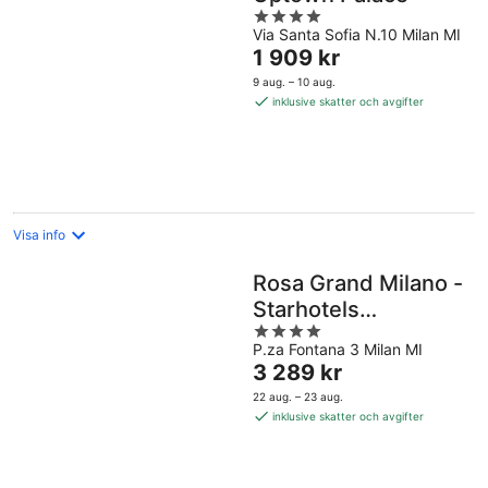
4
Via Santa Sofia N.10 Milan MI
out
Priset
1 909 kr
of
är
5
9 aug. – 10 aug.
1 909 kr
inklusive skatter och avgifter
per
natt
Visa info
Rosa Grand Milano -
Starhotels
4
Collezione
P.za Fontana 3 Milan MI
out
Priset
3 289 kr
of
är
5
22 aug. – 23 aug.
3 289 kr
inklusive skatter och avgifter
per
natt