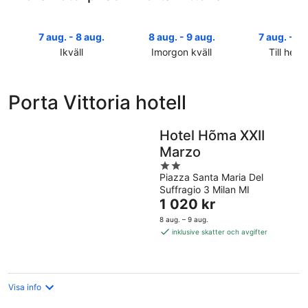
7 aug. - 8 aug.
8 aug. - 9 aug.
7 aug. - 9 
Ikväll
Imorgon kväll
Till helg
Kolla
Kolla
Kolla
priserna
priserna
priserna
i
i
i
Porta Vittoria hotell
Porta
Porta
Porta
Vittoria
Vittoria
Vittoria
för
för
inför
Hotel Hõma XXII
ikväll,
imorgon
helgen,
Marzo
7
natt,
7
2
aug.
8
aug.
Piazza Santa Maria Del
out
-
aug.
-
Suffragio 3 Milan MI
of
8
-
Priset
9
1 020 kr
5
aug.
9
är
aug.
8 aug. – 9 aug.
aug.
1 020 kr
inklusive skatter och avgifter
per
natt
Visa info