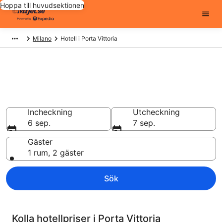
Hoppa till huvudsektionen
Milano
Hotell i Porta Vittoria
Billiga hotell i Porta Vittoria -
9313 att välja från
Hotell från 804 kr
Incheckning
Utcheckning
6 sep.
7 sep.
Gäster
1 rum, 2 gäster
Sök
Kolla hotellpriser i Porta Vittoria