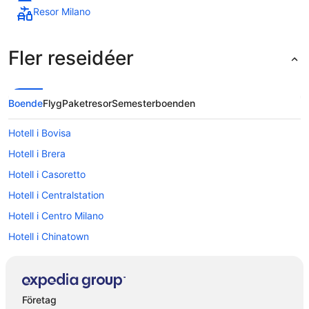
Resor Milano
Fler reseidéer
Boende
Flyg
Paketresor
Semesterboenden
Hotell i Bovisa
Hotell i Brera
Hotell i Casoretto
Hotell i Centralstation
Hotell i Centro Milano
Hotell i Chinatown
Hotell i Città Studi
Hotell i Dergano
Hotell i närheten av Galleria Vittorio Emanuele II
Företag