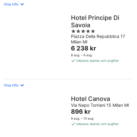
Visa info
Hotel Principe Di
Savoia
5
Piazza Della Repubblica 17
out
Milan MI
of
Priset
6 238 kr
5
är
8 aug. – 9 aug.
6 238 kr
inklusive skatter och avgifter
per
natt
Visa info
Hotel Canova
Via Napo Torriani 15 Milan MI
Priset
896 kr
är
9 aug. – 10 aug.
896 kr
inklusive skatter och avgifter
per
natt