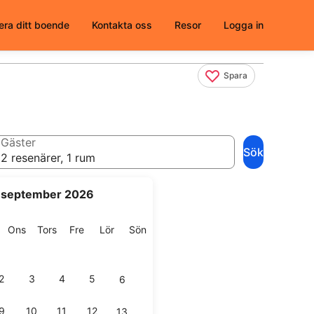
era ditt boende
Kontakta oss
Resor
Logga in
Spara
Gäster
Sök
2 resenärer, 1 rum
september 2026
g
isdag
Onsdag
Torsdag
Fredag
Lördag
Söndag
Ons
Tors
Fre
Lör
Sön
2
3
4
5
6
9
10
11
12
13