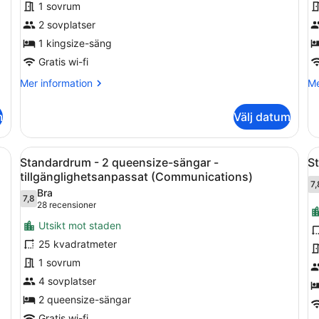
1 sovrum
-
-
2 sovplatser
1
1
kingsize-
1 kingsize-säng
k
säng
s
Gratis wi-fi
(R
Mer
Me
Mer information
Me
In
information
in
om
o
S
m
Välj datum
Standardrum
St
-
-
1
1
Öppna
Ett hotellrum med två sängar, ett s
Ö
6
kingsize-
ki
Standardrum - 2 queensize-sängar -
S
alla
al
säng
sä
tillgänglighetsanpassat (Communications)
foton
(Ro
f
7,
Bra
In
7,8
för
f
7,8 av 10
(28 recensioner)
28 recensioner
Sh
Standardrum
S
Utsikt mot staden
-
-
25 kvadratmeter
2
1
1 sovrum
queensize-
k
4 sovplatser
sängar
s
-
2 queensize-sängar
(
tillgänglighetsanpassat
Gratis wi-fi