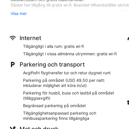
Gäster har tillgång till gratis wi-fi. Boendet tillhandahåller sk
rummen strykjärn/strykbräda och mörkläggningsgardiner. Byte
Visa mer
begäran. Städning sker dagligen.
Detta hotell har bland annat en utomhuspool och fitnesscenter
Holiday Inn Los Angeles - LAX Airport by IHG ligger i Westchest
Internet
mindre än fem kilometer från populära attraktioner som SoFi S
Tillgängligt i alla rum: gratis wi-fi
ståtar med en utomhuspool, ett dygnet runt-öppet fitnesscente
Tillgängligt i vissa allmänna utrymmen: gratis wi-fi
Restaurangalternativ
Parkering och transport
Här hittar du en restaurang, såväl som en lobbylounge, där du
nåt gott från rumsservice. Mot en avgift serveras en frukost
Avgiftsfri flygtransfer tur och retur dygnet runt
helger mellan 06.30 och 10.00.
Parkering på området (USD 49,50 per natt:
inkluderar möjlighet att köra in/ut)
Rum
Parkering för husbil, buss och lastbil på området
Din 55-tumss platt-tv har satellitkanaler och betalfilmer, och 
(tilläggsavgift)
sängar har duntäcken och i badrummen finns hårtorkar och grati
Begränsad parkering på området
strykjärn/strykbräda är också tillgängliga. Handdukarna byts
Tillgänglighetsanpassad parkering och
På boendet
minibussparkering finns tillgängliga
På Holiday Inn Los Angeles - LAX Airport by IHG har gäster till
Mat och dryck