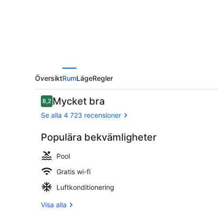
LAX
Airport
by
IHG
Översikt
Rum
Läge
Regler
Recensioner
Mycket bra
8,2
8,2 av 10,
Se alla 4 723 recensioner
Populära bekvämligheter
Exteriör
Pool
Gratis wi-fi
Luftkonditionering
Visa alla