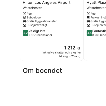
Hilton
Hyatt
Hilton Los Angeles Airport
Hyatt Plac
Los
Place
Westchester
Westchester
Angeles
LAX/Centur
Pool
Pool
Airport
Blvd
Bubbelpool
Frukost ing
Westchester
Westchester
Gratis flygplatstransfer
Gratis flygp
Husdjursvänligt
Husdjursvän
4.2
4.4
Väldigt bra
Fantasti
4,2
4,4
av
av
5 827 recensioner
8 761 rec
5,
5,
Väldigt
Fantastiskt,
Priset
1 212 kr
bra,
8 761 recens
är
5 827 recensioner
inklusive skatter och avgifter
1 212 kr
24 aug. – 25 aug.
Om boendet