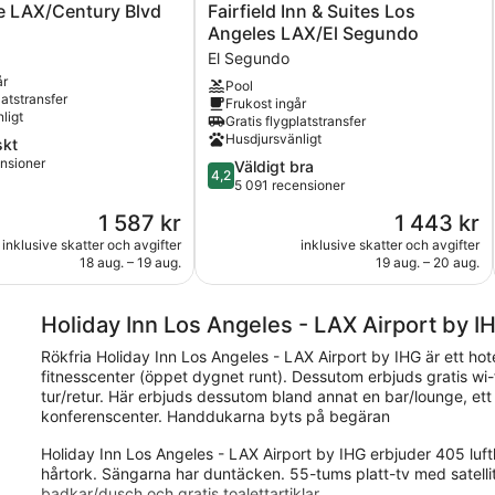
Fairfield
e LAX/Century Blvd
Fairfield Inn & Suites Los
Inn
Angeles LAX/El Segundo
y
&
El Segundo
Suites
år
Pool
Los
latstransfer
Frukost ingår
Angeles
ligt
Gratis flygplatstransfer
LAX/El
Husdjursvänligt
skt
Segundo
ensioner
4.2
Väldigt bra
El
4,2
av
5 091 recensioner
Segundo
5,
Priset
Priset
1 587 kr
1 443 kr
ioner
Väldigt
är
är
bra,
inklusive skatter och avgifter
inklusive skatter och avgifter
1 587 kr
1 443 kr
18 aug. – 19 aug.
19 aug. – 20 aug.
5 091 recensioner
Holiday Inn Los Angeles - LAX Airport by I
Rökfria Holiday Inn Los Angeles - LAX Airport by IHG är ett ho
fitnesscenter (öppet dygnet runt). Dessutom erbjuds gratis wi-
tur/retur. Här erbjuds dessutom bland annat en bar/lounge, ett
konferenscenter. Handdukarna byts på begäran
Holiday Inn Los Angeles - LAX Airport by IHG erbjuder 405 lu
hårtork. Sängarna har duntäcken. 55-tums platt-tv med satell
badkar/dusch och gratis toalettartiklar.