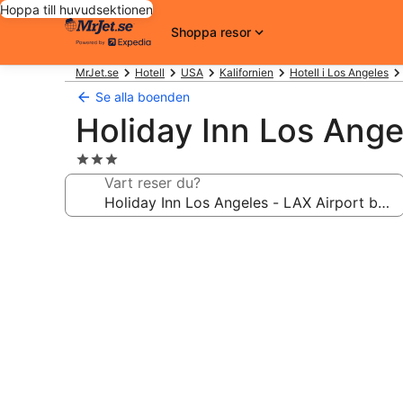
Hoppa till huvudsektionen
Shoppa resor
MrJet.se
Hotell
USA
Kalifornien
Hotell i Los Angeles
Se alla boenden
Holiday Inn Los Ange
3.0-
stjärnigt
Vart reser du?
boende
Fotogalleri
för
Holiday
Inn
Los
Angeles
-