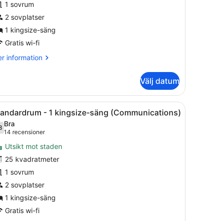
1 sovrum
2 sovplatser
ingsize-
1 kingsize-säng
äng
Gratis wi-fi
oll-
r
r information
formation
m
hower)
Välj datum
andardrum
krivbord, en tv och ett fönster med utsikt över staden.
ppna
Rumsbekvämlighet
7
ngsize-
tandardrum - 1 kingsize-säng (Communications)
la
ng
Bra
ll-
oton
8
7,8 av 10
(14 recensioner)
14 recensioner
ör
ower)
Utsikt mot staden
tandardrum
25 kvadratmeter
1 sovrum
ingsize-
2 sovplatser
äng
1 kingsize-säng
Communications)
Gratis wi-fi