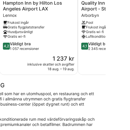
Hampton
Quality
Hampton Inn by Hilton Los
Quality Inn & Suites 
Inn
Inn
Angeles Airport LAX
Airport - Stadium Dist
by
&
Lennox
Arborbyn
Hilton
Suites
Frukost ingår
Pool
Los
Los
Gratis flygplatstransfer
Frukost ingår
Angeles
Angeles
Husdjursvänligt
Gratis wi-fi
Airport
Airport
Gratis wi-fi
Luftkonditionering
LAX
-
4.2
4.1
Väldigt bra
Väldigt bra
Lennox
Stadium
4,2
4,1
av
av
1 057 recensioner
2 345 recensioner
District
5,
5,
Arborbyn
Priset
1 237 kr
Väldigt
Väldigt
är
bra,
bra,
inklusive skatter och avgifter
inklusive skatt
1 237 kr
18 aug. – 19 aug.
16
1 057 recensioner
2 345 recensioner
HG
tell som har en utomhuspool, en restaurang och ett
fi i allmänna utrymmen och gratis flygtransfer
 business-center (öppet dygnet runt) och ett
ftkonditionerade rum med värdeförvaringsskåp och
itpremiumkanaler och betalfilmer. Badrummen har