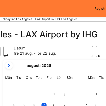
Registr
Holiday Inn Los Angeles - LAX Airport by IHG, Los Angeles
les - LAX Airport by IHG
Datum
fre 21 aug. - lör 22 aug.
dina
augusti 2026
nuvarande
månader
är
Måndag
Tisdag
Onsdag
Torsdag
Fredag
Lördag
Söndag
Månda
T
Mån
Tis
Ons
Tors
Fre
Lör
Sön
Mån
Tis
August
2026
och
1
1
2
September
2026.
3
4
5
6
7
8
7
8
9