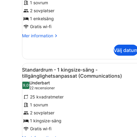
1 sovrum
2 sovplatser
1 enkelsäng
Gratis wi-fi
Mer
Mer information
information
om
Välj datu
Standardrum
Öppna
Rumsbekvämlighet
5
Standardrum - 1 kingsize-säng -
alla
tillgänglighetsanpassat (Communications)
foton
Underbart
9,0
för
9,0 av 10
(22 recensioner)
22 recensioner
Standardrum
25 kvadratmeter
-
1 sovrum
1
2 sovplatser
kingsize-
1 kingsize-säng
säng
-
Gratis wi-fi
tillgänglighetsanpassat