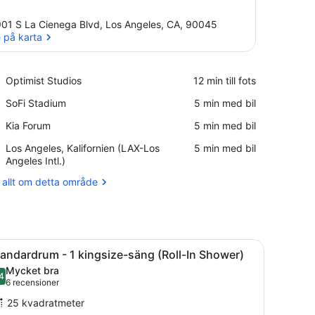
01 S La Cienega Blvd, Los Angeles, CA, 90045
 på karta
Se på karta
Place,
Optimist Studios
‪12 min till fots‬
Optimist
Place,
SoFi Stadium
‪5 min med bil‬
Studios
SoFi
Place,
Kia Forum
‪5 min med bil‬
Stadium
Kia
Airport,
Los Angeles, Kalifornien (LAX-Los
‪5 min med bil‬
Forum
Los
Angeles Intl.)
Angeles,
 allt om detta område
Kalifornien
(LAX-
Los
Angeles
Intl.)
å rummet och skrivbord
ppna
Rumsbekvämlighet
5
andardrum - 1 kingsize-säng (Roll-In Shower)
la
Mycket bra
oton
4
8,4 av 10
(6 recensioner)
6 recensioner
ör
25 kvadratmeter
tandardrum