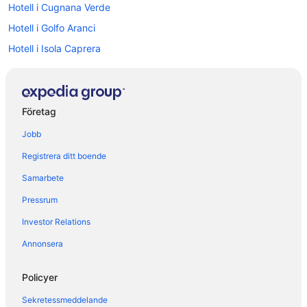
Hotell i Cugnana Verde
Hotell i Golfo Aranci
Hotell i Isola Caprera
Hotell i Olbia
Hotell i Palau
Hotell i Pittulongu
Företag
Hotell i Porto Cervo
Jobb
Hotell i Porto Pollo
Registrera ditt boende
Hotell i Porto Rotondo
Samarbete
B&B i Olbia
Pressrum
Gårdshotell i Olbia
Investor Relations
Pensionat i Olbia
Annonsera
Värdshus i Olbia
B&B i Porto Cervo
Policyer
Sekretessmeddelande