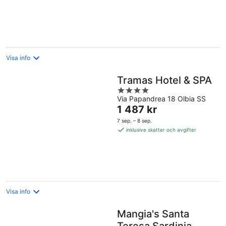
per
natt
Visa info
Tramas Hotel & SPA
4
Via Papandrea 18 Olbia SS
out
Priset
1 487 kr
of
är
5
7 sep. – 8 sep.
1 487 kr
inklusive skatter och avgifter
per
natt
Visa info
Mangia's Santa