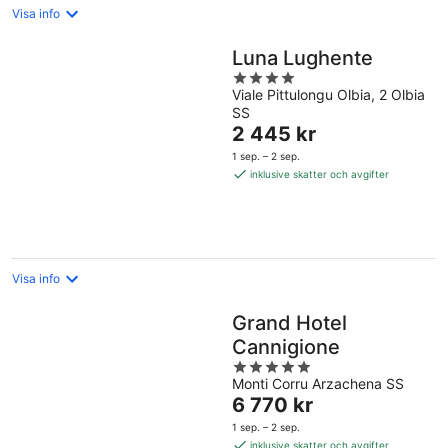
Visa info
Luna Lughente
4
Viale Pittulongu Olbia, 2 Olbia
out
SS
of
Priset
2 445 kr
5
är
1 sep. – 2 sep.
2 445 kr
inklusive skatter och avgifter
per
natt
Visa info
Grand Hotel
Cannigione
5
Monti Corru Arzachena SS
out
Priset
6 770 kr
of
är
5
1 sep. – 2 sep.
6 770 kr
inklusive skatter och avgifter