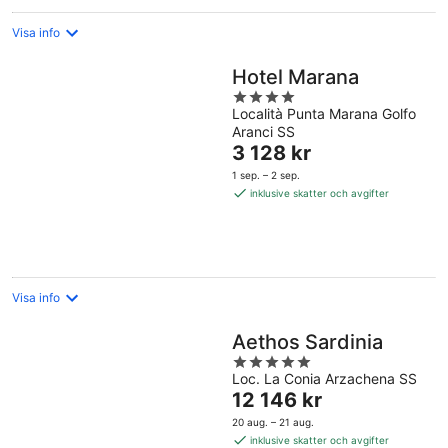
Visa info
Hotel Marana
4
Località Punta Marana Golfo
out
Aranci SS
of
Priset
3 128 kr
5
är
1 sep. – 2 sep.
3 128 kr
inklusive skatter och avgifter
per
natt
Visa info
Aethos Sardinia
5
Loc. La Conia Arzachena SS
out
Priset
12 146 kr
of
är
5
20 aug. – 21 aug.
12 146 kr
inklusive skatter och avgifter