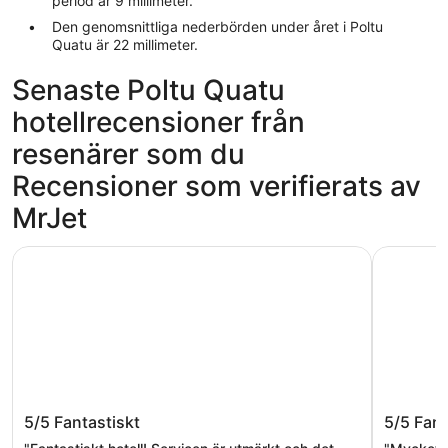
period är 9 millimeter.
Den genomsnittliga nederbörden under året i Poltu
Quatu är 22 millimeter.
Senaste Poltu Quatu
hotellrecensioner från
resenärer som du
Recensioner som verifierats av
MrJet
Grand Hotel Resort Ma&Ma - Adults Only
Cervo Hot
Grand Hotel Resort Ma&Ma - Adults
Cervo H
5/5
Fantastiskt
5/5
Fant
Only