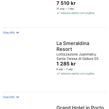
Priset
7 510 kr
5
är
31 aug. – 1 sep.
7 510 kr
inklusive skatter och avgifter
per
natt
Visa info
La Smeraldina
Resort
Lottizzazione Juanmalcu
Santa Teresa di Gallura SS
Priset
1 285 kr
är
6 sep. – 7 sep.
1 285 kr
inklusive skatter och avgifter
per
natt
Visa info
Grand Hotel in Porto