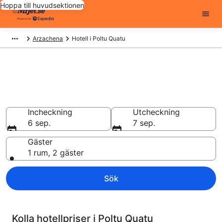
Hoppa till huvudsektionen
Arzachena
Hotell i Poltu Quatu
Billiga hotell i Poltu Quatu -
5165 att välja från
Hotell från 1 285 kr
Incheckning
Utcheckning
6 sep.
7 sep.
Gäster
1 rum, 2 gäster
Sök
Kolla hotellpriser i Poltu Quatu