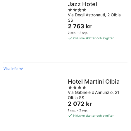
Jazz Hotel
4
Via Degli Astronauti, 2 Olbia
out
SS
of
Priset
2 763 kr
5
är
2 sep. – 3 sep.
2 763 kr
inklusive skatter och avgifter
per
natt
Visa info
Hotel Martini Olbia
4
Via Gabriele d'Annunzio, 21
out
Olbia SS
of
Priset
2 072 kr
5
är
1 sep. – 2 sep.
2 072 kr
inklusive skatter och avgifter
per
natt