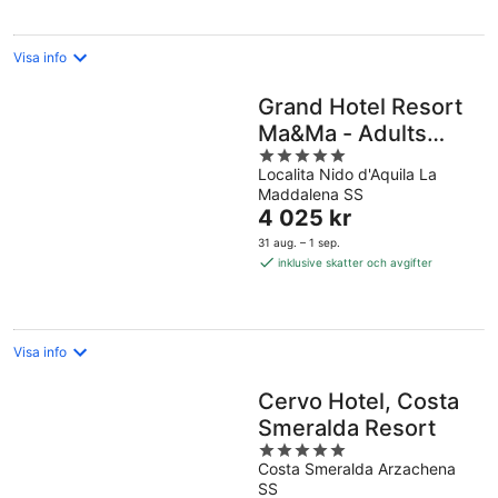
Visa info
Grand Hotel Resort
Ma&Ma - Adults
5
Only
Localita Nido d'Aquila La
out
Maddalena SS
of
Priset
4 025 kr
5
är
31 aug. – 1 sep.
4 025 kr
inklusive skatter och avgifter
per
natt
Visa info
Cervo Hotel, Costa
Smeralda Resort
5
Costa Smeralda Arzachena
out
SS
of