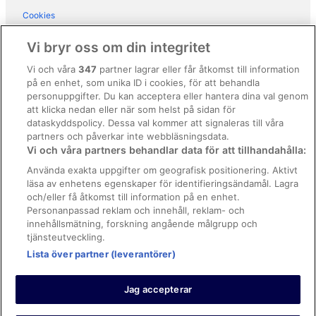
Cookies
Användarvillkor
Vi bryr oss om din integritet
Allmänna regler och villkor (ej för Vrbo-bokningar)
Vi och våra
347
partner lagrar eller får åtkomst till information
på en enhet, som unika ID i cookies, för att behandla
Regler och villkor för Vrbo
personuppgifter. Du kan acceptera eller hantera dina val genom
Tillgänglighetsanpassning
att klicka nedan eller när som helst på sidan för
dataskyddspolicy. Dessa val kommer att signaleras till våra
Juridisk information/Kontakta oss
partners och påverkar inte webbläsningsdata.
Vi och våra partners behandlar data för att tillhandahålla:
Riktlinjer för innehåll och anmäla innehåll
Använda exakta uppgifter om geografisk positionering. Aktivt
läsa av enhetens egenskaper för identifieringsändamål. Lagra
Hjälp
och/eller få åtkomst till information på en enhet.
Kontakta oss
Personanpassad reklam och innehåll, reklam- och
innehållsmätning, forskning angående målgrupp och
Avboka eller ändra din bokning
tjänsteutveckling.
Boka ett flyg med flygbolagskredit
Lista över partner (leverantörer)
Återbetalningsprocess och tidslinjer
Jag accepterar
© 2026 Expedia, Inc., ett företag inom Expedia Group.