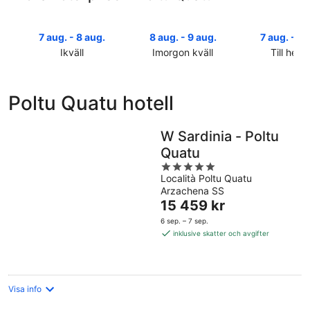
7 aug. - 8 aug.
8 aug. - 9 aug.
7 aug. - 9 
Ikväll
Imorgon kväll
Till helg
Kolla
Kolla
Kolla
priserna
priserna
priserna
i
i
i
Poltu Quatu hotell
Poltu
Poltu
Poltu
Quatu
Quatu
Quatu
för
för
inför
W Sardinia - Poltu
ikväll,
imorgon
helgen,
Quatu
7
natt,
7
5
aug.
8
aug.
Località Poltu Quatu
out
-
aug.
-
Arzachena SS
of
8
-
Priset
9
15 459 kr
5
aug.
9
är
aug.
6 sep. – 7 sep.
aug.
15 459 kr
inklusive skatter och avgifter
per
natt
Visa info