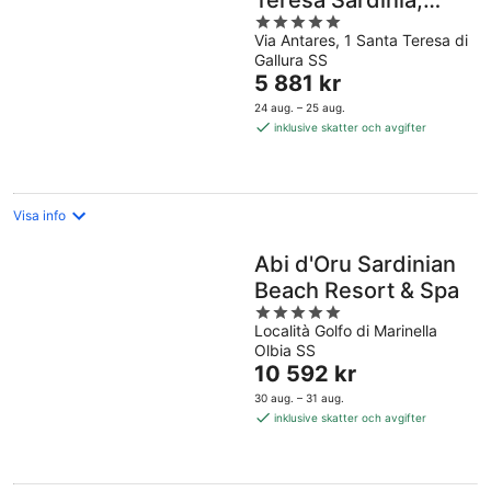
Teresa Sardinia,
5
Curio Collection by
Via Antares, 1 Santa Teresa di
out
Hilton
Gallura SS
of
Priset
5 881 kr
5
är
24 aug. – 25 aug.
5 881 kr
inklusive skatter och avgifter
per
natt
Visa info
Abi d'Oru Sardinian
Beach Resort & Spa
5
Località Golfo di Marinella
out
Olbia SS
of
Priset
10 592 kr
5
är
30 aug. – 31 aug.
10 592 kr
inklusive skatter och avgifter
per
natt