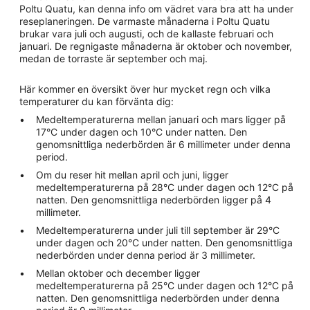
Poltu Quatu, kan denna info om vädret vara bra att ha under
reseplaneringen. De varmaste månaderna i Poltu Quatu
brukar vara juli och augusti, och de kallaste februari och
januari. De regnigaste månaderna är oktober och november,
medan de torraste är september och maj.
Här kommer en översikt över hur mycket regn och vilka
temperaturer du kan förvänta dig:
Medeltemperaturerna mellan januari och mars ligger på
17°C under dagen och 10°C under natten. Den
genomsnittliga nederbörden är 6 millimeter under denna
period.
Om du reser hit mellan april och juni, ligger
medeltemperaturerna på 28°C under dagen och 12°C på
natten. Den genomsnittliga nederbörden ligger på 4
millimeter.
Medeltemperaturerna under juli till september är 29°C
under dagen och 20°C under natten. Den genomsnittliga
nederbörden under denna period är 3 millimeter.
Mellan oktober och december ligger
medeltemperaturerna på 25°C under dagen och 12°C på
natten. Den genomsnittliga nederbörden under denna