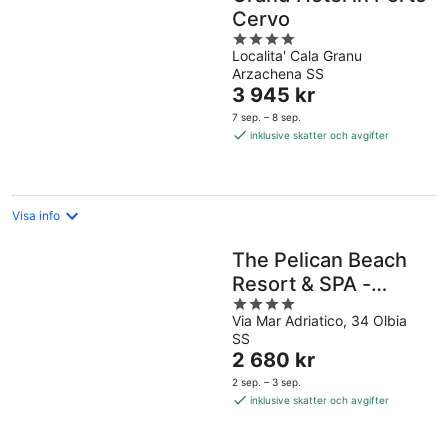
Cervo
4
Localita' Cala Granu
out
Arzachena SS
of
Priset
3 945 kr
5
är
7 sep. – 8 sep.
3 945 kr
inklusive skatter och avgifter
per
natt
Visa info
The Pelican Beach
Resort & SPA -
4
Adults Only
Via Mar Adriatico, 34 Olbia
out
SS
of
Priset
2 680 kr
5
är
2 sep. – 3 sep.
2 680 kr
inklusive skatter och avgifter
per
natt