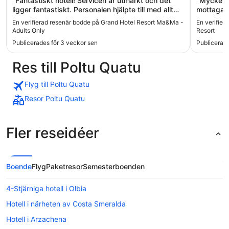
"Fantastiskt hotell! Servicen är utmärkt och det
"Mycket t
ligger fantastiskt. Personalen hjälpte till med allt
mottagand
möjligt. Frukosten är magisk! Andra gången jag
En verifierad resenär bodde på Grand Hotel Resort Ma&Ma -
En verifier
bor här och vill gärna besöka igen. 5/5!!"
Adults Only
Resort
Publicerades för 3 veckor sen
Publicerad
Res till Poltu Quatu
Flyg till Poltu Quatu
Resor Poltu Quatu
Fler reseidéer
Boende
Flyg
Paketresor
Semesterboenden
4-Stjärniga hotell i Olbia
Hotell i närheten av Costa Smeralda
Hotell i Arzachena