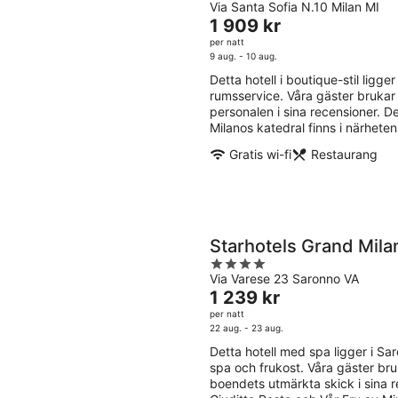
Via Santa Sofia N.10 Milan MI
out
Priset
1 909 kr
of
är
per natt
5
1 909 kr
9 aug. - 10 aug.
per
Detta hotell i boutique-stil ligger 
natt
rumsservice. Våra gäster brukar
personalen i sina recensioner. 
Milanos katedral finns i närheten
Gratis wi-fi
Restaurang
Starhotels Grand Mila
4
Via Varese 23 Saronno VA
out
Priset
1 239 kr
of
är
per natt
5
1 239 kr
22 aug. - 23 aug.
per
Detta hotell med spa ligger i Saron
natt
spa och frukost. Våra gäster br
boendets utmärkta skick i sina 