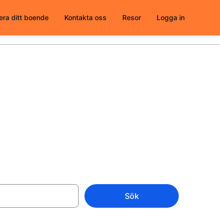
era ditt boende
Kontakta oss
Resor
Logga in
tt välja från
Sök