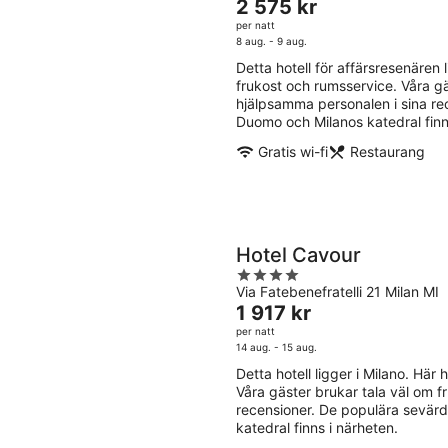
Priset
2 575 kr
of
är
per natt
5
2 575 kr
8 aug. - 9 aug.
per
Detta hotell för affärsresenären li
natt
frukost och rumsservice. Våra g
hjälpsamma personalen i sina re
Duomo och Milanos katedral finn
Gratis wi-fi
Restaurang
Hotel Cavour
4
Via Fatebenefratelli 21 Milan MI
out
Priset
1 917 kr
of
är
per natt
5
1 917 kr
14 aug. - 15 aug.
per
Detta hotell ligger i Milano. Här h
natt
Våra gäster brukar tala väl om 
recensioner. De populära sevärdh
katedral finns i närheten.