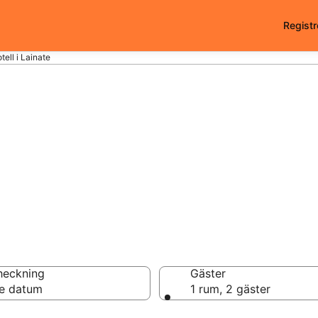
Registr
tell i Lainate
i Lainate - 11116 a
heckning
Gäster
e datum
1 rum, 2 gäster