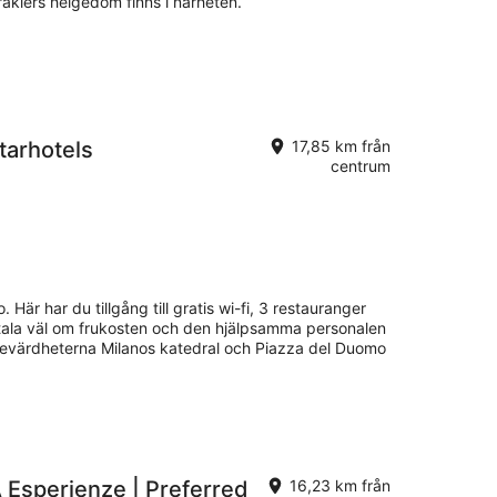
raklers helgedom finns i närheten.
tarhotels
17,85 km från
centrum
no. Här har du tillgång till gratis wi-fi, 3 restauranger
 tala väl om frukosten och den hjälpsamma personalen
 sevärdheterna Milanos katedral och Piazza del Duomo
A Esperienze | Preferred
16,23 km från