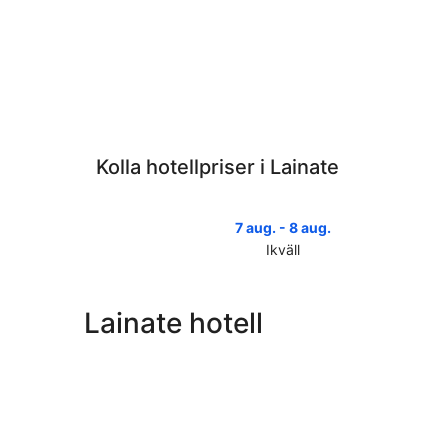
Kolla hotellpriser i Lainate
7 aug. - 8 aug.
Ikväll
Kolla
priserna
i
Lainate hotell
Lainate
för
ikväll,
7
aug.
-