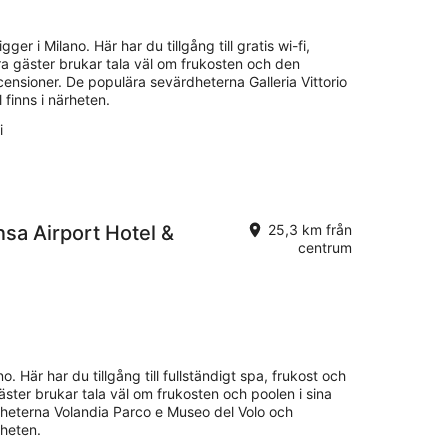
.
gger i Milano. Här har du tillgång till gratis wi-fi,
åra gäster brukar tala väl om frukosten och den
ensioner. De populära sevärdheterna Galleria Vittorio
 finns i närheten.
i
sa Airport Hotel &
25,3 km från
centrum
o. Här har du tillgång till fullständigt spa, frukost och
ster brukar tala väl om frukosten och poolen i sina
heterna Volandia Parco e Museo del Volo och
rheten.