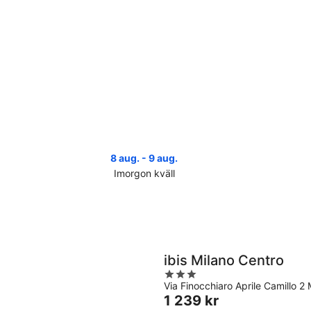
8 aug. - 9 aug.
Imorgon kväll
Kolla
Koll
priserna
pri
i
i
Lainate
Lai
för
infö
imorgon
hel
ibis Milano Centro
natt,
7
3
8
aug
Via Finocchiaro Aprile Camillo 2 
out
aug.
-
Priset
1 239 kr
of