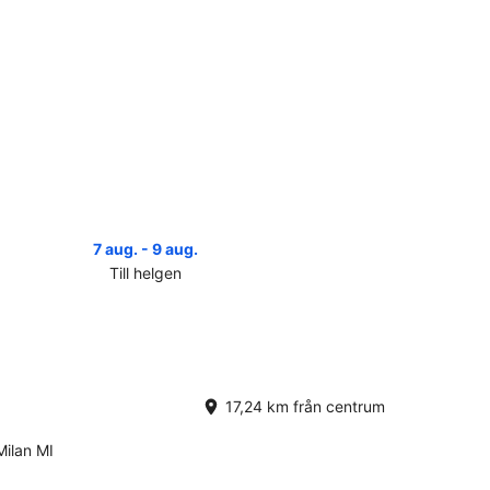
7 aug. - 9 aug.
Till helgen
a
serna
nate
r
gen,
17,24 km från centrum
.
Milan MI