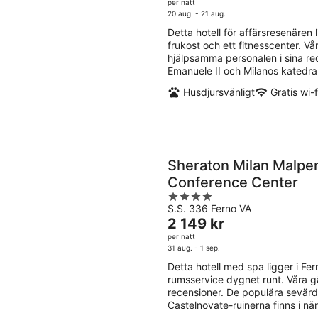
-
9
är
per natt
5
9
aug
1 239 kr
20 aug. - 21 aug.
aug.
per
Detta hotell för affärsresenären li
natt
frukost och ett fitnesscenter. V
hjälpsamma personalen i sina rec
Emanuele II och Milanos katedral
Husdjursvänligt
Gratis wi-f
Sheraton Milan Malpen
Conference Center
4
S.S. 336 Ferno VA
out
Priset
2 149 kr
of
är
per natt
5
2 149 kr
31 aug. - 1 sep.
per
Detta hotell med spa ligger i Fern
natt
rumsservice dygnet runt. Våra gä
recensioner. De populära sevärd
Castelnovate-ruinerna finns i nä