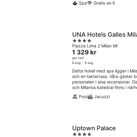
Spa
Gratis wi-fi
UNA Hotels Galles Mi
4
Piazza Lima 2 Milan MI
out
Priset
1 329 kr
of
är
per natt
5
1 329 kr
8 aug. - 9 aug.
per
Detta hotell med spa ligger i Milan
natt
och en takterrass. Våra gäster 
personalen i sina recensioner. D
och Milanos katedral finns i närh
Pool
Jacuzzi
Uptown Palace
4