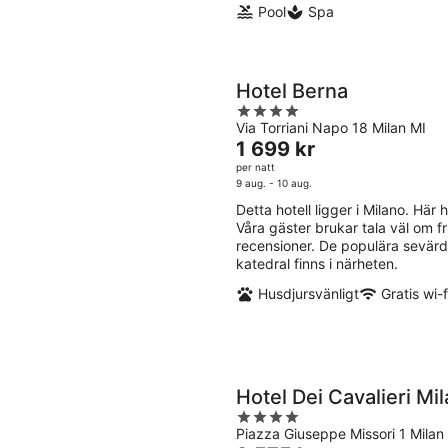
Pool
Spa
Hotel Berna
4
Via Torriani Napo 18 Milan MI
out
Priset
1 699 kr
of
är
per natt
5
1 699 kr
9 aug. - 10 aug.
per
Detta hotell ligger i Milano. Här h
natt
Våra gäster brukar tala väl om 
recensioner. De populära sevärdh
katedral finns i närheten.
Husdjursvänligt
Gratis wi-f
Hotel Dei Cavalieri M
4
Piazza Giuseppe Missori 1 Milan
out