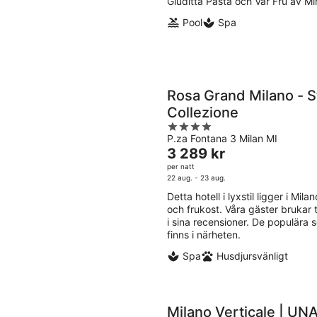
Giuditta Pasta och Vår Fru av Mi
Pool
Spa
Rosa Grand Milano - S
Collezione
4
P.za Fontana 3 Milan MI
out
Priset
3 289 kr
of
är
per natt
5
3 289 kr
22 aug. - 23 aug.
per
Detta hotell i lyxstil ligger i Mila
natt
och frukost. Våra gäster brukar
i sina recensioner. De populära
finns i närheten.
Spa
Husdjursvänligt
Milano Verticale | UN