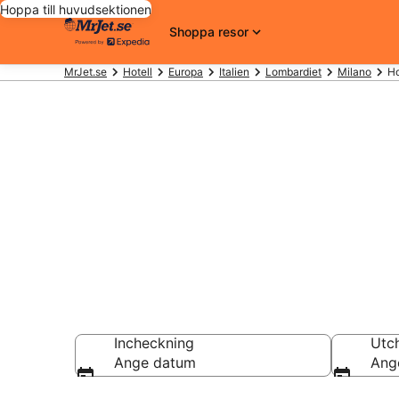
Hoppa till huvudsektionen
Shoppa resor
MrJet.se
Hotell
Europa
Italien
Lombardiet
Milano
Ho
Billiga hotell 
Hotell från 800 kr
Incheckning
Utc
Ange datum
Ang