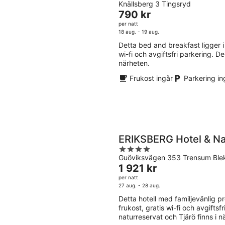
Knällsberg 3 Tingsryd
out
Priset
790 kr
of
är
per natt
5
790 kr
18 aug. - 19 aug.
per
Detta bed and breakfast ligger i T
natt
wi-fi och avgiftsfri parkering. 
närheten.
Frukost ingår
Parkering in
ERIKSBERG Hotel & Na
4
Guöviksvägen 353 Trensum Ble
out
Priset
1 921 kr
of
är
per natt
5
1 921 kr
27 aug. - 28 aug.
per
Detta hotell med familjevänlig prof
natt
frukost, gratis wi-fi och avgift
naturreservat och Tjärö finns i n