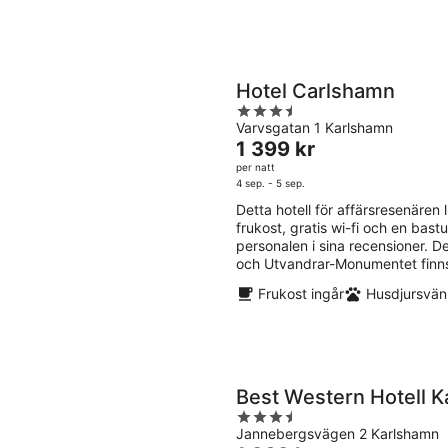
Hotel Carlshamn
3.5
Varvsgatan 1 Karlshamn
out
Priset
1 399 kr
of
är
per natt
5
1 399 kr
4 sep. - 5 sep.
per
Detta hotell för affärsresenären l
natt
frukost, gratis wi-fi och en bas
personalen i sina recensioner. 
och Utvandrar-Monumentet finns
Frukost ingår
Husdjursvänl
Best Western Hotell 
3.5
Jannebergsvägen 2 Karlshamn
out