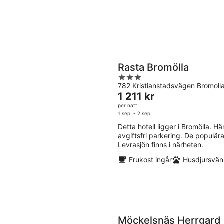
Rasta Bromölla
3
782 Kristianstadsvägen Bromoll
out
Priset
1 211 kr
of
är
per natt
5
1 211 kr
1 sep. - 2 sep.
per
Detta hotell ligger i Bromölla. Här
natt
avgiftsfri parkering. De populä
Levrasjön finns i närheten.
Frukost ingår
Husdjursvänl
Möckelsnäs Herrgard