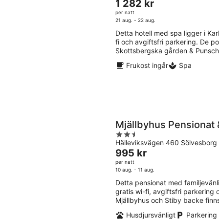
Priset
1 282 kr
of
är
per natt
5
1 282 kr
21 aug. - 22 aug.
per
Detta hotell med spa ligger i Karl
natt
fi och avgiftsfri parkering. De
Skottsbergska gården & Punschfa
Frukost ingår
Spa
Mjällbyhus Pensionat
2.5
Hälleviksvägen 460 Sölvesborg
out
Priset
995 kr
of
är
per natt
5
995 kr
10 aug. - 11 aug.
per
Detta pensionat med familjevänlig 
natt
gratis wi-fi, avgiftsfri parkeri
Mjällbyhus och Stiby backe finns
Husdjursvänligt
Parkering 