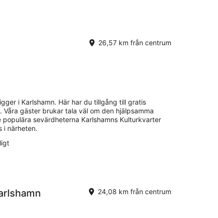
26,57 km från centrum
igger i Karlshamn. Här har du tillgång till gratis
tu. Våra gäster brukar tala väl om den hjälpsamma
De populära sevärdheterna Karlshamns Kulturkvarter
 i närheten.
igt
Karlshamn
24,08 km från centrum