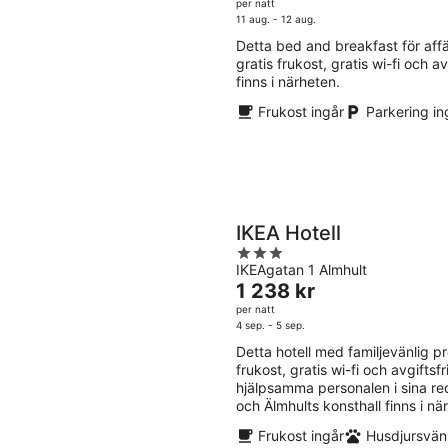
-
-
är
per natt
5
11
16
891 kr
11 aug. - 12 aug.
aug.
aug
per
Detta bed and breakfast för affär
natt
gratis frukost, gratis wi-fi och 
finns i närheten.
Frukost ingår
Parkering in
IKEA Hotell
3
IKEAgatan 1 Almhult
out
Priset
1 238 kr
of
är
per natt
5
1 238 kr
4 sep. - 5 sep.
per
Detta hotell med familjevänlig prof
natt
frukost, gratis wi-fi och avgifts
hjälpsamma personalen i sina r
och Älmhults konsthall finns i nä
Frukost ingår
Husdjursvänl