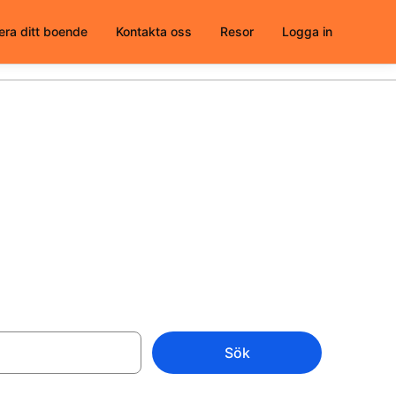
era ditt boende
Kontakta oss
Resor
Logga in
t välja från
Sök