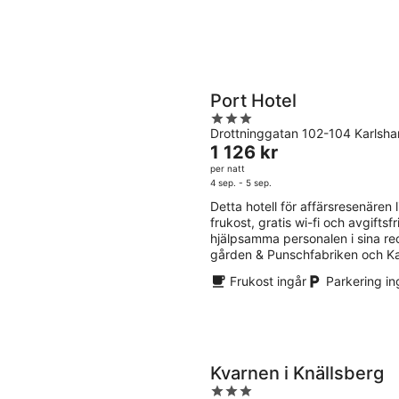
Port Hotel
3
Drottninggatan 102-104 Karlsh
out
Priset
1 126 kr
of
är
per natt
5
1 126 kr
4 sep. - 5 sep.
per
Detta hotell för affärsresenären l
natt
frukost, gratis wi-fi och avgifts
hjälpsamma personalen i sina r
gården & Punschfabriken och Ka
Frukost ingår
Parkering in
Kvarnen i Knällsberg
3