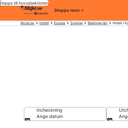
Hoppa till huvudsektionen
Shoppa resor
MrJet.se
Hotell
Europa
Sverige
Blekinge län
Hotell i K
Billiga hotell 
Hotell från 550 kr
Incheckning
Utc
Ange datum
Ang