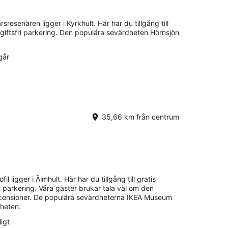
.
sresenären ligger i Kyrkhult. Här har du tillgång till
avgiftsfri parkering. Den populära sevärdheten Hörnsjön
går
35,66 km från centrum
il ligger i Älmhult. Här har du tillgång till gratis
fri parkering. Våra gäster brukar tala väl om den
ecensioner. De populära sevärdheterna IKEA Museum
rheten.
igt