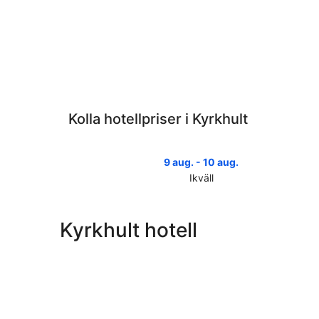
Kolla hotellpriser i Kyrkhult
9 aug. - 10 aug.
Ikväll
Kolla
priserna
i
Kyrkhult hotell
Kyrkhult
för
ikväll,
9
aug.
-