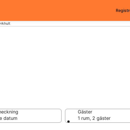
Registr
yrkhult
i Kyrkhult - 541 at
heckning
Gäster
e datum
1 rum, 2 gäster