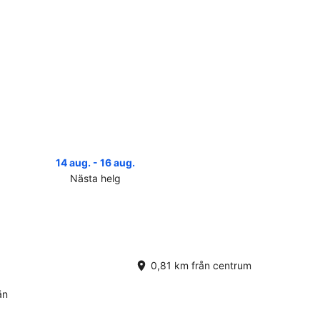
14 aug. - 16 aug.
Nästa helg
a
serna
khult
r
ta
0,81 km från centrum
,
än
.