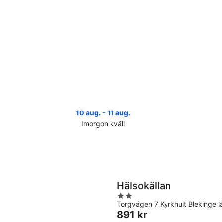
10 aug. - 11 aug.
Imorgon kväll
Kolla
Koll
priserna
pri
i
i
Kyrkhult
Kyr
för
infö
imorgon
näs
Hälsokällan
natt,
helg
2
10
14
Torgvägen 7 Kyrkhult Blekinge l
out
aug.
aug
Priset
891 kr
of