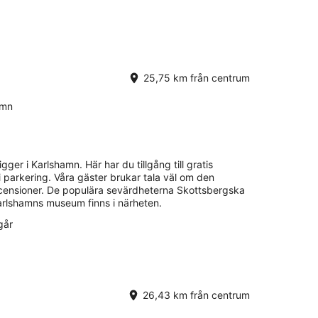
25,75 km från centrum
amn
igger i Karlshamn. Här har du tillgång till gratis
fri parkering. Våra gäster brukar tala väl om den
ecensioner. De populära sevärdheterna Skottsbergska
rlshamns museum finns i närheten.
går
26,43 km från centrum