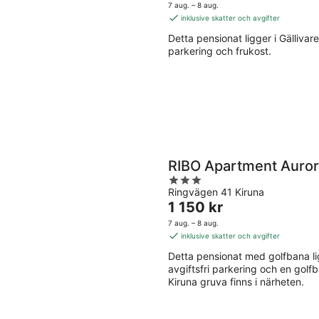
-
9
är
5
7 aug. – 8 aug.
8
aug.
1 470 kr
inklusive skatter och avgifter
aug.
per
Detta pensionat ligger i Gällivare. 
natt
parkering och frukost.
RIBO Apartment Auro
3
Ringvägen 41 Kiruna
out
Priset
1 150 kr
of
är
5
7 aug. – 8 aug.
1 150 kr
inklusive skatter och avgifter
per
Detta pensionat med golfbana ligge
natt
avgiftsfri parkering och en go
Kiruna gruva finns i närheten.