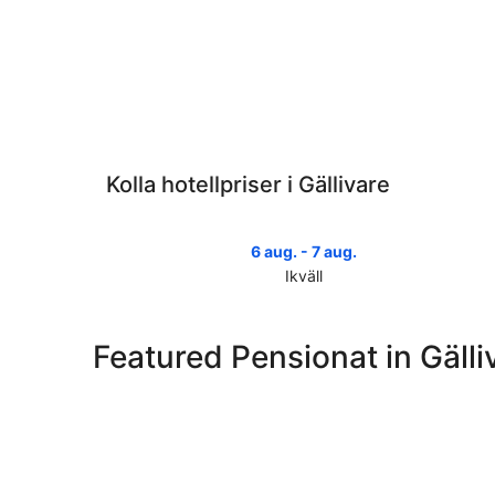
Kolla hotellpriser i Gällivare
6 aug. - 7 aug.
Ikväll
Kolla
priserna
i
Featured Pensionat in Gälli
Gällivare
för
ikväll,
6
aug.
-