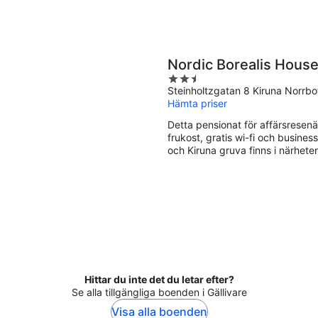
Nordic Borealis Hous
2.5
Steinholtzgatan 8 Kiruna Norrbo
out
Hämta priser
of
5
Detta pensionat för affärsresenäre
frukost, gratis wi-fi och busin
och Kiruna gruva finns i närhete
Hittar du inte det du letar efter?
Se alla tillgängliga boenden i Gällivare
Visa alla boenden