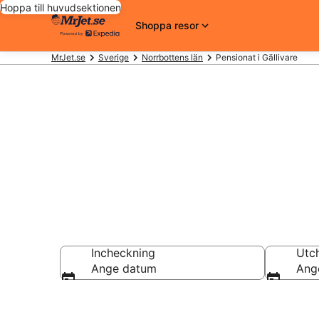
Hoppa till huvudsektionen
Shoppa resor
MrJet.se
Sverige
Norrbottens län
Pensionat i Gällivare
Unikt boende
Incheckning
Utc
Ange datum
Ang