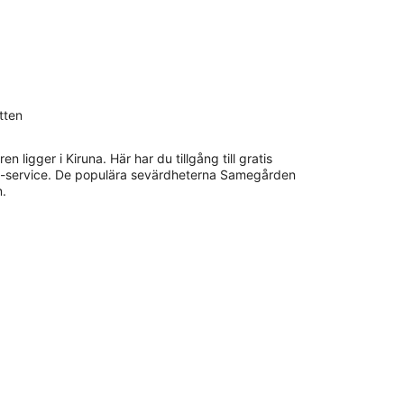
e
tten
n ligger i Kiruna. Här har du tillgång till gratis
ess-service. De populära sevärdheterna Samegården
n.