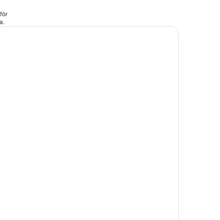
för
a.