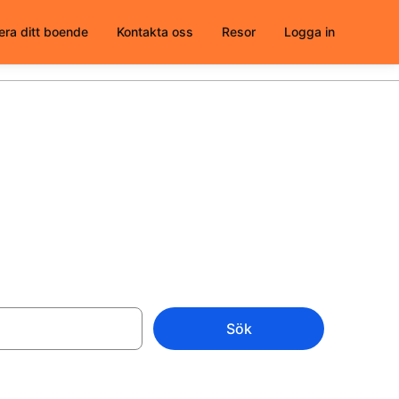
era ditt boende
Kontakta oss
Resor
Logga in
Sök