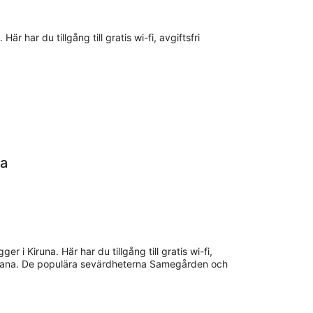
-
16
aug.
Här har du tillgång till gratis wi-fi, avgiftsfri
ra
r i Kiruna. Här har du tillgång till gratis wi-fi,
lfbana. De populära sevärdheterna Samegården och